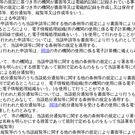
等の規定に基づき市の機関が書面等又は電磁的記録に記録されている事
等の規定に基づき市の機関が書面等又は電磁的記録を作成し又は保存す
請等、処分通知等、縦覧等又は作成等をいう。
による申請等)
、申請等のうち当該申請等に関する他の条例等の規定により書面等によ
るところにより、電子情報処理組織
(市の機関の使用に係る電子計算機
(
信回線で接続した電子情報処理組織をいう。)
を使用して行わせることが
り行われた申請等については、当該申請等を書面等により行うものとし
して、当該申請等に関する条例等の規定を適用する。
り行われた申請等は、
同項
の市の機関の使用に係る電子計算機に備えら
いて、市の機関は、当該申請等に関する他の条例等の規定により署名等
称を明らかにする措置であって規則で定めるものをもって当該署名等に
による処分通知等)
、処分通知等のうち当該処分通知等に関する他の条例等の規定により書
則で定めるところにより、電子情報処理組織
(市の機関の使用に係る電
た電子情報処理組織をいう。)
を使用して行うことができる。
り行われた処分通知等については、当該処分通知等を書面等により行う
たものとみなして、当該処分通知等に関する条例等の規定を適用する。
り行われた処分通知等は、
同項
の処分通知等を受ける者の使用に係る電
達したものとみなす。
いて、市の機関は、当該処分通知等に関する他の条例等の規定により署
は名称を明らかにする措置であって規則で定めるものをもって当該署名
縦覧等)
、縦覧等のうち当該縦覧等に関する他の条例等の規定により書面等によ