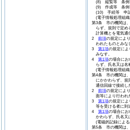
(8)
縦覧等 条例
(9)
作成等 条例
(10)
手続等 申
(電子情報処理組織
第3条
市の機関は
らず、規則で定め
計算機とを電気通
2
前項
の規定によ
われたものとみな
3
第1項
の規定によ
みなす。
4
第1項
の場合にお
らず、氏名又は名
(電子情報処理組織
第4条
市の機関は
にかかわらず、規
通信回線で接続し
2
前項
の規定によ
面等により行われ
3
第1項
の規定によ
等を受ける者に到
4
第1項
の場合にお
かわらず、氏名又
(電磁的記録による
第5条
市の機関は