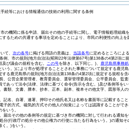
政手続等における情報通信の技術の利用に関する条例
、市の機関に係る申請、届出その他の手続等に関し、電子情報処理組織
にするための共通する事項を定めることにより、市民の利便性の向上を
おいて、
次の各号
に掲げる用語の意義は、
当該各号
に定めるところによ
条例、市の規則
(地方自治法
(昭和22年法律第67号)
第138条の4第2項
程及び議会の規程を含む。
この号
を除き、以下同じ。)
、
鹿児島県事務処
という。)
により市が処理することとされた事務について規定する鹿児島
定する鹿児島県の規則
(地方自治法第138条の4第2項に規定する規程を含
長、公営企業管理者、教育委員会、選挙管理委員会、公平委員会、監査
員であって法令
(法律、法律に基づく命令
(告示を含む。)
及び条例等をい
、書類、文書、謄本、抄本、正本、副本、複本その他文字、図形等人の
、記名、自署、連署、押印その他氏名又は名称を書面等に記載すること
電子的方式、磁気的方式その他人の知覚によっては認識することができ
のをいう。
、届出その他の条例等の規定に基づき市の機関に対して行われる通知を
処分
(行政庁の処分その他公権力の行使に当たる行為をいう。)
の通知そ
除く。)
をいう。