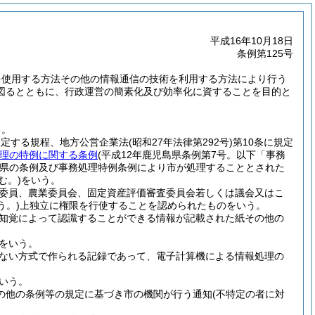
平成16年10月18日
条例第125号
を使用する方法その他の情報通信の技術を利用する方法により行う
図るとともに、行政運営の簡素化及び効率化に資することを目的と
る。
に規定する規程、地方公営企業法
(昭和27年法律第292号)
第10条に規定
理の特例に関する条例
(平成12年鹿児島県条例第7号。以下「事務
県の条例及び事務処理特例条例により市が処理することとされた
む。)
をいう。
委員、農業委員会、固定資産評価審査委員会若しくは議会又はこ
う。)
上独立に権限を行使することを認められたものをいう。
知覚によって認識することができる情報が記載された紙その他の
をいう。
ない方式で作られる記録であって、電子計算機による情報処理の
いう。
の他の条例等の規定に基づき市の機関が行う通知
(不特定の者に対