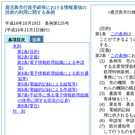
鹿児島市行政手続等における情報通信の
技術の利用に関する条例
○鹿児島市行
平成16年10月18日 条例第125号
(目的)
(平成16年11月1日施行)
第1条
この条例
は
ことができるよう
条項目次
沿革
する。
本則
(定義)
第1条
(目的)
第2条
この条例
に
第2条
(定義)
(1)
条例等 市の
第3条
(電子情報処理組織による申請
する企業管理規
等)
処理特例条例」
第4条
(電子情報処理組織による処分通
事務について規
知等)
(2)
市の機関 市
第5条
(電磁的記録による縦覧等)
れらの機関の職
第6条
(電磁的記録による作成等)
(3)
書面等 書面
第7条
(手続等に係る電子情報処理組織
有体物をいう。
の使用に関する状況の公表)
(4)
署名等 署名
第8条
(委任)
(5)
電磁的記録 
付 則
用に供されるも
(6)
申請等 申請
(7)
処分通知等 
して行うものを