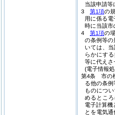
当該申請等
3
第1項
の
用に係る電
時に当該市
4
第1項
の
の条例等の
いては、当
らかにする
等に代えさ
(電子情報
第4条
市の
る他の条例
ものについ
めるところ
電子計算機
とを電気通