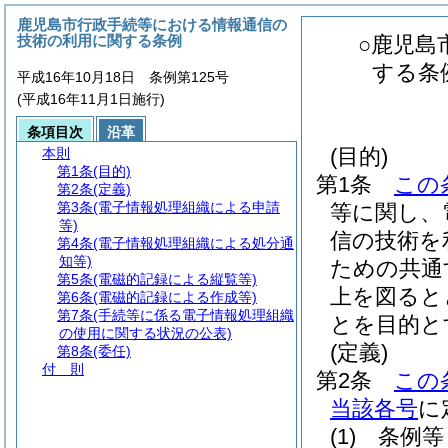
鹿児島市行政手続等における情報通信の
技術の利用に関する条例
○鹿児島
する条
平成16年10月18日 条例第125号
(平成16年11月1日施行)
条項目次
沿革
(目的)
本則
第1条
(目的)
第1条
この
第2条
(定義)
第3条
(電子情報処理組織による申請
等に関し、
等)
信の技術を
第4条
(電子情報処理組織による処分通
知等)
ための共通
第5条
(電磁的記録による縦覧等)
上を図ると
第6条
(電磁的記録による作成等)
第7条
(手続等に係る電子情報処理組織
とを目的と
の使用に関する状況の公表)
(定義)
第8条
(委任)
付 則
第2条
この
当該各号
に
(1)
条例等