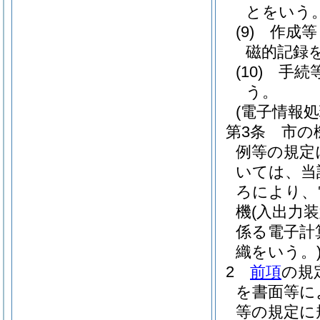
とをいう
(9)
作成等
磁的記録
(10)
手続
う。
(電子情報
第3条
市の
例等の規定
いては、当
ろにより、
機
(入出力
係る電子計
織をいう。
2
前項
の規
を書面等に
等の規定に