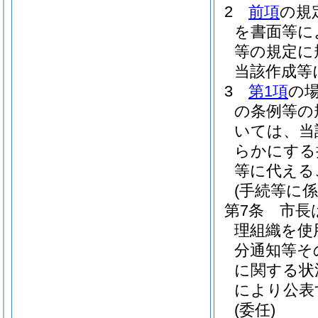
2
前項
の規
を書面等に
等の規定に
当該作成等
3
第1項
の
の条例等の
いては、当
らかにする
等に代える
(手続等に
第7条
市長
理組織を使
分通知等そ
に関する状
により公表
(委任)