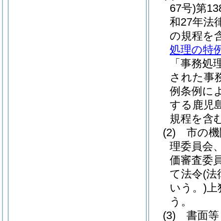
67号)
第1
和27年法律
の規程を
処理の特
「事務処
された事
例条例に
する鹿児
規程を含む
(2)
市の機
理委員会
価審査委
て法令
(
いう。)
上
う。
(3)
書面等