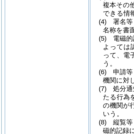
複本その
できる情
(4)
署名等
名称を書
(5)
電磁的
よっては
って、電
う。
(6)
申請等
機関に対
(7)
処分通
たる行為
の機関が
いう。
(8)
縦覧等
磁的記録