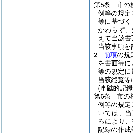
第5条
市の
例等の規定
等に基づく
かわらず、
えて当該書
当該事項を
2
前項
の規
を書面等に
等の規定に
当該縦覧等
(電磁的記
第6条
市の
例等の規定
いては、当
ろにより、
記録の作成