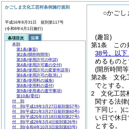
かごしま文化工芸村条例施行規則
○かごし
平成16年8月31日 規則第117号
(令和8年4月1日施行)
(趣旨)
条項目次
沿革
第1条
この
本則
第1条
(趣旨)
38号。以
第2条
(開所時間等)
第3条
(使用許可の申請)
めるものと
第4条
(使用許可書の交付)
(開所時間等
第5条
(使用許可の変更申請等)
第6条
(使用許可の取消し)
第2条
文化
第7条
(使用料の減免)
でとする。
第8条
(使用料の還付)
第9条
(使用者の遵守事項)
2
文化工芸
第10条
(委任)
関する法律
付 則
付 則
(平成19年3月27日規則第57号)
下同じ。)
付 則
(平成21年3月27日規則第60号)
い日で休日
付 則
(平成25年3月18日規則第27号)
付 則
(平成28年3月4日規則第26号)
とする。
付 則
(令和4年10月3日規則第83号)