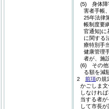
(5)
身体障
害者手帳
25年法律第
帳制度要
官通知)
に
に関する
療特別手
健康管理
者が、施
(6)
その他
る額を減
2
前項
の規
かごしま文
しなければ
当する者が
して市長が