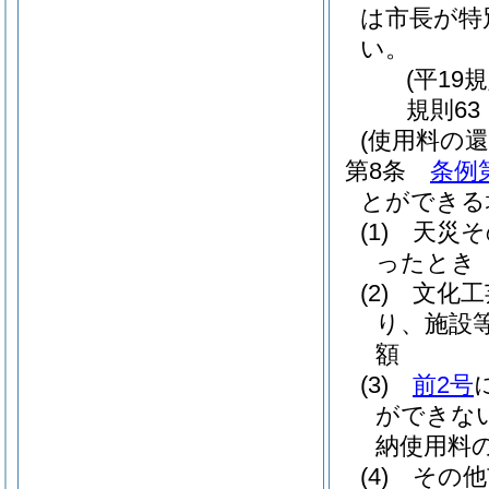
は市長が特
い。
(平19
規則63
(使用料の還
第8条
条例
とができる
(1)
天災そ
ったとき
(2)
文化工
り、施設
額
(3)
前2号
ができな
納使用料
(4)
その他