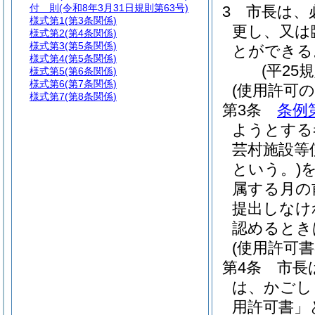
付 則
(令和8年3月31日規則第63号)
3
市長は、
様式第1
(第3条関係)
更し、又は
様式第2
(第4条関係)
様式第3
(第5条関係)
とができる
様式第4
(第5条関係)
(平25
様式第5
(第6条関係)
様式第6
(第7条関係)
(使用許可の
様式第7
(第8条関係)
第3条
条例
ようとする
芸村施設等
という。)
属する月の
提出しなけ
認めるとき
(使用許可書
第4条
市長
は、かごし
用許可書」