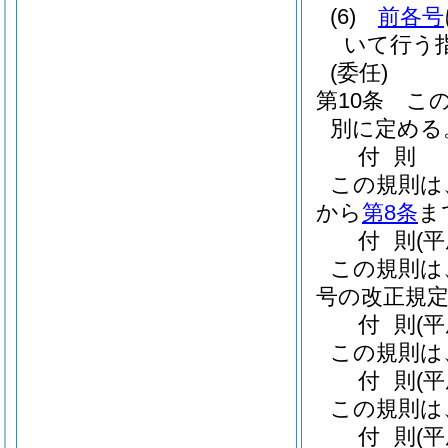
(6)
前各号
いて行う
(委任)
第10条
こ
別に定める
付
則
この規則は
から
第8条
ま
付
則
(
この規則は
号の改正規定
付
則
(
この規則は
付
則
(
この規則は
付
則
(