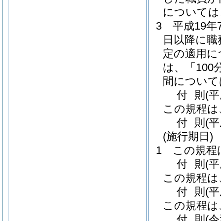
については
3
平成19
日以降に職
定の適用に
は、「100
間については
付
則
(
この規程は
付
則
(
(施行期日)
1
この規程
付
則
(
この規程は
付
則
(
この規程は
付
則
(