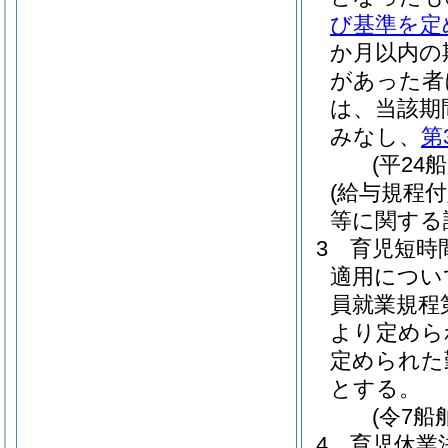
び基準を定
か月以内の
があった者
は、当該期
みなし、
第
(平24
(給与規程
等に関する
3
育児短時
適用につい
員就業規程
より定めら
定められた
とする。
(令7船
4
育児休業