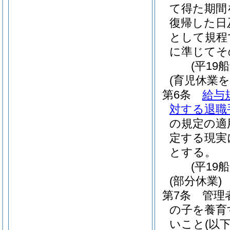
て得た期間
復帰した日
として規程
に準じてそ
(平19
(育児休業
第6条
給与
対する退職
の規定の適
定する現実
とする。
(平19
(部分休業)
第7条
管理
の子を養育
いこと
(以