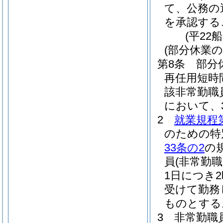
て、公務の
を承認する
(平22
(部分休業の
第8条
部分
再任用短時
該非常勤職
において、
2
就業規程第
のための特
33条の2
の
員
(非常勤
1日につき
受けて勤務
ものとする
3
非常勤職