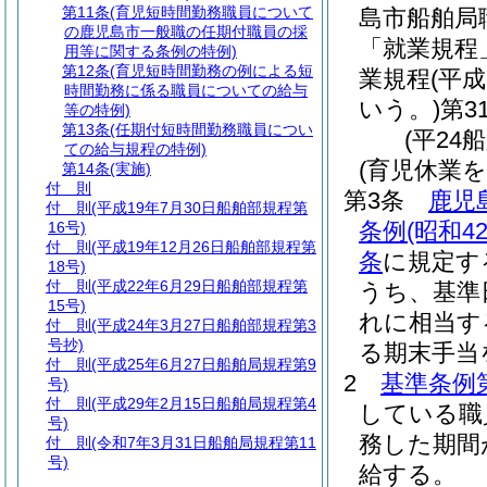
第11条
(育児短時間勤務職員について
島市船舶局
の鹿児島市一般職の任期付職員の採
「就業規程
用等に関する条例の特例)
第12条
(育児短時間勤務の例による短
業規程
(平
時間勤務に係る職員についての給与
いう。)
第3
等の特例)
第13条
(任期付短時間勤務職員につい
(平24
ての給与規程の特例)
(育児休業
第14条
(実施)
付 則
第3条
鹿児
付 則
(平成19年7月30日船舶部規程第
条例
(昭和
16号)
付 則
(平成19年12月26日船舶部規程第
条
に規定す
18号)
付 則
(平成22年6月29日船舶部規程第
うち、基準
15号)
れに相当す
付 則
(平成24年3月27日船舶部規程第3
号抄)
る期末手当
付 則
(平成25年6月27日船舶局規程第9
2
基準条例第
号)
付 則
(平成29年2月15日船舶局規程第4
している職
号)
務した期間
付 則
(令和7年3月31日船舶局規程第11
号)
給する。