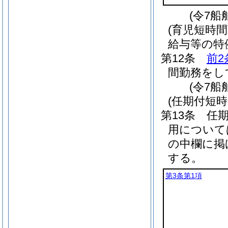
(令7船
(育児短時
給与等の特
第12条
前2
間勤務をし
(令7船
(任期付短
第13条
任
用について
の中欄に掲
する。
第3条第1項