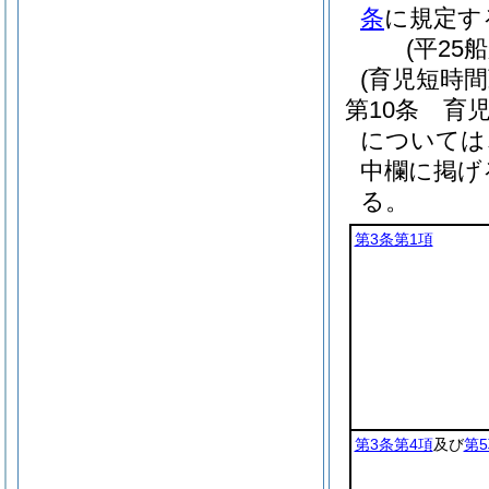
条
に規定す
(平25
(育児短時
第10条
育
については
中欄に掲げ
る。
第3条第1項
第3条第4項
及び
第