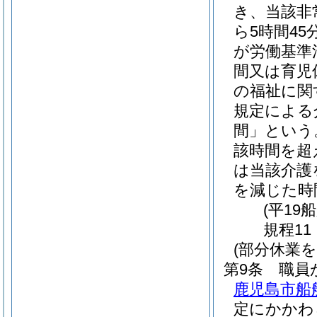
き、当該非
ら5時間4
が労働基準
間又は育児
の福祉に関
規定による
間」という
該時間を超
は当該介護
を減じた時
(平19
規程11
(部分休業
第9条
職員
鹿児島市船
定にかかわ