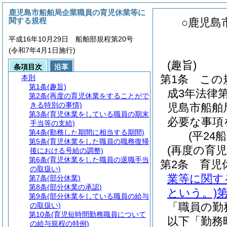
鹿児島市船舶局企業職員の育児休業等に
関する規程
○鹿児島
平成16年10月29日 船舶部規程第20号
(令和7年4月1日施行)
(趣旨)
条項目次
沿革
第1条
この
本則
第1条
(趣旨)
成3年法律
第2条
(再度の育児休業をすることがで
きる特別の事情)
児島市船舶
第3条
(育児休業をしている職員の期末
必要な事項
手当等の支給)
第4条
(勤務した期間に相当する期間)
(平24
第5条
(育児休業をした職員の職務復帰
(再度の育
後における号給の調整)
第6条
(育児休業をした職員の退職手当
第2条
育児
の取扱い)
業等に関す
第7条
(部分休業)
第8条
(部分休業の承認)
という。)
第
第9条
(部分休業をしている職員の給与
「職員の勤
の取扱い)
第10条
(育児短時間勤務職員について
以下「勤務
の給与規程の特例)