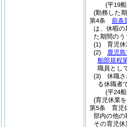
(平19
(勤務した
第4条
前条
は、休暇の
た期間のう
(1)
育児休
(2)
鹿児島
舶部規程第
職員とし
(3)
休職さ
る休職者
(平24
(育児休業
第5条
育児
部内の他の
その育児休