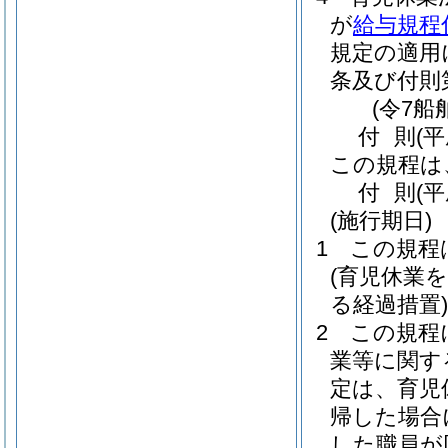
が
給与規程
規定の適用
条及び付則
(令7船
付
則
(
この規程は
付
則
(平
(施行期日)
1
この規程
(育児休業
る経過措置)
2
この規程
業等に関す
定は、育児
帰した場合
した職員が