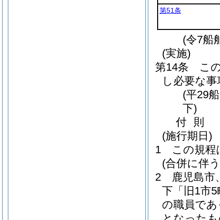
第51条
(令7船
(実施)
第14条
こ
し必要な事
(平29
下)
付
則
(施行期日)
1
この規程
(合併に伴う
2
鹿児島市
下「旧1市5
の職員であ
となったも