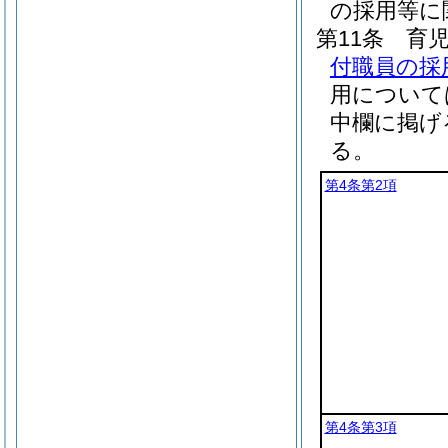
の採用等に
第11条
育
付職員の採
用について
中欄に掲げ
る。
第4条第2項
第4条第3項