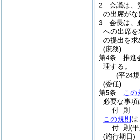
2
会議は、
の出席がな
3
会長は、
への出席を
の提出を求
(庶務)
第4条
推進
理する。
(平24
(委任)
第5条
この
必要な事項
付
則
この規則
は
付
則
(
(施行期日)