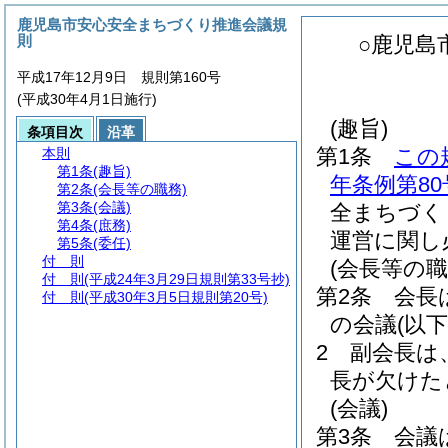
鹿児島市安心安全まちづくり推進会議規
則
○鹿児島
平成17年12月9日 規則第160号
(平成30年4月1日施行)
(趣旨)
条項目次
沿革
第1条
この
本則
第1条
(趣旨)
年条例第80
第2条
(会長等の職務)
第3条
(会議)
全まちづく
第4条
(庶務)
運営に関し
第5条
(委任)
付 則
(会長等の職
付 則
(平成24年3月29日規則第33号抄)
第2条
会長
付 則
(平成30年3月5日規則第20号)
の会議
(以
2
副会長は
長が欠けた
(会議)
第3条
会議