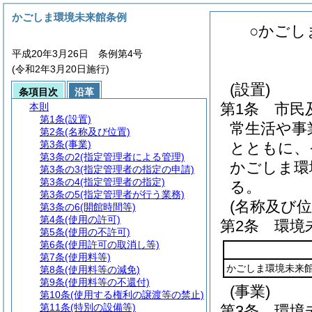
かごしま環境未来館条例
○かごし
平成20年3月26日 条例第4号
(令和2年3月20日施行)
(設置)
条項目次
沿革
第1条
市民
本則
第1条
(設置)
常生活や事
第2条
(名称及び位置)
第3条
(事業)
とともに、
第3条の2
(指定管理者による管理)
かごしま環
第3条の3
(指定管理者の指定の申請)
第3条の4
(指定管理者の指定)
る。
第3条の5
(指定管理者が行う業務)
(名称及び位
第3条の6
(開館時間等)
第4条
(使用の許可)
第2条
環境
第5条
(使用の不許可)
第6条
(使用許可の取消し等)
第7条
(使用料等)
かごしま環境未来
第8条
(使用料等の減免)
第9条
(使用料等の不還付)
(事業)
第10条
(使用する権利の譲渡等の禁止)
第11条
(特別の設備等)
第3条
環境