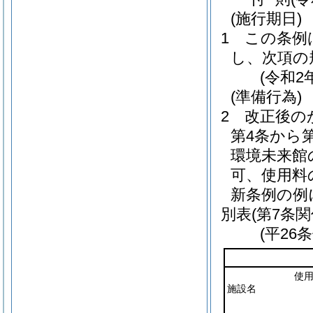
(施行期日)
1
この条例
し、次項の
(令和2
(準備行為)
2
改正後の
第4条から
環境未来館
可、使用料
新条例の例
別表
(第7条関
(平26
使
施設名