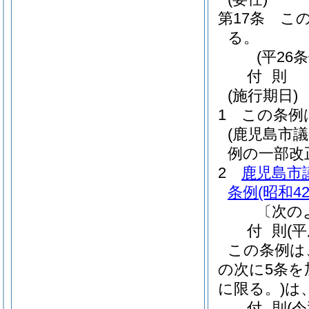
第17条
こ
る。
(平26
付
則
(施行期日)
1
この条例
(鹿児島市
例の一部改
2
鹿児島市
条例
(昭和4
〔次の
付
則
(
この条例は
の次に5条を
に限る。)
は
付
則
(