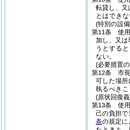
転貸し、又
とはできな
(特別の設備
第11条
使
加し、又は
うとすると
ない。
(必要措置の
第12条
市
可した場所
執るべきこ
(原状回復義
第13条
使
己の負担で
条
の規定に
たときも、