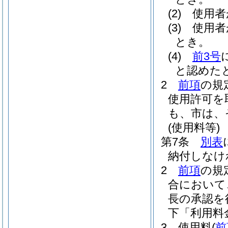
(2)
使用者
(3)
使用者
とき。
(4)
前3号
と認めた
2
前項
の規
使用許可を
も、市は、
(使用料等)
第7条
別表
納付しなけ
2
前項
の規
合において
長の承認を
下「利用料
3
使用料
(
前