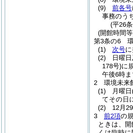
(9)
前各号
事務のう
(平26
(開館時間等
第3条の6
(1)
次号
に
(2)
日曜日
178号)
に
午後6時ま
2
環境未来
(1)
月曜日
てその日
(2)
12月
3
前2項
の
ときは、開
くは臨時に