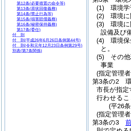
第12条
(必要措置の命令等)
(1)
環境学
第13条
(原状回復義務)
第14条
(禁止行為等)
(2)
環境に
第15条
(損害賠償義務)
(3)
環境に
第16条
(秘密保持義務)
第17条
(委任)
設備及び
付 則
(4)
環境保
付 則
(平成26年6月26日条例第44号)
付 則
(令和元年12月23日条例第29号)
と。
別表
(第7条関係)
(5)
その他
事業
(指定管理
第3条の2
市長が指定
行わせるこ
(平26
(指定管理
第3条の3
則で定める