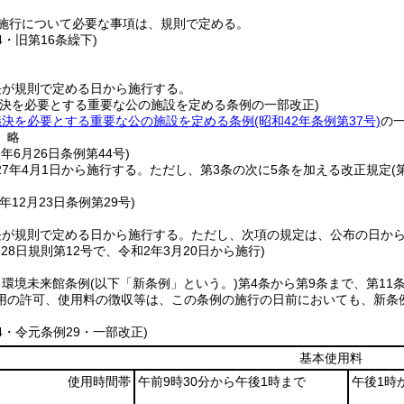
施行について必要な事項は、規則で定める。
4・旧第16条繰下)
長が規則で定める日から施行する。
議決を必要とする重要な公の施設を定める条例の一部改正)
議決を必要とする重要な公の施設を定める条例
(昭和42年条例第37号)
の
〕略
6年6月26日
条例第44号)
7年4月1日から施行する。
ただし、第3条の次に5条を加える改正規定
(
年12月23日
条例第29号)
長が規則で定める日から施行する。
ただし、次項の規定は、公布の日か
月28日規則第12号で、令和2年3月20日から施行)
ま環境未来館条例
(以下「新条例」という。)
第4条から第9条まで、第1
用の許可、使用料の徴収等は、この条例の施行の日前においても、新条
44・令元条例29・一部改正)
基本使用料
使用時間帯
午前9時30分から午後1時まで
午後1時