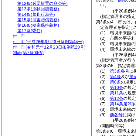
第3条の3
前条
の規
第12条
(必要措置の命令等)
い。
第13条
(原状回復義務)
(平26条例4
第14条
(禁止行為等)
(指定管理者の指定
第15条
(損害賠償義務)
第3条の4
市長は、
第16条
(秘密保持義務)
定管理者を指定し
第17条
(委任)
(1)
環境未来館の
付 則
(2)
市民の平等利
付 則
(平成26年6月26日条例第44号)
(3)
環境未来館の
付 則
(令和元年12月23日条例第29号)
(4)
環境未来館の
別表
(第7条関係)
(平26条例4
(指定管理者が行う
第3条の5
指定管理
(1)
第3条各号
に
(2)
第4条
及び
第
(3)
第6条
の規定
(4)
第10条
の規定
(5)
第11条
の規定
(6)
第12条
の規定
(7)
第14条第2項
(8)
環境未来館の
(9)
前各号
に掲げ
(平26条例4
(開館時間等)
第3条の6
環境未来