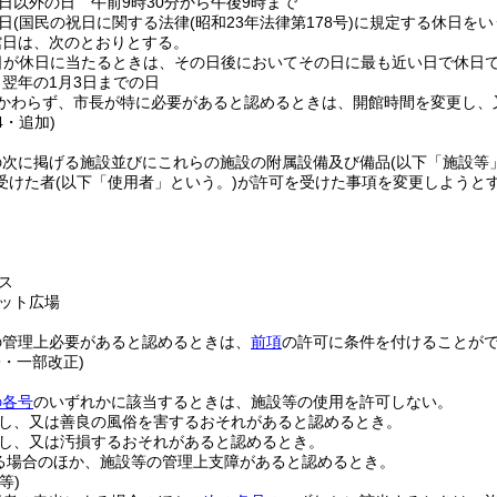
日以外の日 午前9時30分から午後9時まで
日
(国民の祝日に関する法律
(昭和23年法律第178号)
に規定する休日をい
館日は、次のとおりとする。
日が休日に当たるときは、その日後においてその日に最も近い日で休日で
ら翌年の1月3日までの日
かわらず、市長が特に必要があると認めるときは、開館時間を変更し、
4・追加)
の次に掲げる施設並びにこれらの施設の附属設備及び備品
(以下「施設等
受けた者
(以下「使用者」という。)
が許可を受けた事項を変更しようと
ス
ット広場
の管理上必要があると認めるときは、
前項
の許可に条件を付けることが
9・一部改正)
の各号
のいずれかに該当するときは、施設等の使用を許可しない。
し、又は善良の風俗を害するおそれがあると認めるとき。
し、又は汚損するおそれがあると認めるとき。
る場合のほか、施設等の管理上支障があると認めるとき。
等)