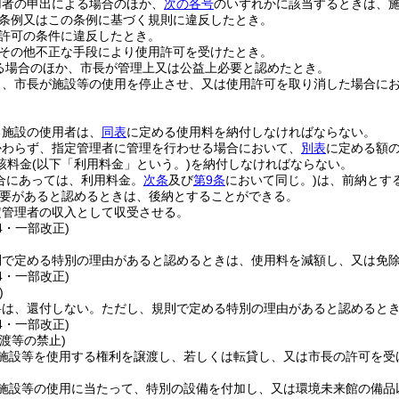
用者の申出による場合のほか、
次の各号
のいずれかに該当するときは、
条例又はこの条例に基づく規則に違反したとき。
許可の条件に違反したとき。
その他不正な手段により使用許可を受けたとき。
る場合のほか、市長が管理上又は公益上必要と認めたとき。
り、市長が施設等の使用を停止させ、又は使用許可を取り消した場合に
る施設の使用者は、
同表
に定める使用料を納付しなければならない。
かわらず、指定管理者に管理を行わせる場合において、
別表
に定める額
該料金
(以下「利用料金」という。)
を納付しなければならない。
合にあっては、利用料金。
次条
及び
第9条
において同じ。)
は、前納とす
要があると認めるときは、後納とすることができる。
定管理者の収入として収受させる。
44・一部改正)
則で定める特別の理由があると認めるときは、使用料を減額し、又は免
44・一部改正)
)
料は、還付しない。
ただし、規則で定める特別の理由があると認めると
44・一部改正)
渡等の禁止)
施設等を使用する権利を譲渡し、若しくは転貸し、又は市長の許可を受
施設等の使用に当たって、特別の設備を付加し、又は環境未来館の備品