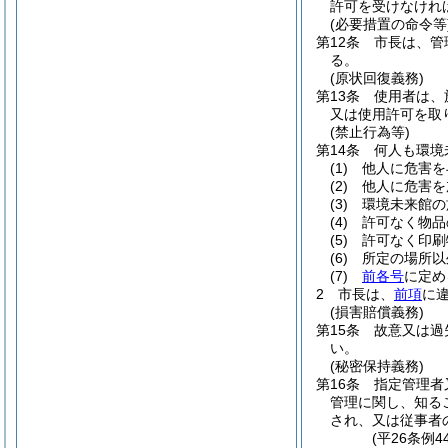
許可を受けなけれ
(必要措置の命令等
第12条
市長は、管
る。
(原状回復義務)
第13条
使用者は、
又は使用許可を取
(禁止行為等)
第14条
何人も環境
(1)
他人に危害を
(2)
他人に危害を
(3)
環境未来館の
(4)
許可なく物品
(5)
許可なく印刷
(6)
所定の場所以
(7)
前各号
に定め
2
市長は、
前項
に
(損害賠償義務)
第15条
故意又は過
い。
(秘密保持義務)
第16条
指定管理者
管理に関し、知る
され、又は従事者
(平26条例4