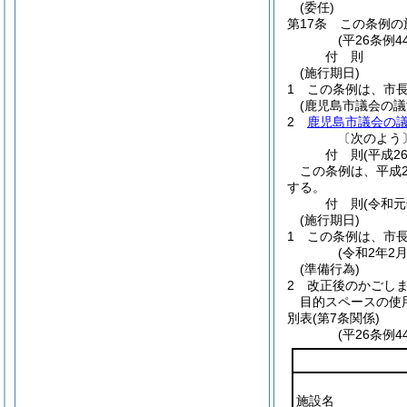
(委任)
第17条
この条例の
(平26条例4
付
則
(施行期日)
1
この条例は、市
(鹿児島市議会の
2
鹿児島市議会の
〔次のよう
付
則
(平成2
この条例は、平成2
する。
付
則
(令和元
(施行期日)
1
この条例は、市
(令和2年2
(準備行為)
2
改正後のかごし
目的スペースの使
別表
(第7条関係)
(平26条例
施設名