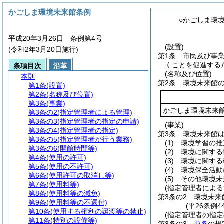
かごしま環境未来館条例
○かごしま環
平成20年3月26日 条例第4号
(設置)
(令和2年3月20日施行)
第1条
市民及び事
くことを促進する
条項目次
沿革
(名称及び位置)
本則
第2条
環境未来館
第1条
(設置)
第2条
(名称及び位置)
第3条
(事業)
かごしま環境未来
第3条の2
(指定管理者による管理)
第3条の3
(指定管理者の指定の申請)
(事業)
第3条の4
(指定管理者の指定)
第3条
環境未来館
第3条の5
(指定管理者が行う業務)
(1)
環境学習の推
第3条の6
(開館時間等)
(2)
環境に関する
第4条
(使用の許可)
(3)
環境に関する
第5条
(使用の不許可)
(4)
環境保全活動
第6条
(使用許可の取消し等)
(5)
その他環境未
第7条
(使用料等)
(指定管理者による
第8条
(使用料等の減免)
第3条の2
環境未来
第9条
(使用料等の不還付)
(平26条例4
第10条
(使用する権利の譲渡等の禁止)
(指定管理者の指定
第11条
(特別の設備等)