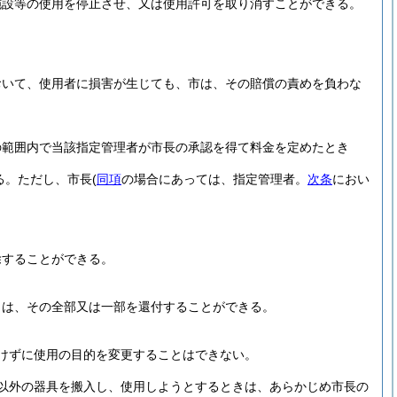
施設等の使用を停止させ、又は使用許可を取り消すことができる。
おいて、使用者に損害が生じても、市は、その賠償の責めを負わな
の範囲内で当該指定管理者が市長の承認を得て料金を定めたとき
る。
ただし、市長
(
同項
の場合にあっては、指定管理者。
次条
におい
除することができる。
きは、その全部又は一部を還付することができる。
けずに使用の目的を変更することはできない。
以外の器具を搬入し、使用しようとするときは、あらかじめ市長の