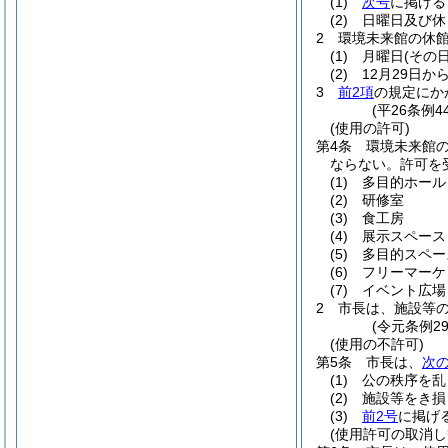
(1)
次号
に掲げる
(2)
日曜日及び休
2
環境未来館の休
(1)
月曜日
(その
(2)
12月29日か
3
前2項
の規定にか
(平26条例4
(使用の許可)
第4条
環境未来館
ならない。
許可を
(1)
多目的ホール
(2)
研修室
(3)
食工房
(4)
展示スペース
(5)
多目的スペー
(6)
フリーマーケ
(7)
イベント広場
2
市長は、施設等
(令元条例2
(使用の不許可)
第5条
市長は、
次
(1)
公の秩序を乱
(2)
施設等をき損
(3)
前2号
に掲げ
(使用許可の取消し