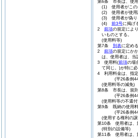
第6条
市長は、使
(1)
使用者がこの
(2)
使用者が使用
(3)
使用者が偽り
(4)
前3号
に掲げ
2
前項
の規定によ
いものとする。
(使用料等)
第7条
別表
に定め
2
前項
の規定にか
は、使用者は、当
3
使用料
(
前項
の場
て同じ。)
が特に必
4
利用料金は、指
(平26条例
(使用料等の減免)
第8条
市長は、規
(平26条例
(使用料等の不還付
第9条
既納の使用
(平26条例
(使用する権利の譲
第10条
使用者は、
(特別の設備等)
第11条
使用者は、