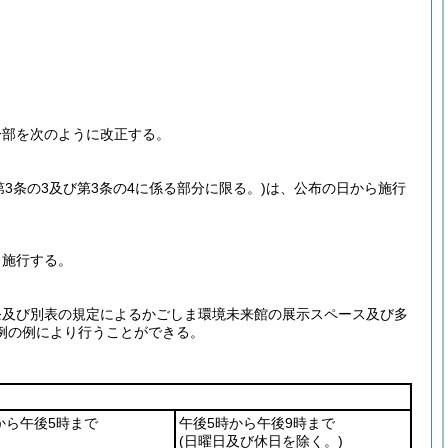
一部を次のように改正する。
第3条の3及び第3条の4に係る部分に限る。)
は、公布の日から施行
ら施行する。
1条及び別表の規定によるかごしま環境未来館の展示スペース及び多
例の例により行うことができる。
から午後5時まで
午後5時から午後9時まで
(日曜日及び休日を除く。)