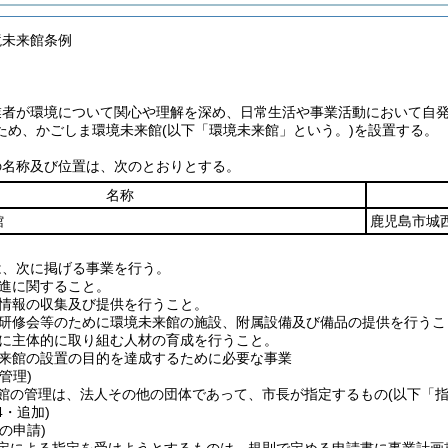
境未来館条例
業者が環境について関心や理解を深め、日常生活や事業活動において自
ため、かごしま環境未来館
(以下「環境未来館」という。)
を設置する。
の名称及び位置は、次のとおりとする。
名称
館
鹿児島市城
は、次に掲げる事業を行う。
進に関すること。
情報の収集及び提供を行うこと。
研修会等のために環境未来館の施設、附属設備及び備品の提供を行うこ
に主体的に取り組む人材の育成を行うこと。
来館の設置の目的を達成するために必要な事業
管理)
館の管理は、法人その他の団体であって、市長が指定するもの
(以下「
4・追加)
の申請)