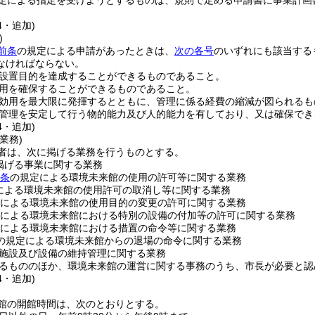
定による指定を受けようとするものは、規則で定める申請書に事業計画
4・追加)
)
前条
の規定による申請があったときは、
次の各号
のいずれにも該当する
なければならない。
設置目的を達成することができるものであること。
用を確保することができるものであること。
効用を最大限に発揮するとともに、管理に係る経費の縮減が図られるも
管理を安定して行う物的能力及び人的能力を有しており、又は確保でき
4・追加)
業務)
者は、次に掲げる業務を行うものとする。
掲げる事業に関する業務
5条
の規定による環境未来館の使用の許可等に関する業務
による環境未来館の使用許可の取消し等に関する業務
による環境未来館の使用目的の変更の許可に関する業務
による環境未来館における特別の設備の付加等の許可に関する業務
による環境未来館における措置の命令等に関する業務
の規定による環境未来館からの退場の命令に関する業務
施設及び設備の維持管理に関する業務
るもののほか、環境未来館の運営に関する事務のうち、市長が必要と認
4・追加)
館の開館時間は、次のとおりとする。