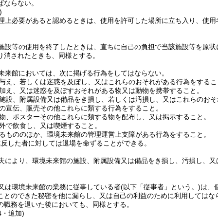
ばならない。
)
理上必要があると認めるときは、使用を許可した場所に立ち入り、使用
施設等の使用を終了したときは、直ちに自己の負担で当該施設等を原状
り消されたときも、同様とする。
未来館においては、次に掲げる行為をしてはならない。
与え、若しくは迷惑を及ぼし、又はこれらのおそれがある行為をするこ
加え、又は迷惑を及ぼすおそれがある物又は動物を携帯すること。
施設、附属設備又は備品をき損し、若しくは汚損し、又はこれらのおそ
の宣伝、販売その他これらに類する行為をすること。
物、ポスターその他これらに類する物を配布し、又は掲示すること。
外で飲食し、又は喫煙すること。
るもののほか、環境未来館の管理運営上支障がある行為をすること。
違反した者に対しては退場を命ずることができる。
失により、環境未来館の施設、附属設備又は備品をき損し、汚損し、又
又は環境未来館の業務に従事している者
(以下「従事者」という。)
は、
ことのできた秘密を他に漏らし、又は自己の利益のために利用してはな
の職務を退いた後においても、同様とする。
4・追加)