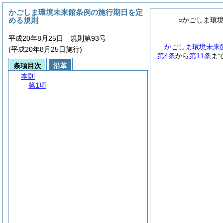
かごしま環境未来館条例の施行期日を定
める規則
○かごしま環
平成20年8月25日 規則第93号
かごしま環境未来
(平成20年8月25日施行)
第4条
から
第11条
ま
条項目次
沿革
本則
第1項