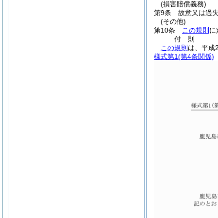
(損害賠償義務)
第9条
故意又は過
(その他)
第10条
この規則
に
付
則
この規則
は、平成
様式第1
(第4条関係)