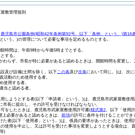
家屋敷管理規則
、
鹿児島市公園条例
(昭和42年条例第92号。以下「条例」という。)
第16
という。)
の管理について必要な事項を定めるものとする。
館時間は、午前9時から午後5時までとする。
休とする。
かわらず、市長が特に必要があると認めるときは、開館時間を変更し、
施設及び設備
(土間を除く。以下
この条
及び
次条
において同じ。)
は、次に
践活動のため使用する者。
め使用する者。
適当と認める者。
使用しようとする者
(以下「申請者」という。)
は、鹿児島市武家屋敷使用
でに市長に提出し、その許可を受けなければならない。
許可をしたときは、鹿児島市武家屋敷使用許可書
(
様式第2
。以下「使用許
理上必要があると認めるときは、
前項
の許可に条件を付けることができ
けた者
(以下「使用者」という。)
は、係員の要求があったときは、使用
敷の使用を中止し、又は許可を受けた事項を変更しようとする場合は、
等)