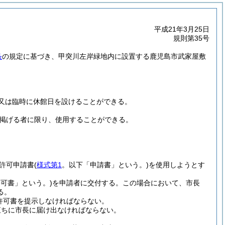
平成21年3月25日
規則第35号
条
の規定に基づき、甲突川左岸緑地内に設置する鹿児島市武家屋敷
又は臨時に休館日を設けることができる。
掲げる者に限り、使用することができる。
許可申請書
(
様式第1
。以下「申請書」という。)
を使用しようとす
可書」という。)
を申請者に交付する。
この場合において、市長
る。
許可書を提示しなければならない。
直ちに市長に届け出なければならない。