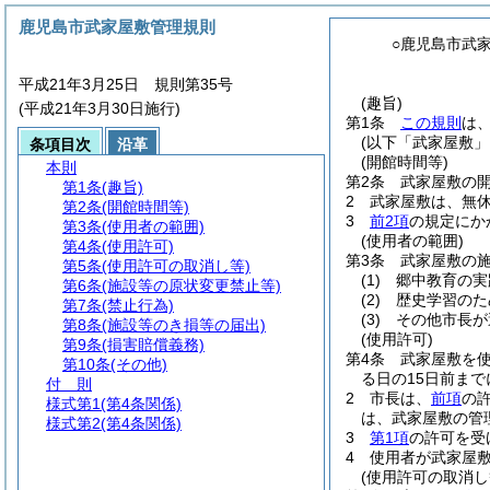
鹿児島市武家屋敷管理規則
○鹿児島市武
平成21年3月25日 規則第35号
(趣旨)
(平成21年3月30日施行)
第1条
この規則
は
(以下「武家屋敷」
条項目次
沿革
(開館時間等)
本則
第2条
武家屋敷の開
第1条
(趣旨)
2
武家屋敷は、無
第2条
(開館時間等)
3
前2項
の規定にか
第3条
(使用者の範囲)
(使用者の範囲)
第4条
(使用許可)
第3条
武家屋敷の
第5条
(使用許可の取消し等)
(1)
郷中教育の実
第6条
(施設等の原状変更禁止等)
(2)
歴史学習のた
第7条
(禁止行為)
(3)
その他市長が
第8条
(施設等のき損等の届出)
(使用許可)
第9条
(損害賠償義務)
第4条
武家屋敷を
第10条
(その他)
る日の15日前ま
付 則
2
市長は、
前項
の
様式第1
(第4条関係)
は、武家屋敷の管
様式第2
(第4条関係)
3
第1項
の許可を受
4
使用者が武家屋
(使用許可の取消し