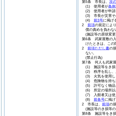
第5条
市長は、
次
(1)
使用者が
条例
(2)
使用者が申請
(3)
市長が災害そ
(4)
前3号
に掲げ
2
前項
の規定によ
償の責めを負わな
(施設等の原状変更
第6条
武家屋敷の
けたときは、この
2
前項ただし書
の
ない。
(禁止行為)
第7条
何人も武家
(1)
施設等をき損
(2)
秩序を乱し、
(3)
火気を使用し
(4)
危険物を持ち
(5)
許可なく物品
(6)
所定の場所以
(7)
入館者又は使
(8)
前各号
に掲げ
2
市長は、
前項
の
(施設等のき損等の
第8条
施設等をき