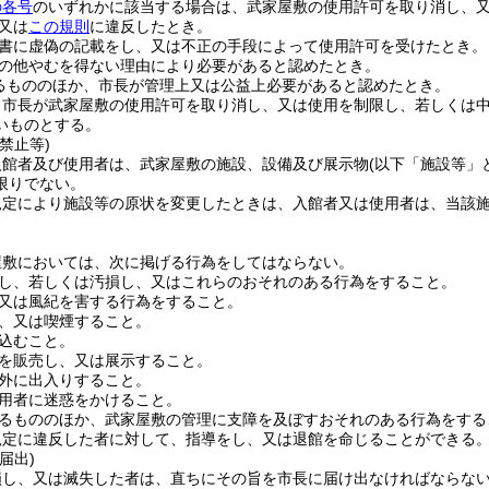
の各号
のいずれかに該当する場合は、武家屋敷の使用許可を取り消し、
又は
この規則
に違反したとき。
書に虚偽の記載をし、又は不正の手段によって使用許可を受けたとき。
の他やむを得ない理由により必要があると認めたとき。
るもののほか、市長が管理上又は公益上必要があると認めたとき。
り市長が武家屋敷の使用許可を取り消し、又は使用を制限し、若しくは
いものとする。
禁止等)
入館者及び使用者は、武家屋敷の施設、設備及び展示物
(以下「施設等」
限りでない。
規定により施設等の原状を変更したときは、入館者又は使用者は、当該
屋敷においては、次に掲げる行為をしてはならない。
し、若しくは汚損し、又はこれらのおそれのある行為をすること。
又は風紀を害する行為をすること。
、又は喫煙すること。
込むこと。
を販売し、又は展示すること。
外に出入りすること。
用者に迷惑をかけること。
るもののほか、武家屋敷の管理に支障を及ぼすおそれのある行為をする
規定に違反した者に対して、指導をし、又は退館を命じることができる
届出)
損し、又は滅失した者は、直ちにその旨を市長に届け出なければならな