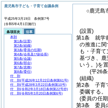
鹿児島市子ども・子育て会議条例
○鹿児島
平成25年3月19日 条例第7号
(令和5年4月1日施行)
(設置)
条項目次
沿革
第1条
就学
本則
第1条
(設置)
の推進に関
第2条
(組織)
第3条
(委員の任期)
も・子育て
第4条
(会長及び副会長)
基づき、鹿
第5条
(会議)
第6条
(部会)
いう。)
を
第7条
(庶務)
(平26
第8条
(委任)
付 則
(組織)
付 則
(平成26年12月22日条例第61号)
第2条
子育
付 則
(平成28年3月22日条例第10号)
付 則
(令和2年3月18日条例第22号抄)
委嘱する。
付 則
(令和5年3月20日条例第6号)
(委員の任期
第3条
委員