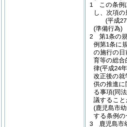
1
この条例
し、次項の
(平成2
(準備行為)
2
第1条の
例第1条に
の施行の日
育等の総合
律
(平成24
改正後の就
供の推進に
る事項
(同
議すること
(鹿児島市
する条例の
3
鹿児島市