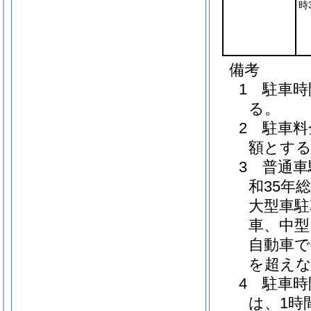
時
備考
1 駐車
る。
2 駐車
額とす
3 普通
和35年
大型車駐
車、中型
自動車で
を超え
4 駐車
は、1時