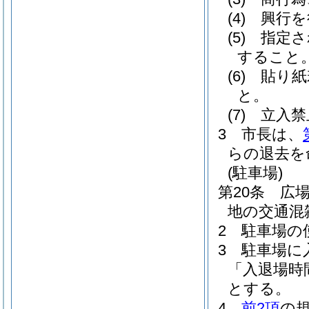
(4)
興行を
(5)
指定さ
すること
(6)
貼り紙
と。
(7)
立入禁
3
市長は、
らの退去を
(駐車場)
第20条
広
地の交通混
2
駐車場の
3
駐車場に
「入退場時
とする。
4
前2項
の