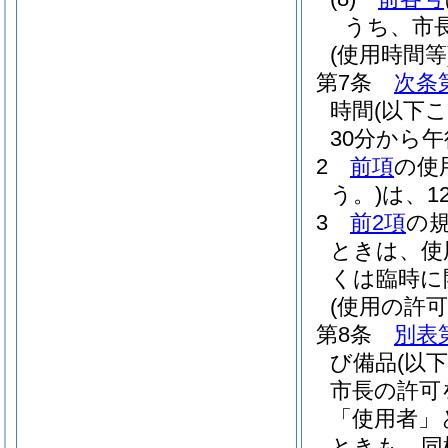
うち、市
(使用時間等
第7条
次条
時間
(以下
30分から
2
前項
の使
う。)
は、1
3
前2項
の
ときは、使
くは臨時に
(使用の許可
第8条
別表
び備品
(以
市長の許可
「使用者」
ときも、同