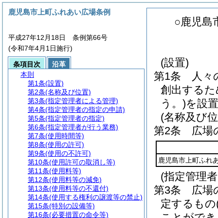
鹿児島市上町ふれあい広場条例
○鹿児島
平成27年12月18日 条例第66号
(令和7年4月1日施行)
(設置)
条項目次
沿革
第1条
人々
本則
第1条
(設置)
創出するた
第2条
(名称及び位置)
第3条
(指定管理者による管理)
う。)
を設
第4条
(指定管理者の指定の申請)
(名称及び位
第5条
(指定管理者の指定)
第6条
(指定管理者が行う業務)
第2条
広場
第7条
(使用時間等)
第8条
(使用の許可)
第9条
(使用の不許可)
鹿児島市上町ふれ
第10条
(使用許可の取消し等)
第11条
(使用料等)
(指定管理
第12条
(使用料等の減免)
第3条
広場
第13条
(使用料等の不還付)
第14条
(使用する権利の譲渡等の禁止)
定するもの
第15条
(特別の設備等)
第16条
(必要措置の命令等)
ことができ