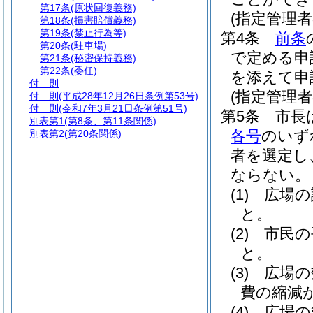
第17条
(原状回復義務)
(指定管理
第18条
(損害賠償義務)
第19条
(禁止行為等)
第4条
前条
第20条
(駐車場)
で定める申
第21条
(秘密保持義務)
第22条
(委任)
を添えて申
付 則
(指定管理者
付 則
(平成28年12月26日条例第53号)
付 則
(令和7年3月21日条例第51号)
第5条
市長
別表第1
(第8条、第11条関係)
各号
のいず
別表第2
(第20条関係)
者を選定し
ならない。
(1)
広場の
と。
(2)
市民の
と。
(3)
広場の
費の縮減
(4)
広場の