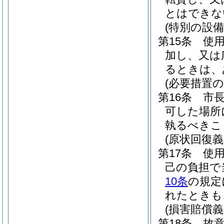
とはできな
(特別の設備
第15条
使
加し、又は
るときは、
(必要措置の
第16条
市
可した場所
執るべきこ
(原状回復義
第17条
使
己の負担で
10条
の規定
れたときも
(損害賠償義
第18条
故