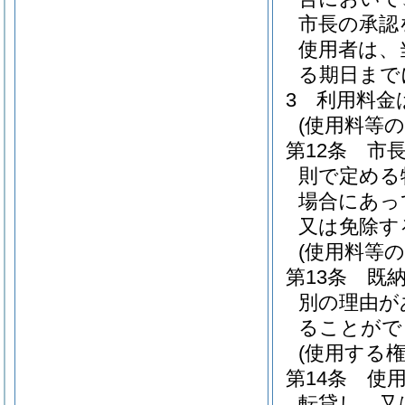
市長の承認
使用者は、
る期日まで
3
利用料金
(使用料等の
第12条
市
則で定める
場合にあっ
又は免除す
(使用料等の
第13条
既
別の理由が
ることがで
(使用する
第14条
使
転貸し、又