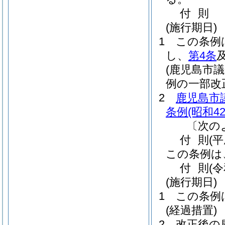
付
則
(施行期日)
1
この条例
し、
第4条
(鹿児島市
例の一部改
2
鹿児島市
条例
(昭和4
〔次の
付
則
(平
この条例は
付
則
(
(施行期日)
1
この条例
(経過措置)
2
改正後の