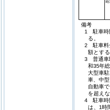
時
備考
1 駐車
る。
2 駐車
額とす
3 普通
和35年
大型車駐
車、中型
自動車で
を超え
4 駐車
は、1時