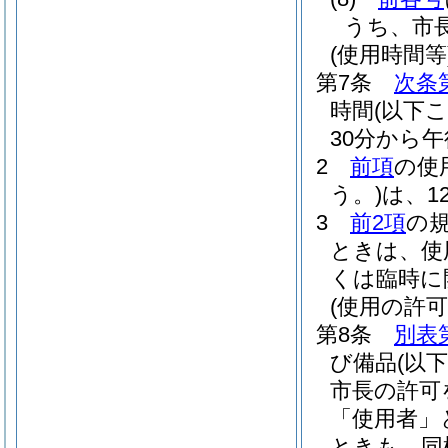
うち、市
(使用時間等
第7条
次条
時間
(以下
30分から
2
前項
の使
う。)
は、1
3
前2項
の
ときは、使
くは臨時に
(使用の許可
第8条
別表
び備品
(以
市長の許可
「使用者」
ときも、同