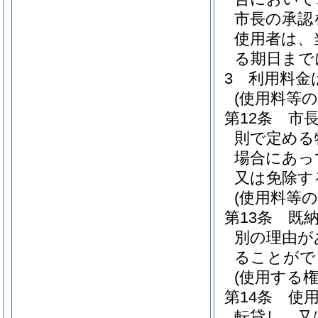
市長の承認
使用者は、
る期日まで
3
利用料金
(使用料等の
第12条
市
則で定める
場合にあっ
又は免除す
(使用料等の
第13条
既
別の理由が
ることがで
(使用する
第14条
使
転貸し、又