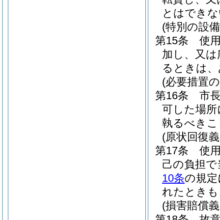
とはできな
(特別の設備
第15条
使
加し、又は
るときは、
(必要措置の
第16条
市
可した場所
執るべきこ
(原状回復義
第17条
使
己の負担で
10条
の規定
れたときも
(損害賠償義
第18条
故