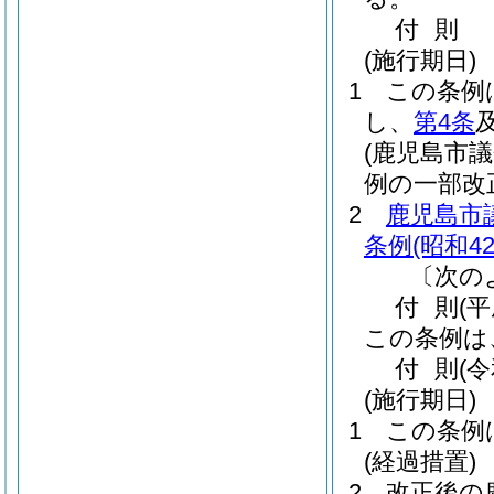
付
則
(施行期日)
1
この条例
し、
第4条
(鹿児島市
例の一部改
2
鹿児島市
条例
(昭和4
〔次の
付
則
(平
この条例は
付
則
(
(施行期日)
1
この条例
(経過措置)
2
改正後の