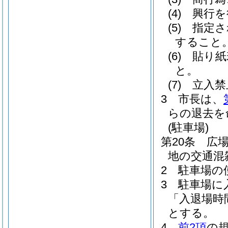
(4)
興行を
(5)
指定さ
すること
(6)
貼り紙
と。
(7)
立入禁
3
市長は、
らの退去を
(駐車場)
第20条
広
地の交通混
2
駐車場の
3
駐車場に
「入退場時
とする。
4
前2項
の