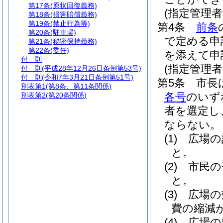
第17条
(原状回復義務)
(指定管理
第18条
(損害賠償義務)
第19条
(禁止行為等)
第4条
前条
第20条
(駐車場)
で定める申
第21条
(秘密保持義務)
第22条
(委任)
を添えて申
付 則
(指定管理者
付 則
(平成28年12月26日条例第53号)
付 則
(令和7年3月21日条例第51号)
第5条
市長
別表第1
(第8条、第11条関係)
各号
のいず
別表第2
(第20条関係)
者を選定し
ならない。
(1)
広場の
と。
(2)
市民の
と。
(3)
広場の
費の縮減
(4)
広場の