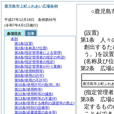
鹿児島市上町ふれあい広場条例
○鹿児島
平成27年12月18日 条例第66号
(令和7年4月1日施行)
(設置)
条項目次
沿革
第1条
人々
本則
第1条
(設置)
創出するた
第2条
(名称及び位置)
第3条
(指定管理者による管理)
う。)
を設
第4条
(指定管理者の指定の申請)
(名称及び位
第5条
(指定管理者の指定)
第6条
(指定管理者が行う業務)
第2条
広場
第7条
(使用時間等)
第8条
(使用の許可)
第9条
(使用の不許可)
鹿児島市上町ふれ
第10条
(使用許可の取消し等)
第11条
(使用料等)
(指定管理
第12条
(使用料等の減免)
第3条
広場
第13条
(使用料等の不還付)
第14条
(使用する権利の譲渡等の禁止)
定するもの
第15条
(特別の設備等)
第16条
(必要措置の命令等)
ことができ