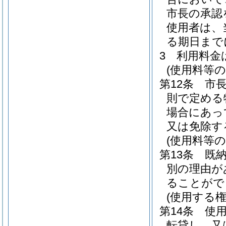
市長の承認
使用者は、
る期日まで
3
利用料金
(使用料等の
第12条
市
則で定める
場合にあっ
又は免除す
(使用料等の
第13条
既
別の理由が
ることがで
(使用する
第14条
使
転貸し、又