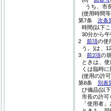
うち、市
(使用時間等
第7条
次条
時間
(以下
30分から
2
前項
の使
う。)
は、1
3
前2項
の
ときは、使
くは臨時に
(使用の許可
第8条
別表
び備品
(以
市長の許可
「使用者」
ときも、同