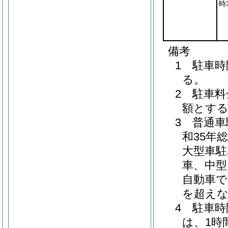
時
備考
1 駐車
る。
2 駐車
額とす
3 普通
和35年
大型車駐
車、中型
自動車で
を超え
4 駐車
は、1時