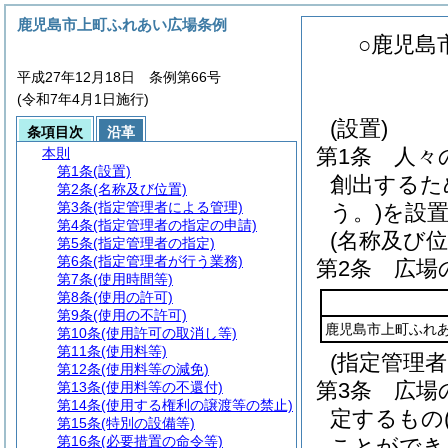
鹿児島市上町ふれあい広場条例
○鹿児島
平成27年12月18日 条例第66号
(令和7年4月1日施行)
(設置)
条項目次
沿革
第1条
人々
本則
第1条
(設置)
創出するた
第2条
(名称及び位置)
第3条
(指定管理者による管理)
う。)
を設
第4条
(指定管理者の指定の申請)
(名称及び位
第5条
(指定管理者の指定)
第6条
(指定管理者が行う業務)
第2条
広場
第7条
(使用時間等)
第8条
(使用の許可)
第9条
(使用の不許可)
鹿児島市上町ふれ
第10条
(使用許可の取消し等)
第11条
(使用料等)
(指定管理
第12条
(使用料等の減免)
第3条
広場
第13条
(使用料等の不還付)
第14条
(使用する権利の譲渡等の禁止)
定するもの
第15条
(特別の設備等)
第16条
(必要措置の命令等)
ことができ