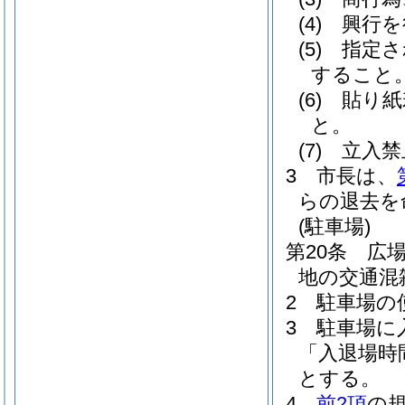
(4)
興行を
(5)
指定さ
すること
(6)
貼り紙
と。
(7)
立入禁
3
市長は、
らの退去を
(駐車場)
第20条
広
地の交通混
2
駐車場の
3
駐車場に
「入退場時
とする。
4
前2項
の