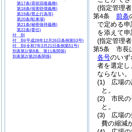
第17条
(原状回復義務)
(指定管理
第18条
(損害賠償義務)
第19条
(禁止行為等)
第4条
前条
第20条
(駐車場)
で定める申
第21条
(秘密保持義務)
第22条
(委任)
を添えて申
付 則
(指定管理者
付 則
(平成28年12月26日条例第53号)
付 則
(令和7年3月21日条例第51号)
第5条
市長
別表第1
(第8条、第11条関係)
各号
のいず
別表第2
(第20条関係)
者を選定し
ならない。
(1)
広場の
と。
(2)
市民の
と。
(3)
広場の
費の縮減
(4)
広場の