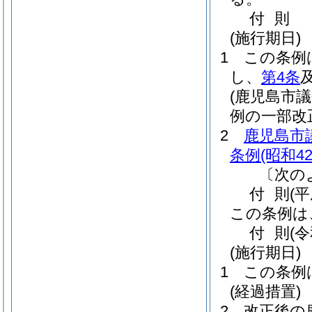
付
則
(施行期日)
1
この条例
し、
第4条
(鹿児島市
例の一部改
2
鹿児島市
条例
(昭和4
〔次の
付
則
(平
この条例は
付
則
(
(施行期日)
1
この条例
(経過措置)
2
改正後の