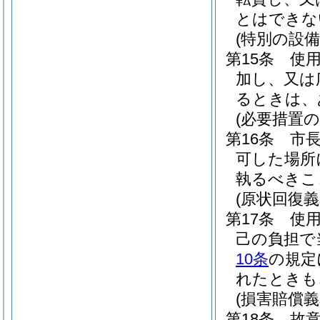
とはできな
(特別の設備
第15条
使
加し、又は
るときは、
(必要措置の
第16条
市
可した場所
執るべきこ
(原状回復義
第17条
使
己の負担で
10条
の規定
れたときも
(損害賠償義
第18条
故