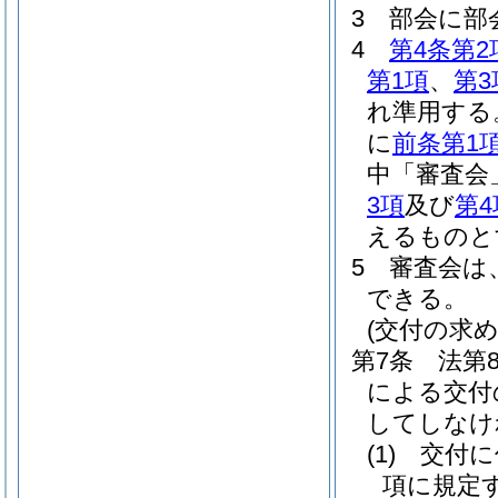
3
部会に部
4
第4条第2
第1項
、
第3
れ準用する
に
前条第1
中「審査会
3項
及び
第4
えるものと
5
審査会は
できる。
(交付の求め
第7条
法第
による交付
してしなけ
(1)
交付に
項に規定