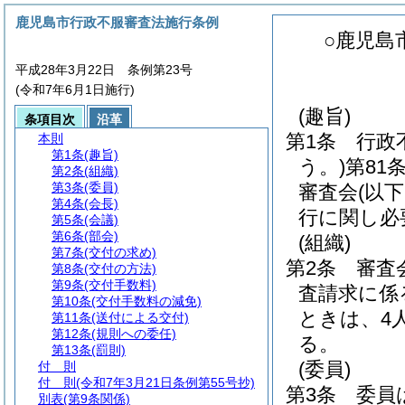
鹿児島市行政不服審査法施行条例
○鹿児島
平成28年3月22日 条例第23号
(令和7年6月1日施行)
(趣旨)
条項目次
沿革
第1条
行政
本則
第1条
(趣旨)
う。)
第81
第2条
(組織)
第3条
(委員)
審査会
(以
第4条
(会長)
行に関し必
第5条
(会議)
第6条
(部会)
(組織)
第7条
(交付の求め)
第2条
審査
第8条
(交付の方法)
第9条
(交付手数料)
査請求に係
第10条
(交付手数料の減免)
ときは、4
第11条
(送付による交付)
第12条
(規則への委任)
る。
第13条
(罰則)
(委員)
付 則
付 則
(令和7年3月21日条例第55号抄)
第3条
委員
別表
(第9条関係)