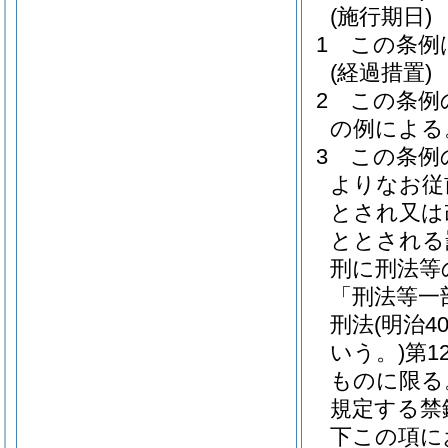
(施行期日)
1
この条例
(経過措置)
2
この条例
の例による
3
この条例
よりなお従
とされ又は
ととされる
刑に刑法等
「刑法等一
刑法
(明治
いう。)
第1
ものに限る
規定する禁
下この項に