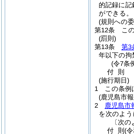
的記録に記
ができる。
(規則への委
第12条
こ
(罰則)
第13条
第3
年以下の拘
(令7条
付
則
(施行期日)
1
この条例
(鹿児島市
2
鹿児島市
を次のよう
〔次の
付
則
(