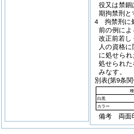
役又は禁錮
期拘禁刑と
4
拘禁刑に
前の例によ
改正前若し
人の資格に
に処せられ
処せられた
みなす。
別表
(第9条関
種
白黒
カラー
備考 両面