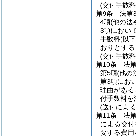
(交付手数料
第9条
法第
4項
(他の法
3項におい
手数料
(以
おりとする
(交付手数料
第10条
法
第5項
(他
第3項にお
理由がある
付手数料を
(送付による
第11条
法第
による交付
要する費用