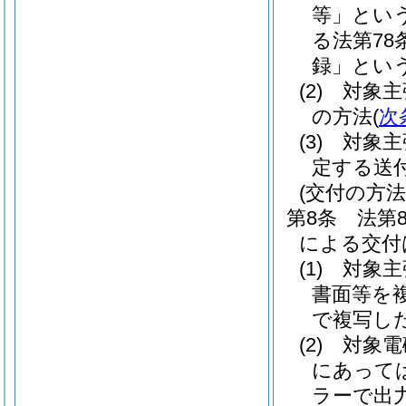
等」という
る法第78
録」という
(2)
対象主
の方法
(
次
(3)
対象主
定する送
(交付の方法
第8条
法第
による交付
(1)
対象主
書面等を
で複写し
(2)
対象電
にあって
ラーで出