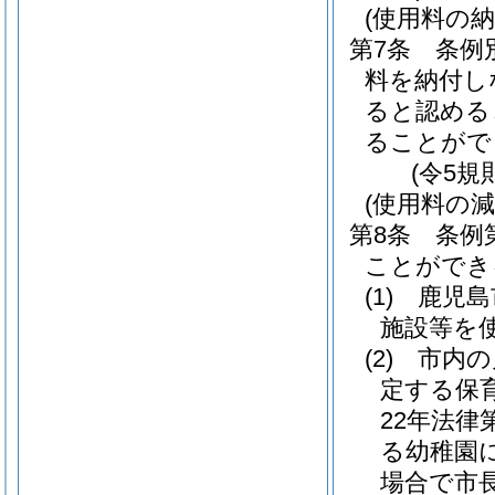
(使用料の納
第7条
条例
料を納付し
ると認める
ることがで
(令5規
(使用料の減
第8条
条例
ことができ
(1)
鹿児島
施設等を
(2)
市内の
定する保
22年法律第
る幼稚園
場合で市