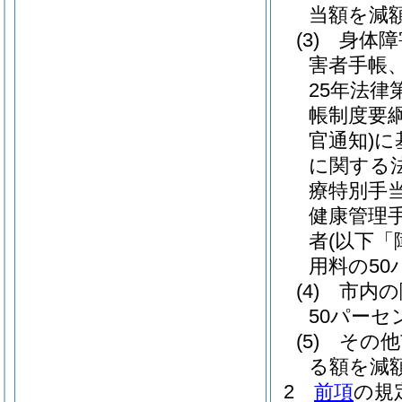
当額を減
(3)
身体障
害者手帳
25年法律第
帳制度要
官通知)
に
に関する
療特別手
健康管理
者
(以下「
用料の5
(4)
市内の
50パー
(5)
その他
る額を減
2
前項
の規