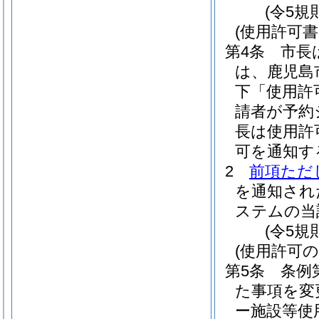
(令5規
(使用許可書
第4条
市長
は、鹿児島
下「使用許
請者が予約
長は使用許
可を通知す
2
前項ただ
を通知され
ステムの当
(令5規
(使用許可の
第5条
条例
た事項を変
ー施設等使