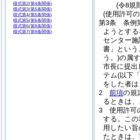
様式第2
(第4条関係)
(令8規
様式第3
(第5条関係)
(使用許可の
様式第4
(第5条関係)
様式第5
(第6条関係)
第3条
条例
様式第6
(第8条関係)
ようとする
様式第7
(第9条関係)
センター施
書」という
う。)
の属
市長に提出
テム
(以下
をした者は
2
前項
の規
るときは、
3
使用許可
する。
この
用したい旨
たときは、