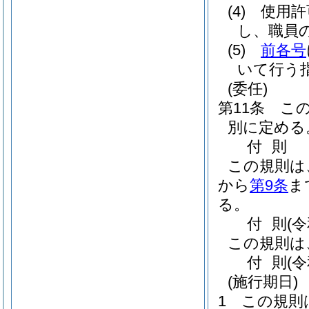
(4)
使用許
し、職員
(5)
前各号
いて行う
(委任)
第11条
こ
別に定める
付
則
この規則は
から
第9条
ま
る。
付
則
(
この規則は
付
則
(
(施行期日)
1
この規則