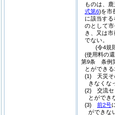
ものは、鹿
式第6
)
を市
に該当する
のとして市
き、又は市
でない。
(令4規
(使用料の還
第9条
条例
とができる
(1)
天災そ
きなくな
(2)
交流セ
とができ
(3)
前2号
ができな