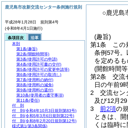
鹿児島市改新交流センター条例施行規則
○鹿児島
平成28年1月28日 規則第4号
(令和8年4月1日施行)
(趣旨)
条項目次
沿革
第1条
この
本則
第1条
(趣旨)
条例57号
第2条
(開館時間等)
第3条
(使用許可の申請)
を定めるも
第4条
(使用許可書の交付)
(開館時間等
第5条
(使用許可の変更申請等)
第6条
(使用許可の取消し)
第2条
交流
第7条
(使用料の納付)
日の午前9
第8条
(使用料の減免)
第9条
(使用料の還付)
2
交流セン
第10条
(使用者の遵守事項)
及び12月
第11条
(委任)
付 則
3
前2項
の
付 則
(令和4年10月3日規則第83号)
ときは、開
付 則
(令和5年3月6日規則第22号)
付 則
(令和8年2月20日規則第12号)
くは臨時に
様式第1
(第3条関係)