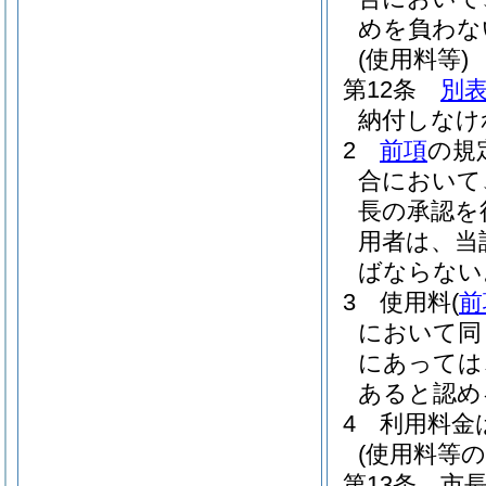
めを負わな
(使用料等)
第12条
別
納付しなけ
2
前項
の規
合において
長の承認を
用者は、当
ばならない
3
使用料
(
前
において同
にあっては
あると認め
4
利用料金
(使用料等の
第13条
市