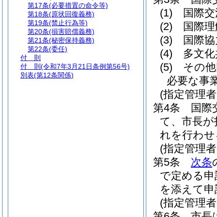
第17条
(必要措置の命令等)
(1)
国際交
第18条
(原状回復義務)
第19条
(禁止行為等)
(2)
国際理
第20条
(損害賠償義務)
(3)
国際協
第21条
(秘密保持義務)
第22条
(委任)
(4)
多文化
付 則
(5)
その他
付 則
(令和7年3月21日条例第56号)
別表
(第12条関係)
必要な事
(指定管理
第4条
国際
て、市長が
れを行わせ
(指定管理
第5条
次条
で定める申
を添えて申
(指定管理者
第6条
市長