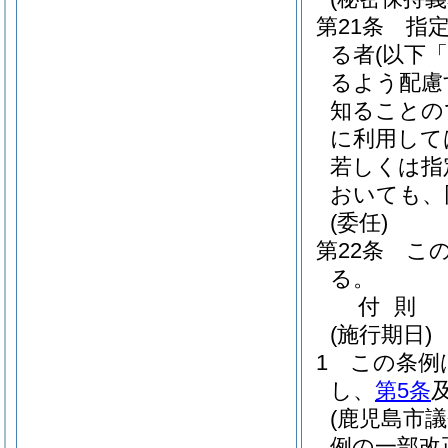
第21条
指
る者
(以下
るよう配慮
知ることの
に利用して
若しくは指
おいても、
(委任)
第22条
こ
る。
付
則
(施行期日)
1
この条例
し、
第5条
(鹿児島市
例の一部改