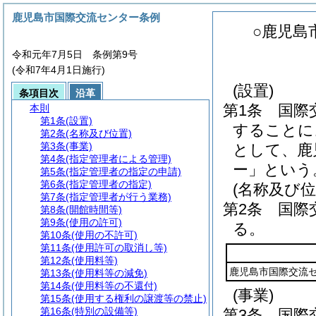
鹿児島市国際交流センター条例
○鹿児島
令和元年7月5日 条例第9号
(令和7年4月1日施行)
(設置)
条項目次
沿革
第1条
国際
本則
第1条
(設置)
することに
第2条
(名称及び位置)
第3条
(事業)
として、鹿
第4条
(指定管理者による管理)
ー」という
第5条
(指定管理者の指定の申請)
第6条
(指定管理者の指定)
(名称及び位
第7条
(指定管理者が行う業務)
第2条
国際
第8条
(開館時間等)
第9条
(使用の許可)
る。
第10条
(使用の不許可)
第11条
(使用許可の取消し等)
第12条
(使用料等)
鹿児島市国際交流
第13条
(使用料等の減免)
第14条
(使用料等の不還付)
(事業)
第15条
(使用する権利の譲渡等の禁止)
第16条
(特別の設備等)
第3条
国際