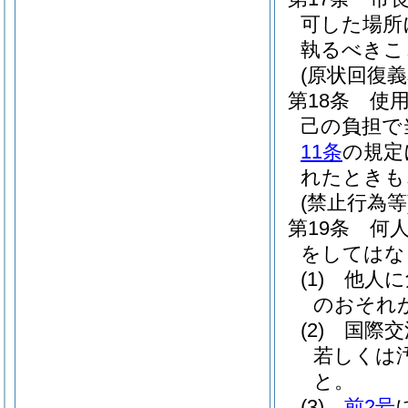
可した場所
執るべきこ
(原状回復義
第18条
使
己の負担で
11条
の規定
れたときも
(禁止行為等
第19条
何
をしてはな
(1)
他人に
のおそれ
(2)
国際交
若しくは
と。
(3)
前2号