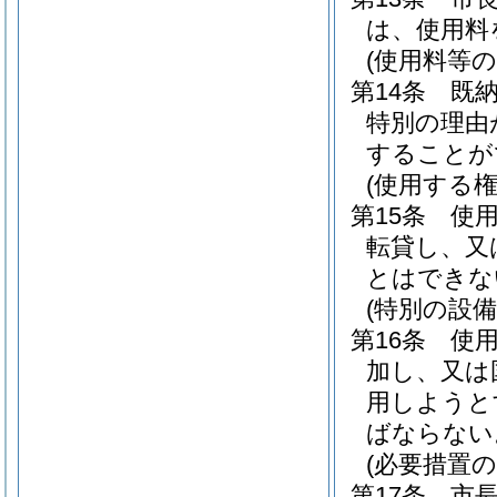
は、使用料
(使用料等の
第14条
既
特別の理由
することが
(使用する
第15条
使
転貸し、又
とはできな
(特別の設備
第16条
使
加し、又は
用しようと
ばならない
(必要措置の
第17条
市