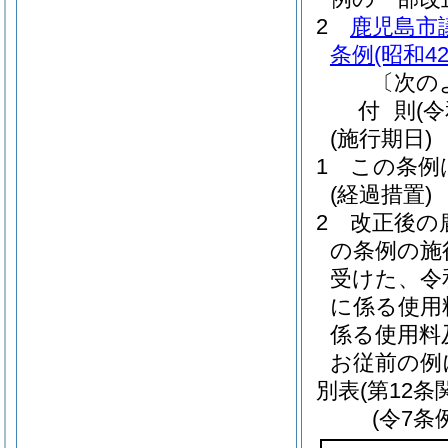
2
鹿児島市
条例
(昭和4
〔次の
付
則
(
(施行期日)
1
この条例
(経過措置)
2
改正後の
の条例の施
受けた、令和
に係る使用
係る使用料
お従前の例
別表
(第12条
(令7条