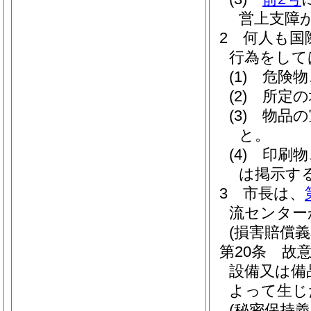
営上支障
2
何人も国
行為をして
(1)
危険物
(2)
所定の
(3)
物品の
と。
(4)
印刷物
は掲示す
3
市長は、
流センター
(損害賠償義
第20条
故
設備又は備
よって生じ
(秘密保持義