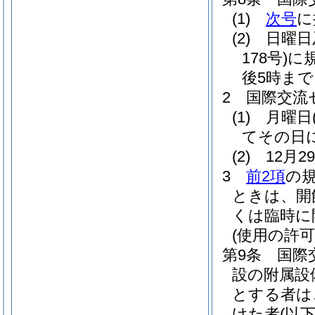
(1)
次号
に
(2)
日曜日
178号)
に
後5時まで
2
国際交流
(1)
月曜日
てその日
(2)
12月
3
前2項
の
ときは、開
くは臨時に
(使用の許可
第9条
国際
設の附属設
とする者は
けた者
(以