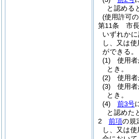
と認める
(使用許可の
第11条
市
いずれかに
し、又は使
ができる。
(1)
使用者
とき。
(2)
使用者
(3)
使用者
とき。
(4)
前3号
と認めた
2
前項
の規
し、又は使
合において