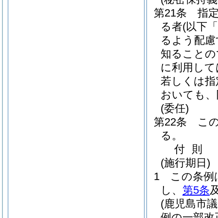
第21条
指
る者
(以下
るよう配慮
知ることの
に利用して
若しくは指
おいても、
(委任)
第22条
こ
る。
付
則
(施行期日)
1
この条例
し、
第5条
(鹿児島市
例の一部改