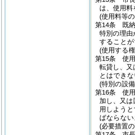
は、使用料
(使用料等の
第14条
既
特別の理由
することが
(使用する
第15条
使
転貸し、又
とはできな
(特別の設備
第16条
使
加し、又は
用しようと
ばならない
(必要措置の
第17条
市