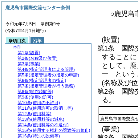
鹿児島市国際交流センター条例
○鹿児島
令和元年7月5日 条例第9号
(令和7年4月1日施行)
(設置)
条項目次
沿革
第1条
国際
本則
第1条
(設置)
することに
第2条
(名称及び位置)
第3条
(事業)
として、鹿
第4条
(指定管理者による管理)
ー」という
第5条
(指定管理者の指定の申請)
第6条
(指定管理者の指定)
(名称及び位
第7条
(指定管理者が行う業務)
第2条
国際
第8条
(開館時間等)
第9条
(使用の許可)
る。
第10条
(使用の不許可)
第11条
(使用許可の取消し等)
第12条
(使用料等)
鹿児島市国際交流
第13条
(使用料等の減免)
第14条
(使用料等の不還付)
(事業)
第15条
(使用する権利の譲渡等の禁止)
第16条
(特別の設備等)
第3条
国際