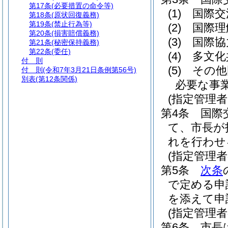
第17条
(必要措置の命令等)
(1)
国際交
第18条
(原状回復義務)
第19条
(禁止行為等)
(2)
国際理
第20条
(損害賠償義務)
(3)
国際協
第21条
(秘密保持義務)
第22条
(委任)
(4)
多文化
付 則
(5)
その他
付 則
(令和7年3月21日条例第56号)
別表
(第12条関係)
必要な事
(指定管理
第4条
国際
て、市長が
れを行わせ
(指定管理
第5条
次条
で定める申
を添えて申
(指定管理者
第6条
市長