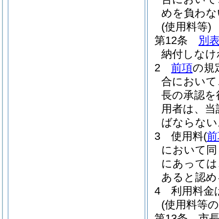
めを負わな
(使用料等)
第12条
別
納付しなけ
2
前項
の規
合において
長の承認を
用者は、当
ばならない
3
使用料
(
前
において同
にあっては
あると認め
4
利用料金
(使用料等の
第13条
市