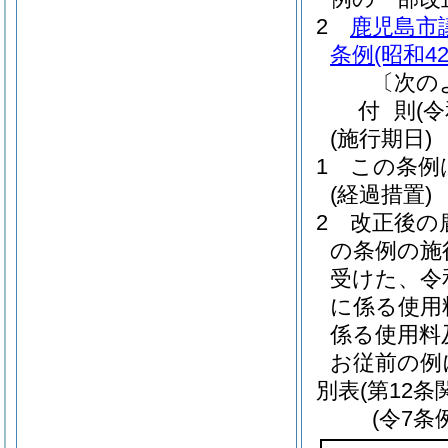
2
鹿児島市
条例
(昭和4
〔次の
付
則
(
(施行期日)
1
この条例
(経過措置)
2
改正後の
の条例の施
受けた、令和
に係る使用
係る使用料
お従前の例
別表
(第12条
(令7条