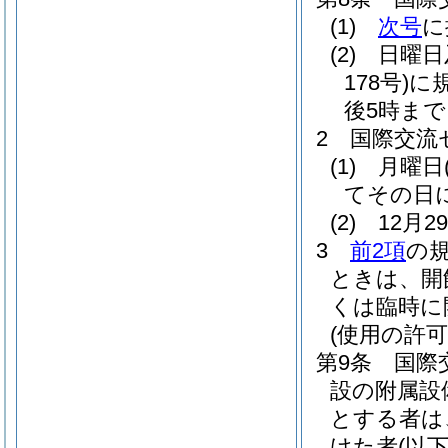
(1)
次号
に
(2)
日曜日
178号)
に
後5時まで
2
国際交流
(1)
月曜日
てその日
(2)
12月
3
前2項
の
ときは、開
くは臨時に
(使用の許可
第9条
国際
設の附属設
とする者は
けた者
(以