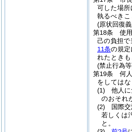
可した場所
執るべきこ
(原状回復義
第18条
使
己の負担で
11条
の規定
れたときも
(禁止行為等
第19条
何
をしてはな
(1)
他人に
のおそれ
(2)
国際交
若しくは
と。
(3)
前2号