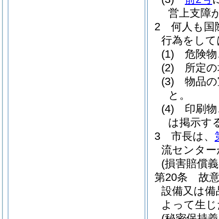
営上支障
2
何人も国
行為をして
(1)
危険物
(2)
所定の
(3)
物品の
と。
(4)
印刷物
は掲示す
3
市長は、
流センター
(損害賠償義
第20条
故
設備又は備
よって生じ
(秘密保持義