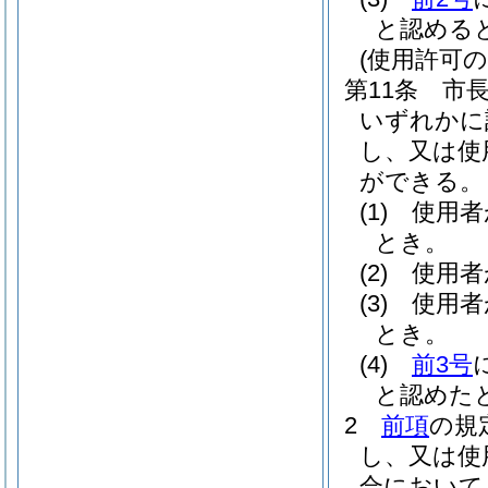
と認める
(使用許可の
第11条
市
いずれかに
し、又は使
ができる。
(1)
使用者
とき。
(2)
使用者
(3)
使用者
とき。
(4)
前3号
と認めた
2
前項
の規
し、又は使
合において