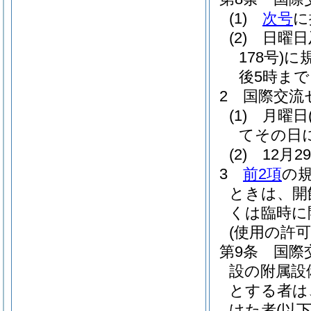
(1)
次号
に
(2)
日曜日
178号)
に
後5時まで
2
国際交流
(1)
月曜日
てその日
(2)
12月
3
前2項
の
ときは、開
くは臨時に
(使用の許可
第9条
国際
設の附属設
とする者は
けた者
(以