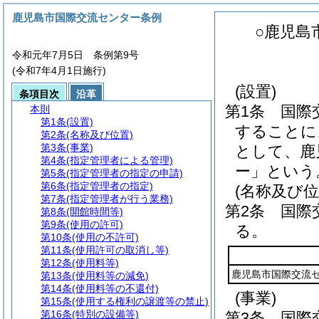
鹿児島市国際交流センター条例
○鹿児島
令和元年7月5日 条例第9号
(令和7年4月1日施行)
(設置)
条項目次
沿革
第1条
国際
本則
第1条
(設置)
することに
第2条
(名称及び位置)
第3条
(事業)
として、鹿
第4条
(指定管理者による管理)
ー」という
第5条
(指定管理者の指定の申請)
第6条
(指定管理者の指定)
(名称及び位
第7条
(指定管理者が行う業務)
第2条
国際
第8条
(開館時間等)
第9条
(使用の許可)
る。
第10条
(使用の不許可)
第11条
(使用許可の取消し等)
第12条
(使用料等)
鹿児島市国際交流
第13条
(使用料等の減免)
第14条
(使用料等の不還付)
(事業)
第15条
(使用する権利の譲渡等の禁止)
第16条
(特別の設備等)
第3条
国際