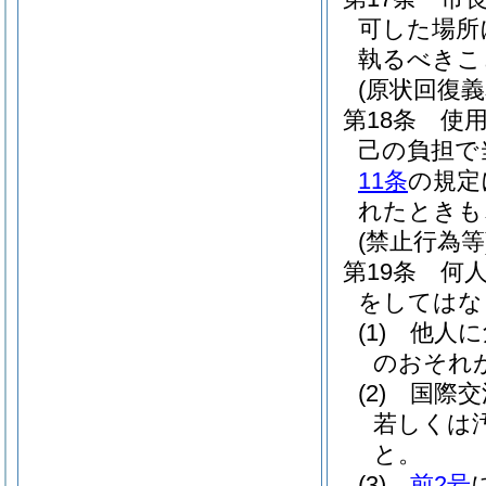
可した場所
執るべきこ
(原状回復義
第18条
使
己の負担で
11条
の規定
れたときも
(禁止行為等
第19条
何
をしてはな
(1)
他人に
のおそれ
(2)
国際交
若しくは
と。
(3)
前2号