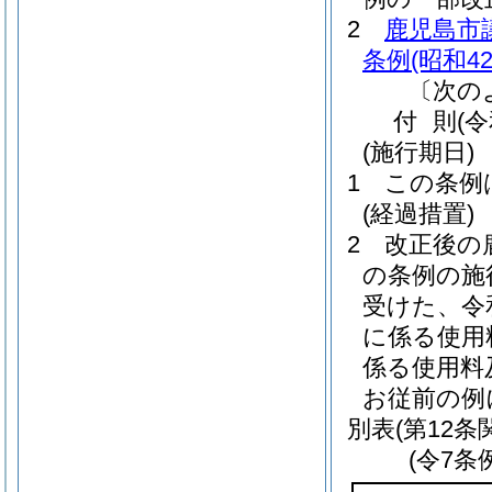
2
鹿児島市
条例
(昭和4
〔次の
付
則
(
(施行期日)
1
この条例
(経過措置)
2
改正後の
の条例の施
受けた、令和
に係る使用
係る使用料
お従前の例
別表
(第12条
(令7条