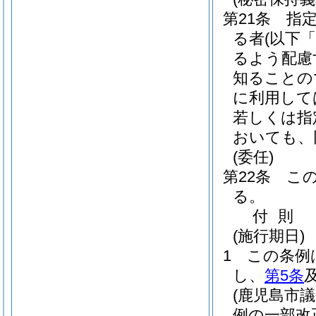
第21条
指
る者
(以下
るよう配慮
知ることの
に利用して
若しくは指
おいても、
(委任)
第22条
こ
る。
付
則
(施行期日)
1
この条例
し、
第5条
(鹿児島市
例の一部改