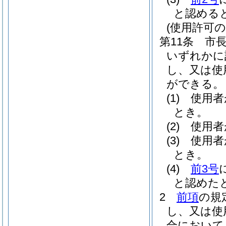
と認める
(使用許可の
第11条
市
いずれかに
し、又は使
ができる。
(1)
使用者
とき。
(2)
使用者
(3)
使用者
とき。
(4)
前3号
と認めた
2
前項
の規
し、又は使
合において