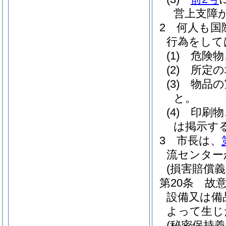
営上支障
2
何人も国
行為をして
(1)
危険物
(2)
所定の
(3)
物品の
と。
(4)
印刷物
は掲示す
3
市長は、
流センター
(損害賠償義
第20条
故
設備又は備
よって生じ
(秘密保持義