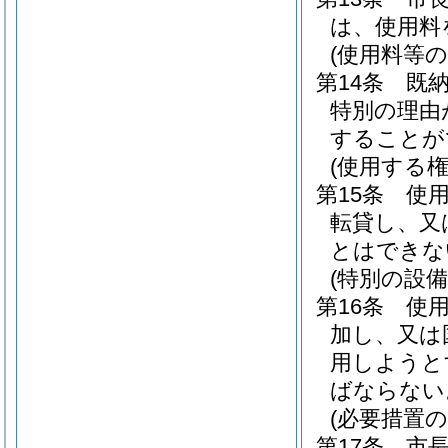
は、使用料
(使用料等の
第14条
既
特別の理由
することが
(使用する
第15条
使
転貸し、又
とはできな
(特別の設備
第16条
使
加し、又は
用しようと
ばならない
(必要措置の
第17条
市