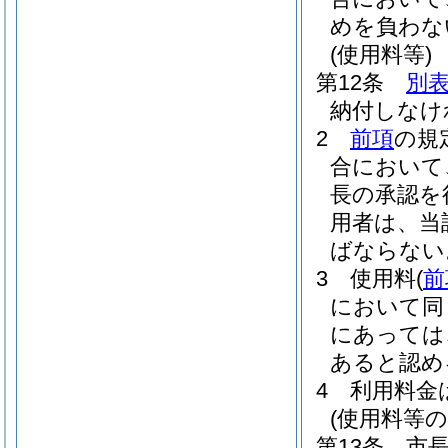
めを負わな
(使用料等)
第12条
別
納付しなけ
2
前項
の規
合において
長の承認を
用者は、当
ばならない
3
使用料
(
前
において同
にあっては
あると認め
4
利用料金
(使用料等の
第13条
市