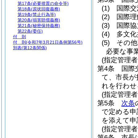
第17条
(必要措置の命令等)
(1)
国際交
第18条
(原状回復義務)
第19条
(禁止行為等)
(2)
国際理
第20条
(損害賠償義務)
(3)
国際協
第21条
(秘密保持義務)
第22条
(委任)
(4)
多文化
付 則
(5)
その他
付 則
(令和7年3月21日条例第56号)
別表
(第12条関係)
必要な事
(指定管理
第4条
国際
て、市長が
れを行わせ
(指定管理
第5条
次条
で定める申
を添えて申
(指定管理者
第6条
市長