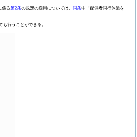
に係る
第2条
の規定の適用については、
同条
中「配偶者同行休業を
ても行うことができる。