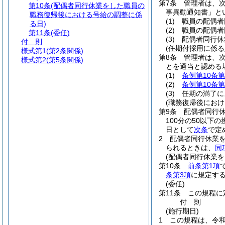
第7条
管理者は、
第10条
(配偶者同行休業をした職員の
事異動通知書」と
職務復帰後における号給の調整に係
(1)
職員の配偶者
る日)
(2)
職員の配偶者
第11条
(委任)
(3)
配偶者同行休
付 則
(任期付採用に係る
様式第1
(第2条関係)
第8条
管理者は、
様式第2
(第5条関係)
とを適当と認める
(1)
条例第10条第
(2)
条例第10条第
(3)
任期の満了に
(職務復帰後におけ
第9条
配偶者同行
100分の50以
日として
次条
で定
2
配偶者同行休業
られるときは、
同
(配偶者同行休業
第10条
前条第1項
条第3項
に規定す
(委任)
第11条
この規程に
付
則
(施行期日)
1
この規程は、令和