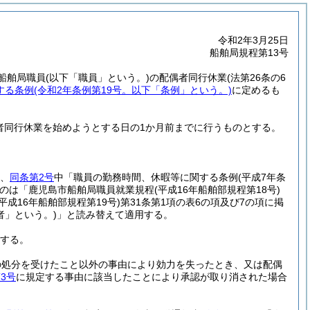
令和2年3月25日
船舶局規程第13号
船舶局職員
(以下「職員」という。)
の配偶者同行休業
(法第26条の6
する条例
(令和2年条例第19号。以下「条例」という。)
に定めるも
者同行休業を始めようとする日の1か月前までに行うものとする。
、
同条第2号
中「職員の勤務時間、休暇等に関する条例
(平成7年条
のは「鹿児島市船舶局職員就業規程
(平成16年船舶部規程第18号)
(平成16年船舶部規程第19号)
第31条第1項の表6の項及び7の項に掲
者」という。)
」と読み替えて適用する。
する。
の処分を受けたこと以外の事由により効力を失ったとき、又は配偶
3号
に規定する事由に該当したことにより承認が取り消された場合