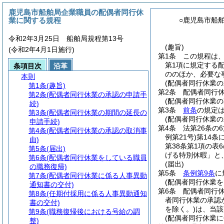
鹿児島市船舶局企業職員の配偶者同行休
業に関する規程
○鹿児島市船
令和2年3月25日 船舶局規程第13号
(趣旨)
(令和2年4月1日施行)
第1条
この規程は
第1項に規定する
条項目次
沿革
ののほか、必要な
本則
(配偶者同行休業の
第1条
(趣旨)
第2条
配偶者同行
第2条
(配偶者同行休業の承認の申請手
(配偶者同行休業の
続)
第3条
前条
の規定
第3条
(配偶者同行休業の期間の延長の
(配偶者同行休業の
申請手続)
第4条
法第26条の
第4条
(配偶者同行休業の承認の取消事
例第21号)
第14条
由)
第38条第1項の
第5条
(届出)
げる特別休暇」と
第6条
(配偶者同行休業をしている職員
(届出)
の職務復帰)
第5条
条例第9条
に
第7条
(配偶者同行休業に係る人事異動
(配偶者同行休業
通知書の交付)
第6条
配偶者同行
第8条
(任期付採用に係る人事異動通知
者同行休業の承認
書の交付)
を除く。)
は、当該
第9条
(職務復帰後における号給の調
(配偶者同行休業
整)