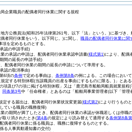
舶局企業職員の配偶者同行休業に関する規程
、地方公務員法
(昭和25年法律第261号。以下「法」という。)
に基づき、
配偶者同行休業をいう。以下同じ。)
に関し、
職員の配偶者同行休業に関
事項を定めるものとする。
承認の申請手続)
休業の承認の申請は、配偶者同行休業承認申請書
(
様式第1
)
により、配偶
期間の延長の申請手続)
は、配偶者同行休業の期間の延長の申請について準用する。
承認の取消事由)
6第6項の
条例
で定める事由は、
条例第8条
の例による。
この場合において
に規定する特別休暇
(当該職員の出産を事由にするものに限る。)
」とある
表6の項及び7の項に掲げる特別休暇」又は「鹿児島市船舶局船員就業規程
、
同条第3号
中「任命権者」とあるのは「船舶局事業管理者
(以下「管理
規定する届出は、配偶者同行休業状況変更届
(
様式第2
)
により行うものと
をしている職員の職務復帰)
休業の期間が満了したとき、配偶者同行休業の承認が休職若しくは停職
が取り消されたとき
(
第4条
の規定により読み替えて適用する
条例第8条第
配偶者同行休業に係る職員は、職務に復帰するものとする。
に係る人事異動通知書の交付)