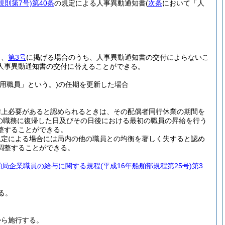
規則第7号)
第40条
の規定による人事異動通知書
(
次条
において「人
し、
第3号
に掲げる場合のうち、人事異動通知書の交付によらないこ
人事異動通知書の交付に替えることができる。
用職員」という。)
の任期を更新した場合
衡上必要があると認められるときは、その配偶者同行休業の期間を
その職務に復帰した日及びその日後における最初の職員の昇給を行う
整することができる。
規定による場合には局内の他の職員との均衡を著しく失すると認め
調整することができる。
舶局企業職員の給与に関する規程
(平成16年船舶部規程第25号)
第3
る。
から施行する。