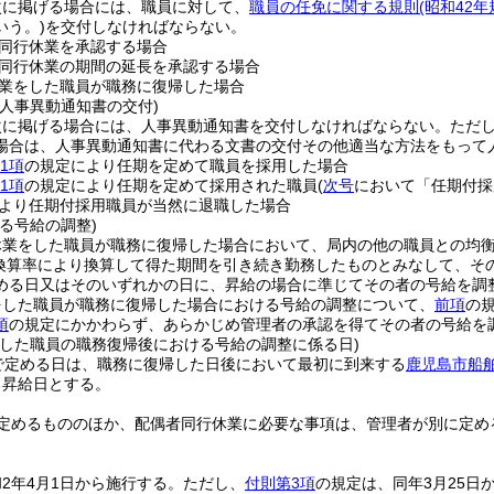
次に掲げる場合には、職員に対して、
職員の任免に関する規則
(昭和42年
いう。)
を交付しなければならない。
同行休業を承認する場合
同行休業の期間の延長を承認する場合
業をした職員が職務に復帰した場合
人事異動通知書の交付)
次に掲げる場合には、人事異動通知書を交付しなければならない。
ただ
場合は、人事異動通知書に代わる文書の交付その他適当な方法をもって
1項
の規定により任期を定めて職員を採用した場合
1項
の規定により任期を定めて採用された職員
(
次号
において「任期付採
より任期付採用職員が当然に退職した場合
る号給の調整)
休業をした職員が職務に復帰した場合において、局内の他の職員との均
下の換算率により換算して得た期間を引き続き勤務したものとみなして、
める日又はそのいずれかの日に、昇給の場合に準じてその者の号給を調
をした職員が職務に復帰した場合における号給の調整について、
前項
の
項
の規定にかかわらず、あらかじめ管理者の承認を得てその者の号給を
をした職員の職務復帰後における号給の調整に係る日)
で定める日は、職務に復帰した日後において最初に到来する
鹿児島市船
る昇給日とする。
定めるもののほか、配偶者同行休業に必要な事項は、管理者が別に定め
2年4月1日から施行する。
ただし、
付則第3項
の規定は、同年3月25日