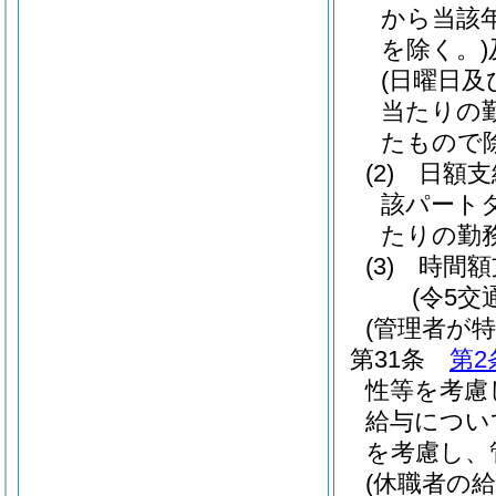
から当該
を除く。)
(日曜日及
当たりの
たもので
(2)
日額
該パート
たりの勤
(3)
時間
(令5交
(管理者が
第31条
第2
性等を考慮
給与につい
を考慮し、
(休職者の給