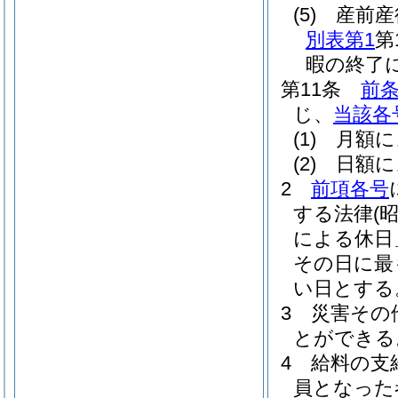
(5)
産前産
別表第1
第
暇の終了
第11条
前条
じ、
当該各
(1)
月額に
(2)
日額に
2
前項各号
する法律
(
による休日
その日に最
い日とする
3
災害その
とができる
4
給料の支
員となった