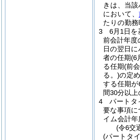
きは、当該
において、
たりの勤務
3
6月1日
前会計年度
日の翌日に
者の任期
(
る任期
(前
る。)
の定
する任期が
間30分以
4
パートタ
要な事項に
イム会計年
(令6交
(パートタ