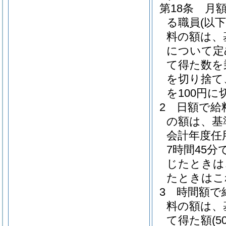
第18条
月額
る職員
(以
料の額は、
について定
て得た数を
を切り捨て
を100円に
2
日額で給
の額は、基
会計年度任
7時間45
じたときは
たときはこ
3
時間額で
料の額は、
て得た額
(