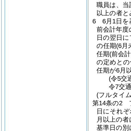
職員は、当
以上の者と
6
6月1日
前会計年度
日の翌日に
の任期
(6
任期
(前会
の定めとの
任期が6月
(令5交
令7交
(フルタイ
第14条の2
日にそれぞ
月以上の者
基準日の別