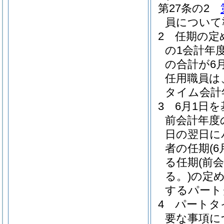
第27条の2
員について
2
任期の定
の1会計年
の合計が6
任用職員は
タイム会計
3
6月1日
前会計年度
日の翌日に
者の任期
(
る任期
(前
る。)
の定
するパート
4
パートタ
要な事項に