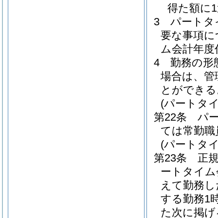
得た額に
3
パートタ
要な事項に
ム会計年度
4
勤務の形
場合は、管
とができる
(パートタ
第22条
パ
ては常勤職
(パートタ
第23条
正
ートタイム
えて勤務し
する勤務1
た次に掲げ