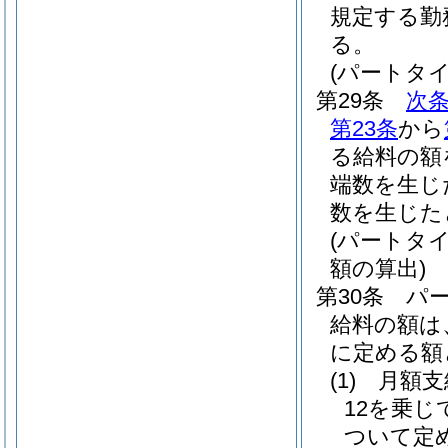
規定する勤
る。
(パートタ
第29条
次
第23条
から
る給料の額
端数を生じ
数を生じた
(パートタ
額の算出)
第30条
パ
給料の額は
に定める額
(1)
月額
12を乗
ついて定