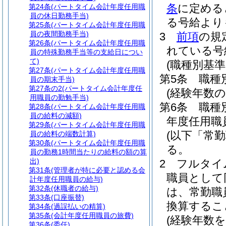
条
に定める
第24条
(パートタイム会計年度任用職
員の休日勤務手当)
る号給より
第25条
(パートタイム会計年度任用職
員の夜間勤務手当)
3
前項
の規
第26条
(パートタイム会計年度任用職
れている号
員の特殊勤務手当等の支給日につい
て)
(職種別基
第27条
(パートタイム会計年度任用職
第5条
職種
員の期末手当)
第27条の2
(パートタイム会計年度任
(経験年数
用職員の勤勉手当)
第6条
職種
第28条
(パートタイム会計年度任用職
員の給料の減額)
年度任用職
第29条
(パートタイム会計年度任用職
(以下「常
員の給料の端数計算)
第30条
(パートタイム会計年度任用職
る。
員の勤務1時間当たりの給料の額の算
出)
2
フルタイ
第31条
(管理者が特に必要と認める会
職員として
計年度任用職員の給与)
第32条
(休職者の給与)
は、常勤職
第33条
(口座振替)
換算するこ
第34条
(過誤払いの精算)
第35条
(会計年度任用職員の旅費)
(経験年数
第36条
(委任)