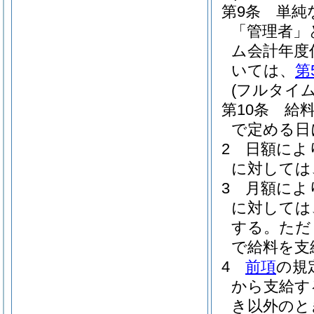
第9条
単純
「管理者」
ム会計年度
いては、
第
(フルタイ
第10条
給
で定める日
2
日額によ
に対しては
3
月額によ
に対しては
する。
ただ
で給料を支
4
前項
の規
から支給す
き以外のと