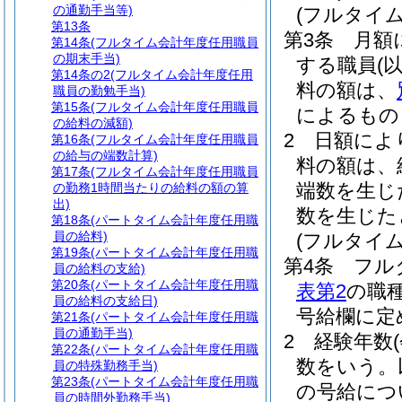
の通勤手当等)
(フルタイ
第13条
第3条
月額
第14条
(フルタイム会計年度任用職員
の期末手当)
する職員
(
第14条の2
(フルタイム会計年度任用
料の額は、
職員の勤勉手当)
第15条
(フルタイム会計年度任用職員
によるもの
の給料の減額)
2
日額によ
第16条
(フルタイム会計年度任用職員
の給与の端数計算)
料の額は、
第17条
(フルタイム会計年度任用職員
端数を生じ
の勤務1時間当たりの給料の額の算
出)
数を生じた
第18条
(パートタイム会計年度任用職
員の給料)
(フルタイ
第19条
(パートタイム会計年度任用職
第4条
フル
員の給料の支給)
第20条
(パートタイム会計年度任用職
表第2
の職
員の給料の支給日)
号給欄に定
第21条
(パートタイム会計年度任用職
員の通勤手当)
2
経験年数
第22条
(パートタイム会計年度任用職
数をいう。
員の特殊勤務手当)
第23条
(パートタイム会計年度任用職
の号給につ
員の時間外勤務手当)