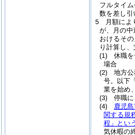
フルタイム
数を差し引
5
月額によ
が、月の中
おけるその
り計算し、
(1)
休職を
場合
(2)
地方公
号。以下
業を始め
(3)
停職に
(4)
鹿児島
関する規
程」という
気休暇の