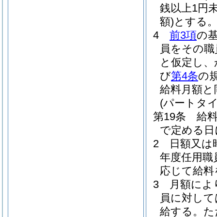
銭以上1円
額)
とする
4
前3項
の
員をその職
と仮定し、
び
第4条
の
給料月額と
(パートタ
第19条
給
で定める日
2
日額又は
年度任用職
応じて給料
3
月額によ
員に対して
給する。
た