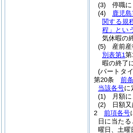
(3)
停職に
(4)
鹿児島
関する規
程」という
気休暇の
(5)
産前産
別表第1
第
暇の終了
(パートタ
第20条
前
当該各号
に
(1)
月額に
(2)
日額又
2
前項各号
日に当たる
曜日、土曜