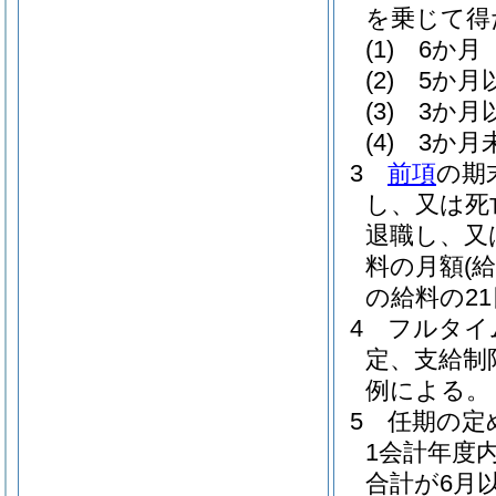
を乗じて得
(1)
6か月 
(2)
5か月
(3)
3か月
(4)
3か月
3
前項
の期
し、又は死
退職し、又
料の月額
(
の給料の2
4
フルタイ
定、支給制
例による。
5
任期の定
1会計年度
合計が6月