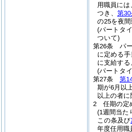
用職員には
つき、
第3
の25を夜
(パートタ
ついて)
第26条
パ
に定める手
に支給する
(パートタ
第27条
第1
期が6月以
以上の者に
2
任期の定
(1週間当
この条及び
年度任用職