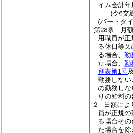
イム会計年
(令6交
(パートタ
第28条
月
用職員が正
る休日等又
る場合、
勤
た場合、
勤
別表第1号
勤務しない
の勤務しな
りの給料の
2
日額によ
員が正規の
る場合その
た場合を除