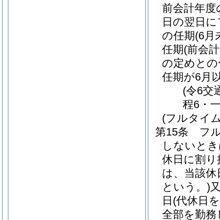
前会計年度
日の翌日に
の任期
(6
任期
(前会
の定めとの
任期が6月
(令6
程6・一
(フルタイ
第15条
フ
しないとき
休日に割り
は、当該休
という。)
日
(代休日
全部を勤務