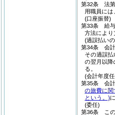
第32条
法
用職員には
(口座振替)
第33条
給
方法により
(過誤払いの
第34条
会
その過誤払
の翌月以降
る。
(会計年度
第35条
会
の旅費に関
という。)
(委任)
第36条
こ