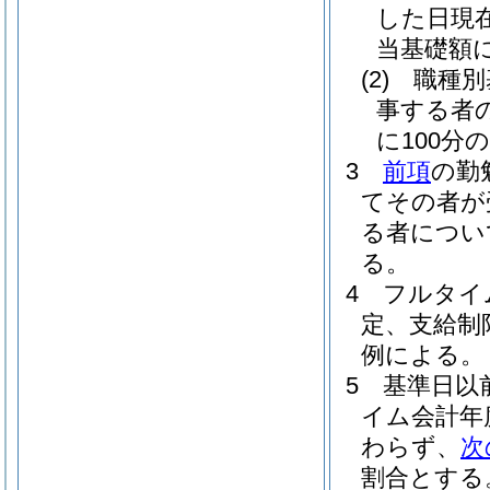
した日現
当基礎額に
(2)
職種別
事する者
に100分
3
前項
の勤
てその者が
る者につい
る。
4
フルタイ
定、支給制
例による。
5
基準日以
イム会計年
わらず、
次
割合とする