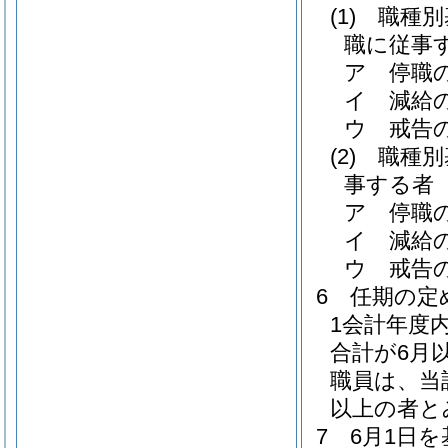
(1)
職種別
職に従事
ア
停職の
イ
減給の
ウ
戒告の
(2)
職種別
事する者
ア
停職の
イ
減給の
ウ
戒告の
6
任期の定
1会計年度
合計が6月
職員は、当
以上の者と
7
6月1日