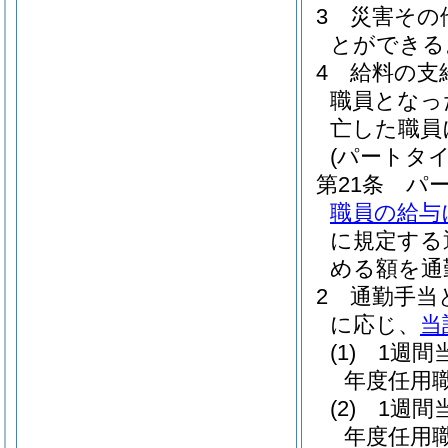
3
災害その
とができる
4
給料の支
職員となっ
亡した職員
(パートタ
第21条
パ
職員の給与
に規定する
める額を通
2
通勤手当
に応じ、
当
(1)
1週間
年度任用
(2)
1週間
年度任用