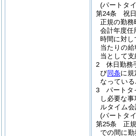
(パートタ
第24条
祝
正規の勤務
会計年度任
時間に対し
当たりの給
当として支
2
休日勤務
び
同条
に規
なっている
3
パートタ
し必要な事
ルタイム会
(パートタ
第25条
正
での間に勤