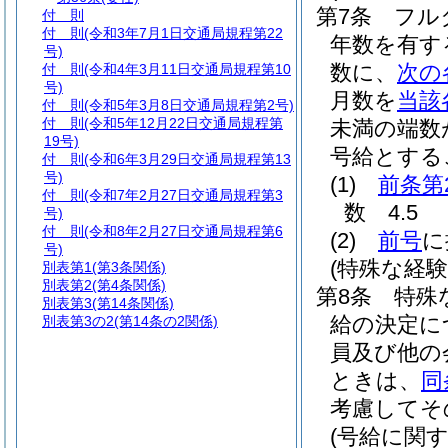
第7条
フル
付 則
付 則
(令和3年7月1日交通局規程第22
年数を有す
号)
数に、
次の
付 則
(令和4年3月11日交通局規程第10
号)
月数を
当該
付 則
(令和5年3月8日交通局規程第2号)
付 則
(令和5年12月22日交通局規程第
未満の端数
19号)
号給とする
付 則
(令和6年3月29日交通局規程第13
号)
(1)
前条第
付 則
(令和7年2月27日交通局規程第3
数 4.5
号)
付 則
(令和8年2月27日交通局規程第6
(2)
前号
に
号)
(特殊な経
別表第1
(第3条関係)
別表第2
(第4条関係)
第8条
特殊
別表第3
(第14条関係)
給の決定に
別表第3の2
(第14条の2関係)
員及び他の
ときは、
同
考慮してそ
(号給に関