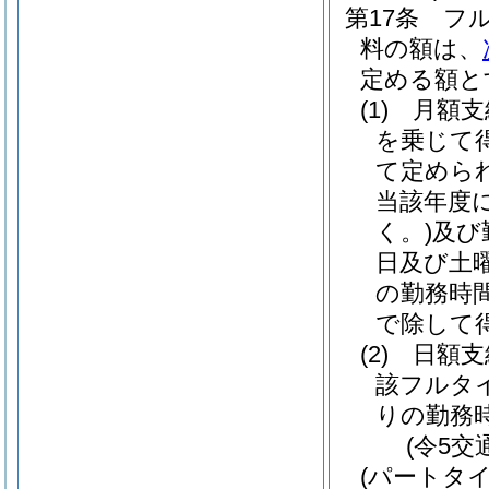
第17条
フ
料の額は、
定める額と
(1)
月額
を乗じて
て定めら
当該年度
く。)
及び
日及び土
の勤務時
で除して
(2)
日額
該フルタ
りの勤務
(令5交
(パートタ