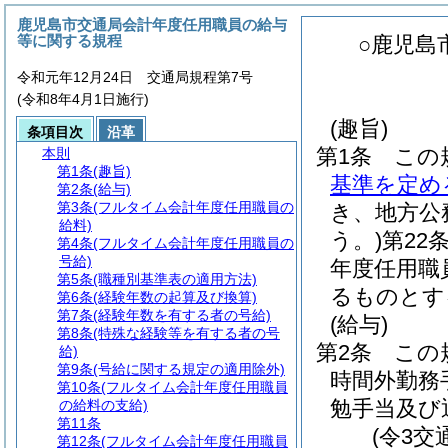
鹿児島市交通局会計年度任用職員の給与
等に関する規程
○鹿児島
令和元年12月24日 交通局規程第7号
(令和8年4月1日施行)
(趣旨)
条項目次
沿革
第1条
この
本則
第1条
(趣旨)
基準を定め
第2条
(給与)
第3条
(フルタイム会計年度任用職員の
き、地方公
給料)
う。)
第22
第4条
(フルタイム会計年度任用職員の
号給)
年度任用職
第5条
(職種別基準表の適用方法)
るものとす
第6条
(経験年数の起算及び換算)
第7条
(経験年数を有する者の号給)
(給与)
第8条
(特殊な経験等を有する者の号
第2条
この
給)
第9条
(号給に関する規定の適用除外)
時間外勤務
第10条
(フルタイム会計年度任用職員
勉手当及び
の給料の支給)
第11条
(令3交
第12条
(フルタイム会計年度任用職員