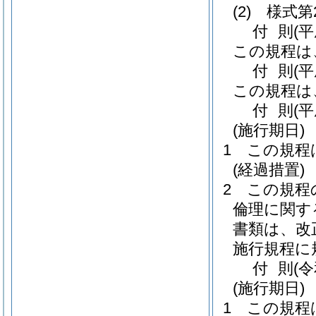
(2)
様式第
付
則
(
この規程は
付
則
(
この規程は
付
則
(
(施行期日)
1
この規程
(経過措置)
2
この規程
倫理に関す
書類は、改
施行規程に
付
則
(
(施行期日)
1
この規程