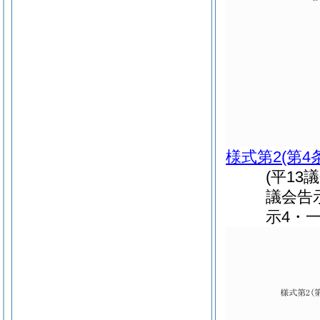
様式第2
(第4
(平13
議会告
示4・一