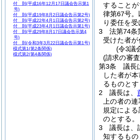
付 則
(平成16年12月17日議会告示第1
することが
号)
律第67号
付 則
(平成19年8月2日議会告示第2号)
付 則
(平成22年4月1日議会告示第2号)
り委任を受
付 則
(平成23年4月1日議会告示第1号)
3
法第74
付 則
(平成29年8月17日議会告示第4
号)
受けた者が
付 則
(令和3年3月22日議会告示第1号)
(令3議
様式第1
(第2条関係)
様式第2
(第4条関係)
(請求の審査
第3条
議長
した者が本
るものとす
2
議長は、
上の者の連
規定による
のとする。
3
議長は、
知するもの