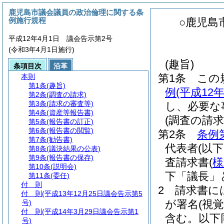
鹿児島市議会議員の政治倫理に関する条
例施行規程
○鹿児島
平成12年4月1日 議会告示第2号
(令和3年4月1日施行)
(趣旨)
条項目次
沿革
第1条
この
本則
第1条
(趣旨)
例
(平成1
第2条
(調査の請求)
第3条
(請求の審査等)
し、必要な
第4条
(資産等報告書)
(調査の請求
第5条
(報告書の訂正)
第6条
(報告書の閲覧)
第2条
条例
第7条
(勧告書)
代表者
(以
第8条
(議決結果の公表)
第9条
(報告書の保存)
査請求書
(
様
第10条
(説明会)
下「議長」
第11条
(委任)
付 則
2
請求書に
付 則
(平成13年12月25日議会告示第5
が署名
(視
号)
付 則
(平成14年3月29日議会告示第1
含む。以下
号)