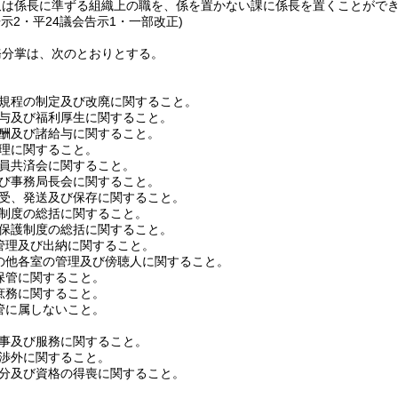
又は係長に準ずる組織上の職を、係を置かない課に係長を置くことがで
告示2・平24議会告示1・一部改正)
務分掌は、次のとおりとする。
規程の制定及び改廃に関すること。
与及び福利厚生に関すること。
酬及び諸給与に関すること。
理に関すること。
員共済会に関すること。
び事務局長会に関すること。
受、発送及び保存に関すること。
制度の総括に関すること。
保護制度の総括に関すること。
理及び出納に関すること。
他各室の管理及び傍聴人に関すること。
管に関すること。
務に関すること。
に属しないこと。
事及び服務に関すること。
渉外に関すること。
分及び資格の得喪に関すること。