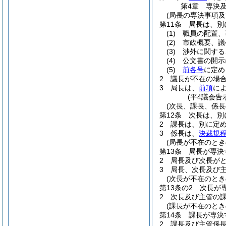
第4章
専決
(局長の専決事項及
第11条
局長は、別
(1)
職員の配置、
(2)
市政概要、議
(3)
渉外に関する
(4)
公文書の開示
(5)
前各号
に定め
2
議長が不在の場
3
局長は、
前項
に
(平4議会告
(次長、課長、係長
第12条
次長は、別
2
課長は、別に定
3
係長は、
決裁規程
(局長が不在のとき
第13条
局長が専決
2
局長及び次長が
3
局長、次長及び
(次長が不在のとき
第13条の2
次長が
2
次長及び主管の
(課長が不在のとき
第14条
課長が専決
2
課長及び主管係