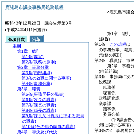
鹿児島市議会事務局処務規程
○鹿児島市議
昭和43年12月28日 議会告示第3号
(平成24年4月1日施行)
第1章
総則
(趣旨)
条項目次
沿革
第1条
この規程
は
本則
の事務分掌、職責
第1章
総則
(執務の原則)
第1条
(趣旨)
第2条
職員は、市
第2条
(執務の原則)
第2章
事務
第2章
事務分掌
(内部組織)
第3条
(内部組織)
第3条
事務局に次
第3条の2
(職に関する事項)
総務課
第4条
(事務分掌)
庶務係
第3章
職責
秘書係
第5条
(事務局長の職責)
政務調査課
第6条
(次長の職責)
議事課
第7条
(課長の職責)
議事係
第8条
(係長の職責)
委員会係
第9条
(課長又は係長に準ずる職員
(平8議会告
の職責)
(職に関する事項)
第10条
(その他の職員の職責)
第3条の2
事務局に
第4章
専決及び代決