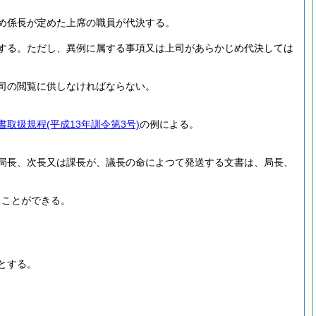
め係長が定めた上席の職員が代決する。
する。
ただし、異例に属する事項又は上司があらかじめ代決しては
司の閲覧に供しなければならない。
書取扱規程
(平成13年訓令第3号)
の例による。
局長、次長又は課長が、議長の命によつて発送する文書は、局長、
ることができる。
とする。