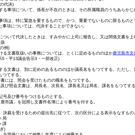
の代決)
する事項について、係長が不在のときは、その所属職員のうちあらかじ
事項は、特に緊急を要するもので、かつ、重要でないものに限るものと
た事項については、代決することができない。
について代決したときは、すみやかに上司に報告し、又は関係文書を上
取扱
の例)
ける文書取扱いの事務については、とくに定めるもののほか
鹿児島市文
示5・平13議会告示3・一部改正)
する文書は、別に定めのあるもののほか議長名をもつてする。
ただし、
もつてする。
答書には、照会を受けたものの職名をもつてする。
頼及び照会文書は、局長名、次長名、課長名又は局名、課名をもつてす
記号及び番号をつけるものとする。
「鹿市議」を冠用し文書件名簿により番号を付する。
、決裁を受けるための提出先に従つて、次の区分による表示をなすもの
＝局
＝課
ぎ)
、主管係において編集し年度により編冊する。