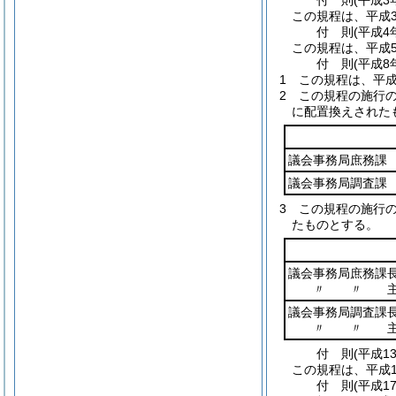
付
則
(平成3
この規程は、平成3
付
則
(平成4
この規程は、平成
付
則
(平成8
1
この規程は、平成
2
この規程の施行
に配置換えされた
議会事務局庶務課
議会事務局調査課
3
この規程の施行
たものとする。
議会事務局庶務課
〃 〃 主
議会事務局調査課
〃 〃 主
付
則
(平成1
この規程は、平成1
付
則
(平成1