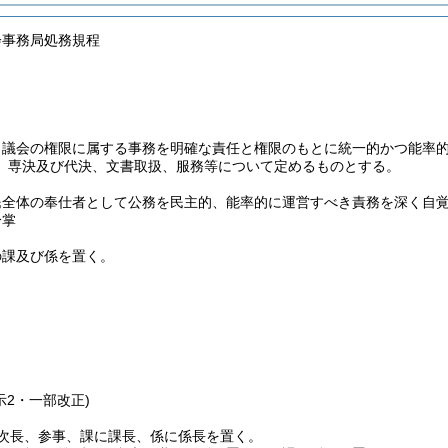
会事務局処務規程
、議会の権限に属する事務を明確な責任と権限のもとに統一的かつ能率
、専決及び代決、文書取扱、服務等について定めるものとする。
民全体の奉仕者として公務を民主的、能率的に運営すべき責務を深く自
分掌
の課及び係を置く。
示2・一部改正)
次長、参事、課に課長、係に係長を置く。