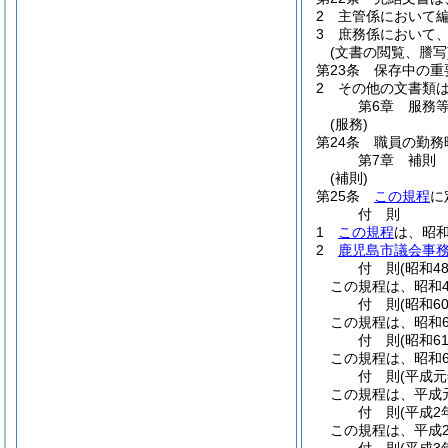
2
主管係において
3
庶務係において
(文書の閲覧、謄写
第23条
保存中の重
2
その他の文書類
第6章
服務
(服務)
第24条
職員の勤務
第7章
補則
(補則)
第25条
この規程
に
付
則
1
この規程
は、昭和
2
鹿児島市議会事
付
則
(昭和4
この規程は、昭和4
付
則
(昭和6
この規程は、昭和6
付
則
(昭和6
この規程は、昭和6
付
則
(平成元
この規程は、平成
付
則
(平成2
この規程は、平成