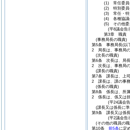
(1)
常任委員
(2)
特別委員
(3)
常任・特
(4)
各種協議
(5)
その他委
(平8議会告
第3章
職責
(事務局長の職責)
第5条
事務局長
(以
2
局長は、事務局
(次長の職責)
第6条
次長は、局
2
次長は、事務局
(課長の職責)
第7条
課長は、上
2
課長は、課の事
(係長の職責)
第8条
係長は、所
2
係長は、係又は
(平24議会
(課長又は係長に準
第9条
課長又は係
(平2議会告
(その他の職員の職
第10条
前5条
に定