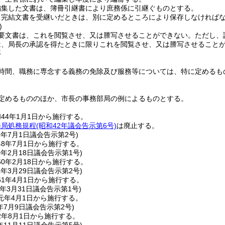
編集した文書は、簿冊引継書により庶務係に引継ぐものとする。
、完結文書を受継いだときは、別に定めるところにより保存しなければ
)
要文書は、これを閲覧させ、又は謄写させることができない。
ただし、
は、局長の承認を得たときに限りこれを閲覧させ、又は謄写させること
等
時間、職務に専念する義務の免除及び服務等については、特に定めるも
定めるもののほか、市長の事務部局の例によるものとする。
44年1月1日から施行する。
務局処務規程
(昭和42年議会告示第6号)
は廃止する。
8年7月1日
議会告示第2号)
8年7月1日から施行する。
0年2月18日
議会告示第1号)
0年2月18日から施行する。
1年3月29日
議会告示第2号)
1年4月1日から施行する。
年3月31日
議会告示第1号)
元年4月1日から施行する。
年7月9日
議会告示第2号)
2年8月1日から施行する。