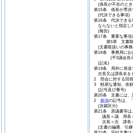
(係長が不在のとき
第15条
係長が専決
(代決できる事項)
第16条
代決できる
ならないと指定し
(報告)
第17条
重要な事項
第5章
文書
(文書取扱いの事務
第18条
事務局にお
(平3議会告
(記名)
第19条
局外に発送
次長又は課長名を
2
照会に対する回
3
軽易な通知、依
(記号及び番号)
第20条
文書には、
2
前項
の記号は、
(決裁区分)
第21条
原議書等は
議長＝議 局長
次長＝次 課長
(文書の編冊、引継
第22条
完結文書は