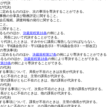
及び代決
び代決)
に定めるもののほか、次の事項を専決することができる。
事務の分掌及び勤務評定に関すること。
会広報紙、調査時報の発行に関すること。
こと。
に関すること。
るもののほか、
決裁規程第16条
の例による。
合、局長において代決することができる。
より代決したときは、すみやかに議長に報告しなければならない。
示2・平8議会告示2・平13議会告示3・平18議会告示3・一部改正)
の専決事項)
に定めるもののほか、
決裁規程第17条
の例により専決することができる
めるもののほか、
決裁規程第18条
の例により専決することができる。
第19条
の例により専決することができる。
の代決)
する事項について、局長が不在のときは次長が代決する。
ともに不在のときは、主管の課長が代決する。
主管の課長がともに不在のときは、他の課長が代決する。
の代決)
専決する事項について、次長が不在のときは、主管の課長が代決する。
課長がともに不在のときは、他の課長が代決する。
の代決)
する事項について、課長が不在のときは、主管の係長が代決する。
長がともに不在のときは、その課の他の係長が代決する。