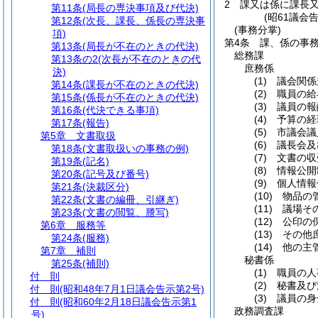
2
課又は係に課長
第11条
(局長の専決事項及び代決)
(昭61議会
第12条
(次長、課長、係長の専決事
(事務分掌)
項)
第4条
課、係の事
第13条
(局長が不在のときの代決)
総務課
第13条の2
(次長が不在のときの代
庶務係
決)
(1)
議会関係
第14条
(課長が不在のときの代決)
(2)
職員の給
第15条
(係長が不在のときの代決)
(3)
議員の報
第16条
(代決できる事項)
(4)
予算の経
第17条
(報告)
(5)
市議会議
第5章
文書取扱
(6)
議長会及
第18条
(文書取扱いの事務の例)
(7)
文書の収
第19条
(記名)
(8)
情報公開
第20条
(記号及び番号)
(9)
個人情報
第21条
(決裁区分)
(10)
物品の管
第22条
(文書の編冊、引継ぎ)
(11)
議場その
第23条
(文書の閲覧、謄写)
(12)
公印の保
第6章
服務等
(13)
その他庶
第24条
(服務)
(14)
他の主管
第7章
補則
秘書係
第25条
(補則)
(1)
職員の人
付 則
(2)
秘書及び
付 則
(昭和48年7月1日議会告示第2号)
(3)
議員の身
付 則
(昭和60年2月18日議会告示第1
政務調査課
号)