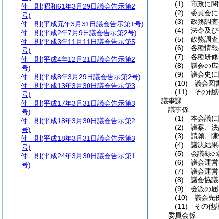
(1)
市政に関
付 則
(昭和61年3月29日議会告示第2
(2)
委員会に
号)
(3)
政務調査
付 則
(平成元年3月31日議会告示第1号)
(4)
法令及び
付 則
(平成2年7月9日議会告示第2号)
(5)
政務調査
付 則
(平成3年11月11日議会告示第5
(6)
各種情報
号)
(7)
各種研修
付 則
(平成4年12月21日議会告示第2
(8)
議会の広
号)
(9)
議会史に
付 則
(平成8年3月29日議会告示第2号)
(10)
議会図書
付 則
(平成13年3月30日議会告示第3
(11)
その他調
号)
議事課
付 則
(平成17年3月31日議会告示第3
議事係
号)
(1)
本会議に
付 則
(平成18年3月30日議会告示第2
(2)
議案、決
号)
(3)
請願、陳
付 則
(平成18年3月31日議会告示第3
(4)
議決結果
号)
(5)
会議録の
付 則
(平成24年3月30日議会告示第1
(6)
議会運営
号)
(7)
議会運営
(8)
議会協議
(9)
会派の届
(10)
議会先例
(11)
その他議
委員会係