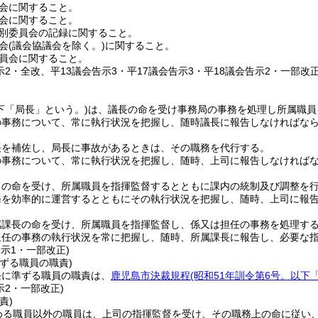
会に関すること。
会に関すること。
別委員会の記録に関すること。
会
(議会協議会を除く。)
に関すること。
員会に関すること。
示2・全改、平13議会告示3・平17議会告示3・平18議会告示2・一部改正
下「局長」という。)
は、議長の命を受け事務局の事務を処理し所属職員
の事務について、常に執行状況を把握し、随時議長に報告しなければな
長を補佐し、局長に事故があるときは、その職務を代行する。
の事務について、常に執行状況を把握し、随時、上司に報告しなければ
司の命を受け、所属職員を指揮監督するとともに課内の統制及び調整を
務を効率的に運営するとともにその執行状況を把握し、随時、上司に報
属課長の命を受け、所属職員を指揮監督し、係又は担任の事務を処理す
担任の事務の執行状況を常に把握し、随時、所属課長に報告し、必要な
告示1・一部改正)
ずる職員の職責)
長に準ずる職員の職責は、
鹿児島市決裁規程
(昭和51年訓令第6号。以下
示2・一部改正)
責)
める職員以外の職員は、上司の指揮監督を受け、その職務上の命に従い