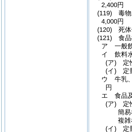
2,400円
(119)
毒物
4,000円
(120)
死体
(121)
食品
ア
一般飲
イ
飲料
(ア)
定
(イ)
定
ウ
牛乳
円
エ
食品
(ア)
定
簡易
複雑
(イ)
定