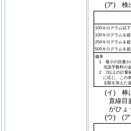
(ア)
検
100キログラム以
100キログラムを
250キログラムを
500キログラムを
備考
1 最小の目量が
当該手数料の
2 2以上の計量
に応じ、この
る額を加えた
(イ)
棒
直線目
がひょ
(ウ)
(ア