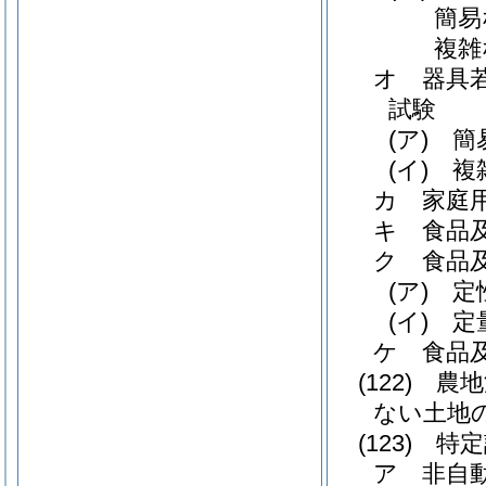
簡易
複雑
オ
器具
試験
(ア)
簡
(イ)
複
カ
家庭用
キ
食品及
ク
食品
(ア)
定
(イ)
定
ケ
食品及
(122)
農地
ない土地の
(123)
特定
ア
非自