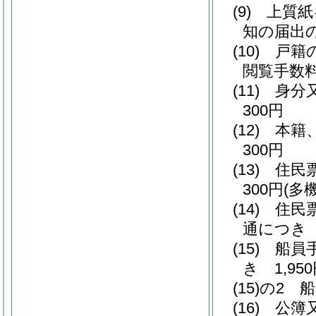
(9)
上質紙
知の届出の
(10)
戸籍
閲覧手数料
(11)
身分
300円
(12)
本籍
300円
(13)
住民
300円
(多
(14)
住民
通につき 
(15)
船員
き 1,95
(15)の2
船
(16)
公簿