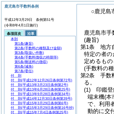
鹿児島市手数料条例
○鹿児島
平成12年3月29日 条例第51号
(令和8年4月1日施行)
鹿児島市手
条項目次
沿革
(趣旨)
本則
第1条
(趣旨)
第1条
地方
第2条
(手数料の種類及び金額)
第3条
(取扱い件数)
特定の者の
第4条
(手数料徴収の時期等)
定めるもの
第5条
(郵送料の徴収)
第6条
(減免)
(手数料の種
第7条
(委任)
第2条
手数
付 則
付 則
(平成12年12月26日条例第72号)
る。
付 則
(平成13年3月23日条例第2号)
(1)
印鑑登
付 則
(平成13年6月28日条例第25号)
付 則
(平成13年9月28日条例第34号)
端末機
(
付 則
(平成14年12月30日条例第39号)
で、利用
付 則
(平成15年3月29日条例第6号)
付 則
(平成15年3月29日条例第16号抄)
動的に交
付 則
(平成15年7月4日条例第25号)