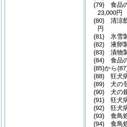
(79)
食品
23,000円
(80)
清涼
円
(81)
氷雪製
(82)
液卵製
(83)
漬物製
(84)
食品
(85)から(8
(88)
狂犬
(89)
犬の登
(90)
犬の
(91)
狂犬
(92)
狂犬
(93)
食鳥処
(94)
食鳥