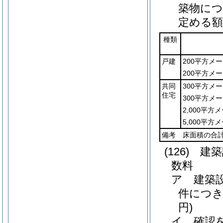
築物につ
定める額
種類
戸建
200平方メ
200平方メ
共同
300平方メ
住宅
300平方メ
2,000平
5,000平
備考 床面積の合
(126)
建築
数料
ア
建築
件につき 
円)
イ
確認