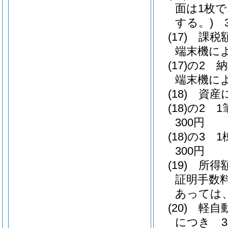
面は1枚
する。)
3
(17)
課税
端末機によ
(17)の2
納
端末機によ
(18)
資産
(18)の2
1
300円
(18)の3
1
300円
(19)
所得
証明手数料
あっては、
(20)
軽自
につき 3