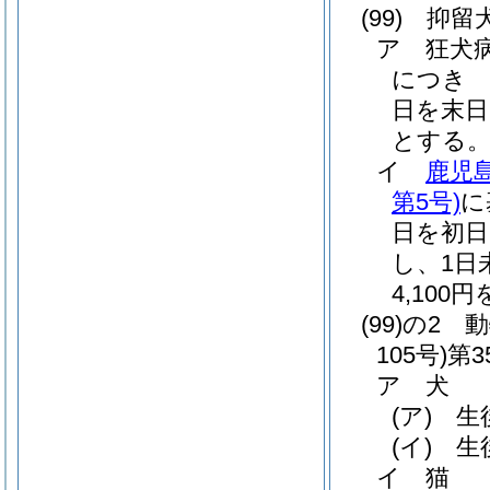
(99)
抑留
ア
狂犬
につき 
日を末日
とする。
イ
鹿児
第5号)
に
日を初日
し、1日
4,100
(99)の2
動
105号)
第
ア
犬
(ア)
生
(イ)
生
イ
猫