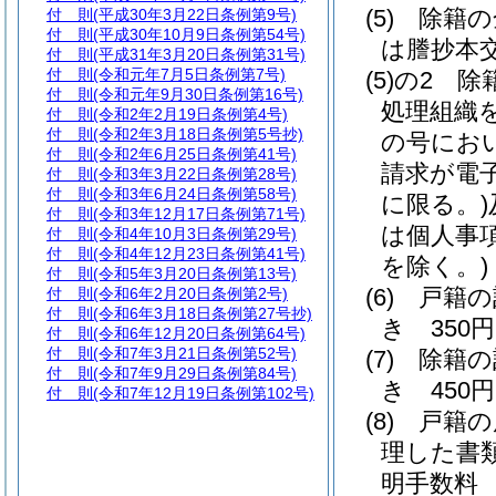
(5)
除籍の
付 則
(平成30年3月22日条例第9号)
付 則
(平成30年10月9日条例第54号)
は謄抄本交
付 則
(平成31年3月20日条例第31号)
付 則
(令和元年7月5日条例第7号)
(5)の2
除
付 則
(令和元年9月30日条例第16号)
処理組織
付 則
(令和2年2月19日条例第4号)
付 則
(令和2年3月18日条例第5号抄)
の号にお
付 則
(令和2年6月25日条例第41号)
請求が電
付 則
(令和3年3月22日条例第28号)
付 則
(令和3年6月24日条例第58号)
に限る。)
付 則
(令和3年12月17日条例第71号)
は個人事
付 則
(令和4年10月3日条例第29号)
付 則
(令和4年12月23日条例第41号)
を除く。)
付 則
(令和5年3月20日条例第13号)
(6)
戸籍の
付 則
(令和6年2月20日条例第2号)
付 則
(令和6年3月18日条例第27号抄)
き 350円
付 則
(令和6年12月20日条例第64号)
付 則
(令和7年3月21日条例第52号)
(7)
除籍の
付 則
(令和7年9月29日条例第84号)
き 450円
付 則
(令和7年12月19日条例第102号)
(8)
戸籍の
理した書
明手数料 