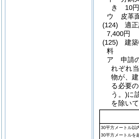
き 10
ウ
皮革面
(124)
適正
7,400円
(125)
建築
料
ア
申請
れぞれ当
物が、建
る必要の
う。)
に
を除い
30平方メートル以
30平方メートルを