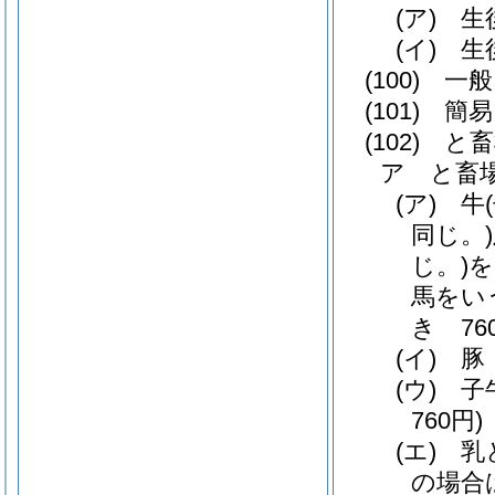
(ア)
生
(イ)
生
(100)
一般
(101)
簡易
(102)
と畜
ア
と畜
(ア)
牛
同じ。)
じ。)
を
馬をい
き 76
(イ)
豚
(ウ)
子
760円)
(エ)
乳
の場合は