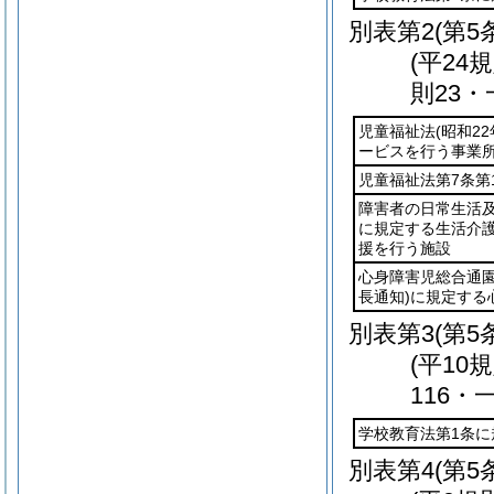
別表第2
(第5
(平24
則23・
児童福祉法
(昭和22
ービスを行う事業
児童福祉法第7条
障害者の日常生活
に規定する生活介
援を行う施設
心身障害児総合通
長通知)
に規定する
別表第3
(第5
(平10
116・
学校教育法第1条
別表第4
(第5