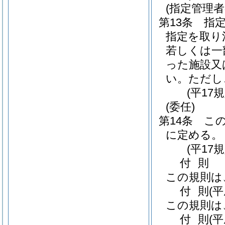
(指定管理
第13条
指
指定を取り
若しくは一
った施設又
い。
ただし
(平17
(委任)
第14条
こ
に定める。
(平17
付
則
この規則は
付
則
(
この規則は
付
則
(