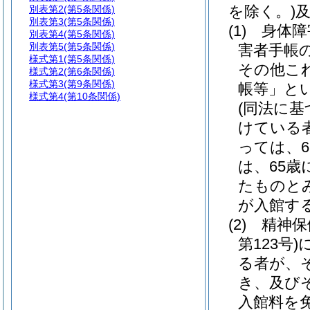
を除く。)
別表第2
(第5条関係)
別表第3
(第5条関係)
(1)
身体障
別表第4
(第5条関係)
別表第5
(第5条関係)
害者手帳
様式第1
(第5条関係)
その他こ
様式第2
(第6条関係)
様式第3
(第9条関係)
帳等」とい
様式第4
(第10条関係)
(同法に
けている
っては、6
は、65
たものと
が入館す
(2)
精神保
第123号)
る者が、
き、及び
入館料を