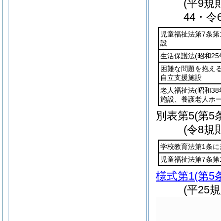
(平9規
44・令
児童福祉法第7条
設
生活保護法
(昭和25
困難な問題を抱え
自立支援施設
老人福祉法
(昭和38
施設、養護老人ホ
別表第5
(第5
(令8規
学校教育法第1条
児童福祉法第7条第
様式第1
(第5
(平25