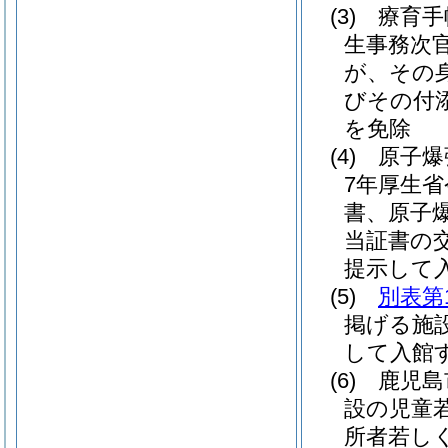
(3)
療育手
生事務次官
が、その
びその付
を免除
(4)
原子爆
7年厚生省
書、原子
当証書の
提示して
(5)
別表第
掲げる施
して入館
(6)
鹿児島
設の児童
所者若し