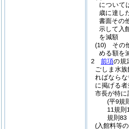
について
歳に達し
書面その
示して入
を減額
(10)
その
める額を
2
前項
の規
ごしま水族
ればならな
に掲げる者
市長が特に
(平9規
11規則
規則83
(入館料等の