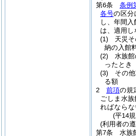
第6条
条例
各号
の区分
し、年間入
は、適用し
(1)
天災そ
納の入館
(2)
水族館
ったとき
(3)
その他
る額
2
前項
の規
ごしま水族
ればならな
(平14
(利用者の遵
第7条
水族