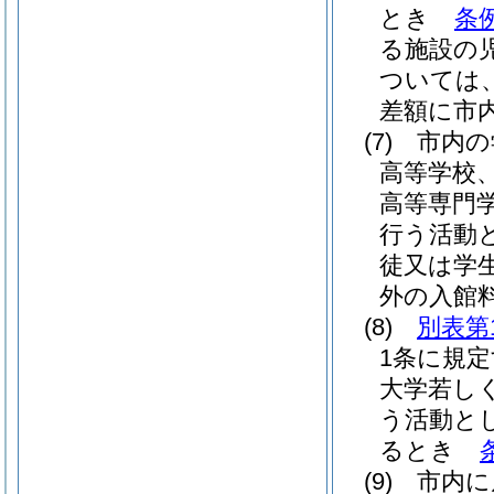
とき
条
る施設の
ついては
差額に市
(7)
市内の
高等学校
高等専門
行う活動
徒又は学
外の入館
(8)
別表第
1条に規
大学若し
う活動と
るとき
(9)
市内に