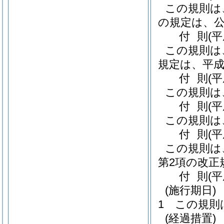
この規則は
の規定は、
付
則
(
この規則は
規定は、平成
付
則
(
この規則は
付
則
(
この規則は
付
則
(
この規則は
第2項の改正
付
則
(平
(施行期日)
1
この規則
(経過措置)