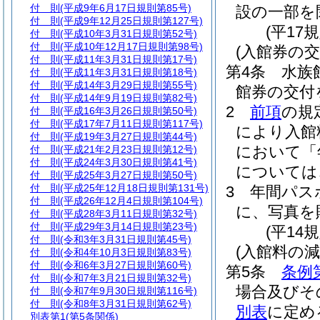
付 則
(平成9年6月17日規則第85号)
設の一部を
付 則
(平成9年12月25日規則第127号)
(平17
付 則
(平成10年3月31日規則第52号)
付 則
(平成10年12月17日規則第98号)
(入館券の交
付 則
(平成11年3月31日規則第17号)
第4条
水族
付 則
(平成11年3月31日規則第18号)
付 則
(平成14年3月29日規則第55号)
館券の交付
付 則
(平成14年9月19日規則第82号)
2
前項
の規
付 則
(平成16年3月26日規則第50号)
付 則
(平成17年7月11日規則第117号)
により入館
付 則
(平成19年3月27日規則第44号)
において「
付 則
(平成21年2月23日規則第12号)
付 則
(平成24年3月30日規則第41号)
については
付 則
(平成25年3月27日規則第50号)
付 則
(平成25年12月18日規則第131号)
3
年間パス
付 則
(平成26年12月4日規則第104号)
に、写真を
付 則
(平成28年3月11日規則第32号)
付 則
(平成29年3月14日規則第23号)
(平14
付 則
(令和3年3月31日規則第45号)
(入館料の減
付 則
(令和4年10月3日規則第83号)
付 則
(令和6年3月27日規則第60号)
第5条
条例
付 則
(令和7年3月21日規則第32号)
場合及びそ
付 則
(令和7年9月30日規則第116号)
付 則
(令和8年3月31日規則第62号)
別表
に定め
別表第1
(第5条関係)