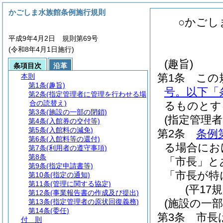
かごしま水族館条例施行規則
○かごし
平成9年4月2日 規則第69号
(令和8年4月1日施行)
(趣旨)
条項目次
沿革
第1条
この
本則
第1条
(趣旨)
号。以下「
第2条
(指定管理者に管理を行わせる場
合の読替え)
るものとす
第3条
(施設の一部の閉鎖)
(指定管理
第4条
(入館券の交付等)
第5条
(入館料の減免)
第2条
条例
第6条
(入館料等の還付)
る場合にお
第7条
(利用者の遵守事項)
第8条
「市長」と
第9条
(指定申請書等)
「市長が特
第10条
(指定の通知)
第11条
(管理に関する協定)
(平17
第12条
(事業報告書の作成及び提出)
(施設の一部
第13条
(指定管理者の原状回復義務)
第14条
(委任)
第3条
市長
付 則