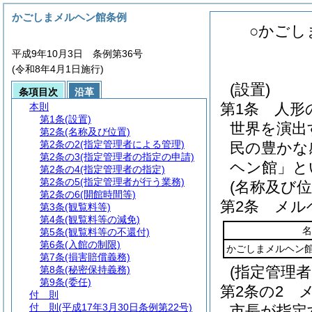
かごしまメルヘン館条例
○かごし
平成9年10月3日 条例第36号
(令和8年4月1日施行)
(設置)
条項目次
沿革
第1条
人形
本則
第1条
(設置)
世界を演出
第2条
(名称及び位置)
第2条の2
(指定管理者による管理)
民の豊かな
第2条の3
(指定管理者の指定の申請)
ヘン館」と
第2条の4
(指定管理者の指定)
第2条の5
(指定管理者が行う業務)
(名称及び位
第2条の6
(開館時間等)
第2条
メル
第3条
(観覧料等)
第4条
(観覧料等の減免)
名
第5条
(観覧料等の不還付)
第6条
(入館の制限)
かごしまメルヘン
第7条
(損害賠償義務)
(指定管理
第8条
(秘密保持義務)
第9条
(委任)
第2条の2
付 則
付 則
(平成17年3月30日条例第22号)
市長が指定