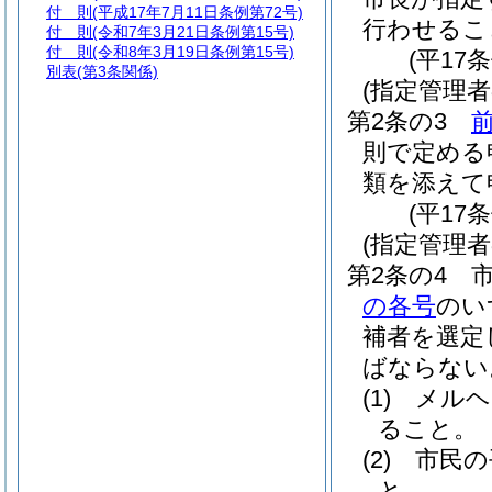
付 則
(平成17年7月11日条例第72号)
行わせるこ
付 則
(令和7年3月21日条例第15号)
付 則
(令和8年3月19日条例第15号)
(平17
別表
(第3条関係)
(指定管理
第2条の3
則で定める
類を添えて
(平17
(指定管理者
第2条の4
の各号
のい
補者を選定
ばならない
(1)
メルヘ
ること。
(2)
市民の
と。