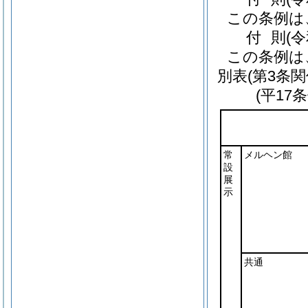
この条例は
付
則
(
この条例は
別表
(第3条関
(平17
常
メルヘン館
設
展
示
共通