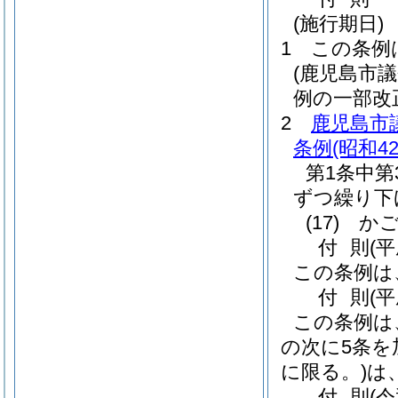
(施行期日)
1
この条例
(鹿児島市
例の一部改
2
鹿児島市
条例
(昭和4
第1条中第
ずつ繰り下
(17)
かご
付
則
(
この条例は
付
則
(
この条例は
の次に5条を
に限る。)
は
付
則
(