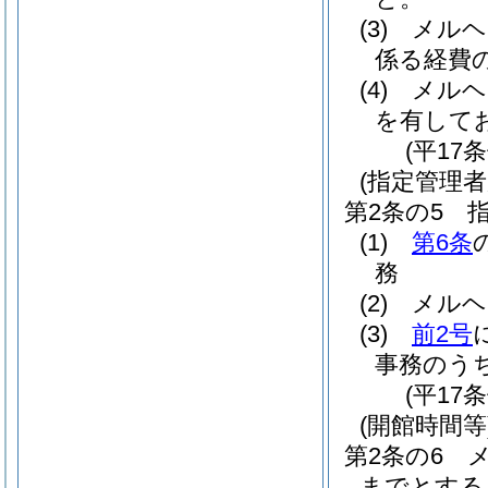
(3)
メルヘ
係る経費
(4)
メルヘ
を有して
(平17
(指定管理者
第2条の5
(1)
第6条
務
(2)
メルヘ
(3)
前2号
事務のう
(平17
(開館時間等
第2条の6
までとする