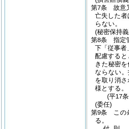
第7条
故意
亡失した者
らない。
(秘密保持義
第8条
指定
下「従事者
配慮すると
きた秘密を
ならない。
を取り消さ
様とする。
(平17
(委任)
第9条
この
る。
付
則