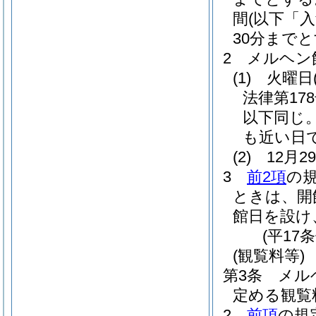
間
(以下「
30分まで
2
メルヘン
(1)
火曜日
法律第178
以下同じ。
も近い日
(2)
12月
3
前2項
の
ときは、開
館日を設け
(平17
(観覧料等)
第3条
メル
定める観覧
2
前項
の規