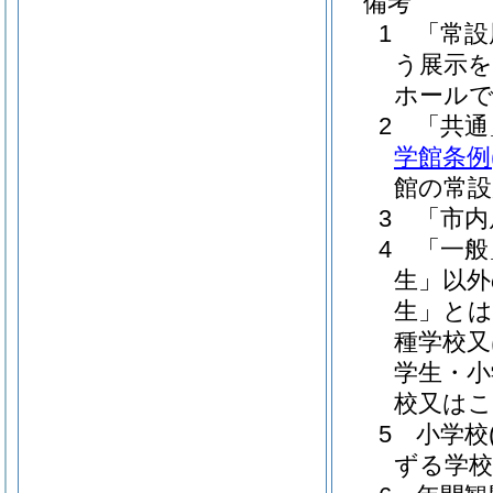
備考
1 「常
う展示を
ホール
2 「共
学館条例
館の常設
3 「市
4 「一
生」以外
生」とは
種学校
学生・小
校又は
5 小学
ずる学