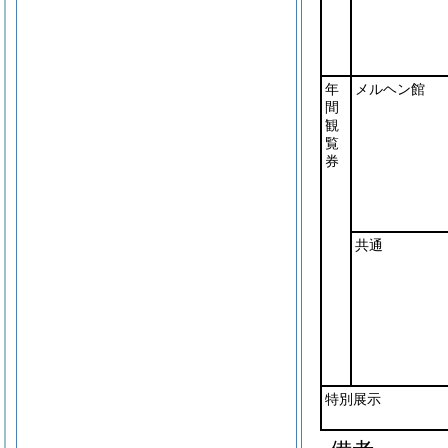
年
メルヘン館
間
観
覧
券
共通
特別展示