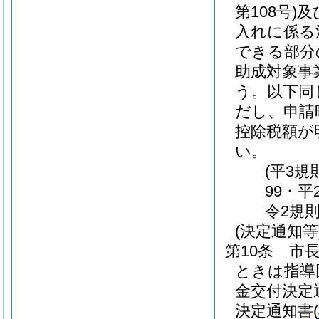
第108号)
及
入れに係る
できる部分
助成対象事
う。以下同
だし、申請
控除税額が
い。
(平3規
99・平
令2規則
(決定通知等
第10条
市
ときは指導
金交付決定
決定通知書
(