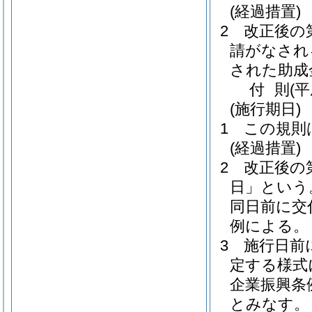
(経過措置)
2
改正後の
請がなされ
された助成
付
則
(
(施行期日)
1
この規則
(経過措置)
2
改正後の
日」という
同日前に交
例による。
3
施行日前
定する様式
企業振興条
とみなす。