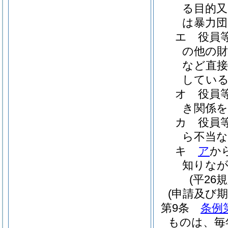
る目的又
は暴力団
エ
役員
の他の財
など直接
してい
オ
役員
き関係
カ
役員
ら不当
キ
ア
か
知りな
(平26
(申請及び期
第9条
条例
ものは、毎