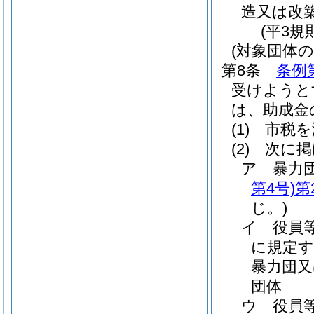
造又は改築
(平3規
(対象団体の
第8条
条例
受けようと
は、助成金
(1)
市税を
(2)
次に掲
ア
暴力
第4号)
第
じ。)
イ
役員
に規定す
暴力団又
団体
ウ
役員