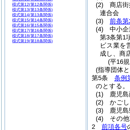
(2)
商店街
様式第12
(第12条関係)
様式第13
(第13条関係)
連合会
様式第14
(第13条関係)
(3)
前条第
様式第15
(第14条関係)
様式第16
(第15条関係)
(4)
中小企
様式第17
(第16条関係)
様式第18
(第17条関係)
第3条第
様式第19
(第18条関係)
ビス業を
成し、商
(平16
(指導団体と
第5条
条例
のとする。
(1)
鹿児島
(2)
かごし
(3)
鹿児島
(4)
その他
2
前項各号