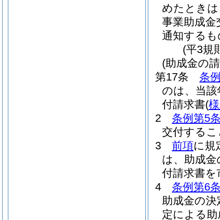
めたときは
事業助成金
通知するも
(平3規
(助成金の請
第17条
条例
のは、当該
付請求書
(
様
2
条例第5
交付するこ
3
前項
に規
は、助成金
付請求書を
4
条例第6
助成金の決
定による助