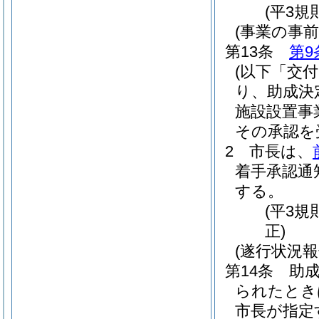
(平3規
(事業の事前
第13条
第9
(以下「交
り、助成決
施設設置事
その承認を
2
市長は、
着手承認通
する。
(平3規
正)
(遂行状況報
第14条
助
られたとき
市長が指定