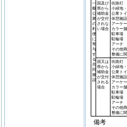
一
国及び
街路灯
般
県から
小緑地
公
補助金
公衆ト
衆
が交付
休憩施
の
されな
アーケ
利
い場合
カラー
便
駐車場
に
駐輪場
寄
アーチ
与
その他
す
整備に
る
国又は
街路灯
共
県から
小緑地
同
補助金
公衆ト
施
が交付
休憩施
設
される
アーケ
場合
カラー
駐車場
駐輪場
アーチ
その他
整備に
備考