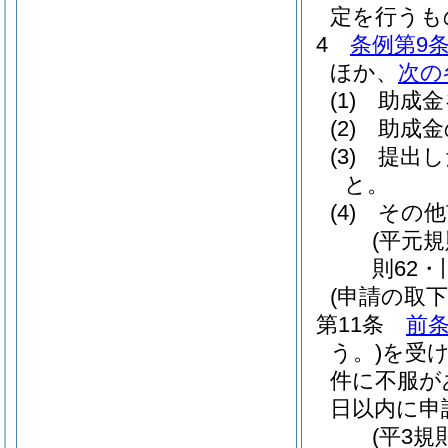
定を行うも
4
条例第9条
ほか、
次の
(1)
助成金
(2)
助成金
(3)
提出し
と。
(4)
その他
(平元規
則62
(申請の取下
第11条
前条
う。)
を受
件に不服が
日以内に申
(平3規