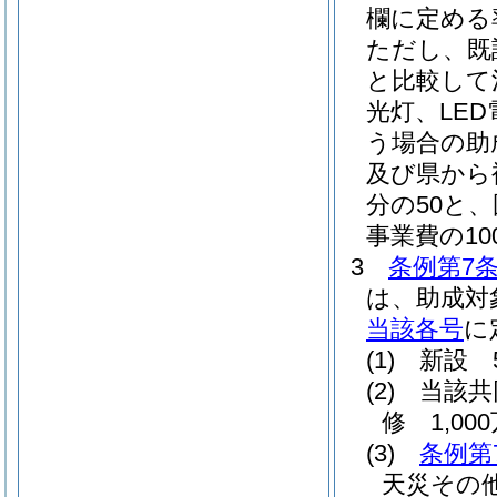
欄に定める
ただし、既
と比較して
光灯、LED
う場合の助
及び県から
分の50と
事業費の10
3
条例第7
は、助成対
当該各号
に
(1)
新設 
(2)
当該共
修 1,00
(3)
条例第
天災その