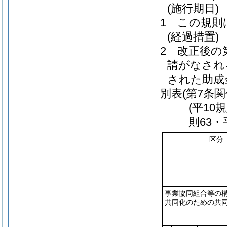
(施行期日)
1
この規則
(経過措置)
2
改正後の
請がなされ
された助成
別表
(第7条関
(平10
則63・
区分
事業協同組合等の
共同化のための共