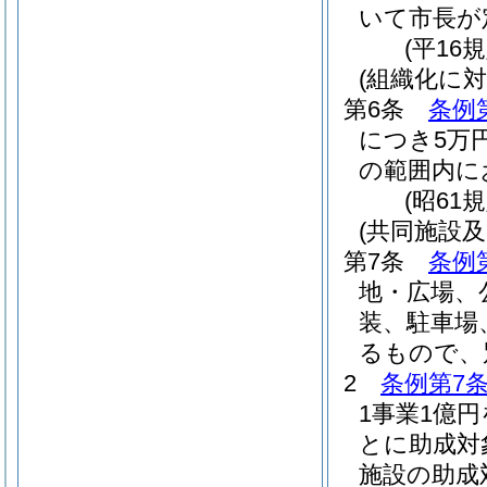
いて市長が
(平16
(組織化に
第6条
条例
につき5万
の範囲内に
(昭61
(共同施設及
第7条
条例
地・広場、
装、駐車場
るもので、
2
条例第7
1事業1億
とに助成対
施設の助成