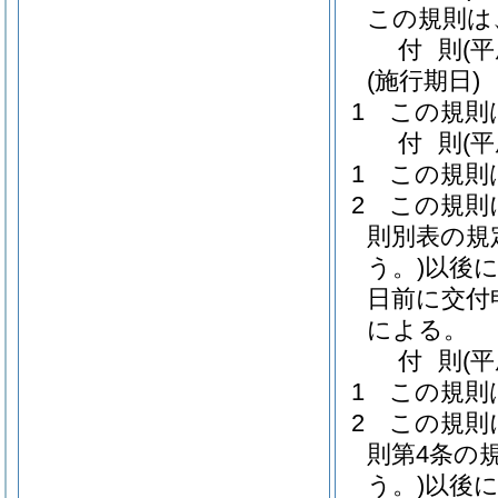
この規則は
付
則
(
(施行期日)
1
この規則
付
則
(
1
この規則
2
この規則
則別表の規
う。)
以後
日前に交付
による。
付
則
(
1
この規則
2
この規則
則第4条の
う。)
以後