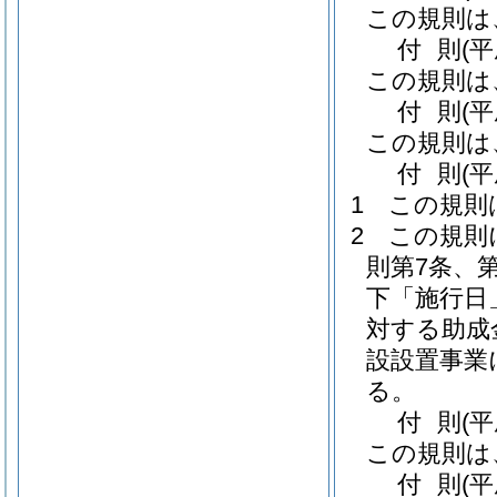
この規則は
付
則
(
この規則は
付
則
(
この規則は
付
則
(
1
この規則
2
この規則
則第7条、
下「施行日
対する助成
設設置事業
る。
付
則
(平
この規則は
付
則
(