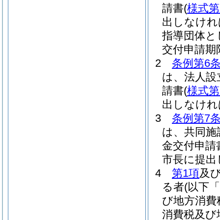
請書
(
様式第
出しなけれ
指導団体と
交付申請期
2
条例第6
は、法人設
請書
(
様式第
出しなけれ
3
条例第7
は、共同施
金交付申請
市長に提出
4
第1項
及
る者
(以下
び地方消費
消費税及び