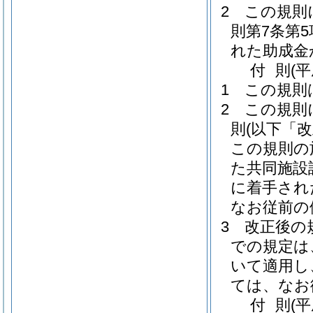
2
この規則
則第7条第
れた助成金
付
則
(
1
この規則
2
この規則
則
(以下「
この規則の
た共同施設
に着手され
なお従前の
3
改正後の規
での規定は
いて適用し
ては、なお
付
則
(