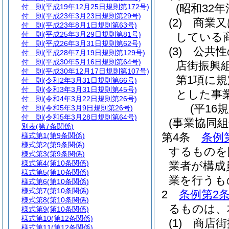
(昭和32年
付 則
(平成19年12月25日規則第172号)
付 則
(平成23年3月23日規則第29号)
(2)
商業又
付 則
(平成23年8月1日規則第63号)
付 則
(平成25年3月29日規則第81号)
している
付 則
(平成26年3月31日規則第62号)
(3)
公共性
付 則
(平成28年7月19日規則第129号)
付 則
(平成30年5月16日規則第64号)
店街振興
付 則
(平成30年12月17日規則第107号)
第1項に
付 則
(令和2年3月31日規則第66号)
付 則
(令和3年3月31日規則第45号)
とした事
付 則
(令和4年3月22日規則第26号)
(平16
付 則
(令和5年3月9日規則第26号)
付 則
(令和5年3月28日規則第64号)
(事業協同組
別表
(第7条関係)
第4条
条例
様式第1
(第9条関係)
様式第2
(第9条関係)
するものを
様式第3
(第9条関係)
様式第4
(第10条関係)
業者が構成
様式第5
(第10条関係)
業を行うも
様式第6
(第10条関係)
様式第7
(第10条関係)
2
条例第2条
様式第8
(第10条関係)
るものは、
様式第9
(第10条関係)
様式第10
(第12条関係)
(1)
商店街
様式第11
(第12条関係)