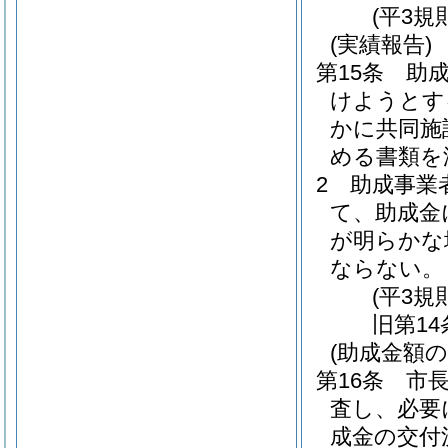
(平3規
(実績報告)
第15条
助
けようとす
かに共同施
める書類を
2
助成事業
て、助成金
が明らかな
ならない。
(平3規
旧第14
(助成金額の
第16条
市
査し、必要
成金の交付