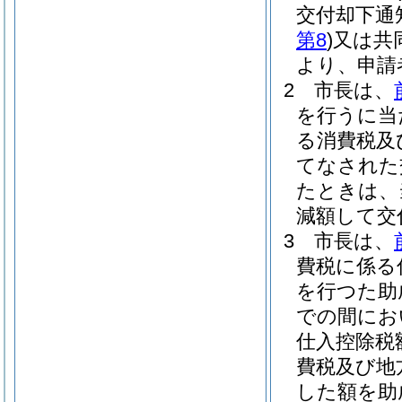
交付却下通
第8
)
又は共
より、申請
2
市長は、
を行うに当
る消費税及
てなされた
たときは、
減額して交
3
市長は、
費税に係る
を行つた助
での間にお
仕入控除税
費税及び地
した額を助