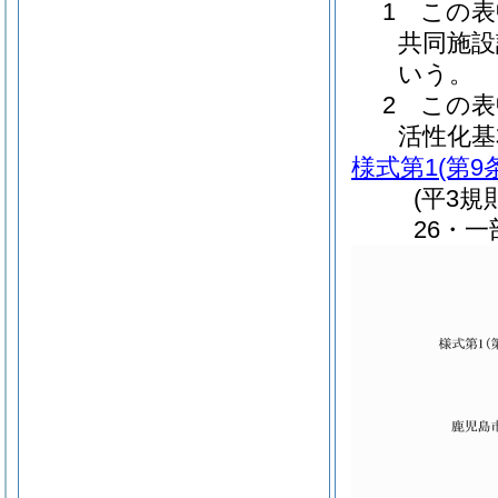
1 この
共同施設
いう。
2 この
活性化基
様式第1
(第9
(平3規
26・一