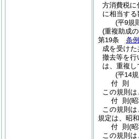
方消費税に
に相当する
(平9規
(重複助成の
第19条
条例
成を受けた
撤去等を行
は、重複し
(平14
付
則
この規則は
付
則
(
この規則は
規定は、昭和
付
則
(
この規則は