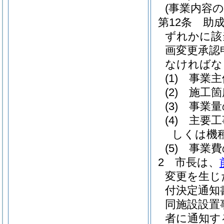
(事業内容の
第12条
助
ずれかに該
画変更承認
なければな
(1)
事業主
(2)
施工箇
(3)
事業量
(4)
主要工
しくは機
(5)
事業費
2
市長は、
変更を生じ
付決定通知
同施設設置
者に通知す