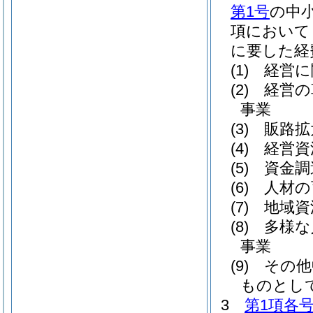
第1号
の中
項において
に要した経
(1)
経営に
(2)
経営の
事業
(3)
販路拡
(4)
経営資
(5)
資金調
(6)
人材の
(7)
地域資
(8)
多様な
事業
(9)
その他
ものとし
3
第1項各