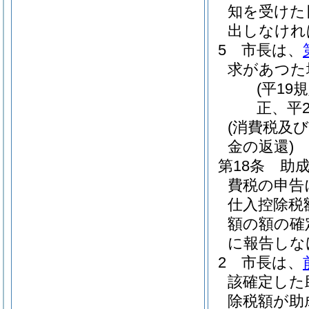
知を受けた
出しなけれ
5
市長は、
求があつた
(平19
正、平2
(消費税及
金の返還)
第18条
助
費税の申告
仕入控除税
額の額の確
に報告しな
2
市長は、
該確定した
除税額が助