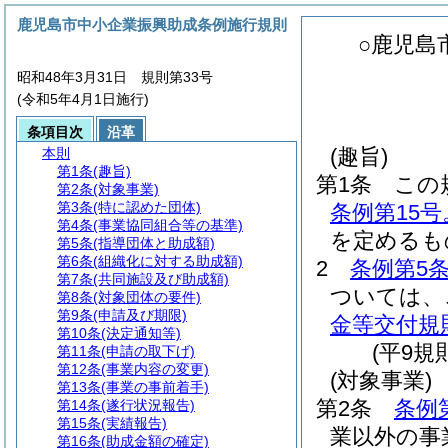
鹿児島市中小企業振興助成条例施行規則
○鹿児島
昭和48年3月31日 規則第33号
(令和5年4月1日施行)
条項目次
沿革
(趣旨)
本則
第1条
(趣旨)
第1条
この
第2条
(対象事業)
第3条
(特に認めた団体)
条例第15
第4条
(事業協同組合等の基準)
を定めるも
第5条
(指導団体と助成額)
第6条
(組織化に対する助成額)
2
条例第5
第7条
(共同施設及び助成額)
ついては、
第8条
(対象団体の要件)
第9条
(申請及び期限)
金等交付規
第10条
(決定通知等)
(平9規
第11条
(申請の取下げ)
第12条
(事業内容の変更)
(対象事業)
第13条
(事業の事前着手)
第2条
条例
第14条
(遂行状況報告)
第15条
(実績報告)
業以外の事
第16条
(助成金額の確定)