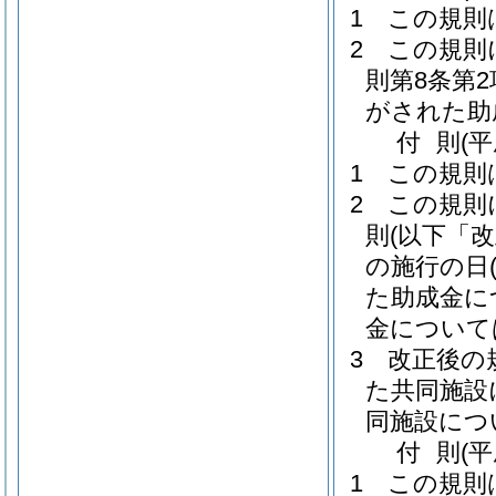
1
この規則
2
この規則
則第8条第
がされた助
付
則
(
1
この規則
2
この規則
則
(以下「
の施行の日
た助成金に
金について
3
改正後の
た共同施設
同施設につ
付
則
(
1
この規則