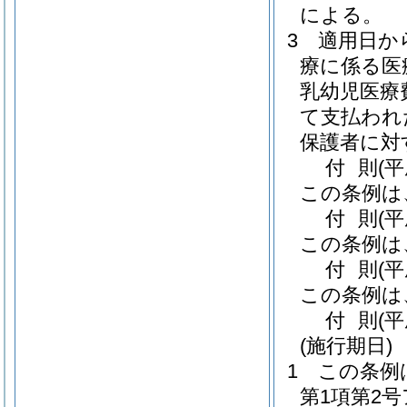
による。
3
適用日か
療に係る医
乳幼児医療
て支払われ
保護者に対
付
則
(
この条例は
付
則
(平
この条例は
付
則
(平
この条例は
付
則
(平
(施行期日)
1
この条例
第1項第2