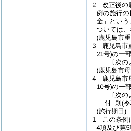
2
改正後の
例の施行の
金」という
ついては、
(鹿児島市
3
鹿児島市
21号)
の一
〔次の
(鹿児島市
4
鹿児島市
10号)
の一
〔次の
付
則
(
(施行期日)
1
この条例
4項及び第