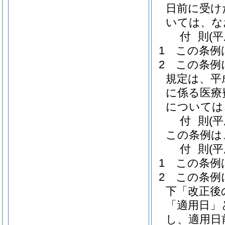
日前に受け
いては、な
付
則
(
1
この条例
2
この条例
規定は、平成
に係る医療
については
付
則
(
この条例は
付
則
(
1
この条例
2
この条例
下「改正後
「適用日」
し、適用日