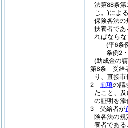
法第88条
じ。)
によ
保険各法の
扶養者であ
ればならな
(平6条
条例2
(助成金の請
第8条
受給
り、直接市
2
前項
の請
たこと、及
の証明を添
3
受給者が
険各法の規
養者である