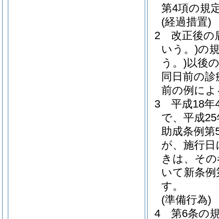
第4項の規
(経過措置)
2
改正後の
いう。)
の
う。)
以後
同日前の診
前の例によ
3
平成18年
で、平成2
助成条例第
が、施行日
きは、その
いて新条例
す。
(準備行為)
4
第6条の