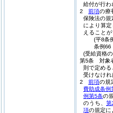
給付が行わ
2
前項
の療
保険法の規
により算定
えることが
(平8条
条例66
(受給資格の
第5条
対象
則で定める
受けなけれ
2
前項
の規
費助成条例
例第5条
の
のうち、
第
項
の規定に