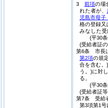
3
前項
の場
れた者が、
児島市母子
格の登録又
みなした受
(平30
(受給者証の
第6条
市長
第2項
の規
合を含む。
う。)
に対
る。
(平30
(受給者証等
第7条
受給
第3項第1