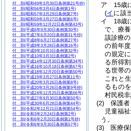
付 則
(昭和49年3月30日条例第21号抄)
ア
15
付 則
(昭和56年3月4日条例第1号)
(
イ
に該
付 則
(昭和57年3月29日条例第7号)
付 則
(昭和59年3月27日条例第6号)
イ
18
付 則
(昭和59年12月22日条例第43号)
で、療養
付 則
(平成6年9月30日条例第30号)
付 則
(平成7年6月20日条例第31号抄)
該診療の
付 則
(平成8年6月27日条例第27号)
の前年度
付 則
(平成9年3月28日条例第16号)
付 則
(平成9年10月3日条例第32号)
の規定に
付 則
(平成10年3月3日条例第2号)
る所得割
付 則
(平成14年12月30日条例第34号)
付 則
(平成16年10月18日条例第67号)
る世帯の
付 則
(平成18年12月20日条例第50号)
付 則
(平成19年3月27日条例第11号)
これと生
付 則
(平成20年3月26日条例第8号)
るものを
付 則
(平成20年3月26日条例第9号抄)
付 則
(平成24年12月25日条例第66号)
村民税非
付 則
(平成27年9月30日条例第50号)
(2)
保護者
付 則
(平成30年6月28日条例第44号)
付 則
(令和2年12月21日条例第54号)
児童福祉
付 則
(令和3年2月24日条例第2号)
う。
付 則
(令和6年2月20日条例第1号抄)
付 則
(令和6年9月30日条例第57号)
(3)
医療保