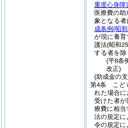
重度心身障
医療費の助
象となる者
成条例
(昭和
が現に養育
護法
(昭和2
する者を除
(平8条
改正)
(助成金の支
第4条
こど
れた場合に
受けた者が
療費に相当
法の規定に
令の規定に