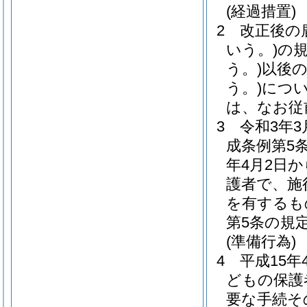
(経過措置)
2
改正後の
いう。)
の
う。)
以後
う。)
につ
は、なお従
3
令和3年
成条例第5
年4月2日
護者で、施
を有するも
第5条の規
(準備行為)
4
平成15
どもの保護
要な手続そ