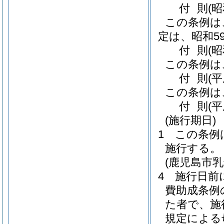
付
則
(
この条例は
定は、昭和5
付
則
(昭
この条例は
付
則
(
この条例は
付
則
(
(施行期日)
1
この条例
施行する。
(鹿児島市
4
施行日前
費助成条例
た者で、施
規定による