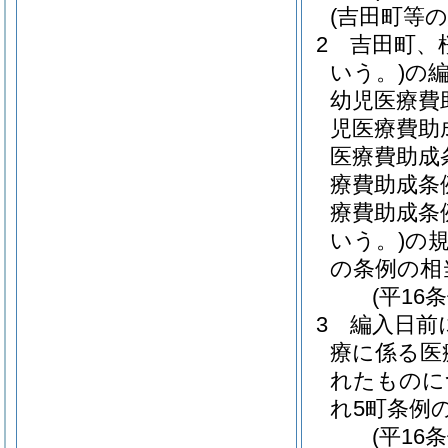
(吉田町等
2
吉田町、
いう。)
の
幼児医療費
児医療費助
医療費助成
療費助成条
療費助成条
いう。)
の
の条例の相
(平16
3
編入日前
療に係る医
れたものに
れ5町条例
(平16