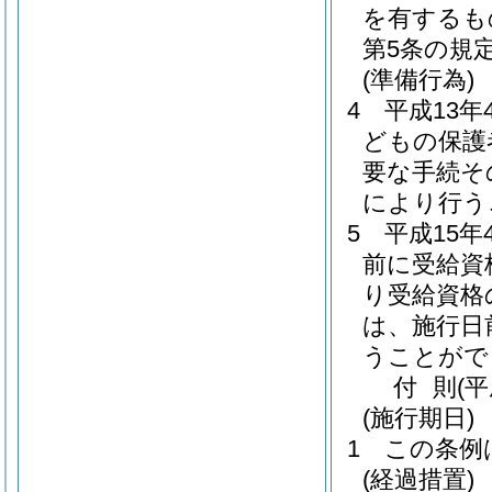
を有するも
第5条の規
(準備行為)
4
平成13
どもの保護
要な手続そ
により行う
5
平成15
前に受給資
り受給資格
は、施行日
うことがで
付
則
(
(施行期日)
1
この条例
(経過措置)