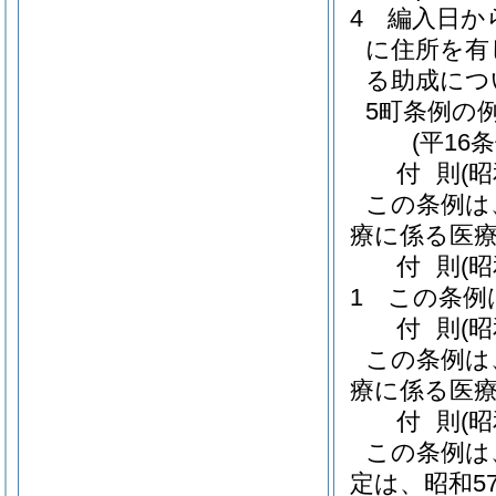
4
編入日か
に住所を有
る助成につ
5町条例の
(平16
付
則
(昭
この条例は
療に係る医
付
則
(
1
この条例
付
則
(
この条例は
療に係る医
付
則
(
この条例は
定は、昭和5