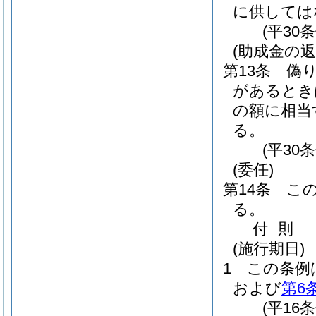
に供しては
(平30
(助成金の返
第13条
偽
があるとき
の額に相当
る。
(平30
(委任)
第14条
こ
る。
付
則
(施行期日)
1
この条例
および
第6
(平16