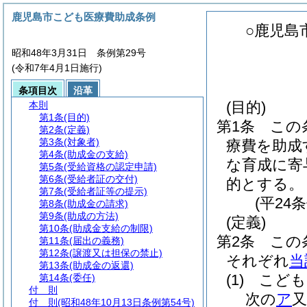
鹿児島市こども医療費助成条例
○鹿児島
昭和48年3月31日 条例第29号
(令和7年4月1日施行)
条項目次
沿革
(目的)
本則
第1条
(目的)
第1条
この
第2条
(定義)
第3条
(対象者)
療費を助成
第4条
(助成金の支給)
な育成に寄
第5条
(受給資格の認定申請)
第6条
(受給者証の交付)
的とする。
第7条
(受給者証等の提示)
(平24
第8条
(助成金の請求)
第9条
(助成の方法)
(定義)
第10条
(助成金支給の制限)
第2条
この
第11条
(届出の義務)
第12条
(譲渡又は担保の禁止)
それぞれ
当
第13条
(助成金の返還)
(1)
こども
第14条
(委任)
付 則
次の
ア
付 則
(昭和48年10月13日条例第54号)