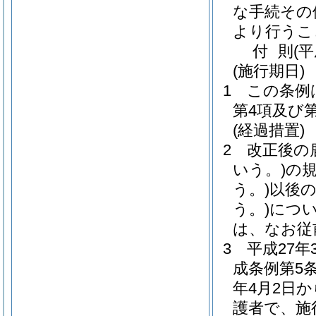
な手続その
より行うこ
付
則
(
(施行期日)
1
この条例
第4項及び
(経過措置)
2
改正後の
いう。)
の
う。)
以後
う。)
につ
は、なお従
3
平成27
成条例第5
年4月2日
護者で、施