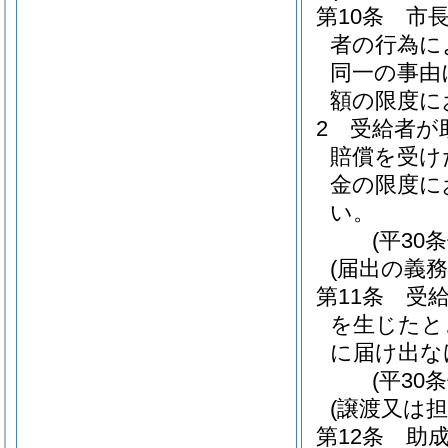
第10条
市
者の行為に
同一の事由
額の限度に
2
受給者が
賠償を受け
金の限度に
い。
(平30
(届出の義務
第11条
受
を生じたと
に届け出な
(平30
(譲渡又は担
第12条
助