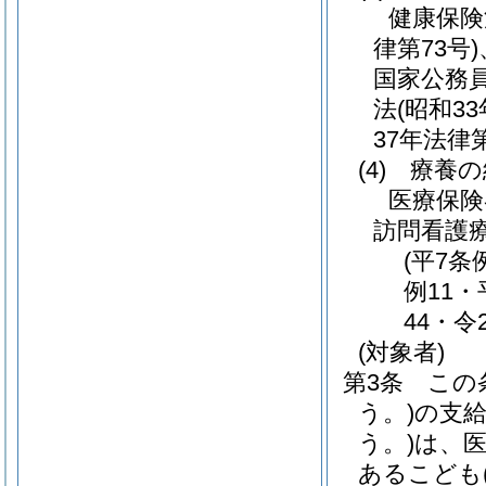
健康保険
律第73号)
国家公務
法
(昭和33
37年法律第
(4)
療養の
医療保険
訪問看護
(平7条
例11・
44・令
(対象者)
第3条
この
う。)
の支
う。)
は、
あるこども