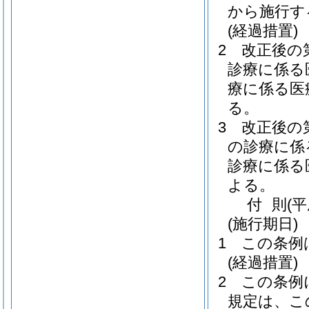
から施行す
(経過措置)
2
改正後の
診療に係る
療に係る医
る。
3
改正後の
の診療に係
診療に係る
よる。
付
則
(
(施行期日)
1
この条例
(経過措置)
2
この条例
規定は、こ