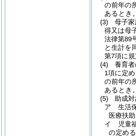
の前年の
あるとき
(3)
母子家
得又は母
法律第89号
と生計を
第7項に
(4)
養育者
1項に定
の前年の
あるとき
(5)
助成対
ア
生活
医療扶助
イ
児童
の定め