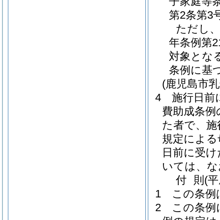
子家庭等
第2条第
ただし、
年条例第2
対象とな
条例に基
(鹿児島市
4
施行日前
費助成条例
た者で、施
規定による
日前に受け
いては、な
付
則
(
1
この条例
2
この条例