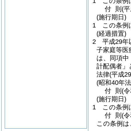
1
この条例
付
則
(
(施行期日)
1
この条例
(経過措置)
2
平成29
子家庭等医
は、同項中
計配偶者」
法律
(平成2
(昭和40年法
付
則
(
(施行期日)
1
この条例
付
則
(
この条例は