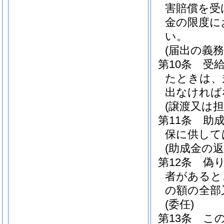
害賠償を受
金の限度に
い。
(届出の義務
第10条
受
たときは、
出なければ
(譲渡又は担
第11条
助
保に供して
(助成金の返
第12条
偽
者があると
の額の全部
(委任)
第13条
こ