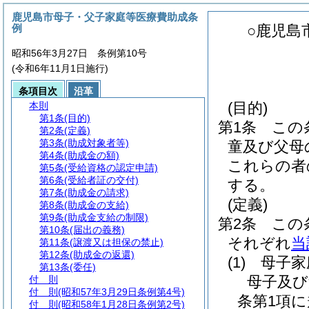
鹿児島市母子・父子家庭等医療費助成条
例
○鹿児島
昭和56年3月27日 条例第10号
(令和6年11月1日施行)
条項目次
沿革
(目的)
本則
第1条
(目的)
第1条
この
第2条
(定義)
第3条
(助成対象者等)
童及び父母
第4条
(助成金の額)
これらの者
第5条
(受給資格の認定申請)
第6条
(受給者証の交付)
する。
第7条
(助成金の請求)
(定義)
第8条
(助成金の支給)
第9条
(助成金支給の制限)
第2条
この
第10条
(届出の義務)
それぞれ
当
第11条
(譲渡又は担保の禁止)
第12条
(助成金の返還)
(1)
母子家
第13条
(委任)
母子及び
付 則
付 則
(昭和57年3月29日条例第4号)
条第1項
付 則
(昭和58年1月28日条例第2号)