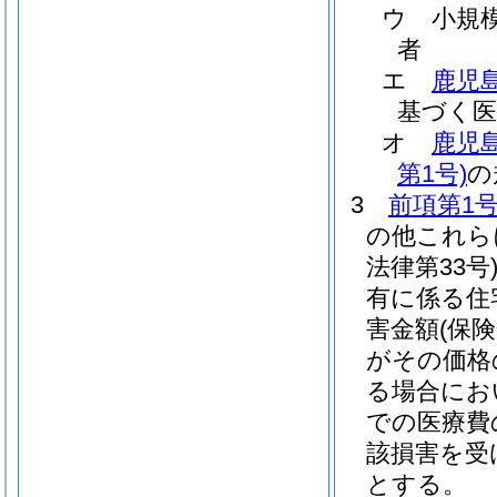
ウ
小規
者
エ
鹿児
基づく医
オ
鹿児
第1号)
の
3
前項第1
の他これら
法律第33号
有に係る住
害金額
(保
がその価格
る場合にお
での医療費
該損害を受
とする。