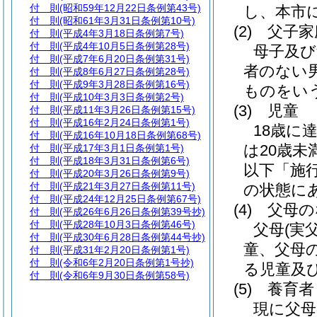
付 則
(昭和59年12月22日条例第43号)
し、本市
付 則
(昭和61年3月31日条例第10号)
(2)
父子家
付 則
(平成4年3月18日条例第7号)
付 則
(平成4年10月5日条例第28号)
母子及び
付 則
(平成7年6月20日条例第31号)
者のない
付 則
(平成8年6月27日条例第28号)
付 則
(平成9年3月28日条例第16号)
ものをい
付 則
(平成10年3月3日条例第2号)
(3)
児童
付 則
(平成11年3月26日条例第15号)
付 則
(平成16年2月24日条例第1号)
18歳に
付 則
(平成16年10月18日条例第68号)
は20歳
付 則
(平成17年3月1日条例第1号)
付 則
(平成18年3月31日条例第6号)
以下「施
付 則
(平成20年3月26日条例第9号)
付 則
(平成21年3月27日条例第11号)
の状態に
付 則
(平成24年12月25日条例第67号)
(4)
父母の
付 則
(平成26年6月26日条例第39号抄)
付 則
(平成28年10月3日条例第46号)
父母
(実
付 則
(平成30年6月28日条例第44号抄)
童、父母
付 則
(平成31年2月20日条例第1号)
付 則
(令和6年2月20日条例第1号抄)
る児童及
付 則
(令和6年9月30日条例第58号)
(5)
養育者
現に父母