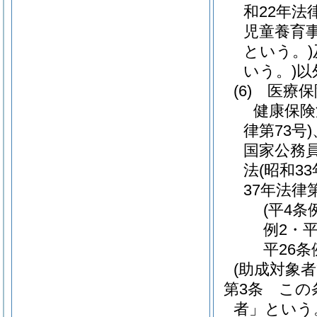
和22年法律
児童養育
という。)
いう。)
以
(6)
医療保
健康保険
律第73号)
国家公務
法
(昭和33
37年法律第
(平4条
例2・平
平26条
(助成対象者
第3条
この
者」という