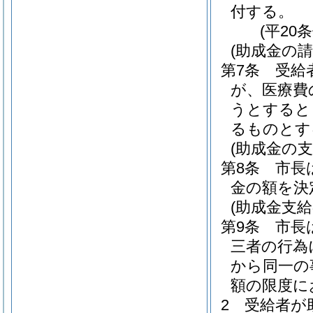
付する。
(平20
(助成金の請
第7条
受給
が、医療費
うとすると
るものとす
(助成金の支
第8条
市長
金の額を決
(助成金支給
第9条
市長
三者の行為
から同一の
額の限度に
2
受給者が