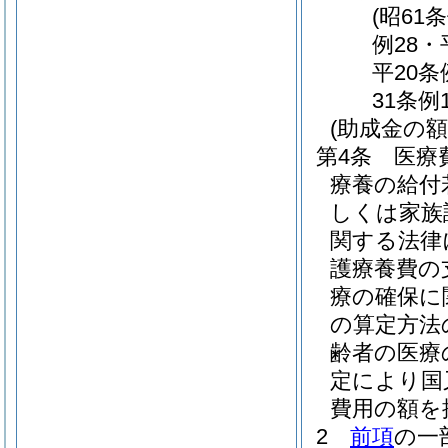
(昭61
例28・
平20条
31条例
(助成金の額
第4条
医療
療養の給付
しくは家族
関する法律
護療養費の
療の確保に
の算定方法
齢者の医療
定により国
費用の額を
2
前項
の一