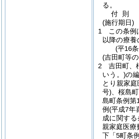
る。
付
則
(施行期日)
1
この条例は
以降の療養
(平16
(吉田町等
2
吉田町、
いう。)
の
とり親家庭
号)
、桜島
島町条例第1
例
(平成7年
成に関する
親家庭医療
下「5町条