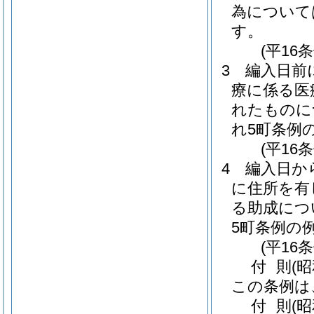
為について
す。
(平16
3
編入日前
療に係る医
れたものに
れ5町条例
(平16
4
編入日か
に住所を有
る助成につ
5町条例の
(平16
付
則
(
この条例は
付
則
(