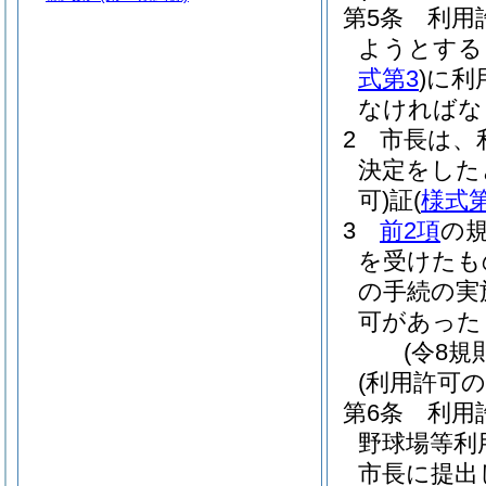
第5条
利用
ようとする
式第3
)
に利
なければな
2
市長は、
決定をした
可)
証
(
様式第
3
前2項
の
を受けたも
の手続の実
可があった
(令8規
(利用許可の
第6条
利用
野球場等利
市長に提出