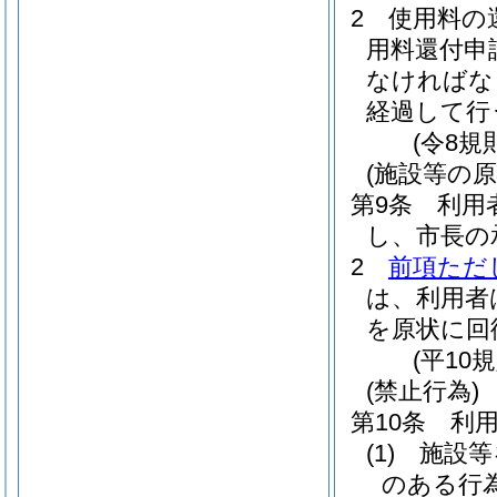
2
使用料の
用料還付申
なければな
経過して行
(令8規
(施設等の原
第9条
利用
し、市長の
2
前項ただ
は、利用者
を原状に回
(平10
(禁止行為)
第10条
利
(1)
施設等
のある行