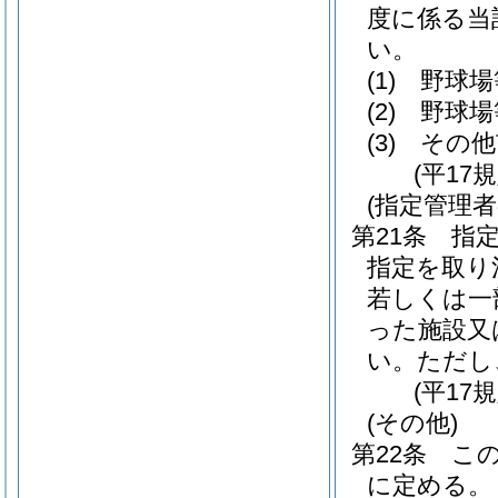
度に係る当
い。
(1)
野球場
(2)
野球場
(3)
その他
(平17
(指定管理
第21条
指
指定を取り
若しくは一
った施設又
い。
ただし
(平17
(その他)
第22条
こ
に定める。