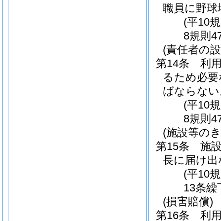
職員に野球
(平10
8規則4
(責任者の設
第14条
利
るため必要
ばならない
(平10
8規則4
(施設等の
第15条
施
長に届け出
(平10
13条繰
(損害賠償)
第16条
利