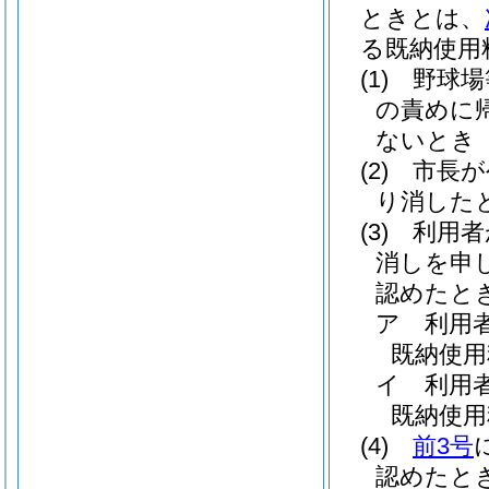
ときとは、
る既納使用
(1)
野球場
の責めに
ないとき
(2)
市長が
り消した
(3)
利用者
消しを申
認めたと
ア
利用
既納使用
イ
利用
既納使用
(4)
前3号
認めたと