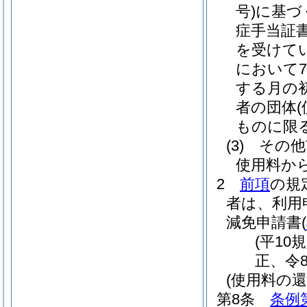
号)
に基づ
症手当証
を受けて
において
する月の
者の団体
ものに限る
(3)
その他
使用料か
2
前項
の規
者は、利用
減免申請書
(
(平10
正、令
(使用料の還
第8条
条例