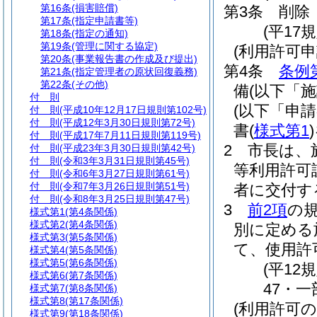
第16条
(損害賠償)
第3条
削除
第17条
(指定申請書等)
(平17規
第18条
(指定の通知)
第19条
(管理に関する協定)
(利用許可申
第20条
(事業報告書の作成及び提出)
第4条
条例
第21条
(指定管理者の原状回復義務)
第22条
(その他)
備
(以下「
付 則
(以下「申
付 則
(平成10年12月17日規則第102号)
付 則
(平成12年3月30日規則第72号)
書
(
様式第1
)
付 則
(平成17年7月11日規則第119号)
2
市長は、
付 則
(平成23年3月30日規則第42号)
付 則
(令和3年3月31日規則第45号)
等利用許可
付 則
(令和6年3月27日規則第61号)
付 則
(令和7年3月26日規則第51号)
者に交付す
付 則
(令和8年3月25日規則第47号)
3
前2項
の
様式第1
(第4条関係)
様式第2
(第4条関係)
別に定める
様式第3
(第5条関係)
て、使用許
様式第4
(第5条関係)
様式第5
(第6条関係)
(平12
様式第6
(第7条関係)
47・一
様式第7
(第8条関係)
様式第8
(第17条関係)
(利用許可の
様式第9
(第18条関係)