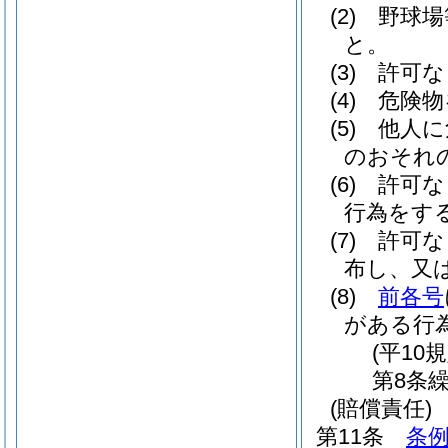
(2)
野球場
と。
(3)
許可な
(4)
危険物
(5)
他人に
のおそれ
(6)
許可な
行為をす
(7)
許可な
布し、又
(8)
前各号
がある行
(平10
第8条繰
(賠償責任)
第11条
条例