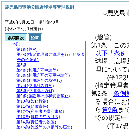
鹿児島市鴨池公園野球場等管理規則
○鹿児島
平成6年3月31日 規則第40号
(令和8年4月1日施行)
(趣旨)
条項目次
沿革
第1条
この
本則
第1条
(趣旨)
以下「条例
第2条
(指定管理者に管理を行わせる場
合の読替え)
球場、広場
第3条
理について
第4条
(利用許可申請等)
第5条
(利用許可の変更申請等)
(平12
第6条
(利用許可の取消し)
(指定管理
第7条
(使用料の減免)
第8条
(使用料の還付)
第2条
条例
第9条
(施設等の原状変更禁止)
る場合にお
第10条
(禁止行為)
第11条
(賠償責任)
ら
第9条
ま
第12条
(利用者の遵守事項)
での規定中
第13条
(職員の立入り等)
第14条
(責任者の設置)
(平17
第15条
(施設等のき損等の届出)