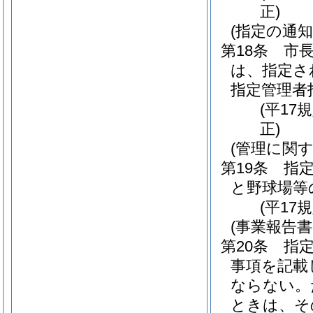
正)
(指定の通知
第18条
市
は、指定さ
指定管理者
(平17
正)
(管理に関す
第19条
指
と野球場等
(平17
(事業報告
第20条
指
事項を記載
ならない。
ときは、そ