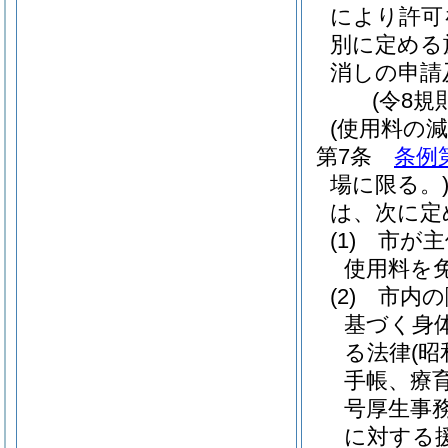
により許可
別に定める
消しの申請
(令8規
(使用料の減
第7条
条例
場に限る。
は、次に定
(1)
市が
使用料を
(2)
市内の
基づく身
る法律
(昭
手帳、療
号厚生事務
に対する