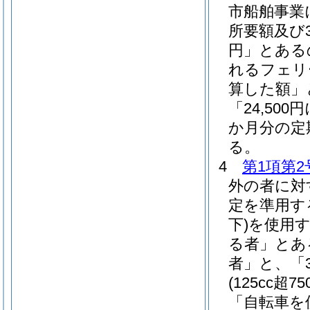
市船舶事業
所要額及び3
円」とある
れるフェリ
算した額」
「24,5
か月分の定
る。
4
第1項第2
外の者に対
定を準用す
下)
を使用
る者」とあ
者」と、「3
(125cc超75
「自転車を