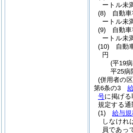
ートル未満 
(8)
自動車
ートル未満 
(9)
自動車
ートル未満 
(10)
自動車
円
(平19
平25
(併用者の
第6条の3
号
に掲げる
規定する通
(1)
給与規
しなけれ
員であっ