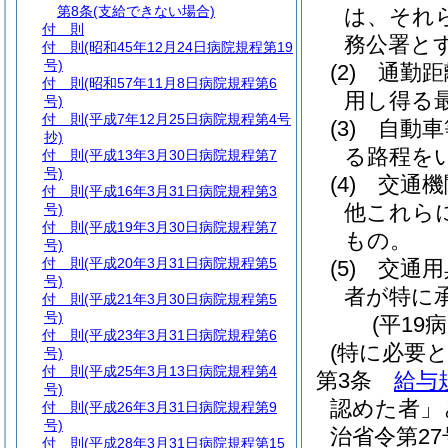
第8条
(支給できない場合)
は、それ
付 則
務公署と
付 則
(昭和45年12月24日病院規程第19
号)
(2)
通勤距
付 則
(昭和57年11月8日病院規程第6
用し得る
号)
付 則
(平成7年12月25日病院規程第4号
(3)
自動車
抄)
る路程を
付 則
(平成13年3月30日病院規程第7
号)
(4)
交通機
付 則
(平成16年3月31日病院規程第3
他これら
号)
付 則
(平成19年3月30日病院規程第7
もの。
号)
付 則
(平成20年3月31日病院規程第5
(5)
交通用
号)
者が特に
付 則
(平成21年3月30日病院規程第5
号)
(平19
付 則
(平成23年3月31日病院規程第6
(特に必要
号)
付 則
(平成25年3月13日病院規程第4
第3条
給与
号)
認めた者」
付 則
(平成26年3月31日病院規程第9
号)
治省令第27
付 則
(平成28年3月31日病院規程第15