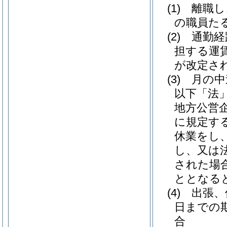
(1)
離職し
の職員た
(2)
通勤経
担する運
が改定さ
(3)
月の中
以下「法」
地方公営
に規定す
休業をし
し、又は
された場
ととなる
(4)
出張、
日までの
合