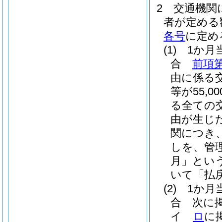
2
交通機関
者が定める
各号
に定め
(1)
1か月
合
前項第
由に係る
等が55,
る全ての交
由が生じ
関につき
しを、管
月」という
いて「払
(2)
1か月
合 次に
イ
ロ
に