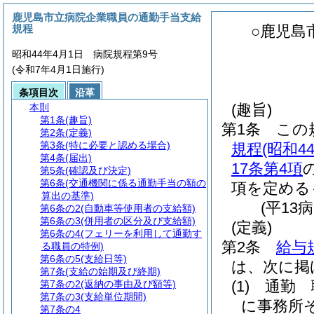
鹿児島市立病院企業職員の通勤手当支給
規程
○鹿児島
昭和44年4月1日 病院規程第9号
(令和7年4月1日施行)
条項目次
沿革
(趣旨)
本則
第1条
(趣旨)
第1条
この
第2条
(定義)
第3条
(特に必要と認める場合)
規程
(昭和
第4条
(届出)
17条第4項
第5条
(確認及び決定)
第6条
(交通機関に係る通勤手当の額の
項を定める
算出の基準)
(平13
第6条の2
(自動車等使用者の支給額)
第6条の3
(併用者の区分及び支給額)
(定義)
第6条の4
(フェリーを利用して通勤す
第2条
給与
る職員の特例)
第6条の5
(支給日等)
は、次に掲
第7条
(支給の始期及び終期)
(1)
通勤 
第7条の2
(返納の事由及び額等)
第7条の3
(支給単位期間)
に事務所
第7条の4