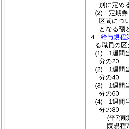
別に定め
(2)
定期券
区間につ
となる額
4
給与規程第
る職員の区
(1)
1週間
分の20
(2)
1週間
分の40
(3)
1週間
分の60
(4)
1週間
分の80
(平7病
院規程