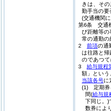
きは、その
勤手当の要
(交通機関
第6条
交通
び距離等の
常の通勤の
2
前項
の通
は往路と帰
のであつて
3
給与規程第
額」という
当該各号
に
(1)
定期券
間
(
給与規
下同じ。)
数券によ