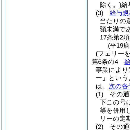
除く。)
給
(3)
給与規
当たりの
額未満で
17条第2
(平19
(フェリー
第6条の4
事業により
ー」という
は、
次の各
(1)
その通
下この号
等を併用
リーの定
(2)
その通