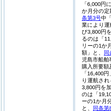
「6,00
か月分の定
条第3号
中「
業により運
び3,800
るのは「1
リーの1か
額」と、
同
児島市船舶
購入所要額
「16,40
り運航され
3,800円
のは「19
ーの1か月
と、
同条第