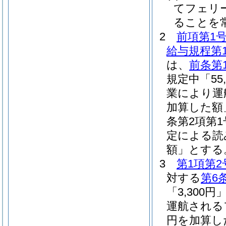
てフェリ
ることを
2
前項第1
給与規程第1
は、
前条第
規定中「55
業により運
加算した額
条第2項第
定による読
額」とする
3
第1項第2
対する
第6
「3,300
運航される
円を加算し