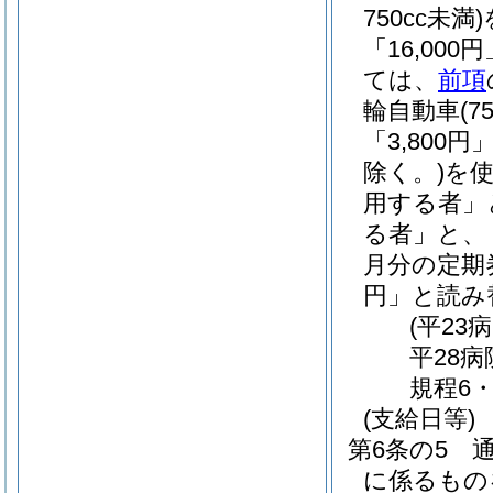
750cc未満)
「16,00
ては、
前項
輪自動車
(7
「3,800
除く。)
を
用する者」
る者」と、
月分の定期券
円」と読み
(平23
平28
規程6・
(支給日等)
第6条の5
に係るもの