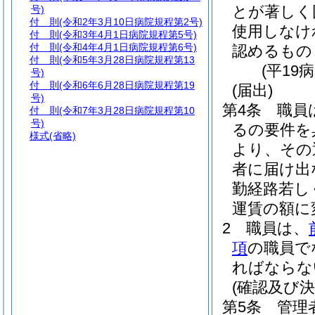
とが著しく
号)
付 則
(令和2年3月10日病院規程第2号)
使用しなけ
付 則
(令和3年4月1日病院規程第5号)
付 則
(令和4年4月1日病院規程第6号)
認めるもの
付 則
(令和5年3月28日病院規程第13
(平19
号)
付 則
(令和6年6月28日病院規程第19
(届出)
号)
第4条
職員
付 則
(令和7年3月28日病院規程第10
号)
るの要件を
様式
(省略)
より、その
者に届け出
勤経路若し
運賃の額に
2
職員は、
項
の職員で
ればならな
(確認及び決
第5条
管理