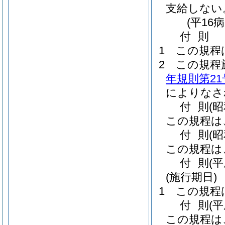
支給しない
(平16
付
則
1
この規程
2
この規程
年規則第21
によりなさ
付
則
(昭
この規程は
付
則
(
この規程は
付
則
(
(施行期日)
1
この規程
付
則
(
この規程は