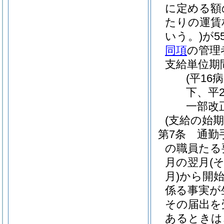
に定める額
たりの運賃
いう。)
が5
同項
の管理
支給単位期
(平16
下、平
一部改
(支給の始期
第7条
通勤
の職員たる
月の翌月
(
月)
から開
係る事実が
その届出を
あるときは