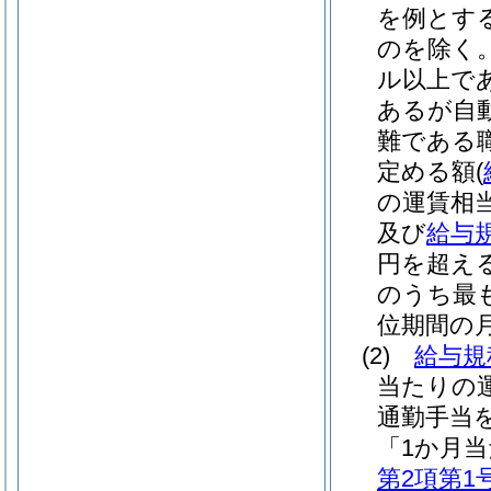
を例とす
のを除く。
ル以上で
あるが自
難である
定める額
(
の運賃相
及び
給与規
円を超え
のうち最も
位期間の
(2)
給与規
当たりの
通勤手当
「1か月
第2項第1