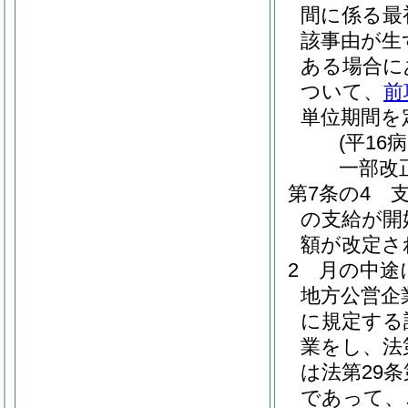
間に係る最
該事由が生
ある場合に
ついて、
前
単位期間を
(平16
一部改
第7条の4
の支給が開
額が改定さ
2
月の中途
地方公営企
に規定する
業をし、法
は法第29
であって、