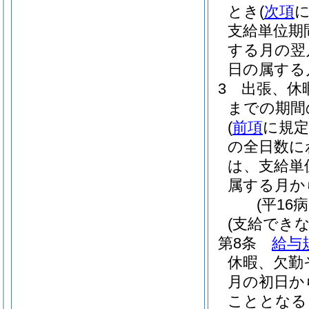
とき
(
次項
支給単位期
する月の翌
日の属する
3
出張、休
までの期間
(
前項
に規
の全日数に
は、支給単
属する月か
(平16
(支給できな
第8条
給与
休暇、欠勤
月の初日か
こととなる