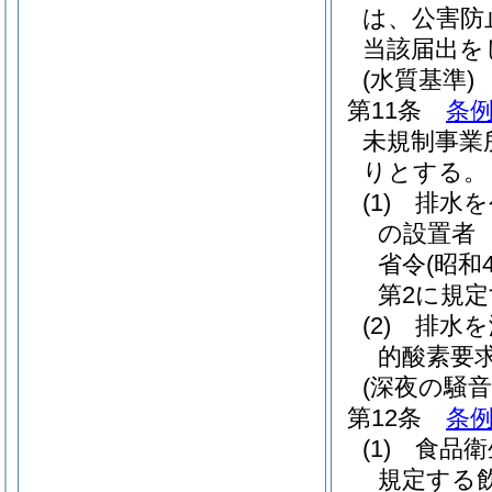
は、公害防
当該届出を
(水質基準)
第11条
条例
未規制事業
りとする。
(1)
排水を
の設置者
省令
(昭和
第2に規
(2)
排水を
的酸素要
(深夜の騒
第12条
条例
(1)
食品衛
規定する