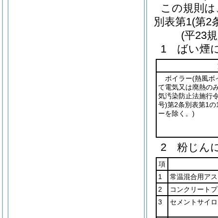
この規則は
別表第1
(第2
(平23
1 ばい煙
ボイラー
(熱風
て電気又は廃熱の
気汚染防止法施行
号)
第2条別表第1の
ーを除く。)
2 粉じん
項
1
常温混合用アス
2
コンクリートプ
3
セメントサイロ