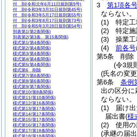
3
第1項各
付 則
(令和元年6月11日規則第9号)
付 則
(令和3年3月31日規則第45号)
ならない。
付 則
(令和3年5月17日規則第55号)
付 則
(令和3年8月17日規則第73号)
(1)
特定工
付 則
(令和5年3月28日規則第54号)
(2)
特定施
別表第1
(第2条関係)
別表第2
(第3条、第15条関係)
(3)
操業工
様式第1
(第4条関係)
(4)
前各号
様式第2
(第4条関係)
様式第3
(第4条関係)
第5条
削除
様式第4
(第4条関係)
(令3規則
様式第5
(第4条関係)
様式第6
削除
(氏名の変更
様式第7
(第6条関係)
第6条
条例
様式第8
(第6条関係)
様式第9
(第7条関係)
出の区分に
様式第10
(第8条関係)
様式第11
(第10条関係)
ならない。
様式第12
(第16条関係)
(1)
届け出
様式第13
(第17条関係)
様式第14
(第17条関係)
届出書
(
様
様式第15
(第17条関係)
(2)
使用の
様式第16
(第17条関係)
様式第17
(第18条関係)
(承継の届出
様式第18
(第18条関係)