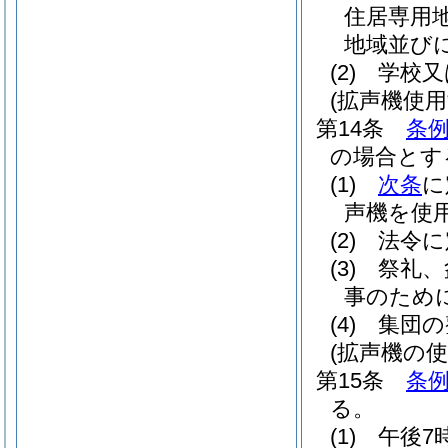
住居専用
地域並び
(2)
学校又
(拡声機使
第14条
条例
の場合とす
(1)
次条
に
声機を使
(2)
法令に
(3)
祭礼、
事のため
(4)
集団の
(拡声機の
第15条
条例
る。
(1)
午後7