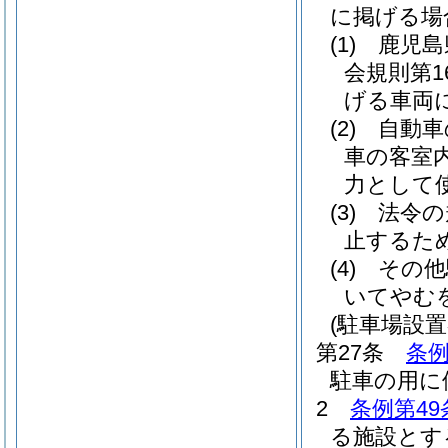
に掲げる場
(1)
鹿児島
会規則第1
げる車両
(2)
自動車
車の客室
力として
(3)
法令の
止するた
(4)
その他
いてやむ
(駐車場設
第27条
条例
駐車の用に
2
条例第49
る施設とす