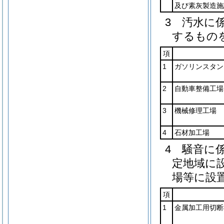
及び素灰製造施
3 汚水に
するもの
項
1
ガソリンスタン
2
自動車整備工場
3
機械修理工場
4
石材加工場
4 騒音に
定地域に
場等に設
項
1
金属加工用切断