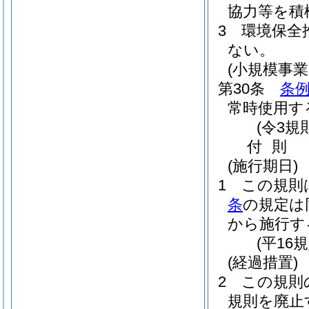
協力等を積
3
環境保全
ない。
(小規模事業
第30条
条例
常時使用す
(令3規
付
則
(施行期日)
1
この規則
条
の規定は
から施行す
(平16
(経過措置)
2
この規則
規則を廃止