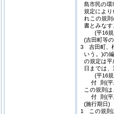
島市民の環
規定により
れこの規則
書とみなす
(平16
(吉田町等
3
吉田町、
いう。)
の
の規定は平成
日までは、
(平16
付
則
(平
この規則は
付
則
(
(施行期日)
1
この規則