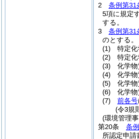
2
条例第31
5項に規定
する。
3
条例第31
のとする。
(1)
特定化
(2)
特定化
(3)
化学物
(4)
化学物
(5)
化学物
(6)
化学物
(7)
前各号
(令3規
(環境管理
第20条
条例
所認定申請