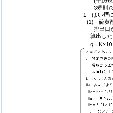
(平16
3規則7
1 ばい煙
(1) 硫
排出口
算出し
q＝K×10