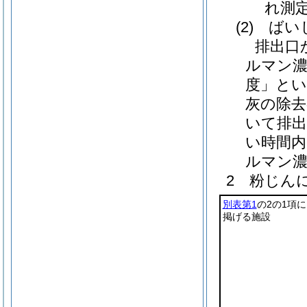
れ測
(2) ば
排出口
ルマン濃
度」とい
灰の除去
いて排出
い時間内
ルマン
2 粉じん
別表第1
の2の1項に
掲げる施設