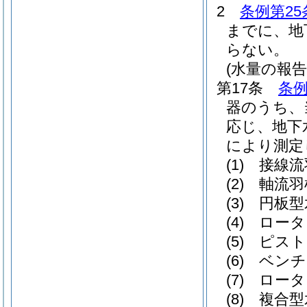
2
条例第25
までに、地
らない。
(水量の報告
第17条
条例
器のうち、
応じ、地下
により測定
(1)
接線流
(2)
軸流羽
(3)
円板型
(4)
ロータ
(5)
ピスト
(6)
ベンチ
(7)
ロータ
(8)
複合型