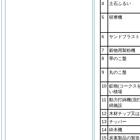
4
土石ふるい
5
研摩機
6
サンドブラスト
7
穀物用製粉機
8
帯のこ盤
9
丸のこ盤
10
鉱物
(コークス
い積場
11
動力打綿機
(混
綿施設
12
木材チップ又は
13
チッパー
14
砕木機
15
炭素製品の製造