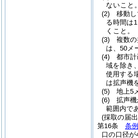
ないこと
(2)
移動し
る時間は1
くこと。
(3)
複数の
は、50
(4)
都市計
域を除き
使用する
は拡声機
(5)
地上5
(6)
拡声機
範囲内で
(採取の届出
第16条
条例
口の口径が