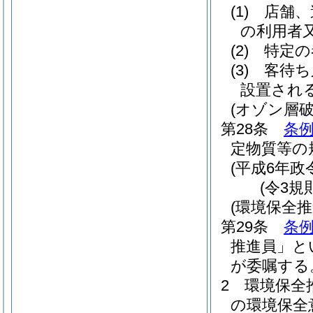
(1)
店舗、
の利用者
(2)
特定の
(3)
客待ち
設置され
(オゾン層破
第28条
条例
定物質等の
(平成6年政令
(令3規
(環境保全推
第29条
条例
推進員」と
が委嘱する
2
環境保全
の環境保全