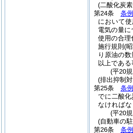
(二酸化炭
第24条
条例
において使
電気の量に
使用の合理
施行規則
(
り原油の数
以上である
(平20
(排出抑制
第25条
条例
でに二酸化
なければな
(平20
(自動車の
第26条
条例