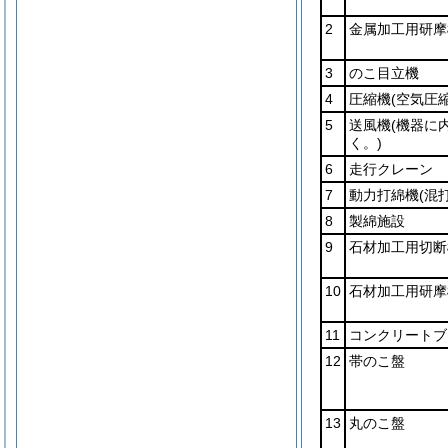
2
金属加工用研摩
3
のこ目立機
4
圧縮機
(空気圧
5
送風機
(機器に
く。)
6
走行クレーン
7
動力打綿機
(混
8
製綿施設
9
石材加工用切断
10
石材加工用研摩
11
コンクリートブ
12
帯のこ盤
13
丸のこ盤