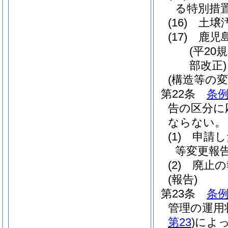
る特別措
(16)
土壌
(17)
鹿児
(平20
部改正)
(構造等の変
第22条
条例
告の区分に
ならない。
(1)
申請し
等変更報
(2)
廃止の
(報告)
第23条
条例
管理の運用
第23
)
によ