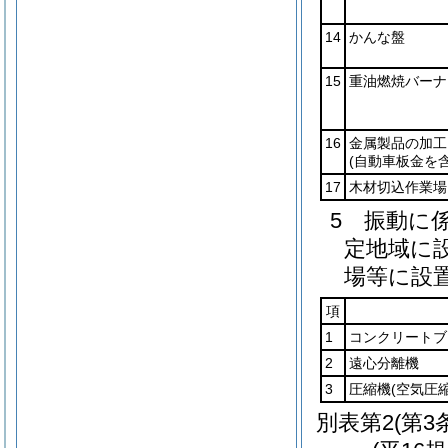
14
かんな盤
15
重油燃焼バーナ
16
金属製品の加工
(自動車板金を含
17
木材切込作業場
5 振動に
定地域に
場等に設
項
1
コンクリートブ
2
遠心分離機
3
圧縮機
(空気圧
別表第2
(第3