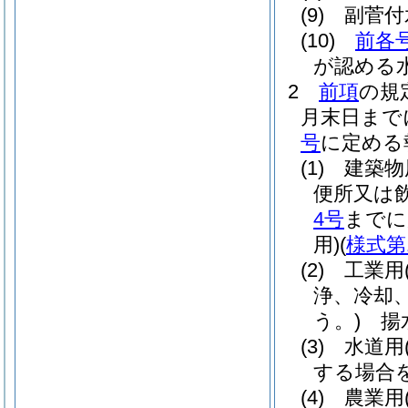
(9)
副菅付
(10)
前各
が認める
2
前項
の規
月末日まで
号
に定める
(1)
建築物
便所又は
4号
までに
用)
(
様式第
(2)
工業用
浄、冷却
う。)
揚水
(3)
水道用
する場合
(4)
農業用