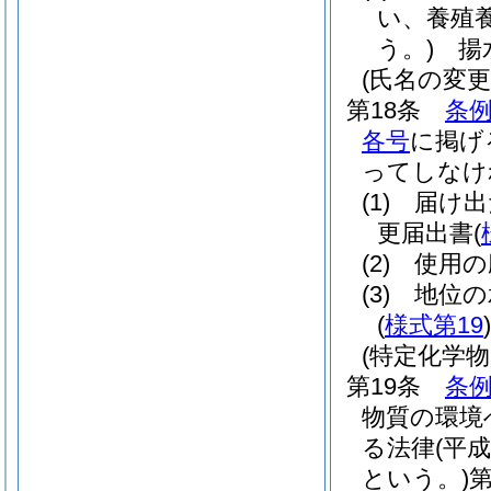
い、養殖
う。)
揚水
(氏名の変更
第18条
条例
各号
に掲げ
ってしなけ
(1)
届け出
更届出書
(
(2)
使用の
(3)
地位の
(
様式第19
)
(特定化学
第19条
条例
物質の環境
る法律
(平
という。)