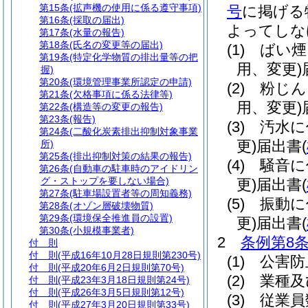
第15条
(拡声機の使用に係る遵守事項)
号
に掲げる
第16条
(採取の届出)
よってしな
第17条
(水量の報告)
第18条
(氏名の変更等の届出)
(1)
ばい煙
第19条
(特定化学物質の排出量等の把
用、変更)
握)
第20条
(環境管理事業所認定の申請)
(2)
粉じん
第21条
(欠格事項に係る法律等)
用、変更)
第22条
(構造等の変更の報告)
第23条
(報告)
(3)
汚水に
第24条
(二酸化炭素排出抑制対象事業
更)
届出書
(
所)
第25条
(排出抑制対策の結果の報告)
(4)
騒音に
第26条
(自動車の駐車時のアイドリン
グ・ストップを要しない場合)
更)
届出書
(
第27条
(駐車場設置者等の周知義務)
(5)
振動に
第28条
(オゾン層破壊物質)
第29条
(環境保全推進員の設置)
更)
届出書
(
第30条
(小規模事業者)
2
条例第8条
付 則
付 則
(平成16年10月28日規則第230号)
(1)
公害防
付 則
(平成20年6月2日規則第70号)
(2)
業種及
付 則
(平成23年3月18日規則第24号)
付 則
(平成26年3月5日規則第12号)
(3)
従業員
付 則
(平成27年3月20日規則第33号)