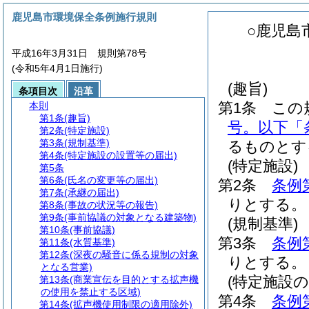
鹿児島市環境保全条例施行規則
○鹿児島
平成16年3月31日 規則第78号
(令和5年4月1日施行)
(趣旨)
条項目次
沿革
第1条
この
本則
第1条
(趣旨)
号。以下「
第2条
(特定施設)
第3条
(規制基準)
るものとす
第4条
(特定施設の設置等の届出)
(特定施設)
第5条
第6条
(氏名の変更等の届出)
第2条
条例
第7条
(承継の届出)
りとする。
第8条
(事故の状況等の報告)
第9条
(事前協議の対象となる建築物)
(規制基準)
第10条
(事前協議)
第3条
条例
第11条
(水質基準)
第12条
(深夜の騒音に係る規制の対象
りとする。
となる営業)
(特定施設
第13条
(商業宣伝を目的とする拡声機
の使用を禁止する区域)
第4条
条例
第14条
(拡声機使用制限の適用除外)