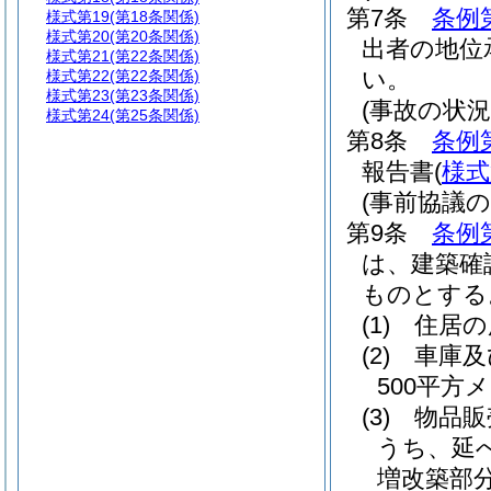
第7条
条例
様式第19
(第18条関係)
様式第20
(第20条関係)
出者の地位
様式第21
(第22条関係)
い。
様式第22
(第22条関係)
様式第23
(第23条関係)
(事故の状況
様式第24
(第25条関係)
第8条
条例
報告書
(
様式
(事前協議
第9条
条例
は、建築確
ものとする
(1)
住居の
(2)
車庫及
500平方
(3)
物品販
うち、延
増改築部分