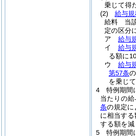
乗じて得
(2)
給与規
給料 当
定の区分
ア
給与規
イ
給与規
る額に1
ウ
給与規
第57条
を乗じ
4
特例期間
当たりの給
条
の規定に
に相当する
する額を減
5
特例期間