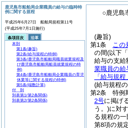
鹿児島市船舶局企業職員の給与の臨時特
例に関する規程
○鹿児島
平成25年6月27日 船舶局規程第11号
(平成25年7月1日施行)
(趣旨)
条項目次
沿革
第1条
この
本則
第1条
(趣旨)
の間
(以下
第2条
(給与規程の特例)
第3条
(鹿児島市船舶局職員就業規程及
給与の支給
び鹿児島市船舶局船員就業規程の特
業職員の給
例)
第4条
(鹿児島市船舶局企業職員の育児
「給与規程
休業等に関する規程の特例)
(給与規程の
第5条
(端数計算)
付 則
第2条
特例
別表第1
(第2条関係)
2号
に掲げ
別表第2
(第2条関係)
う。)
に対
る規程の一
第8項の規