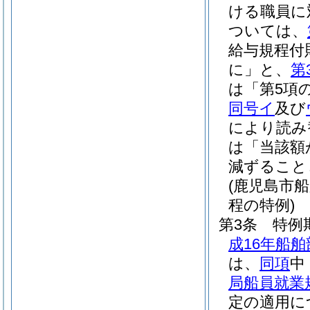
ける職員に
ついては、
給与規程付
に」と、
第
は「第5項
同号イ
及び
により読み
は「当該額
減ずること
(鹿児島市
程の特例)
第3条
特例
成16年船舶
は、
同項
中
局船員就業
定の適用に