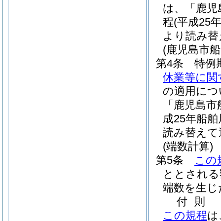
は、「鹿児
程
(平成25
より読み替
(鹿児島市
第4条
特例
休業等に関
の適用につ
「鹿児島市
成25年船舶
読み替えて
(端数計算)
第5条
この
ととされる
端数を生じ
付
則
この規程
は