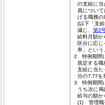
の支給に当
員について
げる職務の
(以下「支
減じ、
第2
給料月額か
区分に応じ
率」という
2
特例期間
規定する職
支給に当た
分の7.7
3
特例期間
うち次に掲
給与の額か
(1)
管理職