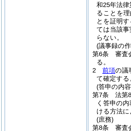
和25年法律第
ることを理
とを証明す
ては当該事
らない。
(議事録の作
第6条
審査
る。
2
前項
の議
て確定する
(答申の内容
第7条
法第
く答申の内
ける方法に
(庶務)
第8条
審査