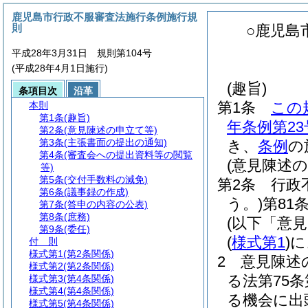
鹿児島市行政不服審査法施行条例施行規
則
○鹿児島
平成28年3月31日 規則第104号
(平成28年4月1日施行)
(趣旨)
条項目次
沿革
第1条
この
本則
第1条
(趣旨)
年条例第2
第2条
(意見陳述の申立て等)
第3条
(主張書面の提出の通知)
き、
条例
の
第4条
(審査会への提出資料等の閲覧
(意見陳述の
等)
第5条
(交付手数料の減免)
第2条
行政
第6条
(議事録の作成)
う。)
第81
第7条
(答申の内容の公表)
第8条
(庶務)
(以下「意
第9条
(委任)
(
様式第1
)
に
付 則
様式第1
(第2条関係)
2
意見陳述
様式第2
(第2条関係)
る法第75
様式第3
(第4条関係)
様式第4
(第4条関係)
る機会に出
様式第5
(第4条関係)