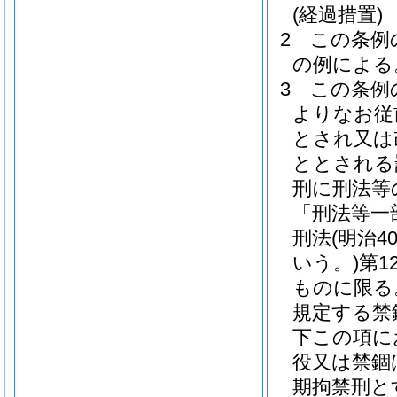
(経過措置)
2
この条例
の例による
3
この条例
よりなお従
とされ又は
ととされる
刑に刑法等
「刑法等一
刑法
(明治
いう。)
第1
ものに限る
規定する禁
下この項に
役又は禁錮
期拘禁刑と