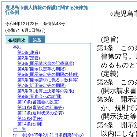
鹿児島市個人情報の保護に関する法律施
行条例
○鹿児島
令和4年12月23日 条例第43号
(令和7年6月1日施行)
(趣旨)
条項目次
沿革
第1条
この
本則
第1条
(趣旨)
律第57号
第2条
(定義)
第3条
(開示請求書の記載事項)
めるものと
第4条
(開示決定等の期限)
(定義)
第5条
(開示決定等の期限の特例)
第6条
(開示請求に係る手数料等)
第2条
この
第7条
(訂正決定等の期限)
(開示請求書
第8条
(利用停止決定等の期限)
第9条
(審査会への諮問)
第3条
開示
第10条
(審議会の設置)
か、規則で
第11条
(審議会の組織等)
第12条
(運用状況の公表)
(開示決定等
第13条
(委任)
第4条
開示
第14条
(罰則)
付 則
以内にしな
付 則
(令和5年2月21日条例第3号抄)