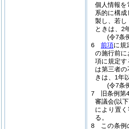
個人情報を
系的に構成
製し、若し
ときは、2
(令7条
6
前項
に規
の施行前に
項に規定す
は第三者の
きは、1年
(令7条
7
旧条例第
審議会
(以
により置く
る。
8
この条例