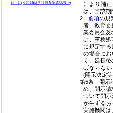
付 則
(令和7年3月21日条例第55号抄)
により補正
は、当該期
2
前項
の規
者、教育委
業委員会及
は、事務処
に規定する
の場合にお
く、延長後
ばならない
(開示決定
第5条
開示
め、開示請
ついて開示
が生ずるお
実施機関は