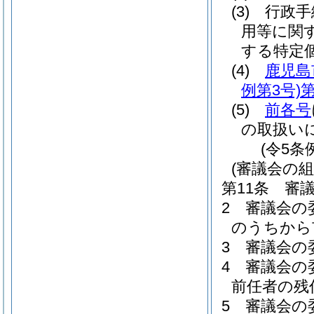
(3)
行政手
用等に関
する特定
(4)
鹿児島
例第3号)
第
(5)
前各号
の取扱い
(令5条
(審議会の組
第11条
審
2
審議会の
のうちから
3
審議会の
4
審議会の
前任者の残
5
審議会の