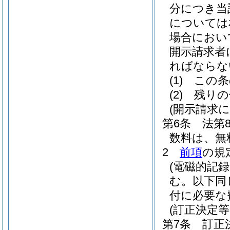
分につき当
については
場合におい
開示請求者
ればならな
(1)
この条
(2)
残りの
(開示請求
第6条
法第
数料は、無
2
前項
の規
(電磁的記
む。以下同
付に必要な
(訂正決定等
第7条
訂正