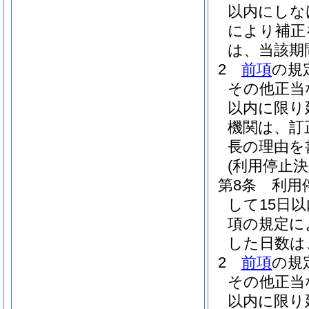
以内にしな
により補正
は、当該期
2
前項
の規
その他正当
以内に限り
機関は、訂
長の理由を
(利用停止決
第8条
利用
して15日
項の規定に
した日数は
2
前項
の規
その他正当
以内に限り