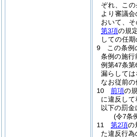
ぞれ、この
より審議会
おいて、そ
第3項
の規
しての任期
9
この条例
条例の施行
例第47条
漏らしては
なお従前の
10
前項
の
に違反して
以下の罰金
(令7条
11
第2項
の
た違反行為