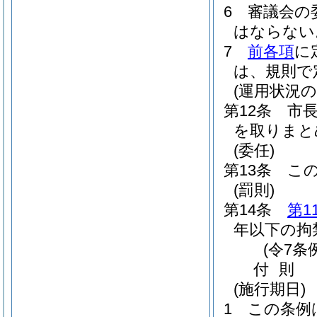
6
審議会の
はならない
7
前各項
に
は、規則で
(運用状況の
第12条
市
を取りまと
(委任)
第13条
こ
(罰則)
第14条
第1
年以下の拘
(令7条
付
則
(施行期日)
1
この条例