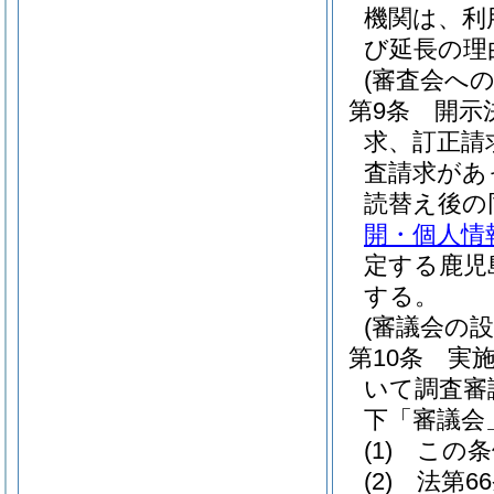
機関は、利
び延長の理
(審査会への
第9条
開示
求、訂正請
査請求があ
読替え後の
開・個人情
定する鹿児
する。
(審議会の設
第10条
実
いて調査審
下「審議会
(1)
この条
(2)
法第6