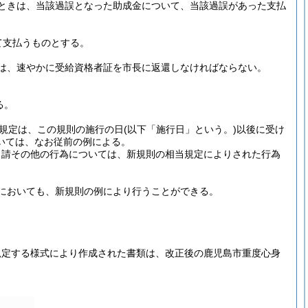
ときは、当該過誤となった助成金について、当該過誤があった支払
て支払うものとする。
は、速やかに受給資格者証を市長に返還しなければならない。
る。
規定は、この規則の施行の日
(以下「施行日」という。)
以後に受け
いては、なお従前の例による。
申請その他の行為については、新規則の相当規定によりされた行為
においても、新規則の例により行うことができる。
規定する様式により作成された書類は、改正後の鹿児島市重度心身