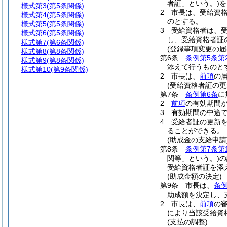
者証」という。)
を
様式第3
(第5条関係)
2
市長は、受給資
様式第4
(第5条関係)
のとする。
様式第5
(第5条関係)
3
受給資格者は、
様式第6
(第5条関係)
し、受給資格者証
様式第7
(第6条関係)
(登録事項変更の届
様式第8
(第8条関係)
第6条
条例第5条第
様式第9
(第8条関係)
添えて行うものと
様式第10
(第9条関係)
2
市長は、
前項
の
(受給資格者証の更
第7条
条例第6条
に
2
前項
の有効期間
3
有効期間の中途
4
受給者証の更新
ることができる。
(助成金の支給申請
第8条
条例第7条第
関等」という。)
の
受給資格者証を添
(助成金額の決定)
第9条
市長は、
条例
助成額を決定し、
2
市長は、
前項
の
により当該受給資
(支払の調整)