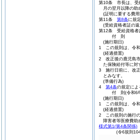
第10条
市長は、受
月の翌月以降の助
(証明に要する費用
第11条
第8条
に規
(受給資格者証の返
第12条
受給資格者
付
則
(施行期日)
1
この規則は、令和
(経過措置)
2
改正後の鹿児島
た保険給付等に対
3
施行日前に、改
とみなす。
(準備行為)
4
第4条
の規定によ
付
則
(令和6
(施行期日)
1
この規則は、令和
(経過措置)
2
この規則の施行
障害者等医療費助
様式第1
(第4条関係)
(令6規則1