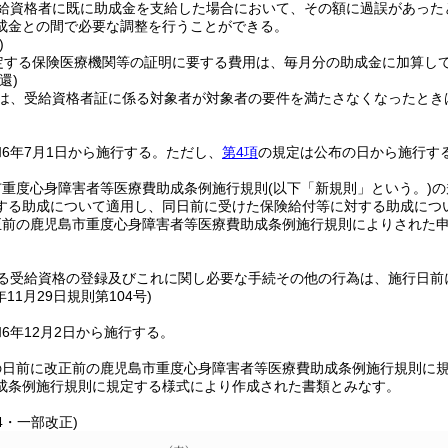
給資格者に既に助成金を支給した場合において、その額に過誤があった
成金との間で必要な調整を行うことができる。
)
定する保険医療機関等の証明に要する費用は、毎月分の助成金に加算し
還)
は、受給資格者証に係る対象者が対象者の要件を満たさなくなったとき
6年7月1日から施行する。
ただし、
第4項
の規定は公布の日から施行す
市重度心身障害者等医療費助成条例施行規則
(以下「新規則」という。)
の
する助成について適用し、同日前に受けた保険給付等に対する助成につ
正前の鹿児島市重度心身障害者等医療費助成条例施行規則によりされた
る受給資格の登録及びこれに関し必要な手続その他の行為は、施行日前
年11月29日
規則第104号)
6年12月2日から施行する。
の日前に改正前の鹿児島市重度心身障害者等医療費助成条例施行規則に
成条例施行規則に規定する様式により作成された書類とみなす。
04・一部改正)