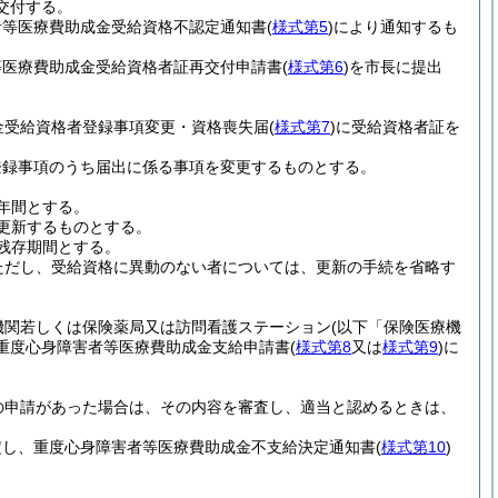
交付する。
者等医療費助成金受給資格不認定通知書
(
様式第5
)
により通知するも
等医療費助成金受給資格者証再交付申請書
(
様式第6
)
を市長に提出
金受給資格者登録事項変更・資格喪失届
(
様式第7
)
に受給資格者証を
登録事項のうち届出に係る事項を変更するものとする。
1年間とする。
更新するものとする。
残存期間とする。
ただし、受給資格に異動のない者については、更新の手続を省略す
機関若しくは保険薬局又は訪問看護ステーション
(以下「保険医療機
重度心身障害者等医療費助成金支給申請書
(
様式第8
又は
様式第9
)
に
の申請があった場合は、その内容を審査し、適当と認めるときは、
定し、重度心身障害者等医療費助成金不支給決定通知書
(
様式第10
)