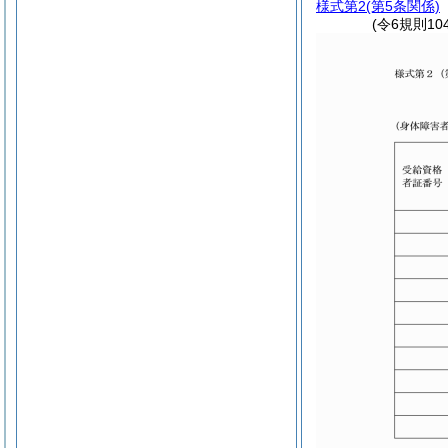
様式第2
(第5条関係)
(令6規則1