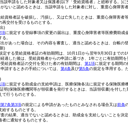
当該申請をした対象者又は保護者
(以下「受給資格者」と総称する。)
に
格がないと認めるときは、当該申請をした対象者に対し、重度心身障害
受給資格者証を破損し、汚損し、又は亡失したときは、重度心身障害者
の再交付を受けるものとする。
出)
2項
に規定する登録事項の変更の届出は、重度心身障害者等医療費助成
する。
届出があった場合は、その内容を審査し、適当と認めるときは、台帳の
新)
規定する受給資格者証の有効期間は、10月1日から翌年9月30日までの
が経過した後は、受給資格者からの申請に基づき、1年ごとに有効期間を
で受給資格者証の交付を受けた者の有効期間は、
第1項
に規定する期間の
を申請するときの手続については、
第4条
及び
第5条
の規定を準用する。
)
1項
に規定する助成金の支給申請は、医療保険各法に規定する保険医療
証明
(保険医療機関等が領収書を発行するときは、当該領収書)
を付した
えて行うものとする。
第7条第3項
の規定による申請があったものとみなされる場合又は
前条
支給するものとする。
審査の結果、適当でないと認めるときは、助成金を支給しないことを決
格者に通知するものとする。