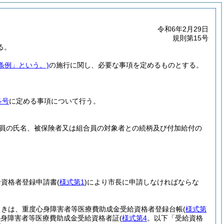
令和6年2月29日
規則第15号
る。
条例」という。)
の施行に関し、必要な事項を定めるものとする。
各号
に定める事項について行う。
員の氏名、被保険者又は組合員の対象者との続柄及び付加給付の
給資格者登録申請書
(
様式第1
)
により市長に申請しなければならな
ときは、重度心身障害者等医療費助成金受給資格者登録台帳
(
様式第
心身障害者等医療費助成金受給資格者証
(
様式第4
。以下「受給資格