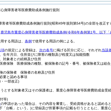
度心身障害者等医療費助成条例施行規則
害者等医療費助成条例施行規則(昭和49年規則第54号)の全部を改正す
、
鹿児島市重度心身障害者等医療費助成条例
(令和6年条例第1号。以下「
使用する用語は、
条例
で使用する用語の例による。
1項
の規定による登録は、
次の各号
に掲げる区分に応じ、それぞれ
当該
、生年月日、住所並びに障害の種類及び程度又は知能指数
、対象者との続柄及び住所
医療保険 医療保険の種類、被保険者の記号・番号、被保険者又は組合
険の保険者 保険者の名称及び住所
必要と認める事項
04・一部改正)
ようとする対象者又はその保護者は、重度心身障害者等医療費助成金受
付等)
条
の申請があった場合は、その内容を審査し、受給資格があると認める
下「台帳」という。)
に登録及び所要事項の記載を行うとともに、重度