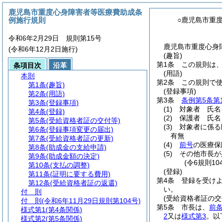
鹿児島市重度心身障害者等医療費助成条
例施行規則
○鹿児島市重
令和6年2月29日 規則第15号
鹿児島市重度心身障
(令和6年12月2日施行)
(趣旨)
第1条
この規則は
条項目次
沿革
(用語)
本則
第2条
この規則で
第1条
(趣旨)
(登録事項)
第2条
(用語)
第3条
条例第5条第
第3条
(登録事項)
(1)
対象者 氏名
第4条
(登録)
(2)
保護者 氏名
第5条
(受給資格者証の交付等)
(3)
対象者に係る
第6条
(登録事項変更の届出)
有無
第7条
(受給資格者証の更新)
(4)
前号
の医療保
第8条
(助成金の支給申請)
(5)
その他市長が
第9条
(助成金額の決定)
(令6規則1
第10条
(支払の調整)
(登録)
第11条
(証明に要する費用)
第4条
登録を受け
第12条
(受給資格者証の返還)
い。
付 則
(受給資格者証の交
付 則
(令和6年11月29日規則第104号)
第5条
市長は、
前
様式第1
(第4条関係)
2
又は
様式第3
。以
様式第2
(第5条関係)