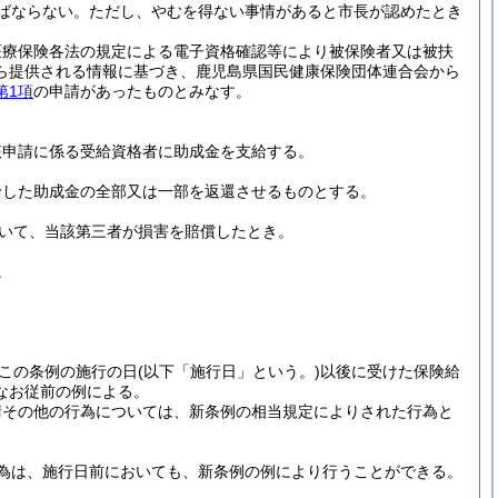
ばならない。
ただし、やむを得ない事情があると市長が認めたとき
医療保険各法の規定による電子資格確認等により被保険者又は被扶
ら提供される情報に基づき、鹿児島県国民健康保険団体連合会から
第1項
の申請があったものとみなす。
該申請に係る受給資格者に助成金を支給する。
給した助成金の全部又は一部を返還させるものとする。
いて、当該第三者が損害を賠償したとき。
。
この条例の施行の日
(以下「施行日」という。)
以後に受けた保険給
なお従前の例による。
請その他の行為については、新条例の相当規定によりされた行為と
為は、施行日前においても、新条例の例により行うことができる。