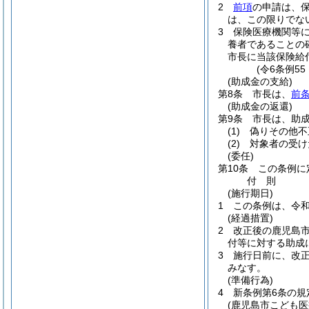
2
前項
の申請は、
は、この限りでな
3
保険医療機関等
養者であることの
市長に当該保険給
(令6条例5
(助成金の支給)
第8条
市長は、
前
(助成金の返還)
第9条
市長は、助
(1)
偽りその他不
(2)
対象者の受け
(委任)
第10条
この条例に
付
則
(施行期日)
1
この条例は、令和
(経過措置)
2
改正後の鹿児島
付等に対する助成
3
施行日前に、改
みなす。
(準備行為)
4
新条例第6条の
(鹿児島市こども