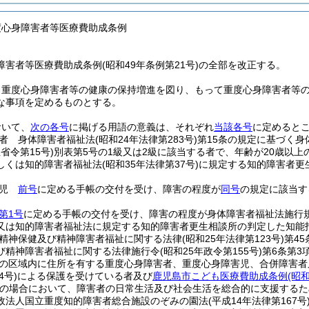
度心身障害者等医療費助成条例
害者等医療費助成条例(昭和49年条例第21号)の全部を改正する。
、重度心身障害者等の健康の保持増進を図り、もって重度心身障害者等
な事項を定めるものとする。
おいて、
次の各号
に掲げる用語の意義は、それぞれ
当該各号
に定めると
者 身体障害者福祉法
(昭和24年法律第283号)
第15条の規定に基づく
省令第15号)
別表第5号の1級又は2級に該当する者で、年齢が20歳以
しくは知的障害者福祉法
(昭和35年法律第37号)
に規定する知的障害者更
害児
前号
に定める手帳の交付を受け、障害の程度が
同号
の規定に該当す
第1号
に定める手帳の交付を受け、障害の程度が身体障害者福祉法施行規
又は知的障害者福祉法に規定する知的障害者更生相談所の判定した知能指
精神保健及び精神障害者福祉に関する法律
(昭和25年法律第123号)
第4
び精神障害者福祉に関する法律施行令
(昭和25年政令第155号)
第6条第3
の区域内に住所を有する重度心身障害者、重度心身障害児、合併障害者
4号)
による保護を受けている者及び
鹿児島市こども医療費助成条例
(昭
の場合において、障害者の日常生活及び社会生活を総合的に支援するた
政法人国立重度知的障害者総合施設のぞみの園法
(平成14年法律第167号