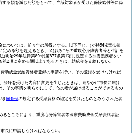
当する額を減じた額をもって、当該対象者が受けた保険給付等に係
成金については、前々年の所得とする。以下同じ。)
が特別児童扶養
条に定める額を超えるとき、又は現にその重度心身障害者等と生計を
民法
(明治29年法律第89号)
第877条第1項に規定する扶養義務者をい
条第2項に定める額以上であるときは、助成金を支給しない。
療費助成金受給資格者登録の申請を行い、その登録を受けなければ
、登録を受けた内容に変更を生じたときは、速やかに市長に届け
は、その事情を明らかにして、他の者が届け出ることができるもの
づき
同条例
の規定する受給資格の認定を受けたものとみなされた者
めるところにより、重度心身障害者等医療費助成金受給資格者証
、市長に申請しなければならない。