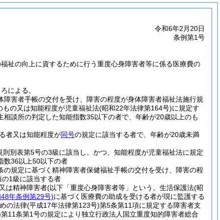
令和6年2月20日
条例第1号
の福祉の向上に資するために行う重度心身障害者等に係る医療費の
ころによる。
身体障害者手帳の交付を受け、障害の程度が身体障害者福祉法施行規
上のもの又は知能程度が児童福祉法
(昭和22年法律第164号)
に規定す
生相談所の判定した知能指数35以下の者で、年齢が20歳以上のも
る者又は知能程度が
同号
の規定に該当する者で、年齢が20歳未満
則別表第5号の3級に該当し、かつ、知能程度が児童福祉法に規定
数36以上50以下の者
5条の規定に基づく精神障害者保健福祉手帳の交付を受け、障害の程
項の1級に該当する者
又は精神障害者
(以下「重度心身障害者等」という。生活保護法
(昭
和48年条例第29号)
に基づく医療費の助成を受ける者が現に監護する
めの法律
(平成17年法律第123号)
第5条第11項に規定する障害者支
)
第11条第1号の規定により独立行政法人国立重度知的障害者総合