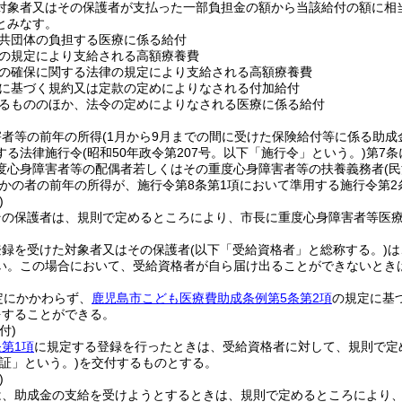
対象者又はその保護者が支払った一部負担金の額から当該給付の額に相
とみなす。
共団体の負担する医療に係る給付
の規定により支給される高額療養費
の確保に関する法律の規定により支給される高額療養費
に基づく規約又は定款の定めによりなされる付加給付
るもののほか、法令の定めによりなされる医療に係る給付
害者等の前年の所得
(1月から9月までの間に受けた保険給付等に係る助
する法律施行令
(昭和50年政令第207号。以下「施行令」という。)
第7
度心身障害者等の配偶者若しくはその重度心身障害者等の扶養義務者
(
かの者の前年の所得が、施行令第8条第1項において準用する施行令第2
)
その保護者は、規則で定めるところにより、市長に重度心身障害者等医
登録を受けた対象者又はその保護者
(以下「受給資格者」と総称する。)
は
い。
この場合において、受給資格者が自ら届け出ることができないとき
定にかかわらず、
鹿児島市こども医療費助成条例第5条第2項
の規定に基
をすることができる。
付)
第1項
に規定する登録を行ったときは、受給資格者に対して、規則で定
証」という。)
を交付するものとする。
)
は、助成金の支給を受けようとするときは、規則で定めるところにより