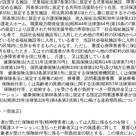
が設置する施設、児童福祉法第7条第1項に規定する児童福祉施設、障害
で定める施設、同条第18項に規定する共同生活援助を行う住居、生活保護
第3項に規定する更生施設、同法第30条第1項ただし書に規定するその
、同条第25項に規定する介護保険施設、老人福祉法
(昭和38年法律第133
養護老人ホーム、職業能力開発促進法
(昭和44年法律第64号)
第15条の7
条の規定により設置された特別支援学校の寄宿舎
(以下「社会福祉施設等
いる者で、当該社会福祉施設等に入所したため他の市町村の区域内から
ている社会福祉施設等に入所している者で、当該社会福祉施設等に入所
の区域内に住所を有するものとみなす。
ただし、重度心身障害者等に保
所を移したとき、又はその保護者が本市の区域内から他の市町村の区域
心身障害者等を現に扶養し、介護し、又は監護している者
 健康保険法
(大正11年法律第70号)
、船員保険法
(昭和14年法律第73号)
年法律第128号)
、国民健康保険法
(昭和33年法律第192号)
及び地方公務員
等 健康保険法第63条第3項第1号に規定する保険医療機関若しくは保
療保険各法に規定する療養の給付、療養費、訪問看護療養費、家族療養
 保険給付若しくは高齢者の医療の確保に関する法律
(昭和57年法律第80
下「保険給付等」と総称する。)
を受ける者が負担すべき一部負担金又は
テーション 健康保険法第88条第1項に規定する指定訪問看護事業者が
税法
(昭和25年法律第226号)
第4条第2項第1号に掲げる道府県民税につ
8・一部改正)
象者が受けた保険給付等
(精神障害者にあっては入院に係るものを除く。)
問看護ステーションに支払った対象者又はその保護者に対して、重度心
対象者が受けた保険給付等に係る一部負担金の額とする。
この場合にお