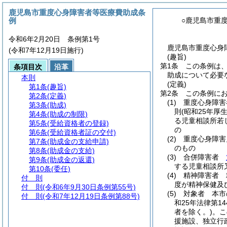
鹿児島市重度心身障害者等医療費助成条
例
○鹿児島市重
令和6年2月20日 条例第1号
鹿児島市重度心身障
(令和7年12月19日施行)
(趣旨)
第1条
この条例は
条項目次
沿革
助成について必要
本則
(定義)
第1条
(趣旨)
第2条
この条例に
第2条
(定義)
(1)
重度心身障害
第3条
(助成)
則
(昭和25年厚生
第4条
(助成の制限)
る児童相談所若
第5条
(受給資格者の登録)
の
第6条
(受給資格者証の交付)
(2)
重度心身障
第7条
(助成金の支給申請)
のもの
第8条
(助成金の支給)
(3)
合併障害者
第9条
(助成金の返還)
する児童相談所
第10条
(委任)
(4)
精神障害者 
付 則
度が精神保健及
付 則
(令和6年9月30日条例第55号)
(5)
対象者 本市
付 則
(令和7年12月19日条例第88号)
和25年法律第14
者を除く。)
。
こ
援施設、独立行