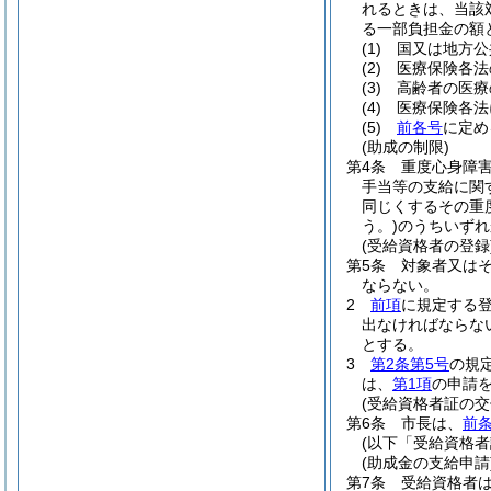
れるときは、当該
る一部負担金の額
(1)
国又は地方公
(2)
医療保険各法
(3)
高齢者の医療
(4)
医療保険各法
(5)
前各号
に定め
(助成の制限)
第4条
重度心身障
手当等の支給に関
同じくするその重
う。)
のうちいずれ
(受給資格者の登録
第5条
対象者又は
ならない。
2
前項
に規定する
出なければならな
とする。
3
第2条第5号
の規
は、
第1項
の申請
(受給資格者証の交
第6条
市長は、
前条
(以下「受給資格者
(助成金の支給申請
第7条
受給資格者