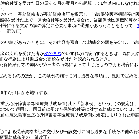
保険給付等を受けた日の属する月の翌月から起算して1年以内にしなけれ
い。
において、受給資格者が受給資格者証を提示し、当該保険医療機関等に
確認を受けた上で、保険給付等を受けた場合は、当該保険医療機関等か
付等に係る支給の額の算定に必要な事項の通知があったことをもって、
5・一部改正)
条
の申請があったときは、その内容を審査して助成金の額を決定し、当
成金の支給を受けた者が
次の各号
のいずれかに該当するときは、既に支
正な行為により助成金の支給を受けたと認められるとき。
た保険給付等の原因が第三者の行為によって生じたものである場合にお
定めるもののほか、この条例の施行に関し必要な事項は、規則で定める
6年7月1日から施行する。
市重度心身障害者等医療費助成条例
(以下「新条例」という。)
の規定は、
について適用し、同日前に受けた保険給付等に対する助成については、
正前の鹿児島市重度心身障害者等医療費助成条例の規定によりされた申
規定による受給資格者証の交付及び当該交付に関し必要な手続その他の行
医療費助成条例の一部改正)