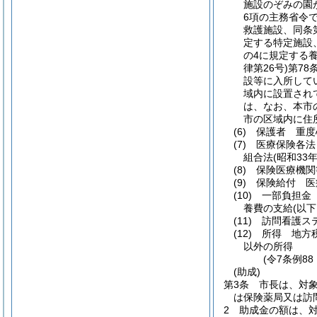
施設のぞみの園
6項の主務省令
救護施設、同条
定する特定施設
の4に規定する
律第26号)
第78
設等に入所して
域内に設置され
は、なお、本市
市の区域内に住
(6)
保護者 重度
(7)
医療保険各法
組合法
(昭和33
(8)
保険医療機関
(9)
保険給付 医
(10)
一部負担金
養費の支給
(以
(11)
訪問看護ス
(12)
所得 地方
以外の所得
(令7条例8
(助成)
第3条
市長は、対
は保険薬局又は訪
2
助成金の額は、