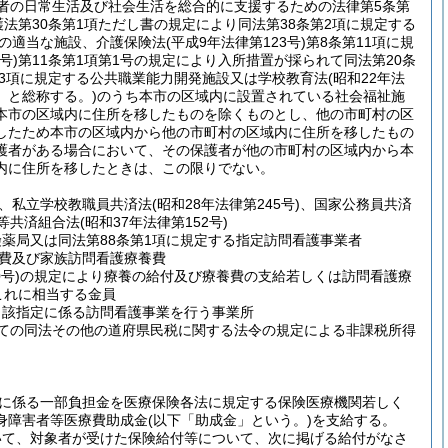
者の日常生活及び社会生活を総合的に支援するための法律第5条第
法第30条第1項ただし書の規定により同法第38条第2項に規定する
他の適当な施設、介護保険法
(平成9年法律第123号)
第8条第11項に規
号)
第11条第1項第1号の規定により入所措置が採られて同法第20条
第3項に規定する公共職業能力開発施設又は学校教育法
(昭和22年法
」と総称する。)
のうち本市の区域内に設置されている社会福祉施
本市の区域内に住所を移したものを除くものとし、他の市町村の区
したため本市の区域内から他の市町村の区域内に住所を移したもの
護者がある場合において、その保護者が他の市町村の区域内から本
内に住所を移したときは、この限りでない。
、私立学校教職員共済法
(昭和28年法律第245号)
、国家公務員共済
等共済組合法
(昭和37年法律第152号)
険薬局又は同法第88条第1項に規定する指定訪問看護事業者
費及び家族訪問看護療養費
号)
の規定により療養の給付及び療養費の支給若しくは訪問看護療
これに相当する金員
当該指定に係る訪問看護事業を行う事業所
いての同法その他の道府県民税に関する法令の規定による非課税所得
に係る一部負担金を医療保険各法に規定する保険医療機関若しく
身障害者等医療費助成金
(以下「助成金」という。)
を支給する。
いて、対象者が受けた保険給付等について、次に掲げる給付がなさ