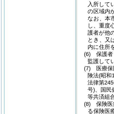
入所して
の区域内
なお、本
し、重度
護者が他
とき、又
内に住所
(6)
保護者
監護して
(7)
医療保
険法
(昭和
法律第245
号)
、国民
等共済組
(8)
保険医
る保険医