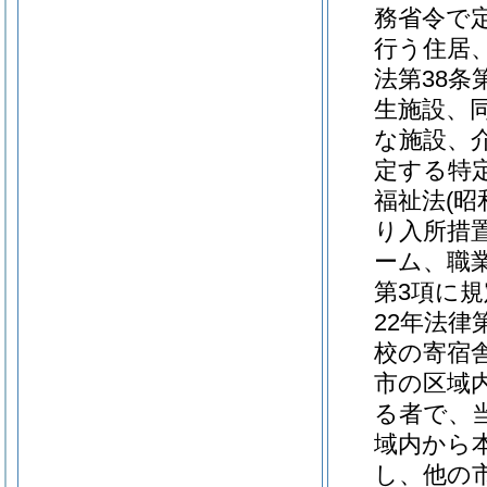
務省令で
行う住居
法第38
生施設、
な施設、
定する特
福祉法
(昭
り入所措
ーム、職
第3項に
22年法律第
校の寄宿
市の区域
る者で、
域内から
し、他の