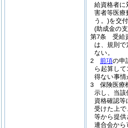
給資格者に
害者等医療
う。)
を交
(助成金の支
第7条
受給
は、規則で
ない。
2
前項
の申
ら起算して
得ない事情
3
保険医療
示し、当該
資格確認等
受けた上で
等から提供
連合会から