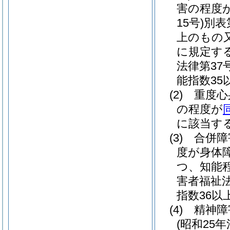
害の程度
15号)
別表
上のもの
に規定す
法律第37号
能指数35
(2)
重度
の程度が
に該当す
(3)
合併
度が身体
つ、知能
害者福祉
指数36以
(4)
精神障
(昭和25年