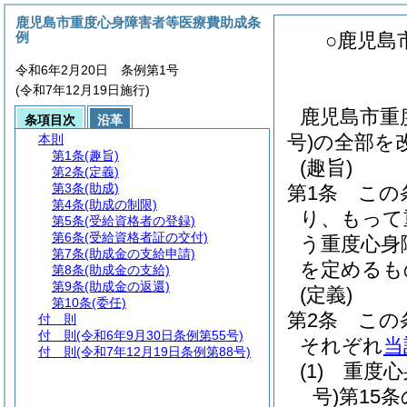
鹿児島市重度心身障害者等医療費助成条
例
○鹿児島
令和6年2月20日 条例第1号
(令和7年12月19日施行)
鹿児島市重
条項目次
沿革
号)の全部を
本則
第1条
(趣旨)
(趣旨)
第2条
(定義)
第3条
(助成)
第1条
この
第4条
(助成の制限)
り、もって
第5条
(受給資格者の登録)
第6条
(受給資格者証の交付)
う重度心身
第7条
(助成金の支給申請)
を定めるも
第8条
(助成金の支給)
第9条
(助成金の返還)
(定義)
第10条
(委任)
第2条
この
付 則
付 則
(令和6年9月30日条例第55号)
それぞれ
当
付 則
(令和7年12月19日条例第88号)
(1)
重度心
号)
第15