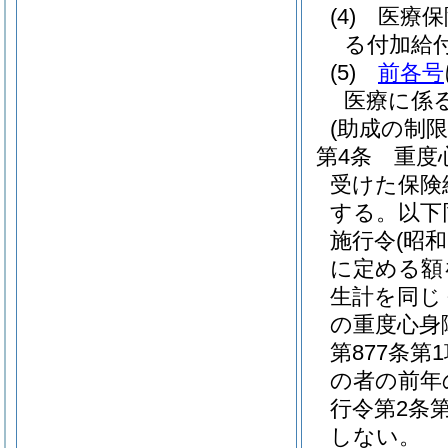
(4)
医療保
る付加給
(5)
前各号
医療に係
(助成の制限
第4条
重度
受けた保険
する。以下
施行令
(昭
に定める額
生計を同じ
の重度心身
第877条
の者の前年
行令第2条
しない。