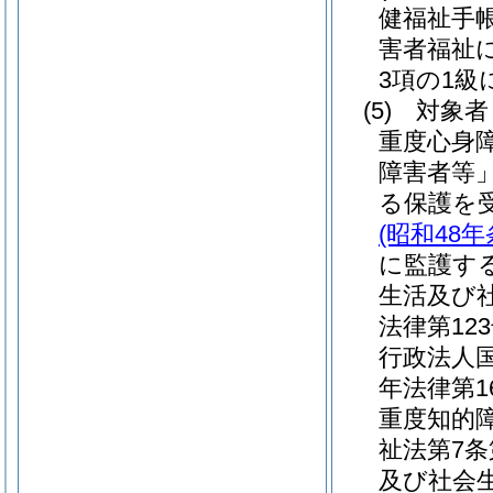
健福祉手
害者福祉
3項の1級
(5)
対象者
重度心身
障害者等
る保護を
(昭和48年
に監護す
生活及び
法律第123
行政法人
年法律第16
重度知的
祉法第7
及び社会