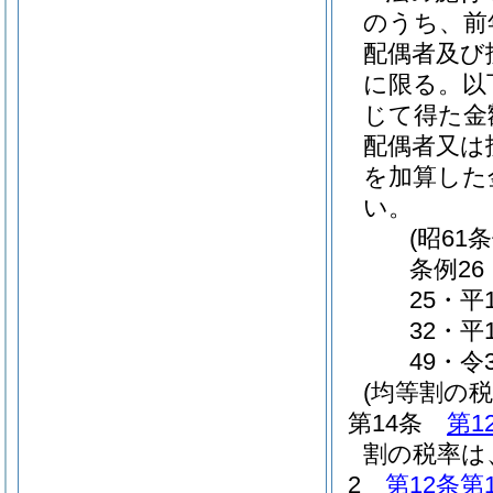
のうち、前
配偶者及び
に限る。以
じて得た金額
配偶者又は
を加算した
い。
(昭61
条例26
25・平
32・平
49・令
(均等割の税
第14条
第1
割の税率は、
2
第12条第