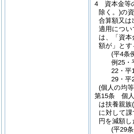
4
資本金等
除く。)
の
合算額又は
適用につい
は、「資本
額が」とす
(平4条
例25・
22・平
29・平
(個人の均
第15条
個
は扶養親族
に対して課
円を減額し
(平29