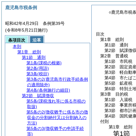
鹿児島市税条例
○鹿児島市税
昭和42年4月29日 条例第39号
(令和8年5月21日施行)
目次
第1章
総則
条項目次
沿革
第1節
通則
本則
第2節
賦課徴
第1章
総則
第2章
普通税
第1節
通則
第1節
市民税
第1条
(課税の根拠)
第2節
固定資
第2条
(用語)
第3節
軽自動
第3条
(税目)
第4節
市たば
第3条の2
(鹿児島市行政手続条例
第5節
鉱産税
の適用除外)
第6節
特別土
第4条
(条例施行の細目)
第3章
目的税
第2節
賦課徴収
第1節
入湯税
第5条
(課税洩れ等に係る市税の
第2節
事業所
取扱)
第3節
都市計
第5条の2
(徴収猶予に係る市の徴
第4節
国民健
収金の分割納付又は分割納入の
付則
方法)
第1章
総則
第5条の3
(徴収猶予の申請手続
第1節
等)