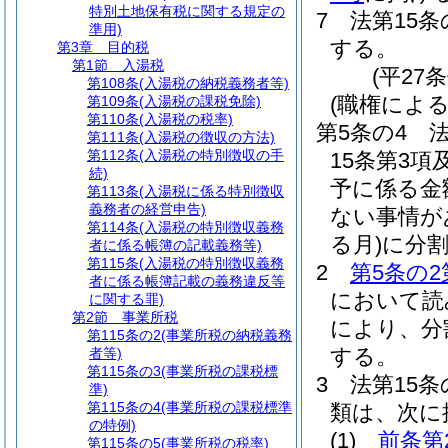
特別土地保有税に関する規定の
7
法第15
準用)
する。
第3章
目的税
第1節
入湯税
(平27
第108条
(入湯税の納税義務者等)
(職権によ
第109条
(入湯税の課税免除)
第110条
(入湯税の税率)
第5条の4
第111条
(入湯税の徴収の方法)
第112条
(入湯税の特別徴収の手
15条第3
続)
予に係る金
第113条
(入湯税に係る特別徴収
義務者の経営申告)
ない事情が
第114条
(入湯税の特別徴収義務
る月)
に分
者に係る帳簿の記載義務等)
第115条
(入湯税の特別徴収義務
2
第5条の2
者に係る帳簿記載の義務違反等
において読
に関する罪)
第2節
事業所税
により、分
第115条の2
(事業所税の納税義務
する。
者等)
第115条の3
(事業所税の課税標
3
法第15
準)
第115条の4
(事業所税の課税標準
類は、次に
の特例)
(1)
前条第
第115条の5
(事業所税の税率)