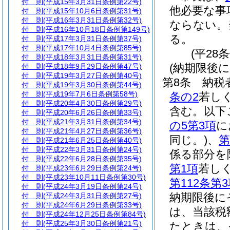
付 則
(平成15年3月31日条例第22号)
他必要な事
付 則
(平成15年10月6日条例第31号)
付 則
(平成16年3月31日条例第32号)
ならない。
付 則
(平成16年10月18日条例第149号)
る。
付 則
(平成17年3月31日条例第37号)
付 則
(平成17年10月4日条例第85号)
(平28
付 則
(平成18年3月31日条例第31号)
(納期限後
付 則
(平成18年9月29日条例第47号)
付 則
(平成19年3月27日条例第40号)
第8条
納税
付 則
(平成19年3月30日条例第44号)
付 則
(平成19年7月6日条例第58号)
条の2
若し
付 則
(平成20年4月30日条例第29号)
含む。以下
付 則
(平成20年6月26日条例第33号)
付 則
(平成21年3月31日条例第34号)
の5第3項
に
付 則
(平成21年4月27日条例第36号)
同じ。)
、
第
付 則
(平成21年6月25日条例第40号)
付 則
(平成22年3月31日条例第24号)
係る部分を
付 則
(平成22年6月28日条例第35号)
第1項
若し
付 則
(平成23年6月29日条例第24号)
付 則
(平成23年10月11日条例第30号)
第112条第
付 則
(平成24年3月19日条例第24号)
納期限後に
付 則
(平成24年3月31日条例第27号)
付 則
(平成24年6月29日条例第33号)
は、当該税
付 則
(平成24年12月25日条例第84号)
付 則
(平成25年3月30日条例第21号)
たときは、