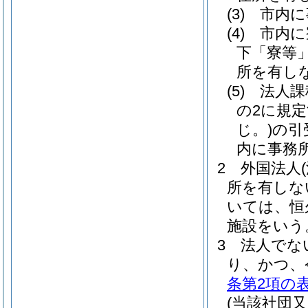
(3)
市内に
(4)
市内に
下「寮等」
所を有し
(5)
法人課
の2に規
じ。)
の引
内に事務
2
外国法人
所を有しな
いては、恒
施設をいう
3
法人でな
り、かつ、
条第2項の
(当該社団