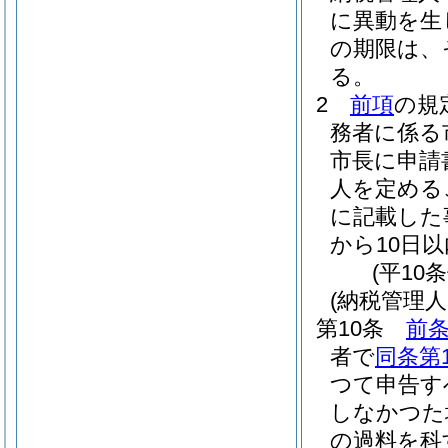
に異動を生
の期限は、
る。
2
前項
の規
務者に係る
市長に申請
人を定める
に記載した
から10日
(平10
(納税管理
第10条
前条
者で
同条第
つて申告す
しなかつた
の過料を科