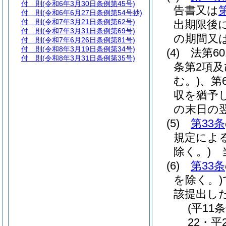
付 則
(令和6年3月30日条例第45号)
告書又は
付 則
(令和6年6月27日条例第54号抄)
付 則
(令和7年3月21日条例第62号)
出期限後
付 則
(令和7年3月31日条例第69号)
の期間又
付 則
(令和7年6月26日条例第81号)
付 則
(令和8年3月19日条例第34号)
(4)
法第6
付 則
(令和8年3月31日条例第35号)
条第2項及
む。)
、第
収を猶予
の末日の
(5)
第33条
規定によ
除く。)
当
(6)
第33条
を除く。)
該提出し
(平11
22・平