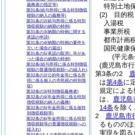
義務者の指定等)
特別土地
第31条
(給与所得に係る特別徴収
(2)
目的税
税額の納入の義務等)
第31条の2
(給与所得に係る特別
入湯税
徴収税額の納期の特例)
事業所税
第31条の3
(納期の特例に関する
承認の申請)
都市計画
第31条の4
(納期の特例の要件を
国民健康
欠いた場合の届出)
第31条の5
(承認の取消し等があ
(平元条
つた場合の納期の特例)
(鹿児島市
第32条
(給与所得に係る特別徴収
税額の普通徴収税額への繰入れ)
第3条の2
第32条の2
(公的年金等に係る所
得に係る個人の市民税の特別徴
は
第4条
に
収)
規定による
第32条の3
(特別徴収義務者)
第32条の4
(年金所得に係る特別
は、
鹿児島
徴収税額の納入の義務)
14条
を除く
第32条の5
(年金所得に係る仮特
別徴収税額等)
2
鹿児島市
第32条の6
(年金所得に係る特別
るもののほ
徴収税額等の普通徴収税額への
繰入れ)
実現を図る
第33条
(法人の市民税の申告納