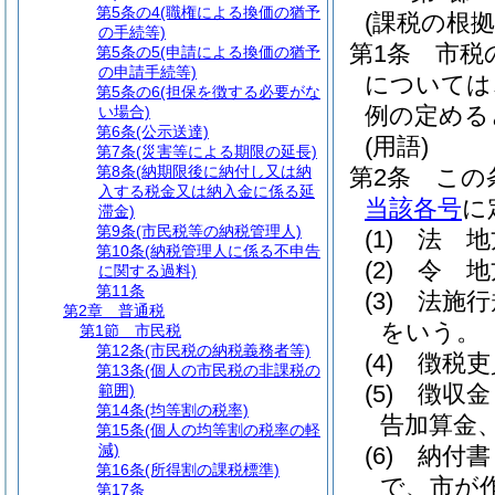
第5条の4
(職権による換価の猶予
(課税の根拠
の手続等)
第1条
市税
第5条の5
(申請による換価の猶予
の申請手続等)
については
第5条の6
(担保を徴する必要がな
例の定める
い場合)
第6条
(公示送達)
(用語)
第7条
(災害等による期限の延長)
第8条
(納期限後に納付し又は納
第2条
この
入する税金又は納入金に係る延
当該各号
に
滞金)
第9条
(市民税等の納税管理人)
(1)
法 地
第10条
(納税管理人に係る不申告
(2)
令 地
に関する過料)
第11条
(3)
法施行
第2章
普通税
をいう。
第1節
市民税
第12条
(市民税の納税義務者等)
(4)
徴税吏
第13条
(個人の市民税の非課税の
(5)
徴収金
範囲)
第14条
(均等割の税率)
告加算金
第15条
(個人の均等割の税率の軽
減)
(6)
納付書
第16条
(所得割の課税標準)
で、市が
第17条