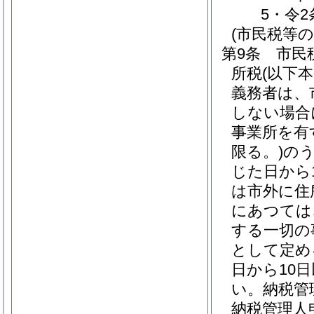
5・令2
(市民税等の
第9条
市民
所税
(以下
義務者は、
しない場合
事業所を有
限る。)
の
じた日から
は市外に住
にあつては
する一切の
として定め
日から10
い。
納税管
納税管理人