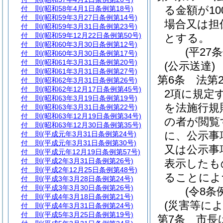
る金額が1
付 則
(昭和58年4月1日条例第18号)
付 則
(昭和59年3月27日条例第14号)
場合又は担
付 則
(昭和59年3月31日条例第23号)
付 則
(昭和59年12月22日条例第50号)
とする。
付 則
(昭和60年3月30日条例第12号)
(平27
付 則
(昭和60年3月30日条例第17号)
付 則
(昭和61年3月31日条例第20号)
(公示送達)
付 則
(昭和61年3月31日条例第27号)
第6条
法第
付 則
(昭和62年3月31日条例第26号)
付 則
(昭和62年12月17日条例第45号)
2項に規定
付 則
(昭和63年3月19日条例第19号)
を法施行規
付 則
(昭和63年3月31日条例第22号)
付 則
(昭和63年12月19日条例第34号)
の者が閲覧
付 則
(昭和63年12月30日条例第35号)
に、公示事
付 則
(平成元年3月31日条例第24号)
付 則
(平成元年3月31日条例第30号)
又は公示事
付 則
(平成元年12月19日条例第57号)
付 則
(平成2年3月31日条例第26号)
表示したも
付 則
(平成2年12月25日条例第48号)
ることによ
付 則
(平成3年3月28日条例第24号)
付 則
(平成3年3月30日条例第26号)
(令8条
付 則
(平成4年3月18日条例第21号)
(災害等に
付 則
(平成4年3月31日条例第24号)
付 則
(平成5年3月25日条例第19号)
第7条
市長