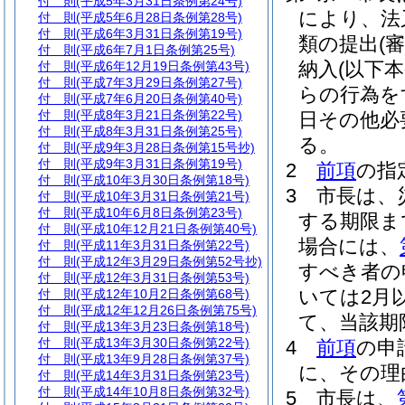
付 則
(平成5年3月31日条例第24号)
により、法
付 則
(平成5年6月28日条例第28号)
付 則
(平成6年3月31日条例第19号)
類の提出
(
付 則
(平成6年7月1日条例第25号)
納入
(以下
付 則
(平成6年12月19日条例第43号)
付 則
(平成7年3月29日条例第27号)
らの行為を
付 則
(平成7年6月20日条例第40号)
付 則
(平成8年3月21日条例第22号)
日その他必
付 則
(平成8年3月31日条例第25号)
る。
付 則
(平成9年3月28日条例第15号抄)
付 則
(平成9年3月31日条例第19号)
2
前項
の指
付 則
(平成10年3月30日条例第18号)
3
市長は、
付 則
(平成10年3月31日条例第21号)
付 則
(平成10年6月8日条例第23号)
する期限ま
付 則
(平成10年12月21日条例第40号)
場合には、
付 則
(平成11年3月31日条例第22号)
付 則
(平成12年3月29日条例第52号抄)
すべき者の
付 則
(平成12年3月31日条例第53号)
いては2月
付 則
(平成12年10月2日条例第68号)
付 則
(平成12年12月26日条例第75号)
て、当該期
付 則
(平成13年3月23日条例第18号)
付 則
(平成13年3月30日条例第22号)
4
前項
の申
付 則
(平成13年9月28日条例第37号)
に、その理
付 則
(平成14年3月31日条例第23号)
付 則
(平成14年10月8日条例第32号)
5
市長は、