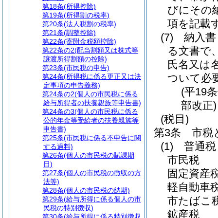
第18条
(所得控除)
びにその
第19条
(所得割の税率)
項を記載
第20条
(法人税割の税率)
第21条
(調整控除)
(7)
納入書
第22条
(寄附金税額控除)
る文書で
第22条の2
(配当割額又は株式等
譲渡所得割額の控除)
氏名又は
第23条
(市民税の申告)
ついて必
第24条
(所得税に係る更正又は決
定事項の申告義務)
(平19
第24条の2
(個人の市民税に係る
給与所得者の扶養親族等申告書)
部改正)
第24条の3
(個人の市民税に係る
(税目)
公的年金等受給者の扶養親族等
申告書)
第3条
市税
第25条
(市民税に係る不申告に関
(1)
普通税
する過料)
第26条
(個人の市民税の賦課期
市民税
日)
固定資産
第27条
(個人の市民税の徴収の方
法等)
軽自動車
第28条
(個人の市民税の納期)
市たばこ
第29条
(給与所得に係る個人の市
民税の特別徴収)
鉱産税
第30条
(給与所得に係る特別徴収