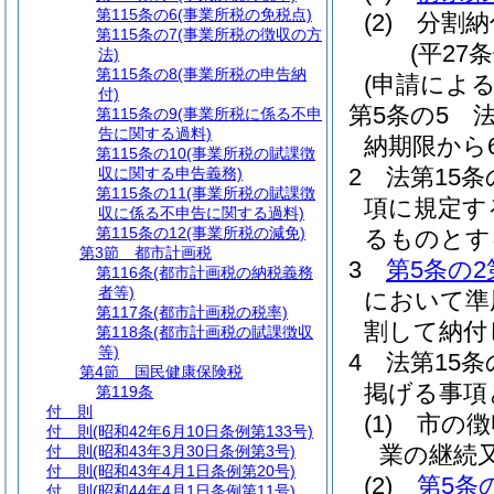
第115条の6
(事業所税の免税点)
(2)
分割納
第115条の7
(事業所税の徴収の方
(平27
法)
第115条の8
(事業所税の申告納
(申請によ
付)
第5条の5
第115条の9
(事業所税に係る不申
告に関する過料)
納期限から
第115条の10
(事業所税の賦課徴
2
法第15条
収に関する申告義務)
第115条の11
(事業所税の賦課徴
項に規定す
収に係る不申告に関する過料)
第115条の12
(事業所税の減免)
るものとす
第3節
都市計画税
3
第5条の2
第116条
(都市計画税の納税義務
者等)
において準
第117条
(都市計画税の税率)
割して納付
第118条
(都市計画税の賦課徴収
等)
4
法第15
第4節
国民健康保険税
掲げる事項
第119条
付 則
(1)
市の徴
付 則
(昭和42年6月10日条例第133号)
業の継続
付 則
(昭和43年3月30日条例第3号)
付 則
(昭和43年4月1日条例第20号)
(2)
第5条
付 則
(昭和44年4月1日条例第11号)