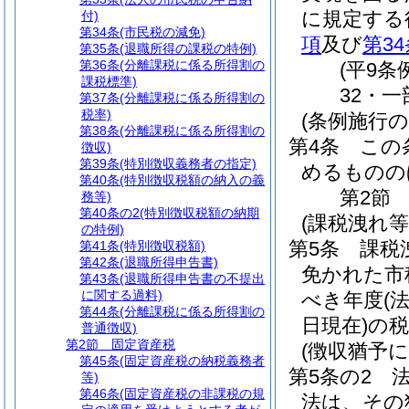
に規定する
付)
第34条
(市民税の減免)
項
及び
第34
第35条
(退職所得の課税の特例)
第36条
(分離課税に係る所得割の
(平9条
課税標準)
32・一
第37条
(分離課税に係る所得割の
税率)
(条例施行の
第38条
(分離課税に係る所得割の
第4条
この
徴収)
第39条
(特別徴収義務者の指定)
めるものの
第40条
(特別徴収税額の納入の義
第2節
務等)
第40条の2
(特別徴収税額の納期
(課税洩れ
の特例)
第5条
課税
第41条
(特別徴収税額)
第42条
(退職所得申告書)
免かれた市
第43条
(退職所得申告書の不提出
に関する過料)
べき年度
(
第44条
(分離課税に係る所得割の
日現在)
の
普通徴収)
第2節
固定資産税
(徴収猶予
第45条
(固定資産税の納税義務者
第5条の2
等)
第46条
(固定資産税の非課税の規
法は、その