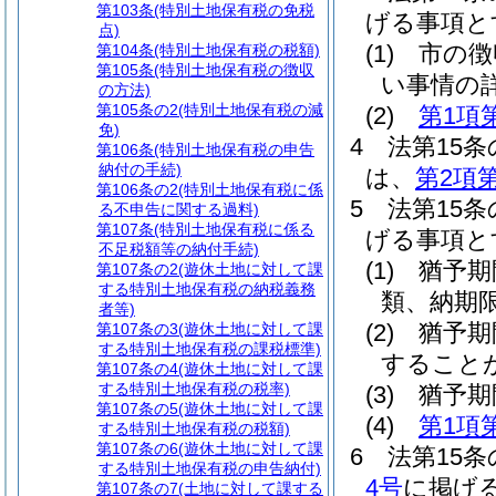
第103条
(特別土地保有税の免税
げる事項と
点)
(1)
市の徴
第104条
(特別土地保有税の税額)
第105条
(特別土地保有税の徴収
い事情の
の方法)
第105条の2
(特別土地保有税の減
(2)
第1項
免)
4
法第15
第106条
(特別土地保有税の申告
納付の手続)
は、
第2項
第106条の2
(特別土地保有税に係
5
法第15
る不申告に関する過料)
第107条
(特別土地保有税に係る
げる事項と
不足税額等の納付手続)
(1)
猶予期
第107条の2
(遊休土地に対して課
する特別土地保有税の納税義務
類、納期
者等)
(2)
猶予期
第107条の3
(遊休土地に対して課
する特別土地保有税の課税標準)
すること
第107条の4
(遊休土地に対して課
する特別土地保有税の税率)
(3)
猶予期
第107条の5
(遊休土地に対して課
(4)
第1項
する特別土地保有税の税額)
第107条の6
(遊休土地に対して課
6
法第15
する特別土地保有税の申告納付)
4号
に掲げ
第107条の7
(土地に対して課する