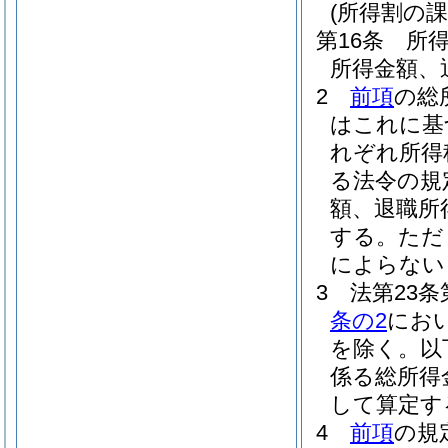
(所得割の課
第16条
所
所得金額、
2
前項
の総
はこれに基
れぞれ所得
る法令の規
額、退職所
する。
ただ
によらない
3
法第23
条の2
にお
を除く。以
係る総所得
して算定す
4
前項
の規