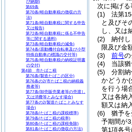
び納期)
次に掲げる
第69条
第70条
(軽自動車税の徴収の方
(1)
法第1
法)
と及びそ
第71条
(軽自動車税に関する申告
又は報告)
し、又は
第72条
(軽自動車税に係る不申告
(2)
納付し
等に関する過料)
第73条
(軽自動車税の減免)
限及び金
第74条
(原動機付自転車及び小型
(3)
前号
の
特殊自動車の標識の交付等)
第75条
(軽自動車税の納税証明書
(4)
当該猶
の交付)
第4節
市たばこ税
(5)
分割納
第76条
(製造たばこの区分)
かどうか
第76条の2
(市たばこ税の納税義
務者等)
を行う場
第77条
(卸売販売業者等の売渡し
又は各納
又は消費等とみなす場合)
第77条の2
(製造たばことみなす
額又は納
場合)
(6)
猶予を
第78条
(たばこ税の課税標準)
第79条
(たばこ税の税率)
予期間が
第80条
(たばこ税の課税免除)
第1項各
第81条
(たばこ税の徴収の方法)