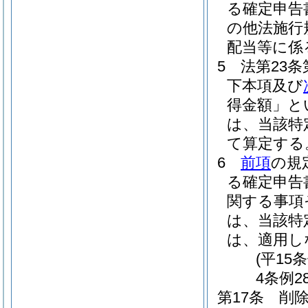
る確定申告
の他法施行
配当等に係
5
法第23
下本項及び
得金額」と
は、当該特
て算定する
6
前項
の規
る確定申告
関する事項
は、当該特
は、適用し
(平15
4条例2
第17条
削