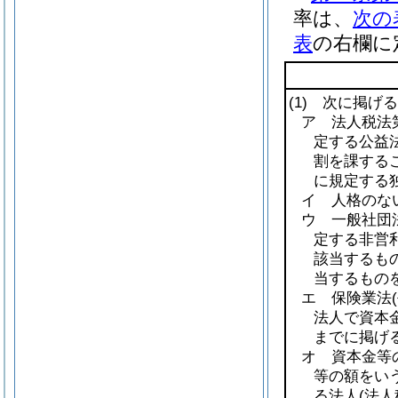
率は、
次の
表
の右欄に
(1)
次に掲げる
ア 法人税法第
定する公益法
割を課する
に規定する
イ 人格のな
ウ 一般社団
定する非営
該当するも
当するものを
エ 保険業法
法人で資本
までに掲げ
オ 資本金等
等の額をい
る法人
(法