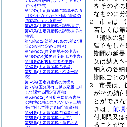
定の適用を受けようとする者が
をその者の
すべき申告)
第47条
(固定資産税の非課税の適
なものに分
用を受けなくなつた固定資産の
2
市長は、
所有者のすべき申告)
第48条
(固定資産税の課税標準)
若しくは第
第49条
(固定資産税の課税標準の
特例)
「徴収の猶
第49条の2
(法第349条の3第27項
猶予をした
等の条例で定める割合)
第49条の3
(住宅用地等の申告)
期間の延長
第49条の4
(被災住宅用地の申告)
又は納入さ
第49条の5
(現所有者の申告)
第50条
(固定資産税の税率)
納入の各納
第51条
(固定資産税の不均一課
期限ごとの
税)
第52条
(固定資産税の免税点)
3
市長は、
第53条
(区分所有に係る家屋に対
がその納付
して課する固定資産税)
第53条の2
(区分所有に係る家屋
とができな
の敷地の用に供されている土地
等に対して課する固定資産税)
きは、
前項
第54条
(固定資産税の賦課期日)
付期限又は
第55条
(固定資産税の納期)
第56条
(固定資産税の徴収の方
ることがで