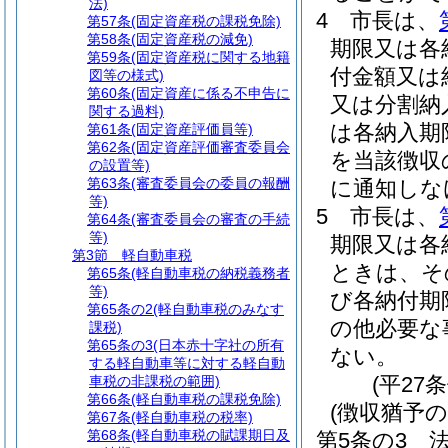
法)
4
市長は、
第57条
(固定資産税の課税免除)
第58条
(固定資産税の減免)
期限又は各
第59条
(固定資産税に関する地籍
付金額又は
図等の様式)
第60条
(固定資産に係る不申告に
又は分割納
関する過料)
は各納入期
第61条
(固定資産評価員等)
第62条
(固定資産評価審査委員会
を当該徴収
の設置等)
第63条
(審査委員会の委員の報酬
に通知しな
等)
5
市長は、
第64条
(審査委員会の審査の手続
等)
期限又は各
第3節
軽自動車税
ときは、そ
第65条
(軽自動車税の納税義務者
等)
び各納付期
第65条の2
(軽自動車税のみなす
の他必要な
課税)
第65条の3
(日本赤十字社の所有
ない。
する軽自動車等に対する軽自動
(平27
車税の非課税の範囲)
第66条
(軽自動車税の課税免除)
(徴収猶予の
第67条
(軽自動車税の税率)
第68条
(軽自動車税の賦課期日及
第5条の3