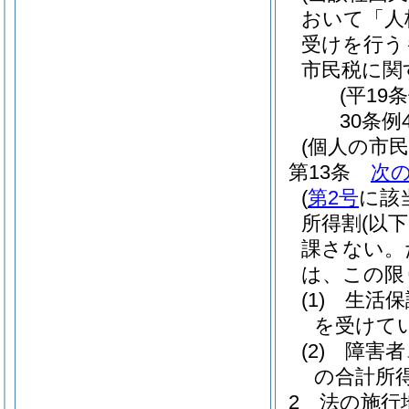
おいて「人
受けを行う
市民税に関
(平19
30条例
(個人の市
第13条
次
(
第2号
に該
所得割
(以
課さない。
は、この限
(1)
生活保
を受けて
(2)
障害者
の合計所得
2
法の施行