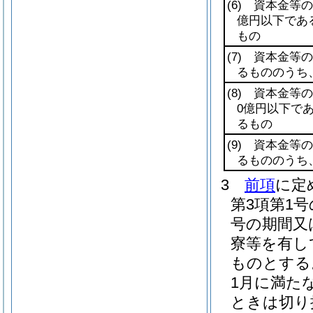
(6)
資本金等の額
億円以下であ
もの
(7)
資本金等の額
るもののうち
(8)
資本金等の額
0億円以下で
るもの
(9)
資本金等の額
るもののうち
3
前項
に定
第3項第1
号の期間又
寮等を有し
ものとする
1月に満た
ときは切り