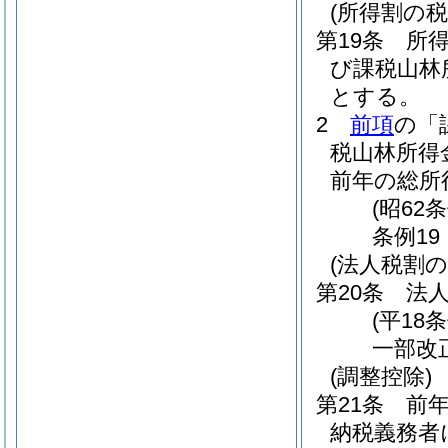
(所得割の税
第19条
所
び課税山林
とする。
2
前項
の「
税山林所得
前年の総所
(昭62
条例19
(法人税割の
第20条
法人
(平18
一部改
(調整控除)
第21条
前年
納税義務者