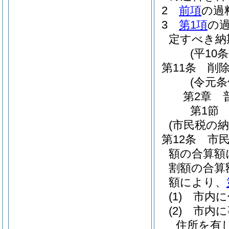
2
前項
の過
3
第1項
の
定すべき納
(平10
第11条
削
(令元条
第2章
第1節
(市民税の納
第12条
市
額の合算額
割額の合算
額により、
(1)
市内に
(2)
市内に
住所を有