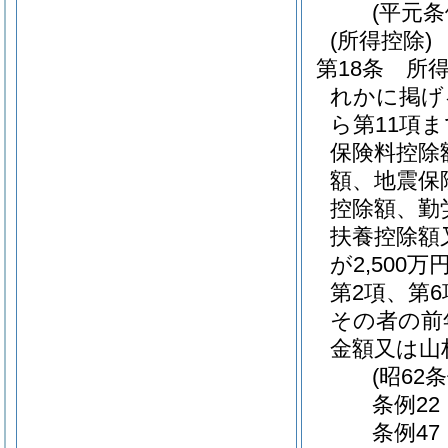
(平元条
(所得控除)
第18条
所得
れかに掲げ
ら第11項
保険料控除
額、地震保
控除額、勤
扶養控除額
が2,50
第2項、第
その者の前
金額又は山
(昭62
条例22
条例47