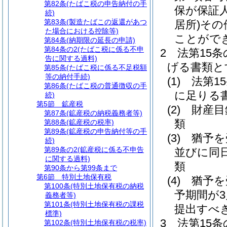
第82条
(たばこ税の申告納付の手
保が保証
続)
第83条
(製造たばこの返還があつ
居所)
その
た場合における控除等)
ことがで
第84条
(納期限の延長の申請)
第84条の2
(たばこ税に係る不申
2
法第15
告に関する過料)
げる書類と
第85条
(たばこ税に係る不足税額
等の納付手続)
(1)
法第1
第86条
(たばこ税の普通徴収の手
に足りる
続)
第5節
鉱産税
(2)
財産目
第87条
(鉱産税の納税義務者等)
類
第88条
(鉱産税の税率)
第89条
(鉱産税の申告納付等の手
(3)
猶予を
続)
第89条の2
(鉱産税に係る不申告
並びに同
に関する過料)
類
第90条から第99条まで
第6節
特別土地保有税
(4)
猶予を
第100条
(特別土地保有税の納税
予期間が
義務者等)
第101条
(特別土地保有税の課税
提出すべ
標準)
3
法第15
第102条
(特別土地保有税の税率)