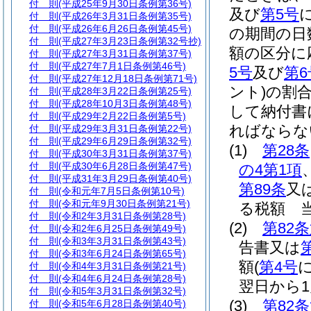
付 則
(平成25年9月30日条例第36号)
及び
第5号
付 則
(平成26年3月31日条例第35号)
付 則
(平成26年6月26日条例第45号)
の期間の日
付 則
(平成27年3月23日条例第32号抄)
額の区分に
付 則
(平成27年3月31日条例第37号)
付 則
(平成27年7月1日条例第46号)
5号
及び
第6
付 則
(平成27年12月18日条例第71号)
ント)
の割
付 則
(平成28年3月22日条例第25号)
付 則
(平成28年10月3日条例第48号)
して納付書
付 則
(平成29年2月22日条例第5号)
ればならな
付 則
(平成29年3月31日条例第22号)
付 則
(平成29年6月29日条例第32号)
(1)
第28条
付 則
(平成30年3月31日条例第37号)
付 則
(平成30年6月28日条例第47号)
の4第1項
付 則
(平成31年3月29日条例第40号)
第89条
又
付 則
(令和元年7月5日条例第10号)
付 則
(令和元年9月30日条例第21号)
る税額 
付 則
(令和2年3月31日条例第28号)
(2)
第82
付 則
(令和2年6月25日条例第49号)
付 則
(令和3年3月31日条例第43号)
告書又は
付 則
(令和3年6月24日条例第65号)
額
(
第4号
付 則
(令和4年3月31日条例第21号)
付 則
(令和4年6月24日条例第28号)
翌日から
付 則
(令和5年3月31日条例第32号)
(3)
第82
付 則
(令和5年6月28日条例第40号)