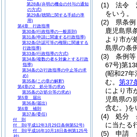
(1)
法令 
第28条
(弁明の機会の付与の通知
の方式)
をいう。
第29条
(聴聞に関する手続の準
用)
(2)
県条
第4章
行政指導
鹿児島県
第30条
(行政指導の一般原則)
第31条
(申請に関連する行政指導)
より市が
第32条
(許認可等の権限に関連する
島県の条
行政指導)
第33条
(行政指導の方式)
(3)
条例等
第34条
(複数の者を対象とする行政
67号)
第1
指導)
第34条の2
(行政指導の中止等の求
(昭和27年
め)
む。
第37
第35条
(この章の解釈)
第4章の2
処分等の求め
により市
第35条の2
(処分等の求め)
第5章
届出
児島県の
第36条
(届出)
含む。)
を
第6章
補則
第37条
(委任)
(4)
処分 
付 則
に当たる
付 則
(平成12年3月29日条例第52号)
付 則
(平成16年10月18日条例第125号
(5)
申請 
抄)