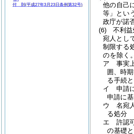
他の自己
付 則
(平成27年3月23日条例第32号)
等」という
政庁が諾
(6)
不利益
宛人とし
制限する
のを除く
ア
事実
囲、時
る手続
イ
申請
申請に基
ウ
名宛
る処分
エ
許認
の基礎