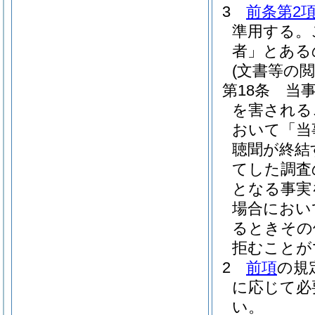
3
前条第2
準用する。
者」とある
(文書等の閲
第18条
当
を害される
おいて「当
聴聞が終結
てした調査
となる事実
場合におい
るときその
拒むことが
2
前項
の規
に応じて必
い。