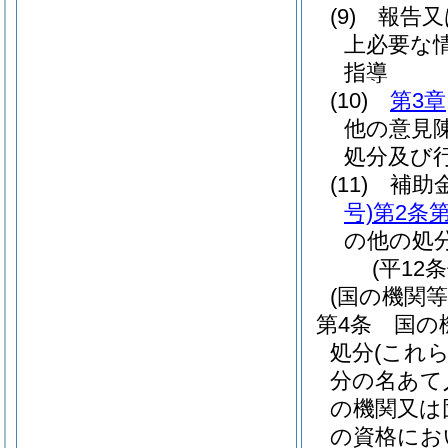
(9)
報告又
上必要な
指導
(10)
第3章
他の意見
処分及び
(11)
補助
号)
第2条第
の他の処
(平12
(国の機関
第4条
国の
処分
(これ
分の名あて
の機関又は
の資格にお