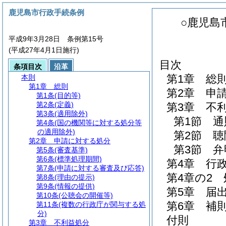
鹿児島市行政手続条例
○鹿児島
平成9年3月28日 条例第15号
(平成27年4月1日施行)
目次
条項目次
沿革
第1章
総
本則
第1章
総則
第2章
申
第1条
(目的等)
第2条
(定義)
第3章
不
第3条
(適用除外)
第1節
通
第4条
(国の機関等に対する処分等
の適用除外)
第2節
聴
第2章
申請に対する処分
第3節
弁
第5条
(審査基準)
第6条
(標準処理期間)
第4章
行
第7条
(申請に対する審査及び応答)
第4章の2
第8条
(理由の提示)
第9条
(情報の提供)
第5章
届
第10条
(公聴会の開催等)
第6章
補
第11条
(複数の行政庁が関与する処
分)
付則
第3章
不利益処分