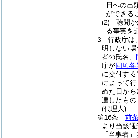
日への出
ができる
(2)
聴聞が
る事実を
3
行政庁は
明しない場
者の氏名、
庁が
同項各
に交付する
によって行
めた日から
達したもの
(代理人)
第16条
前条
より当該通
「当事者」