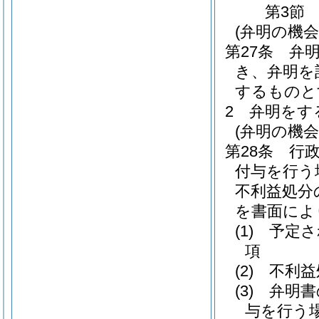
第3節
(弁明の機
第27条
弁
き、弁明を
するものと
2
弁明をす
(弁明の機
第28条
行
付与を行う
不利益処分
を書面によ
(1)
予定さ
項
(2)
不利益
(3)
弁明書
与を行う