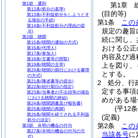
第1節
通則
第1章
第12条
(処分の基準)
(目的等)
第13条
(不利益処分をしようとす
る場合の手続)
第1条
この
第14条
(不利益処分の理由の提
規定の趣旨
示)
第2節
聴聞
続に関し、
第15条
(聴聞の通知の方式)
おける公正
第16条
(代理人)
第17条
(参加人)
内容及び過
第18条
(文書等の閲覧)
上を図り、
第19条
(聴聞の主宰)
第20条
(聴聞の期日における審理
とする。
の方式)
第21条
(陳述書等の提出)
2
処分、行
第22条
(続行期日の指定)
定する事項
第23条
(当事者の不出頭等の場合
における聴聞の終結)
めがある場
第24条
(聴聞調書及び報告書)
(平12
第25条
(聴聞の再開)
第26条
(聴聞を経てされる不利益
(定義)
処分の決定)
第2条
この
第3節
弁明の機会の付与
第27条
(弁明の機会の付与の方
当該各号
に
式)