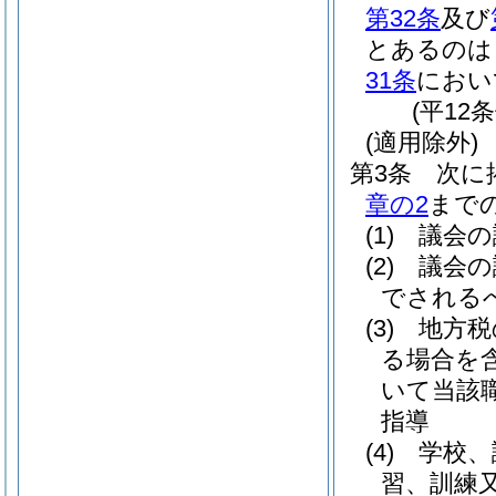
第32条
及び
とあるのは
31条
におい
(平12
(適用除外)
第3条
次に
章の2
まで
(1)
議会の
(2)
議会の
でされる
(3)
地方税
る場合を含
いて当該
指導
(4)
学校、
習、訓練