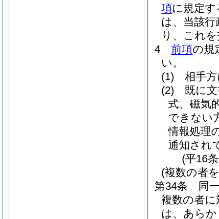
項
に規定す
は、当該行
り、これを
4
前項
の規
い。
(1)
相手方
(2)
既に文
式、磁気
できない
情報処理
通知され
(平16
(複数の者
第34条
同
複数の者に
は、あらか