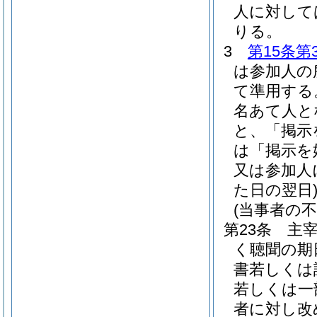
人に対して
りる。
3
第15条第
は参加人の
て準用する
名あて人と
と、「掲示
は「掲示を
又は参加人
た日の翌日
(当事者の
第23条
主
く聴聞の期
書若しくは
若しくは一
者に対し改