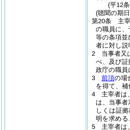
(平12
(聴聞の期
第20条
主
の職員に、
等の条項並
者に対し説
2
当事者又
べ、及び証
政庁の職員
3
前項
の場
を得て、補
4
主宰者は
は、当事者
しくは証拠
明を求める
5
主宰者は