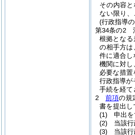
その内容と
ない限り、
(行政指導
第34条の2
根拠となる
の相手方は
件に適合し
機関に対し
必要な措置
行政指導が
手続を経て
2
前項
の規
書を提出し
(1)
申出を
(2)
当該行
(3)
当該行