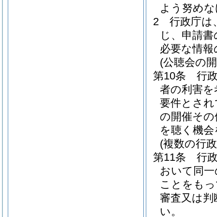
よう努めな
2
行政庁は
じ、申請書
必要な情報
(公聴会の開
第10条
行
者の利害を
要件とされ
の開催その
を聴く機会
(複数の行
第11条
行
おいて同一
ことをもっ
審査又は判
い。