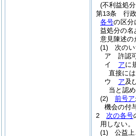
(不利益処
第13条
行
各号
の区分
益処分の名
意見陳述の
(1)
次のい
ア
許認
イ
ア
に
直接に
ウ
ア
及
当と認
(2)
前号ア
機会の付
2
次の各号
用しない。
(1)
公益上