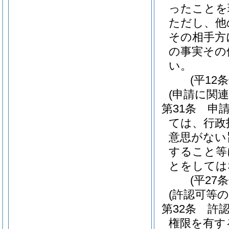
ったことを
ただし、他
その相手方
の事実その
い。
(平12
(申請に関
第31条
申
ては、行政
意思がない
すること等
とをしては
(平27
(許認可等
第32条
許
権限を有す