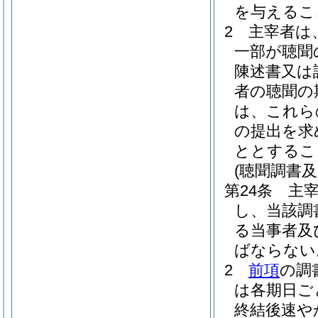
を与えるこ
2
主宰者は
一部が聴聞
陳述書又は
者の聴聞の
は、これら
の提出を求
ととするこ
(聴聞調書及
第24条
主
し、当該調
る当事者及
ばならない
2
前項
の調
は各期日ご
終結後速や