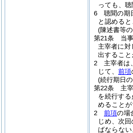
っても、聴
6
聴聞の期
と認めると
(陳述書等の
第21条
当
主宰者に対
出すること
2
主宰者は
じて、
前項
(続行期日の
第22条
主
を続行する
めることが
2
前項
の場
じめ、次回
ばならない