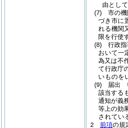
由とし
(7)
市の機
づき市に
れる機関
限を行使
(8)
行政指
おいて一
為又は不
て行政庁
いものを
(9)
届出 
該当する
通知が義
等上の効
されてい
2
前項
の規