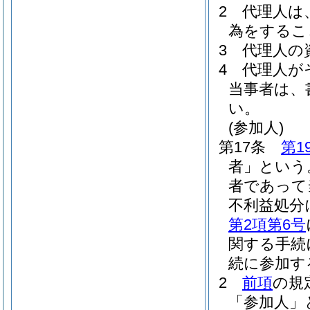
2
代理人は
為をするこ
3
代理人の
4
代理人が
当事者は、
い。
(参加人)
第17条
第1
者」という
者であって
不利益処分
第2項第6号
関する手続
続に参加す
2
前項
の規
「参加人」