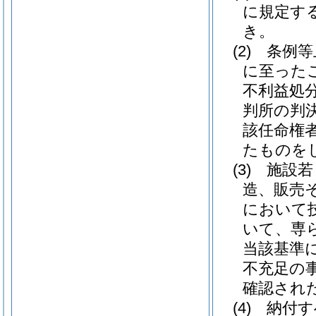
に規定す
き。
(2)
条例等
に至った
不利益処
判所の判
該任命権
たものを
(3)
施設若
造、販売
において
いて、専
当該基準
不充足の
確認され
(4)
納付す