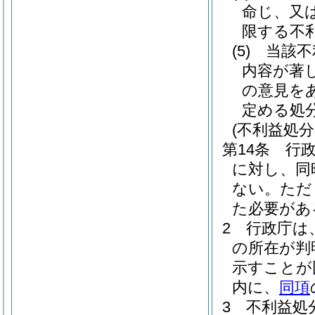
命じ、又
限する不
(5)
当該不
内容が著
の意見を
定める処
(不利益処
第14条
行
に対し、同
ない。
ただ
た必要があ
2
行政庁は
の所在が判
示すことが
内に、
同項
3
不利益処