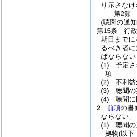
り示さなけ
第2節
(聴聞の通知
第15条
行
期日までに
るべき者に
ばならない
(1)
予定さ
項
(2)
不利益
(3)
聴聞の
(4)
聴聞に
2
前項
の書
ならない。
(1)
聴聞の
拠物
(以