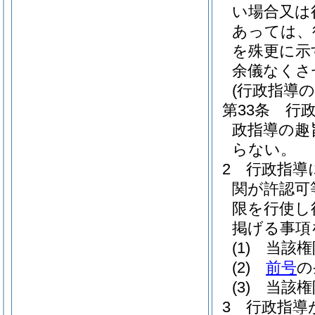
い場合又は
あっては、
を殊更に示
余儀なくさ
(行政指導の
第33条
行
政指導の趣
らない。
2
行政指導
関が許認可
限を行使し
掲げる事項
(1)
当該権
(2)
前号
の
(3)
当該権
3
行政指導