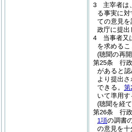
3
主宰者は
る事実に対
ての意見を
政庁に提出
4
当事者又
を求めるこ
(聴聞の再開
第25条
行
があると認
より提出さ
できる。
第
いて準用す
(聴聞を経
第26条
行
1項
の調書
の意見を十