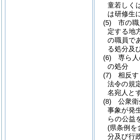
童若しく
は研修生
(5)
市の職
定する地
の職員で
る処分及
(6)
専ら人
の処分
(7)
相反す
法令の規
名宛人と
(8)
公衆衛
事象が発
らの公益
(県条例を
分及び行