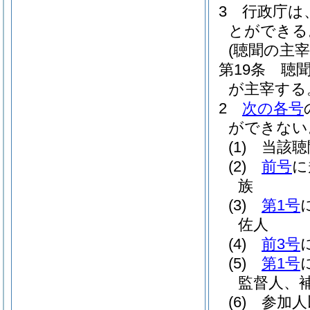
3
行政庁は
とができる
(聴聞の主宰
第19条
聴
が主宰する
2
次の各号
ができない
(1)
当該聴
(2)
前号
に
族
(3)
第1号
佐人
(4)
前3号
(5)
第1号
監督人、
(6)
参加人