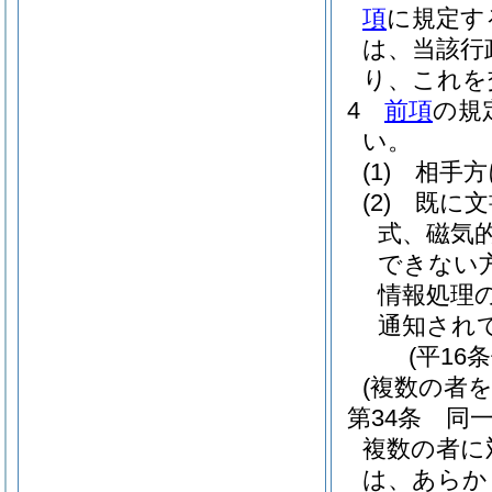
項
に規定す
は、当該行
り、これを
4
前項
の規
い。
(1)
相手方
(2)
既に文
式、磁気
できない
情報処理
通知され
(平16
(複数の者
第34条
同
複数の者に
は、あらか