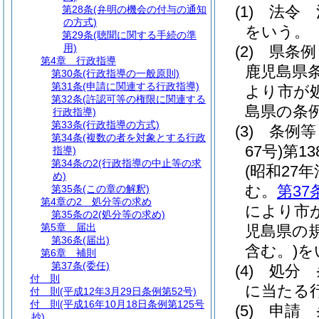
(1)
法令 
第28条
(弁明の機会の付与の通知
の方式)
をいう。
第29条
(聴聞に関する手続の準
用)
(2)
県条
第4章
行政指導
鹿児島県
第30条
(行政指導の一般原則)
第31条
(申請に関連する行政指導)
より市が
第32条
(許認可等の権限に関連する
島県の条
行政指導)
第33条
(行政指導の方式)
(3)
条例等
第34条
(複数の者を対象とする行政
67号)
第1
指導)
第34条の2
(行政指導の中止等の求
(昭和27年
め)
む。
第37
第35条
(この章の解釈)
第4章の2
処分等の求め
により市
第35条の2
(処分等の求め)
第5章
届出
児島県の
第36条
(届出)
含む。)
を
第6章
補則
第37条
(委任)
(4)
処分 
付 則
に当たる
付 則
(平成12年3月29日条例第52号)
付 則
(平成16年10月18日条例第125号
(5)
申請 
抄)