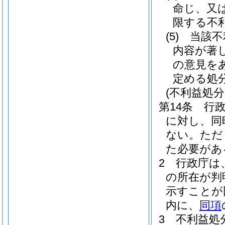
命じ、又
限する不
(5)
当該不
内容が著
の意見を
定める処
(不利益処
第14条
行
に対し、同
ない。
ただ
た必要があ
2
行政庁は
の所在が判
示すことが
内に、
同項
3
不利益処