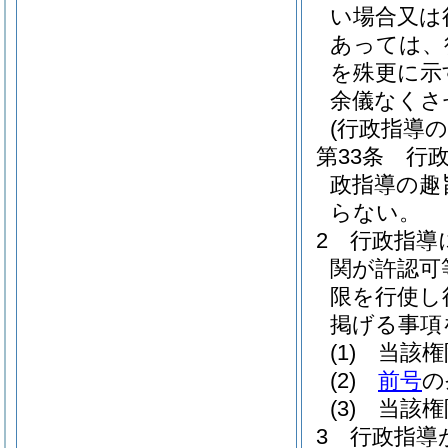
い場合又は
あっては、
を殊更に示
余儀なくさ
(行政指導の
第33条
行
政指導の趣
らない。
2
行政指導
関が許認可
限を行使し
掲げる事項
(1)
当該権
(2)
前号
の
(3)
当該権
3
行政指導