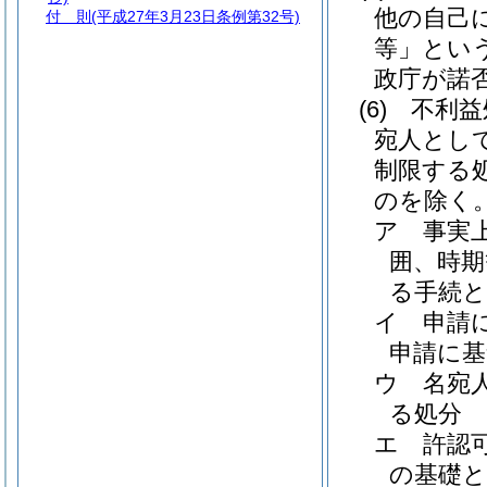
他の自己
付 則
(平成27年3月23日条例第32号)
等」という
政庁が諾
(6)
不利益
宛人とし
制限する
のを除く
ア
事実
囲、時
る手続
イ
申請
申請に基
ウ
名宛
る処分
エ
許認
の基礎