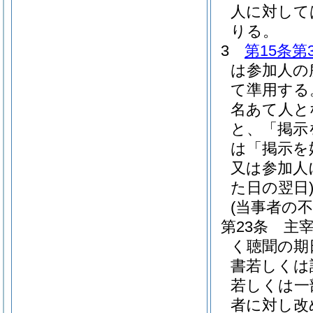
人に対して
りる。
3
第15条第
は参加人の
て準用する
名あて人と
と、「掲示
は「掲示を
又は参加人
た日の翌日
(当事者の
第23条
主
く聴聞の期
書若しくは
若しくは一
者に対し改