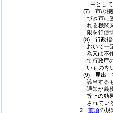
由とし
(7)
市の機
づき市に
れる機関
限を行使
(8)
行政指
おいて一
為又は不
て行政庁
いものを
(9)
届出 
該当する
通知が義
等上の効
されてい
2
前項
の規