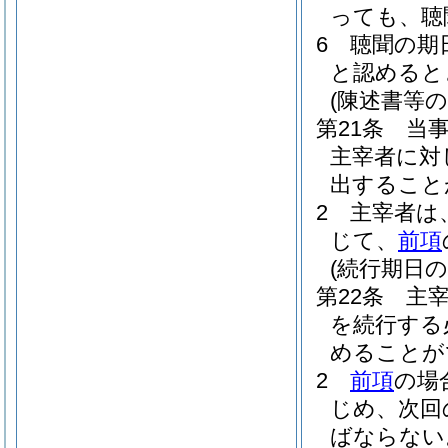
っても、聴
6
聴聞の期
と認めると
(陳述書等の
第21条
当
主宰者に対
出すること
2
主宰者は
じて、
前項
(続行期日の
第22条
主
を続行する
めることが
2
前項
の場
じめ、次回
ばならない