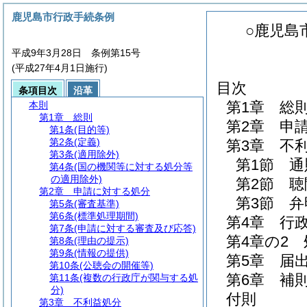
鹿児島市行政手続条例
○鹿児島
平成9年3月28日 条例第15号
(平成27年4月1日施行)
目次
条項目次
沿革
第1章
総
本則
第1章
総則
第2章
申
第1条
(目的等)
第2条
(定義)
第3章
不
第3条
(適用除外)
第1節
通
第4条
(国の機関等に対する処分等
の適用除外)
第2節
聴
第2章
申請に対する処分
第3節
弁
第5条
(審査基準)
第6条
(標準処理期間)
第4章
行
第7条
(申請に対する審査及び応答)
第4章の2
第8条
(理由の提示)
第9条
(情報の提供)
第5章
届
第10条
(公聴会の開催等)
第6章
補
第11条
(複数の行政庁が関与する処
分)
付則
第3章
不利益処分