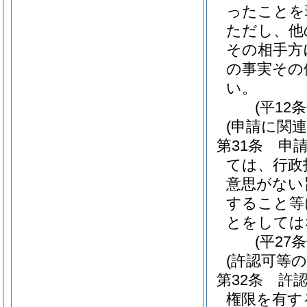
ったことを
ただし、他
その相手方
の事実その
い。
(平12
(申請に関
第31条
申
ては、行政
意思がない
すること等
とをしては
(平27
(許認可等
第32条
許
権限を有す