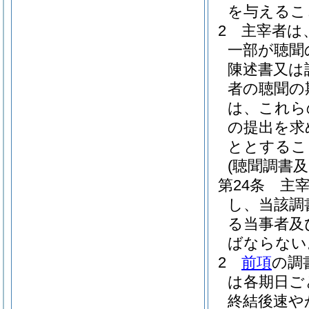
を与えるこ
2
主宰者は
一部が聴聞
陳述書又は
者の聴聞の
は、これら
の提出を求
ととするこ
(聴聞調書及
第24条
主
し、当該調
る当事者及
ばならない
2
前項
の調
は各期日ご
終結後速や