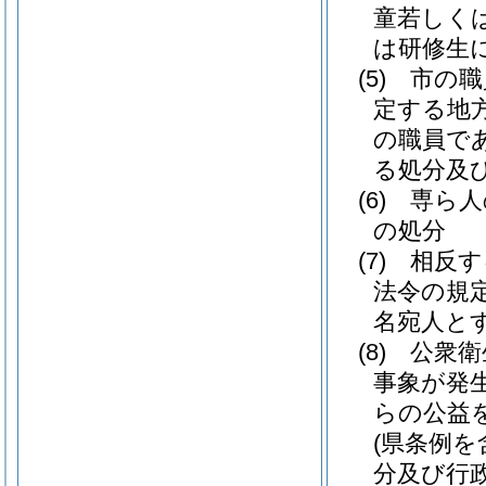
童若しく
は研修生
(5)
市の職
定する地
の職員で
る処分及
(6)
専ら人
の処分
(7)
相反す
法令の規
名宛人と
(8)
公衆衛
事象が発
らの公益
(県条例を
分及び行