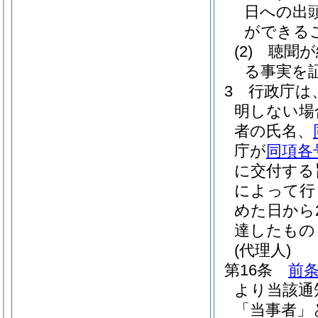
日への出
ができる
(2)
聴聞が
る事実を
3
行政庁は
明しない場
者の氏名、
庁が
同項各
に交付する
によって行
めた日から
達したもの
(代理人)
第16条
前条
より当該通
「当事者」