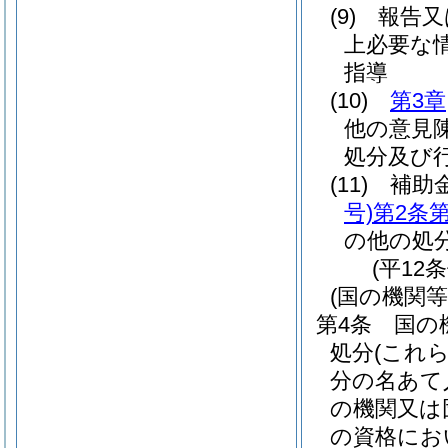
(9)
報告又
上必要な
指導
(10)
第3章
他の意見
処分及び
(11)
補助
号)
第2条第
の他の処
(平12
(国の機関
第4条
国の
処分
(これ
分の名あて
の機関又は
の資格にお