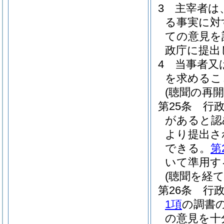
3
主宰者は
る事実に対
ての意見を
政庁に提出
4
当事者又
を求めるこ
(聴聞の再開
第25条
行
があると認
より提出さ
できる。
第
いて準用す
(聴聞を経
第26条
行
1項
の調書
の意見を十