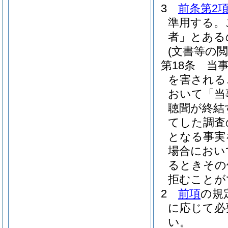
3
前条第2
準用する。
者」とある
(文書等の閲
第18条
当
を害される
おいて「当
聴聞が終結
てした調査
となる事実
場合におい
るときその
拒むことが
2
前項
の規
に応じて必
い。