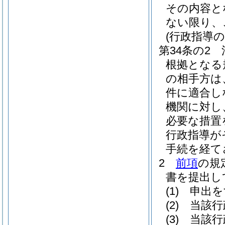
その内容と
ない限り、
(行政指導
第34条の2
根拠となる
の相手方は
件に適合し
機関に対し
必要な措置
行政指導が
手続を経て
2
前項
の規
書を提出し
(1)
申出を
(2)
当該行
(3)
当該行