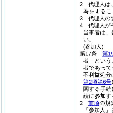
2
代理人は
為をするこ
3
代理人の
4
代理人が
当事者は、
い。
(参加人)
第17条
第1
者」という
者であって
不利益処分
第2項第6号
関する手続
続に参加す
2
前項
の規
「参加人」