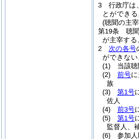
3
行政庁は
とができる
(聴聞の主宰
第19条
聴
が主宰する
2
次の各号
ができない
(1)
当該聴
(2)
前号
に
族
(3)
第1号
佐人
(4)
前3号
(5)
第1号
監督人、
(6)
参加人