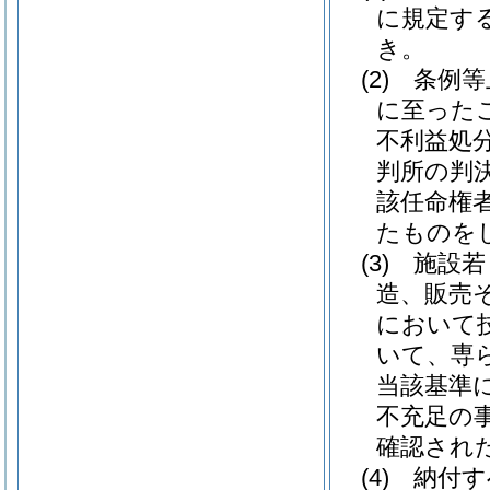
に規定す
き。
(2)
条例等
に至った
不利益処
判所の判
該任命権
たものを
(3)
施設若
造、販売
において
いて、専
当該基準
不充足の
確認され
(4)
納付す