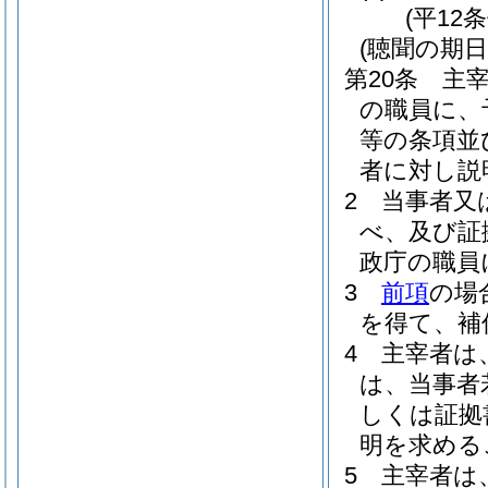
(平12
(聴聞の期
第20条
主
の職員に、
等の条項並
者に対し説
2
当事者又
べ、及び証
政庁の職員
3
前項
の場
を得て、補
4
主宰者は
は、当事者
しくは証拠
明を求める
5
主宰者は