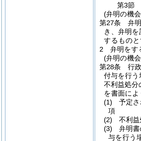
第3節
(弁明の機
第27条
弁
き、弁明を
するものと
2
弁明をす
(弁明の機
第28条
行
付与を行う
不利益処分
を書面によ
(1)
予定さ
項
(2)
不利益
(3)
弁明書
与を行う