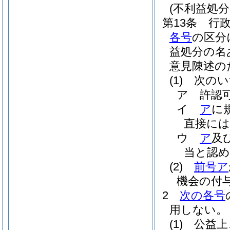
(不利益処
第13条
行
各号
の区分
益処分の名
意見陳述の
(1)
次のい
ア
許認
イ
ア
に
直接に
ウ
ア
及
当と認
(2)
前号ア
機会の付
2
次の各号
用しない。
(1)
公益上