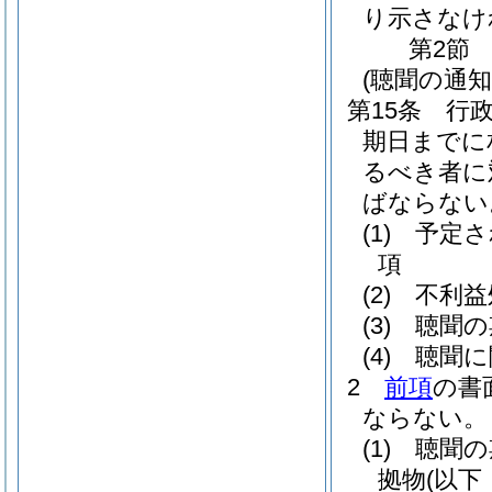
り示さなけ
第2節
(聴聞の通知
第15条
行
期日までに
るべき者に
ばならない
(1)
予定さ
項
(2)
不利益
(3)
聴聞の
(4)
聴聞に
2
前項
の書
ならない。
(1)
聴聞の
拠物
(以