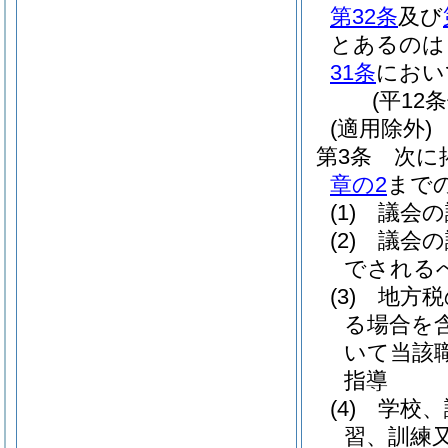
第32条
及び
とあるのは
31条
におい
(平12
(適用除外)
第3条
次に
章の2
まで
(1)
議会の
(2)
議会の
でされる
(3)
地方税
る場合を含
いて当該
指導
(4)
学校、
習、訓練