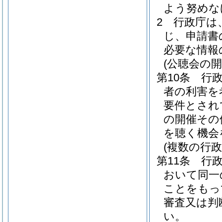
よう努めな
2
行政庁は
じ、申請書
必要な情報
(公聴会の開
第10条
行
者の利害を
要件とされ
の開催その
を聴く機会
(複数の行
第11条
行
おいて同一
ことをもっ
審査又は判
い。