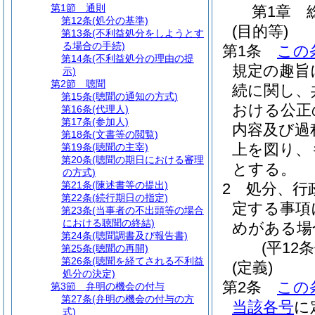
第1節
通則
第1章
第12条
(処分の基準)
(目的等)
第13条
(不利益処分をしようとす
る場合の手続)
第1条
この
第14条
(不利益処分の理由の提
規定の趣旨
示)
第2節
聴聞
続に関し、
第15条
(聴聞の通知の方式)
おける公正
第16条
(代理人)
第17条
(参加人)
内容及び過
第18条
(文書等の閲覧)
上を図り、
第19条
(聴聞の主宰)
第20条
(聴聞の期日における審理
とする。
の方式)
第21条
(陳述書等の提出)
2
処分、行
第22条
(続行期日の指定)
定する事項
第23条
(当事者の不出頭等の場合
における聴聞の終結)
めがある場
第24条
(聴聞調書及び報告書)
(平12
第25条
(聴聞の再開)
第26条
(聴聞を経てされる不利益
(定義)
処分の決定)
第2条
この
第3節
弁明の機会の付与
第27条
(弁明の機会の付与の方
当該各号
に
式)