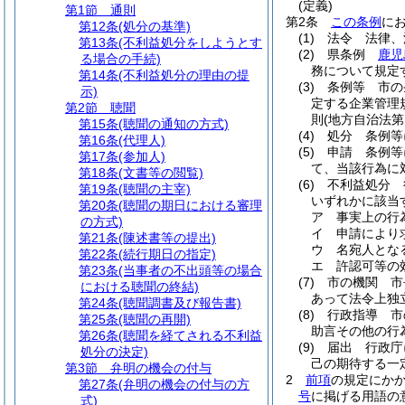
(定義)
第1節
通則
第2条
この条例
に
第12条
(処分の基準)
(1)
法令 法律、
第13条
(不利益処分をしようとす
(2)
県条例
鹿児
る場合の手続)
務について規定
第14条
(不利益処分の理由の提
(3)
条例等 市の
示)
定する企業管理
第2節
聴聞
則
(地方自治法第
第15条
(聴聞の通知の方式)
(4)
処分 条例等
第16条
(代理人)
(5)
申請 条例等
第17条
(参加人)
て、当該行為に
第18条
(文書等の閲覧)
(6)
不利益処分 
第19条
(聴聞の主宰)
いずれかに該当
第20条
(聴聞の期日における審理
ア
事実上の行
の方式)
イ
申請により
第21条
(陳述書等の提出)
ウ
名宛人とな
第22条
(続行期日の指定)
エ
許認可等の
第23条
(当事者の不出頭等の場合
(7)
市の機関 市
における聴聞の終結)
あって法令上独
第24条
(聴聞調書及び報告書)
(8)
行政指導 市
第25条
(聴聞の再開)
助言その他の行
第26条
(聴聞を経てされる不利益
(9)
届出 行政庁
処分の決定)
己の期待する一
第3節
弁明の機会の付与
2
前項
の規定にか
第27条
(弁明の機会の付与の方
号
に掲げる用語の
式)