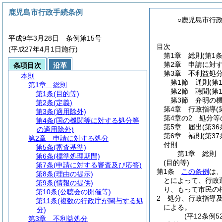
鹿児島市行政手続条例
○鹿児島市行
平成9年3月28日 条例第15号
目次
(平成27年4月1日施行)
第1章
総則
(第1
第2章
申請に対
条項目次
沿革
第3章
不利益処
本則
第1節
通則
(第
第1章
総則
第2節
聴聞
(第
第1条
(目的等)
第3節
弁明の
第2条
(定義)
第4章
行政指導
(
第3条
(適用除外)
第4章の2
処分等
第4条
(国の機関等に対する処分等
第5章
届出
(第36
の適用除外)
第6章
補則
(第37
第2章
申請に対する処分
付則
第5条
(審査基準)
第1章
総則
第6条
(標準処理期間)
(目的等)
第7条
(申請に対する審査及び応答)
第1条
この条例
は
第8条
(理由の提示)
とによって、行政
第9条
(情報の提供)
り、もって市民の
第10条
(公聴会の開催等)
2
処分、行政指導
第11条
(複数の行政庁が関与する処
による。
分)
(平12条例
第3章
不利益処分