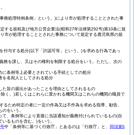
る。
「事務処理特例条例」という。)
により市が処理することとされた事
に規定する規程及び地方公営企業法
(昭和27年法律第292号)
第10条に規
より市が処理することとされた事務について規定する鹿児島県の規
を付与する処分
(以下「許認可等」という。)
を求める行為であっ
義務を課し、又はその権利を制限する処分をいう。
ただし、次の
めに条例等上必要とされている手続としての処分
者を名宛人としてされる処分
した旨の届出があったことを理由としてされるもの
を除く。)
若しくはこれらに置かれる機関又はこれらの機関の職員で
するため特定の者に一定の作為又は不作為を求める指導、勧告、
ものをいう。
って、条例等により直接に当該通知が義務付けられているもの
(自
ているものを含む。)
をいう。
号
中「条例等に基づく行政庁」とあるのは「行政庁」と、
同項第5