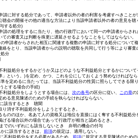
申請に対する処分であって、申請者以外の者の利害を考慮すべきことが
公聴会の開催その他の適当な方法により当該申請者以外の者の意見を聴
与する処分)
申請の処理をするに当たり、他の行政庁において同一の申請者からされ
いての審査又は判断を殊更に遅延させるようなことをしてはならない。
一の申請者からされた相互に関連する複数の申請に対する処分について
連絡をとり、当該申請者からの説明の聴取を共同して行う等により審査
益処分
則
不利益処分をするかどうか又はどのような不利益処分とするかについて
準」という。)
を定め、かつ、これを公にしておくよう努めなければなら
基準を定めるに当たっては、当該不利益処分の性質に照らしてできる限
うとする場合の手続)
不利益処分をしようとする場合には、
次の各号
の区分に従い、
この章
の
定める意見陳述のための手続を執らなければならない。
に該当するとき 聴聞
取り消す不利益処分をしようとするとき。
るもののほか、名あて人の資格又は地位を直接にはく奪する不利益処分
掲げる場合以外の場合であって行政庁が相当と認めるとき。
までのいずれにも該当しないとき 弁明の機会の付与
れかに該当するときは、
前項
の規定は、適用しない。
に不利益処分をする必要があるため、
前項
に規定する意見陳述のための