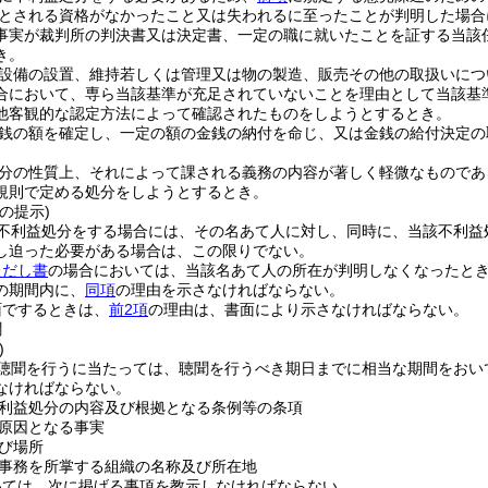
とされる資格がなかったこと又は失われるに至ったことが判明した場合
事実が裁判所の判決書又は決定書、一定の職に就いたことを証する当該
き。
設備の設置、維持若しくは管理又は物の製造、販売その他の取扱いにつ
合において、専ら当該基準が充足されていないことを理由として当該基
他客観的な認定方法によって確認されたものをしようとするとき。
銭の額を確定し、一定の額の金銭の納付を命じ、又は金銭の給付決定の
分の性質上、それによって課される義務の内容が著しく軽微なものであ
規則で定める処分をしようとするとき。
の提示)
不利益処分をする場合には、その名あて人に対し、同時に、当該不利益
し迫った必要がある場合は、この限りでない。
ただし書
の場合においては、当該名あて人の所在が判明しなくなったと
の期間内に、
同項
の理由を示さなければならない。
面でするときは、
前2項
の理由は、書面により示さなければならない。
聞
)
聴聞を行うに当たっては、聴聞を行うべき期日までに相当な期間をおい
なければならない。
利益処分の内容及び根拠となる条例等の条項
原因となる事実
び場所
事務を所掌する組織の名称及び所在地
いては、次に掲げる事項を教示しなければならない。