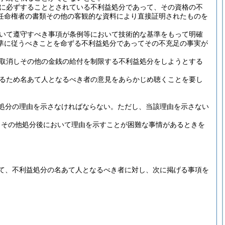
に必ずすることとされている不利益処分であって、その資格の不
任命権者の書類その他の客観的な資料により直接証明されたものを
いて遵守すべき事項が条例等において技術的な基準をもって明確
準に従うべきことを命ずる不利益処分であってその不充足の事実が
取消しその他の金銭の給付を制限する不利益処分をしようとする
るため名あて人となるべき者の意見をあらかじめ聴くことを要し
処分の理由を示さなければならない。
ただし、当該理由を示さない
きその他処分後において理由を示すことが困難な事情があるときを
て、不利益処分の名あて人となるべき者に対し、次に掲げる事項を