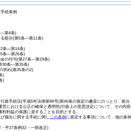
政手続条例
条―第4条)
する処分
(第5条―第11条)
分
12条―第14条)
15条―第26条)
機会の付与
(第27条―第29条)
第30条―第35条)
の求め
(第35条の2)
条)
条)
、行政手続法
(平成5年法律第88号)
第46条の規定の趣旨にのっとり、処
運営における公正の確保と透明性
(行政上の意思決定について、その内
権利利益の保護に資することを目的とする。
及び届出に関する手続に関し
この条例
に規定する事項について、他の条
52・平27条例32・一部改正)