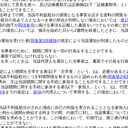
出頭して意見を述べ、及び証拠書類又は証拠物
(以下「証拠書類等」とい
ることができること。
る時までの間、当該不利益処分の原因となる事実を証する資料の閲覧を
益処分の名あて人となるべき者の所在が判明しない場合においては、
第1
該行政庁が
同項各号
に掲げる事項を記載した書面をいつでもその者に交
この場合においては、掲示を始めた日から2週間を経過したときに、当
の通知を受けた者
(
同条第3項後段
の規定により当該通知が到達したものと
。
、当事者のために、聴聞に関する一切の行為をすることができる。
、書面で証明しなければならない。
格を失ったときは、当該代理人を選任した当事者は、書面でその旨を行
定により聴聞を主宰する者
(以下「主宰者」という。)
は、必要があると
当該不利益処分につき利害関係を有するものと認められる者
(
同条第2項
求め、又は当該聴聞に関する手続に参加することを許可することができ
り当該聴聞に関する手続に参加する者
(以下「参加人」という。)
は、代理
4項
までの規定は、
前項
の代理人について準用する。
この場合において
。
当該不利益処分がされた場合に自己の利益を害されることとなる参加人
た時から聴聞が終結する時までの間、行政庁に対し、当該事案について
閲覧を求めることができる。
この場合において、行政庁は、第三者の利
むことができない。