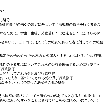
ない。
る処分
徴税吏員
(他の法令の規定に基づいて当該職員の職務を行う者を含
するために、学生、生徒、児童若しくは幼児若しくはこれらの保
る者をいう。以下同じ。)
又は市の職員であった者に対してその職務
裁定その他の処分
(その双方を名宛人とするものに限る。)
及び行政
能性のある現場においてこれらの公益を確保するために行使すべ
び行政指導
目的としてされる処分及び行政指導
おいて法令に基づいてされる処分及び行政指導
助金等をいう。)
の交付の決定その他の処分
その固有の資格において当該処分の名あて人となるものに限る。)
の資格においてすべきこととされているものに限る。)
については、