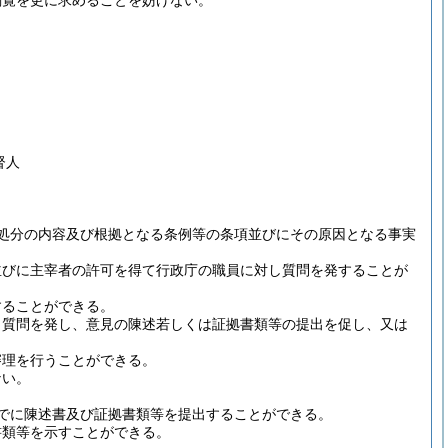
閲覧を更に求めることを妨げない。
督人
処分の内容及び根拠となる条例等の条項並びにその原因となる事実
並びに主宰者の許可を得て行政庁の職員に対し質問を発することが
することができる。
し質問を発し、意見の陳述若しくは証拠書類等の提出を促し、又は
審理を行うことができる。
ない。
でに陳述書及び証拠書類等を提出することができる。
書類等を示すことができる。