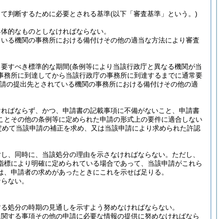
って判断するために必要とされる基準
(以下「審査基準」という。)
具体的なものとしなければならない。
ている機関の事務所における備付けその他の適当な方法により審査
常要すべき標準的な期間
(条例等により当該行政庁と異なる機関が当
事務所に到達してから当該行政庁の事務所に到達するまでに通常要
請の提出先とされている機関の事務所における備付けその他の適
ければならず、かつ、申請書の記載事項に不備がないこと、申請書
ことその他の条例等に定められた申請の形式上の要件に適合しない
定めて当該申請の補正を求め、又は当該申請により求められた許認
対し、同時に、当該処分の理由を示さなければならない。
ただし、
指標により明確に定められている場合であって、当該申請がこれら
は、申請者の求めがあったときにこれを示せば足りる。
ならない。
する処分の時期の見通しを示すよう努めなければならない。
に関する事項その他の申請に必要な情報の提供に努めなければなら