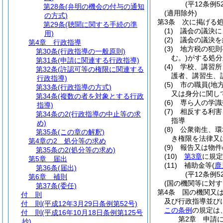
(平12条例
第28条
(弁明の機会の付与の通知
(適用除外)
の方式)
第3条
次に掲げる
第29条
(聴聞に関する手続の準
(1)
議会の議決に
用)
(2)
議会の議決を
第4章
行政指導
(3)
地方税の犯則
第30条
(行政指導の一般原則)
む。)
がする処分
第31条
(申請に関連する行政指導)
(4)
学校、講習所
第32条
(許認可等の権限に関連する
護者、講習生、
行政指導)
(5)
市の職員
(地
第33条
(行政指導の方式)
又は身分に関し
第34条
(複数の者を対象とする行政
(6)
専ら人の学識
指導)
(7)
相反する利害
第34条の2
(行政指導の中止等の求
指導
め)
(8)
公衆衛生、環
第35条
(この章の解釈)
き権限を法律又
第4章の2
処分等の求め
(9)
報告又は物件
第35条の2
(処分等の求め)
(10)
第3章
に規定
第5章
届出
(11)
補助金等
(
鹿
第36条
(届出)
(平12条例
第6章
補則
(国の機関等に対す
第37条
(委任)
第4条
国の機関又
付 則
及び行政指導並び
付 則
(平成12年3月29日条例第52号)
この条例
の規定は
付 則
(平成16年10月18日条例第125号
第2章
申請
抄)