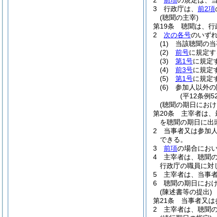
2
前項
の規定は、
3
行政庁は、
前2項
(聴聞の主宰)
第19条
聴聞は、行
2
次の各号
のいず
(1)
当該聴聞の当
(2)
前号
に規定す
(3)
第1号
に規定
(4)
前3号
に規定
(5)
第1号
に規定
(6)
参加人以外の
(平12条例
(聴聞の期日におけ
第20条
主宰者は、
を聴聞の期日に出
2
当事者又は参加
できる。
3
前項
の場合にお
4
主宰者は、聴聞
行政庁の職員に対
5
主宰者は、当事
6
聴聞の期日にお
(陳述書等の提出)
第21条
当事者又は
2
主宰者は、聴聞