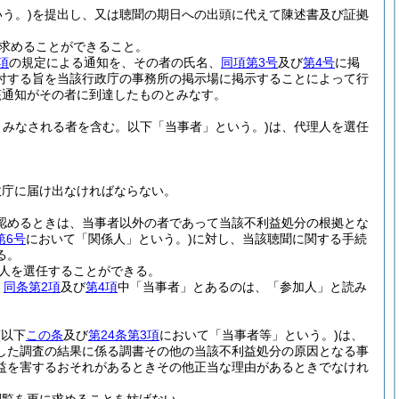
う。)
を提出し、又は聴聞の期日への出頭に代えて陳述書及び証拠
求めることができること。
項
の規定による通知を、その者の氏名、
同項第3号
及び
第4号
に掲
付する旨を当該行政庁の事務所の掲示場に掲示することによって行
該通知がその者に到達したものとみなす。
みなされる者を含む。以下「当事者」という。)
は、代理人を選任
政庁に届け出なければならない。
認めるときは、当事者以外の者であって当該不利益処分の根拠とな
第6号
において「関係人」という。)
に対し、当該聴聞に関する手続
る。
人を選任することができる。
、
同条第2項
及び
第4項
中「当事者」とあるのは、「参加人」と読み
(以下
この条
及び
第24条第3項
において「当事者等」という。)
は、
した調査の結果に係る調書その他の当該不利益処分の原因となる事
益を害するおそれがあるときその他正当な理由があるときでなけれ