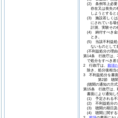
(2)
条例等上必要
存在又は喪失の
しようとすると
(3)
施設若しくは
にされている場
計測、実験その
(4)
納付すべき金
とき。
(5)
当該不利益処
ないものとして
(不利益処分の理由
第14条
行政庁は、
で処分をすべき差
2
行政庁は、
前項
除き、処分後相当
3
不利益処分を書
第2節
聴
(聴聞の通知の方式
第15条
行政庁は、
書面により通知し
(1)
予定される不
(2)
不利益処分の
(3)
聴聞の期日及
(4)
聴聞に関する
2
前項
の書面にお