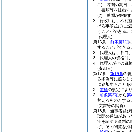
(1)
聴聞の期日に
書類等を提出す
(2)
聴聞が終結す
3
行政庁は、不利
げる事項並びに当
うことができる。
(代理人)
第16条
前条第1項
することができる
2
代理人は、各自
3
代理人の資格は
4
代理人がその資
(参加人)
第17条
第19条
の規
る条例等に照らし
に参加することを
2
前項
の規定によ
3
前条第2項
から
第
替えるものとする
(文書等の閲覧)
第18条
当事者及び
聴聞の通知があっ
実を証する資料の
ば、その閲覧を拒