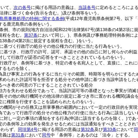
おいて、
次の各号
に掲げる用語の意義は、
当該各号
に定めるところによ
法律に基づく命令
(告示を含む。)
及び条例等をいう。
島県事務処理の特例に関する条例
(平成12年鹿児島県条例第7号。以下
する鹿児島県の条例をいう。
条例、市の規則
(地方自治法
(昭和22年法律第67号)
第138条の4第2項
規程を含む。
第37条
において同じ。)
、県条例及び事務処理特例条例に
138条の4第2項に規定する規程を含む。)
をいう。
に基づく行政庁の処分その他公権力の行使に当たる行為をいう。
に基づき、行政庁の許可、認可、承認その他の自己に対し何らかの利益
対して行政庁が諾否の応答をすべきこととされているものをいう。
行政庁が、条例等に基づき、特定の者を名宛人として、直接に、これに
するものを除く。
為及び事実上の行為をするに当たりその範囲、時期等を明らかにするた
求められた許認可等を拒否する処分その他申請に基づき当該申請をした
るべき者の同意の下にすることとされている処分
効力を失わせる処分であって、当該許認可等の基礎となった事実が消滅
長その他の執行機関その他法律の規定に基づき市に置かれる機関
(議会
立に権限を行使することを認められたものをいう。
の機関がその任務又は所掌事務の範囲内において一定の行政目的を実現
為であって行政庁の処分その他公権力の行使に当たる行為に該当しない
に対し一定の事項の通知をする行為
(申請に該当するものを除く。)
であ
定の条例等上の効果を発生させるためには当該通知をすべきこととされ
かわらず、
同項第4号
に掲げる用語の意義は
第32条
及び
第33条
において
同
意義は
第31条
において
同号
中「条例等」とあるのは「法令」とする。