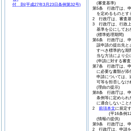
(審査基準)
付 則
(平成27年3月23日条例第32号)
第5条
行政庁は、
を定めるものとす
2
行政庁は、審査
3
行政庁は、行政
基準を公にしてお
(標準処理期間)
第6条
行政庁は、
該申請の提出先と
すべき標準的な期間
当な方法により公
(申請に対する審査
第7条
行政庁は、
に必要な書類が添
申請については、
可等を拒否しなけ
(理由の提示)
第8条
行政庁は、
条例等に定められ
に適合しないこと
2
前項本文
に規定
(平16条例1
(情報の提供)
第9条
行政庁は、
2
行政庁は、申請