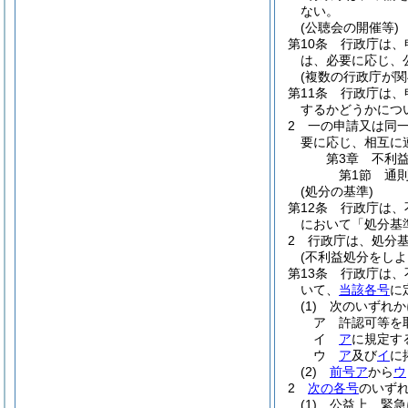
ない。
(公聴会の開催等)
第10条
行政庁は、
は、必要に応じ、
(複数の行政庁が関
第11条
行政庁は、
するかどうかにつ
2
一の申請又は同
要に応じ、相互に
第3章
不利
第1節
通
(処分の基準)
第12条
行政庁は、
において「処分基
2
行政庁は、処分
(不利益処分をしよ
第13条
行政庁は、
いて、
当該各号
に
(1)
次のいずれか
ア
許認可等を
イ
ア
に規定す
ウ
ア
及び
イ
に
(2)
前号ア
から
ウ
2
次の各号
のいず
(1)
公益上、緊急