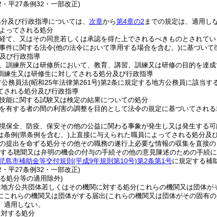
52・平27条例32・一部改正)
処分及び行政指導については、
次章
から
第4章の2
までの規定は、適用し
よってされる処分
経て、又はその同意若しくは承認を得た上でされるべきものとされてい
事件に関する法令
(他の法令において準用する場合を含む。)
に基づいて
及び行政指導
、訓練所又は研修所において、教育、講習、訓練又は研修の目的を達成
訓練生又は研修生に対してされる処分及び行政指導
方公務員法
(昭和25年法律第261号)
第2条に規定する地方公務員に該当す
てされる処分及び行政指導
技能に関する試験又は検定の結果についての処分
を有する者の間の利害の調整を目的として法令の規定に基づいてされる
境保全、防疫、保安その他の公益に関わる事象が発生し又は発生する可
は条例
(県条例を含む。)
上直接に与えられた職員によってされる処分及
の提出を命ずる処分その他その職務の遂行上必要な情報の収集を直接の
する聴聞又は弁明の機会の付与の手続その他の意見陳述のための手続に
児島市補助金等交付規則
(平成9年規則第10号)
第2条第1号
に規定する補
52・平27条例32・一部改正)
る処分等の適用除外)
は地方公共団体若しくはその機関に対する処分
(これらの機関又は団体が
にこれらの機関又は団体がする届出
(これらの機関又は団体がその固有
、適用しない。
に対する処分