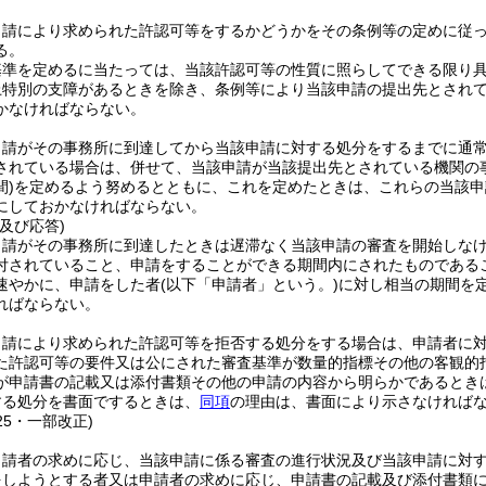
申請により求められた許認可等をするかどうかをその条例等の定めに従
る。
基準を定めるに当たっては、当該許認可等の性質に照らしてできる限り
上特別の支障があるときを除き、条例等により当該申請の提出先とされ
かなければならない。
申請がその事務所に到達してから当該申請に対する処分をするまでに通
されている場合は、併せて、当該申請が当該提出先とされている機関の
)
を定めるよう努めるとともに、これを定めたときは、これらの当該申
にしておかなければならない。
及び応答)
申請がその事務所に到達したときは遅滞なく当該申請の審査を開始しな
付されていること、申請をすることができる期間内にされたものである
速やかに、申請をした者
(以下「申請者」という。)
に対し相当の期間を
ればならない。
申請により求められた許認可等を拒否する処分をする場合は、申請者に
た許認可等の要件又は公にされた審査基準が数量的指標その他の客観的
が申請書の記載又は添付書類その他の申請の内容から明らかであるとき
する処分を書面でするときは、
同項
の理由は、書面により示さなければ
25・一部改正)
申請者の求めに応じ、当該申請に係る審査の進行状況及び当該申請に対
をしようとする者又は申請者の求めに応じ、申請書の記載及び添付書類