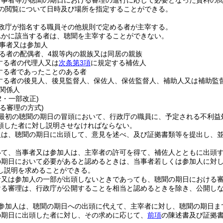
当事者等が聴聞の期日における審理の進行に応じて必要となった資料の
の閲覧について日時及び場所を指定することができる。
政庁が指名する職員その他規則で定める者が主宰する。
れかに該当する者は、聴聞を主宰することができない。
事者又は参加人
る者の配偶者、4親等内の親族又は同居の親族
する者の代理人又は
次条第3項
に規定する補佐人
する者であったことのある者
する者の後見人、後見監督人、保佐人、保佐監督人、補助人又は補助監
関係人
52・一部改正)
る審理の方式)
最初の聴聞の期日の冒頭において、行政庁の職員に、予定される不利益
頭した者に対し説明させなければならない。
人は、聴聞の期日に出頭して、意見を述べ、及び証拠書類等を提出し、
いて、当事者又は参加人は、主宰者の許可を得て、補佐人とともに出頭
の期日において必要があると認めるときは、当事者若しくは参加人に対
し説明を求めることができる。
者又は参加人の一部が出頭しないときであっても、聴聞の期日における
ける審理は、行政庁が公開することを相当と認めるときを除き、公開し
参加人は、聴聞の期日への出頭に代えて、主宰者に対し、聴聞の期日ま
の期日に出頭した者に対し、その求めに応じて、
前項
の陳述書及び証拠