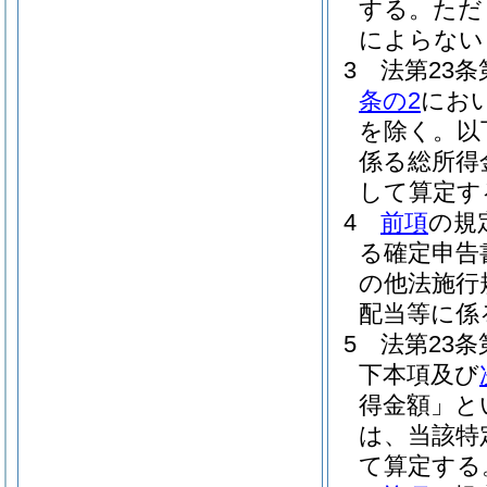
する。
ただ
によらない
3
法第23
条の2
にお
を除く。以
係る総所得
して算定す
4
前項
の規
る確定申告
の他法施行
配当等に係
5
法第23
下本項及び
得金額」と
は、当該特
て算定する