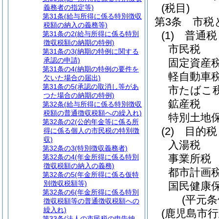
(税目)
義務者の指定等)
第31条
(給与所得に係る特別徴収
第3条
市税
税額の納入の義務等)
(1)
普通税
第31条の2
(給与所得に係る特別
徴収税額の納期の特例)
市民税
第31条の3
(納期の特例に関する
承認の申請)
固定資産
第31条の4
(納期の特例の要件を
軽自動車
欠いた場合の届出)
第31条の5
(承認の取消し等があ
市たばこ
つた場合の納期の特例)
鉱産税
第32条
(給与所得に係る特別徴収
税額の普通徴収税額への繰入れ)
特別土地
第32条の2
(公的年金等に係る所
(2)
目的税
得に係る個人の市民税の特別徴
収)
入湯税
第32条の3
(特別徴収義務者)
事業所税
第32条の4
(年金所得に係る特別
徴収税額の納入の義務)
都市計画
第32条の5
(年金所得に係る仮特
別徴収税額等)
国民健康
第32条の6
(年金所得に係る特別
(平元条
徴収税額等の普通徴収税額への
繰入れ)
(鹿児島市
第33条
(法人の市民税の申告納