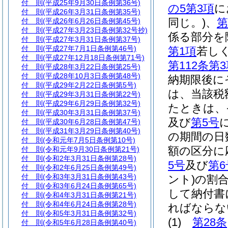
付 則
(平成25年9月30日条例第36号)
の5第3項
に
付 則
(平成26年3月31日条例第35号)
同じ。)
、
第
付 則
(平成26年6月26日条例第45号)
付 則
(平成27年3月23日条例第32号抄)
係る部分を
付 則
(平成27年3月31日条例第37号)
付 則
(平成27年7月1日条例第46号)
第1項
若し
付 則
(平成27年12月18日条例第71号)
第112条第
付 則
(平成28年3月22日条例第25号)
付 則
(平成28年10月3日条例第48号)
納期限後に
付 則
(平成29年2月22日条例第5号)
は、当該税
付 則
(平成29年3月31日条例第22号)
付 則
(平成29年6月29日条例第32号)
たときは、
付 則
(平成30年3月31日条例第37号)
及び
第5号
付 則
(平成30年6月28日条例第47号)
付 則
(平成31年3月29日条例第40号)
の期間の日
付 則
(令和元年7月5日条例第10号)
額の区分に
付 則
(令和元年9月30日条例第21号)
付 則
(令和2年3月31日条例第28号)
5号
及び
第6
付 則
(令和2年6月25日条例第49号)
付 則
(令和3年3月31日条例第43号)
ント)
の割
付 則
(令和3年6月24日条例第65号)
して納付書
付 則
(令和4年3月31日条例第21号)
付 則
(令和4年6月24日条例第28号)
ればならな
付 則
(令和5年3月31日条例第32号)
(1)
第28条
付 則
(令和5年6月28日条例第40号)