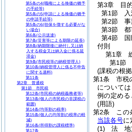
第5条の4
(職権による換価の猶予
第3章
目
の手続等)
第1節
入
第5条の5
(申請による換価の猶予
の申請手続等)
第2節
事
第5条の6
(担保を徴する必要がな
第3節
都
い場合)
第6条
(公示送達)
第4節
国
第7条
(災害等による期限の延長)
付則
第8条
(納期限後に納付し又は納
入する税金又は納入金に係る延
第1章
滞金)
第1節
第9条
(市民税等の納税管理人)
第10条
(納税管理人に係る不申告
(課税の根拠
に関する過料)
第11条
第1条
市税
第2章
普通税
については
第1節
市民税
第12条
(市民税の納税義務者等)
例の定める
第13条
(個人の市民税の非課税の
(用語)
範囲)
第14条
(均等割の税率)
第2条
この
第15条
(個人の均等割の税率の軽
当該各号
に
減)
第16条
(所得割の課税標準)
(1)
法 地
第17条