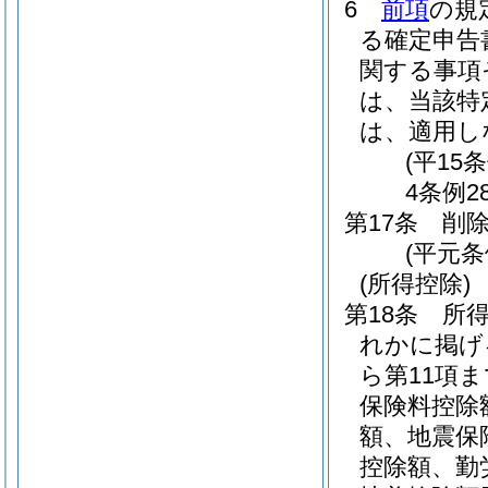
6
前項
の規
る確定申告
関する事項
は、当該特
は、適用し
(平15
4条例2
第17条
削
(平元条
(所得控除)
第18条
所得
れかに掲げ
ら第11項
保険料控除
額、地震保
控除額、勤