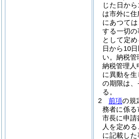
じた日から
は市外に住
にあつては
する一切の
として定め
日から10
い。
納税管
納税管理人
に異動を生
の期限は、
る。
2
前項
の規
務者に係る
市長に申請
人を定める
に記載した