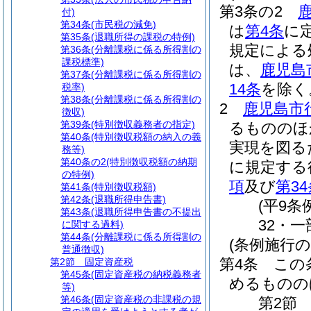
第3条の2
付)
第34条
(市民税の減免)
は
第4条
に
第35条
(退職所得の課税の特例)
規定による
第36条
(分離課税に係る所得割の
課税標準)
は、
鹿児島
第37条
(分離課税に係る所得割の
14条
を除く
税率)
第38条
(分離課税に係る所得割の
2
鹿児島市
徴収)
第39条
(特別徴収義務者の指定)
るもののほ
第40条
(特別徴収税額の納入の義
実現を図る
務等)
第40条の2
(特別徴収税額の納期
に規定する
の特例)
項
及び
第34
第41条
(特別徴収税額)
第42条
(退職所得申告書)
(平9条
第43条
(退職所得申告書の不提出
32・一
に関する過料)
第44条
(分離課税に係る所得割の
(条例施行の
普通徴収)
第4条
この
第2節
固定資産税
第45条
(固定資産税の納税義務者
めるものの
等)
第46条
(固定資産税の非課税の規
第2節