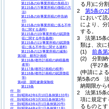
る月)
に分
第115条の6
(事業所税の免税点)
第115条の7
(事業所税の徴収の方
2
第5条の2
法)
第115条の8
(事業所税の申告納
において読
付)
により、分
第115条の9
(事業所税に係る不申
告に関する過料)
する。
第115条の10
(事業所税の賦課徴
3
法第15
収に関する申告義務)
第115条の11
(事業所税の賦課徴
類は、次に
収に係る不申告に関する過料)
(1)
前条第
第115条の12
(事業所税の減免)
第3節
都市計画税
(2)
分割納
第116条
(都市計画税の納税義務
(平27
者等)
第117条
(都市計画税の税率)
(申請によ
第118条
(都市計画税の賦課徴収
等)
第5条の5
第4節
国民健康保険税
納期限から
第119条
付 則
2
法第15条
付 則
(昭和42年6月10日条例第133号)
項に規定す
付 則
(昭和43年3月30日条例第3号)
付 則
(昭和43年4月1日条例第20号)
るものとす
付 則
(昭和44年4月1日条例第11号)