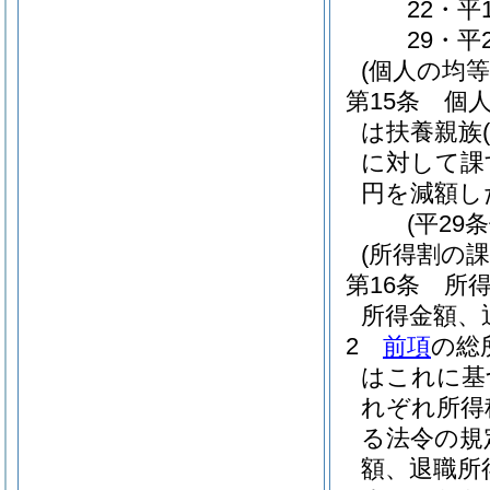
22・平
29・平
(個人の均
第15条
個
は扶養親族
に対して課
円を減額し
(平29
(所得割の課
第16条
所
所得金額、
2
前項
の総
はこれに基
れぞれ所得
る法令の規
額、退職所