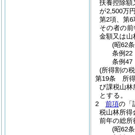
扶養控除額
が2,50
第2項、第
その者の前
金額又は山
(昭62
条例22
条例47
(所得割の税
第19条
所
び課税山林
とする。
2
前項
の「
税山林所得
前年の総所
(昭62