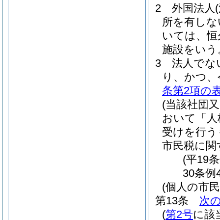
2
外国法人
所を有しな
いては、恒
施設をいう
3
法人でな
り、かつ、
条第2項の
(当該社団
おいて「人
受けを行う
市民税に関
(平19
30条例
(個人の市
第13条
次
(
第2号
に該