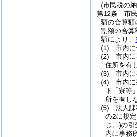
(市民税の納
第12条
市
額の合算額
割額の合算
額により、
(1)
市内に
(2)
市内に
住所を有
(3)
市内に
(4)
市内に
下「寮等」
所を有し
(5)
法人課
の2に規
じ。)
の引
内に事務