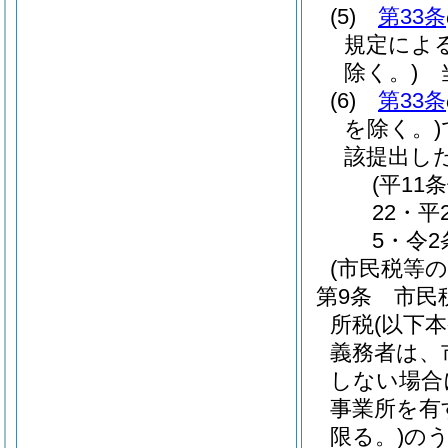
(5)
第33条
規定によ
除く。)
当
(6)
第33条
を除く。)
該提出し
(平11
22・平
5・令2
(市民税等の
第9条
市民
所税
(以下
義務者は、
しない場合
事業所を有
限る。)
の