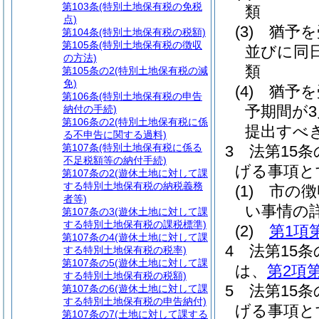
第103条
(特別土地保有税の免税
類
点)
(3)
猶予を
第104条
(特別土地保有税の税額)
第105条
(特別土地保有税の徴収
並びに同
の方法)
類
第105条の2
(特別土地保有税の減
免)
(4)
猶予を
第106条
(特別土地保有税の申告
予期間が
納付の手続)
第106条の2
(特別土地保有税に係
提出すべ
る不申告に関する過料)
第107条
(特別土地保有税に係る
3
法第15
不足税額等の納付手続)
げる事項と
第107条の2
(遊休土地に対して課
する特別土地保有税の納税義務
(1)
市の徴
者等)
い事情の
第107条の3
(遊休土地に対して課
する特別土地保有税の課税標準)
(2)
第1項
第107条の4
(遊休土地に対して課
4
法第15
する特別土地保有税の税率)
第107条の5
(遊休土地に対して課
は、
第2項
する特別土地保有税の税額)
5
法第15
第107条の6
(遊休土地に対して課
する特別土地保有税の申告納付)
げる事項と
第107条の7
(土地に対して課する