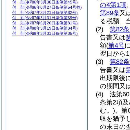
付 則
(令和6年3月30日条例第45号)
の4第1項
付 則
(令和6年6月27日条例第54号抄)
第89条
又
付 則
(令和7年3月21日条例第62号)
付 則
(令和7年3月31日条例第69号)
る税額 
付 則
(令和7年6月26日条例第81号)
(2)
第82
付 則
(令和8年3月19日条例第34号)
付 則
(令和8年3月31日条例第35号)
告書又は
額
(
第4号
翌日から
(3)
第82
告書又は
出期限後
の期間又
(4)
法第6
条第2項及
む。)
、第
収を猶予
の末日の