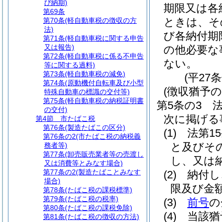
び納期)
期限又は各
第69条
ときは、そ
第70条
(軽自動車税の徴収の方
法)
び各納付期
第71条
(軽自動車税に関する申告
又は報告)
の他必要な
第72条
(軽自動車税に係る不申告
ない。
等に関する過料)
第73条
(軽自動車税の減免)
(平27
第74条
(原動機付自転車及び小型
(徴収猶予の
特殊自動車の標識の交付等)
第75条
(軽自動車税の納税証明書
第5条の3
の交付)
次に掲げる
第4節
市たばこ税
第76条
(製造たばこの区分)
(1)
法第1
第76条の2
(市たばこ税の納税義
と及びそ
務者等)
第77条
(卸売販売業者等の売渡し
し、又は
又は消費等とみなす場合)
第77条の2
(製造たばことみなす
(2)
納付し
場合)
限及び金
第78条
(たばこ税の課税標準)
第79条
(たばこ税の税率)
(3)
前号
の
第80条
(たばこ税の課税免除)
(4)
当該猶
第81条
(たばこ税の徴収の方法)