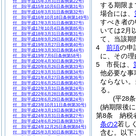
付 則
(平成15年3月31日条例第22号)
する期限ま
付 則
(平成15年10月6日条例第31号)
付 則
(平成16年3月31日条例第32号)
場合には、
付 則
(平成16年10月18日条例第149号)
すべき者の
付 則
(平成17年3月31日条例第37号)
付 則
(平成17年10月4日条例第85号)
いては2月
付 則
(平成18年3月31日条例第31号)
て、当該期
付 則
(平成18年9月29日条例第47号)
付 則
(平成19年3月27日条例第40号)
4
前項
の申
付 則
(平成19年3月30日条例第44号)
に、その理
付 則
(平成19年7月6日条例第58号)
付 則
(平成20年4月30日条例第29号)
5
市長は、
付 則
(平成20年6月26日条例第33号)
他必要な事
付 則
(平成21年3月31日条例第34号)
付 則
(平成21年4月27日条例第36号)
ならない。
付 則
(平成21年6月25日条例第40号)
付 則
(平成22年3月31日条例第24号)
る。
付 則
(平成22年6月28日条例第35号)
(平28
付 則
(平成23年6月29日条例第24号)
付 則
(平成23年10月11日条例第30号)
(納期限後
付 則
(平成24年3月19日条例第24号)
第8条
納税
付 則
(平成24年3月31日条例第27号)
付 則
(平成24年6月29日条例第33号)
条の2
若し
付 則
(平成24年12月25日条例第84号)
含む。以下
付 則
(平成25年3月30日条例第21号)