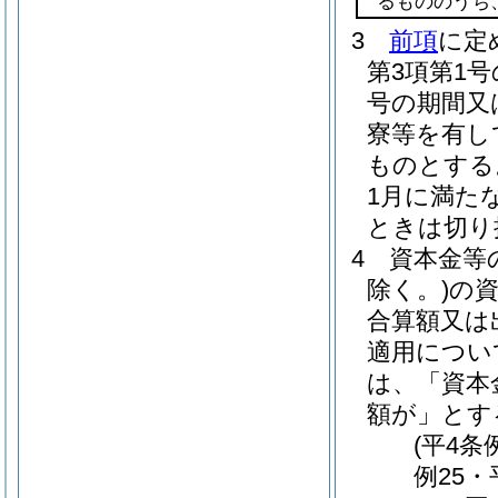
るもののうち
3
前項
に定
第3項第1
号の期間又
寮等を有し
ものとする
1月に満た
ときは切り
4
資本金等
除く。)
の
合算額又は
適用につい
は、「資本
額が」とす
(平4条
例25・