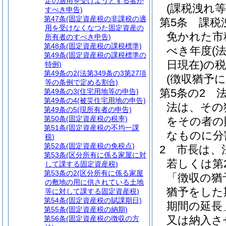
定の適用を受けようとする者が
(課税洩れ
すべき申告)
第47条
(固定資産税の非課税の適
第5条
課税
用を受けなくなつた固定資産の
免かれた市
所有者のすべき申告)
第48条
(固定資産税の課税標準)
べき年度
(
第49条
(固定資産税の課税標準の
日現在)
の
特例)
第49条の2
(法第349条の3第27項
(徴収猶予
等の条例で定める割合)
第5条の2
第49条の3
(住宅用地等の申告)
第49条の4
(被災住宅用地の申告)
法は、その
第49条の5
(現所有者の申告)
第50条
(固定資産税の税率)
をその者の
第51条
(固定資産税の不均一課
なものに分
税)
第52条
(固定資産税の免税点)
2
市長は、
第53条
(区分所有に係る家屋に対
若しくは第
して課する固定資産税)
第53条の2
(区分所有に係る家屋
「徴収の猶
の敷地の用に供されている土地
猶予をした
等に対して課する固定資産税)
第54条
(固定資産税の賦課期日)
期間の延長
第55条
(固定資産税の納期)
又は納入さ
第56条
(固定資産税の徴収の方