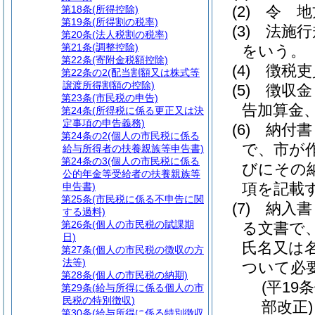
(2)
令 地
第18条
(所得控除)
第19条
(所得割の税率)
(3)
法施行
第20条
(法人税割の税率)
第21条
(調整控除)
をいう。
第22条
(寄附金税額控除)
(4)
徴税吏
第22条の2
(配当割額又は株式等
譲渡所得割額の控除)
(5)
徴収金
第23条
(市民税の申告)
告加算金
第24条
(所得税に係る更正又は決
定事項の申告義務)
(6)
納付書
第24条の2
(個人の市民税に係る
で、市が
給与所得者の扶養親族等申告書)
第24条の3
(個人の市民税に係る
びにその
公的年金等受給者の扶養親族等
項を記載
申告書)
第25条
(市民税に係る不申告に関
(7)
納入書
する過料)
第26条
(個人の市民税の賦課期
る文書で
日)
氏名又は
第27条
(個人の市民税の徴収の方
法等)
ついて必
第28条
(個人の市民税の納期)
(平19
第29条
(給与所得に係る個人の市
民税の特別徴収)
部改正)
第30条
(給与所得に係る特別徴収