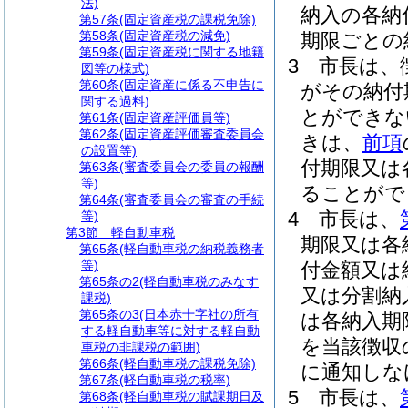
法)
納入の各納
第57条
(固定資産税の課税免除)
第58条
(固定資産税の減免)
期限ごとの
第59条
(固定資産税に関する地籍
3
市長は、
図等の様式)
第60条
(固定資産に係る不申告に
がその納付
関する過料)
とができな
第61条
(固定資産評価員等)
第62条
(固定資産評価審査委員会
きは、
前項
の設置等)
付期限又は
第63条
(審査委員会の委員の報酬
等)
ることがで
第64条
(審査委員会の審査の手続
4
市長は、
等)
第3節
軽自動車税
期限又は各
第65条
(軽自動車税の納税義務者
等)
付金額又は
第65条の2
(軽自動車税のみなす
又は分割納
課税)
第65条の3
(日本赤十字社の所有
は各納入期
する軽自動車等に対する軽自動
を当該徴収
車税の非課税の範囲)
第66条
(軽自動車税の課税免除)
に通知しな
第67条
(軽自動車税の税率)
5
市長は、
第68条
(軽自動車税の賦課期日及