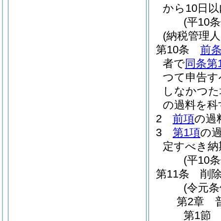
から10日
(平10
(納税管理
第10条
前条
者で
同条第
つて申告す
しなかつた
の過料を科
2
前項
の過
3
第1項
の
定すべき納
(平10
第11条
削
(令元条
第2章
第1節