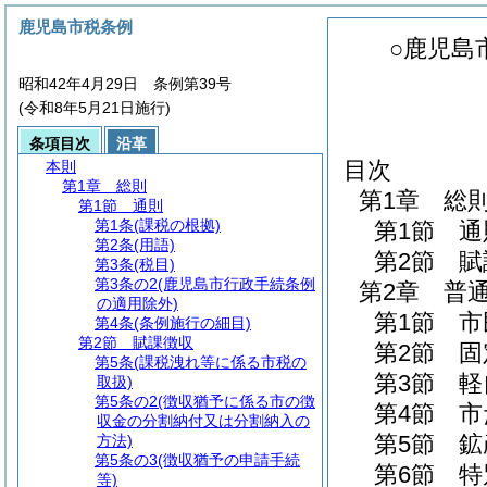
鹿児島市税条例
○鹿児島
昭和42年4月29日 条例第39号
(令和8年5月21日施行)
条項目次
沿革
目次
本則
第1章
総則
第1章
総
第1節
通則
第1条
(課税の根拠)
第1節
通
第2条
(用語)
第2節
賦
第3条
(税目)
第3条の2
(鹿児島市行政手続条例
第2章
普
の適用除外)
第1節
市
第4条
(条例施行の細目)
第2節
賦課徴収
第2節
固
第5条
(課税洩れ等に係る市税の
第3節
軽
取扱)
第5条の2
(徴収猶予に係る市の徴
第4節
市
収金の分割納付又は分割納入の
第5節
鉱
方法)
第5条の3
(徴収猶予の申請手続
第6節
特
等)