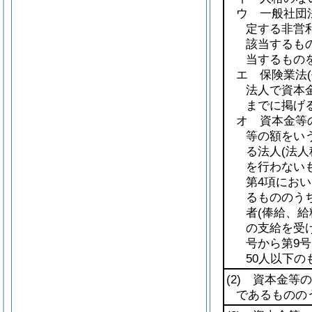
ウ 一般社団
定する非営
該当するも
当するものを
エ 保険業法
法人で資本
までに掲げ
オ 資本金等
等の額をい
る法人
(法
を行わない
第4項におい
るもののう
者
(俸給、
の支給を受
号から第9
50人以下の
(2)
資本金等の額
であるものの