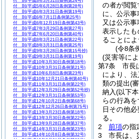
付 則
(平成5年3月31日条例第24号)
の者が閲覧
付 則
(平成5年6月28日条例第28号)
付 則
(平成6年3月31日条例第19号)
に、公示事
付 則
(平成6年7月1日条例第25号)
又は公示事
付 則
(平成6年12月19日条例第43号)
付 則
(平成7年3月29日条例第27号)
表示したも
付 則
(平成7年6月20日条例第40号)
ることによ
付 則
(平成8年3月21日条例第22号)
付 則
(平成8年3月31日条例第25号)
(令8条
付 則
(平成9年3月28日条例第15号抄)
(災害等に
付 則
(平成9年3月31日条例第19号)
付 則
(平成10年3月30日条例第18号)
第7条
市長
付 則
(平成10年3月31日条例第21号)
付 則
(平成10年6月8日条例第23号)
により、法
付 則
(平成10年12月21日条例第40号)
類の提出
(
付 則
(平成11年3月31日条例第22号)
付 則
(平成12年3月29日条例第52号抄)
納入
(以下
付 則
(平成12年3月31日条例第53号)
らの行為を
付 則
(平成12年10月2日条例第68号)
付 則
(平成12年12月26日条例第75号)
日その他必
付 則
(平成13年3月23日条例第18号)
る。
付 則
(平成13年3月30日条例第22号)
付 則
(平成13年9月28日条例第37号)
2
前項
の指
付 則
(平成14年3月31日条例第23号)
3
市長は、
付 則
(平成14年10月8日条例第32号)