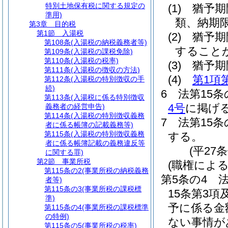
特別土地保有税に関する規定の
(1)
猶予期
準用)
類、納期
第3章
目的税
第1節
入湯税
(2)
猶予期
第108条
(入湯税の納税義務者等)
すること
第109条
(入湯税の課税免除)
第110条
(入湯税の税率)
(3)
猶予期
第111条
(入湯税の徴収の方法)
(4)
第1項
第112条
(入湯税の特別徴収の手
続)
6
法第15
第113条
(入湯税に係る特別徴収
4号
に掲げ
義務者の経営申告)
第114条
(入湯税の特別徴収義務
7
法第15
者に係る帳簿の記載義務等)
第115条
(入湯税の特別徴収義務
する。
者に係る帳簿記載の義務違反等
(平27
に関する罪)
第2節
事業所税
(職権によ
第115条の2
(事業所税の納税義務
第5条の4
者等)
第115条の3
(事業所税の課税標
15条第3
準)
予に係る金
第115条の4
(事業所税の課税標準
の特例)
ない事情が
第115条の5
(事業所税の税率)