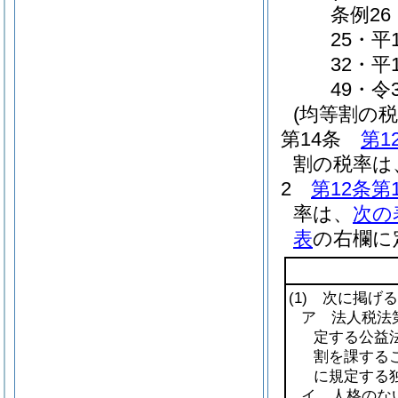
条例26
25・平
32・平
49・令
(均等割の税
第14条
第1
割の税率は、
2
第12条第
率は、
次の
表
の右欄に
(1)
次に掲げる
ア 法人税法第
定する公益法
割を課する
に規定する
イ 人格のな