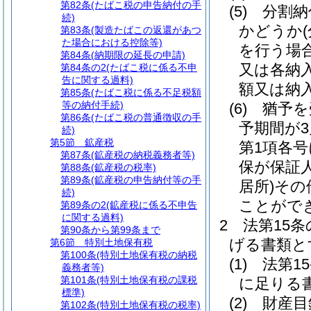
第82条
(たばこ税の申告納付の手
(5)
分割納
続)
かどうか
第83条
(製造たばこの返還があつ
た場合における控除等)
を行う場
第84条
(納期限の延長の申請)
又は各納
第84条の2
(たばこ税に係る不申
告に関する過料)
額又は納
第85条
(たばこ税に係る不足税額
等の納付手続)
(6)
猶予を
第86条
(たばこ税の普通徴収の手
予期間が
続)
第5節
鉱産税
第1項各
第87条
(鉱産税の納税義務者等)
保が保証
第88条
(鉱産税の税率)
第89条
(鉱産税の申告納付等の手
居所)
その
続)
ことがで
第89条の2
(鉱産税に係る不申告
に関する過料)
2
法第15
第90条から第99条まで
げる書類と
第6節
特別土地保有税
第100条
(特別土地保有税の納税
(1)
法第1
義務者等)
第101条
(特別土地保有税の課税
に足りる
標準)
(2)
財産目
第102条
(特別土地保有税の税率)