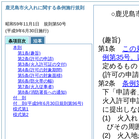
鹿児島市火入れに関する条例施行規則
○鹿児島
昭和59年11月1日 規則第50号
(平成9年6月30日施行)
(趣旨)
条項目次
沿革
第1条
この
本則
第1条
(趣旨)
例第35号
第2条
(許可の申請)
第3条
(火入許可証の交付)
定めるもの
第4条
(許可の対象期間)
(許可の申請
第5条
(許可の対象面積)
第6条
(防火帯の幅)
第2条
条例
第7条
(火入従事者)
下「申請者
第8条
(消防署長への通知)
付 則
火入許可申
付 則
(平成9年6月30日規則第96号)
に提出しな
様式第1
様式第2
(1)
火入れ
びその周
(2)
火入地