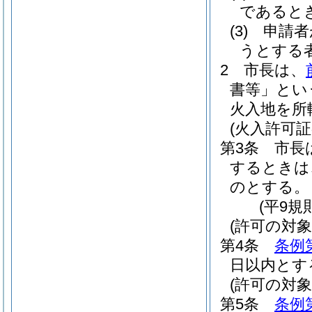
であると
(3)
申請者
うとする
2
市長は、
書等」とい
火入地を所
(火入許可証
第3条
市長
するときは
のとする。
(平9規
(許可の対象
第4条
条例
日以内とす
(許可の対象
第5条
条例