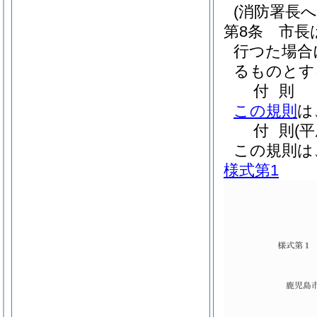
(消防署長へ
第8条
市長
行つた場合
るものとす
付
則
この規則
は
付
則
(
この規則は
様式第1