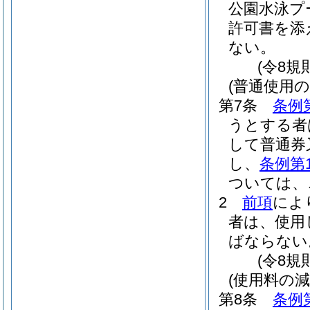
公園水泳プ
許可書を添
ない。
(令8規
(普通使用の
第7条
条例
うとする者
して普通券
し、
条例第
ついては、
2
前項
によ
者は、使用
ばならない
(令8規
(使用料の減
第8条
条例