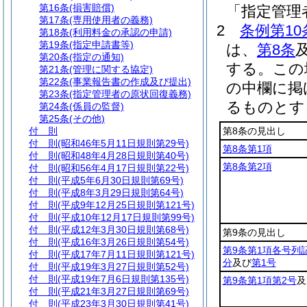
第16条
(損害賠償)
「指定管理
第17条
(専用使用者の義務)
2
条例第10
第18条
(利用料金の承認の申請)
第19条
(指定申請書等)
は、
第8条
第20条
(指定の通知)
する。
この
第21条
(管理に関する協定)
第22条
(事業報告書の作成及び提出)
の中欄に掲
第23条
(指定管理者の原状回復義務)
るものとす
第24条
(係員の監督)
第25条
(その他)
付 則
第8条の見出し
付 則
(昭和46年5月11日規則第29号)
第8条第1項
付 則
(昭和48年4月28日規則第40号)
第8条第2項
付 則
(昭和56年4月17日規則第22号)
付 則
(平成5年6月30日規則第69号)
付 則
(平成8年3月29日規則第64号)
付 則
(平成9年12月25日規則第121号)
付 則
(平成10年12月17日規則第99号)
付 則
(平成12年3月30日規則第68号)
第9条の見出し
付 則
(平成16年3月26日規則第54号)
第9条第1項各号列
付 則
(平成17年7月11日規則第121号)
分
及び
第1号
付 則
(平成19年3月27日規則第52号)
付 則
(平成19年7月6日規則第135号)
第9条第1項第2号
及
付 則
(平成21年3月27日規則第69号)
付 則
(平成23年3月30日規則第41号)