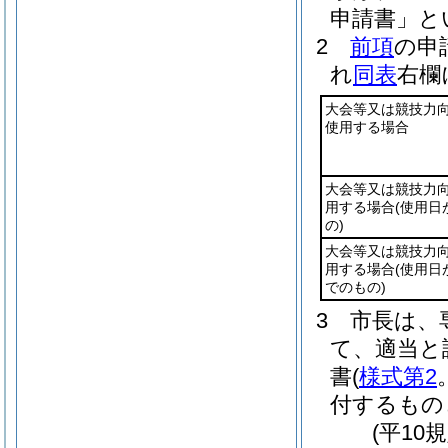
申請書」と
2
前項
の申
れ
同表
右欄
大会等又は競技力
使用する場合
大会等又は競技力
用する場合
(使用日
の)
大会等又は競技力
用する場合
(使用日
でのもの)
3
市長は、
て、適当と
書
(
様式第2
付するもの
(平10