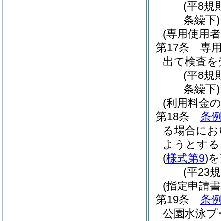
(平8規
条繰下)
(専用使用者
第17条
専
出て検査を
(平8規
条繰下)
(利用料金の
第18条
条例
る場合にお
ようとする
(
様式第9
)
を
(平23
(指定申請書
第19条
条例
公園水泳プ