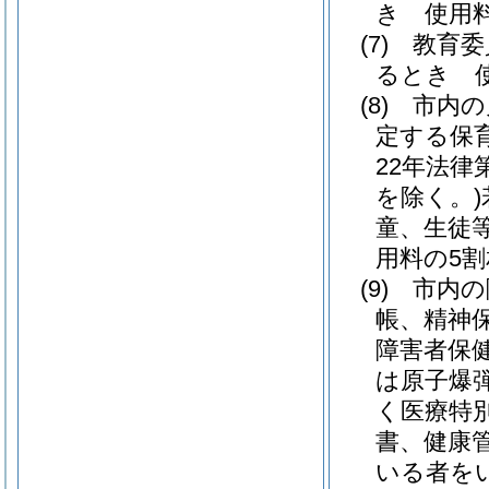
き 使用
(7)
教育委
るとき 
(8)
市内の
定する保
22年法律第
を除く。)
童、生徒
用料の5
(9)
市内の
帳、精神
障害者保
は原子爆
く医療特
書、健康
いる者をい