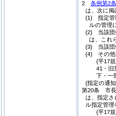
2
条例第2条
は、次に掲
(1)
指定管
ルの管理
(2)
当該団
は、これ
(3)
当該団
(4)
その他
(平17
41・
下・一
(指定の通知
第20条
市
は、指定さ
ル指定管理
(平17