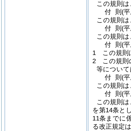
この規則は
付
則
(
この規則は
付
則
(平
この規則は
付
則
(
1
この規則
2
この規則
等について
付
則
(
この規則は
付
則
(
この規則は
を第14条と
11条までに
る改正規定