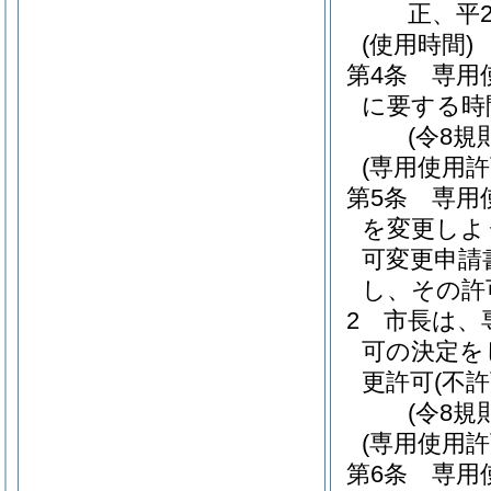
正、平2
(使用時間)
第4条
専用
に要する時
(令8規
(専用使用
第5条
専用
を変更しよ
可変更申請
し、その許
2
市長は、
可の決定を
更許可
(不許
(令8規
(専用使用許
第6条
専用