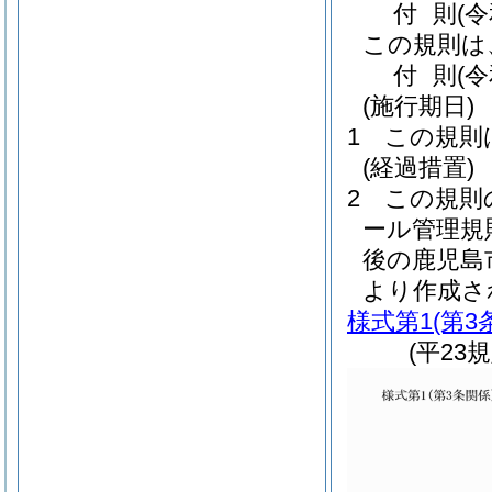
付
則
(
この規則は
付
則
(
(施行期日)
1
この規則
(経過措置)
2
この規則
ール管理規
後の鹿児島
より作成さ
様式第1
(第3
(平23