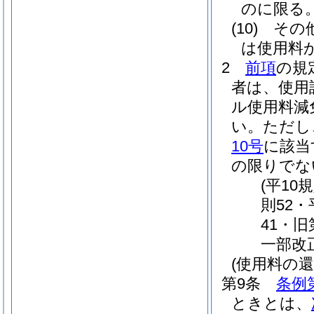
のに限る。
(10)
その
は使用料
2
前項
の規
者は、使用
ル使用料減
い。
ただし
10号
に該当
の限りでな
(平10
則52・
41・旧
一部改
(使用料の還
第9条
条例
ときとは、