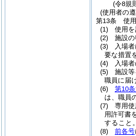
(令8規
(使用者の遵
第13条
使
(1)
使用を
(2)
施設の
(3)
入場者
要な措置
(4)
入場者
(5)
施設等
職員に届
(6)
第10
は、職員
(7)
専用使
用許可書
すること
(8)
前各号