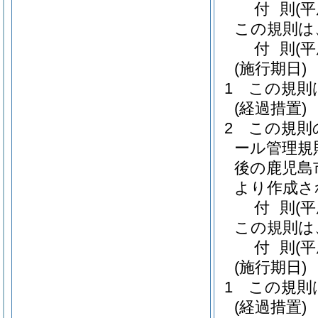
付
則
(
この規則は
付
則
(
(施行期日)
1
この規則
(経過措置)
2
この規則
ール管理規
後の鹿児島
より作成さ
付
則
(
この規則は
付
則
(
(施行期日)
1
この規則
(経過措置)