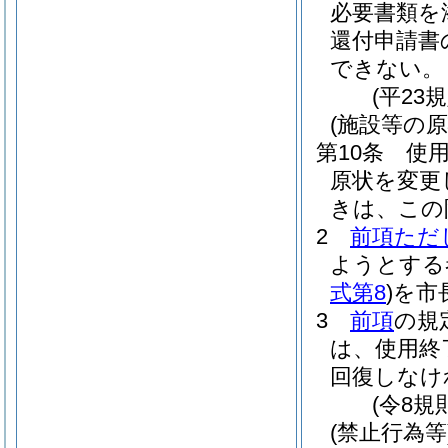
必要書類を
還付申請書
できない。
(平23
(施設等の原
第10条
使
原状を変更
きは、この
2
前項ただ
ようとする
式第8
)
を市
3
前項
の規
は、使用終
回復しなけ
(令8規
(禁止行為等