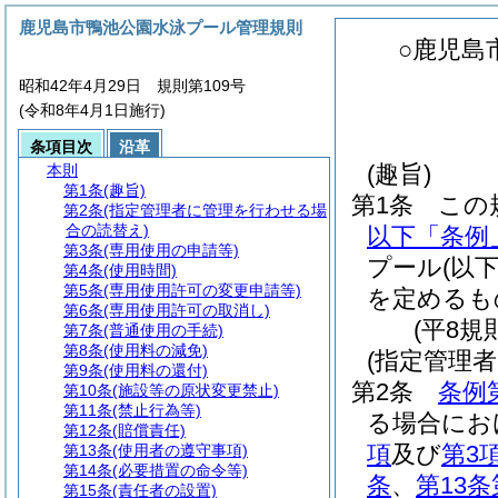
鹿児島市鴨池公園水泳プール管理規則
○鹿児島
昭和42年4月29日 規則第109号
(令和8年4月1日施行)
条項目次
沿革
(趣旨)
本則
第1条
(趣旨)
第1条
この
第2条
(指定管理者に管理を行わせる場
合の読替え)
以下「条例
第3条
(専用使用の申請等)
プール
(以
第4条
(使用時間)
第5条
(専用使用許可の変更申請等)
を定めるも
第6条
(専用使用許可の取消し)
(平8規
第7条
(普通使用の手続)
第8条
(使用料の減免)
(指定管理
第9条
(使用料の還付)
第2条
条例
第10条
(施設等の原状変更禁止)
第11条
(禁止行為等)
る場合にお
第12条
(賠償責任)
項
及び
第3
第13条
(使用者の遵守事項)
第14条
(必要措置の命令等)
条
、
第13条
第15条
(責任者の設置)