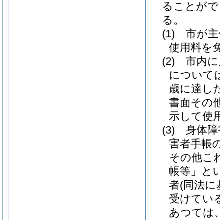
ることがで
る。
(1)
市が
使用料を
(2)
市内に
について
歳に達し
書面その
示して使
(3)
身体障
害者手帳
その他こ
帳等」とい
者
(同法
受けてい
あつては、