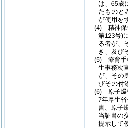
は、65
たものと
が使用を
(4)
精神保
第123号)
る者が、
き、及び
(5)
療育手
生事務次官
が、その
びその付
(6)
原子爆
7年厚生省
書、原子
当証書の
提示して