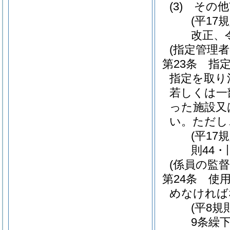
(3)
その他
(平17
改正、
(指定管理
第23条
指
指定を取り
若しくは一
った施設又
い。
ただし
(平17
則44・
(係員の監督
第24条
使
めなければ
(平8規
9条繰下