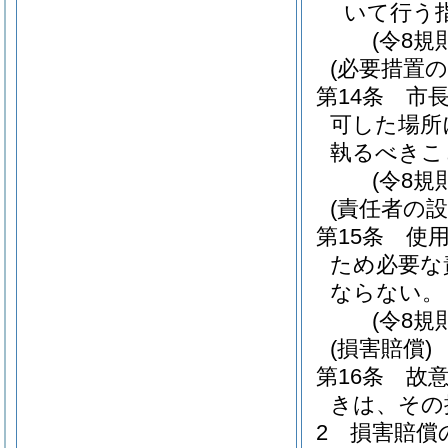
いて行う
(令8規
(必要措置の
第14条
市
可した場所
執るべきこ
(令8規
(責任者の設
第15条
使
ため必要な
ならない。
(令8規
(損害賠償)
第16条
故
きは、その
2
損害賠償