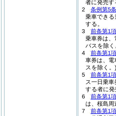
者に発売す
2
条例第5条
乗車できる
する。
3
前条第1
乗車券は、
バスを除く
4
前条第1
車券は、電
スを除く。
5
前条第1
ス一日乗車
する者に発
6
前条第1
は、桜島周
7
前条第1