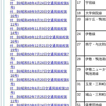
17
宇宿線
付 則
(昭和48年4月24日交通局規程第6
号)
付 則
(昭和48年9月20日交通局規程第
18
大学病院線
16号)
20
緑ケ丘・鴨池
付 則
(昭和49年8月31日交通局規程第
11号)
付 則
(昭和49年11月9日交通局規程第
14号)
24
伊敷線
付 則
(昭和49年12月12日交通局規程第
16号)
27
県庁・与次郎
付 則
(昭和49年12月21日交通局規程第
19号)
付 則
(昭和50年7月12日交通局規程第7
号)
28
伊敷・鴨池港
付 則
(昭和51年1月24日交通局規程第1
号)
29
伊敷ニュータ
付 則
(昭和51年8月17日交通局規程第
鴨池港線
16号)
付 則
(昭和52年4月20日交通局規程第6
号)
31
玉里・三和町
付 則
(昭和52年6月1日交通局規程第10
号)
32
城山・三和町
付 則
(昭和52年7月25日交通局規程第
11号)
51
薩摩団地線
付 則
(昭和53年8月24日交通局規程第9