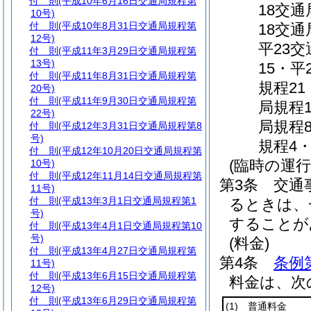
付 則
(平成10年6月16日交通局規程第
18交
10号)
付 則
(平成10年8月31日交通局規程第
18交通
12号)
平23交
付 則
(平成11年3月29日交通局規程第
13号)
15・平
付 則
(平成11年8月31日交通局規程第
規程21
20号)
付 則
(平成11年9月30日交通局規程第
局規程
22号)
局規程
付 則
(平成12年3月31日交通局規程第8
号)
規程4
付 則
(平成12年10月20日交通局規程第
(臨時の運行
10号)
付 則
(平成12年11月14日交通局規程第
第3条
交通
11号)
付 則
(平成13年3月1日交通局規程第1
るときは、
号)
することが
付 則
(平成13年4月1日交通局規程第10
号)
(料金)
付 則
(平成13年4月27日交通局規程第
第4条
条例
11号)
付 則
(平成13年6月15日交通局規程第
料金は、次
12号)
付 則
(平成13年6月29日交通局規程第
(1)
普通料金