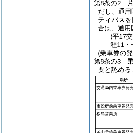
第8条の2
だし、通用
ティバスを
合は、通用
(平1
程11・
(乗車券の発
第8条の3
要と認める
場所
交通局内乗車券発
市役所前乗車券発
桜島営業所
谷山電停乗車券発