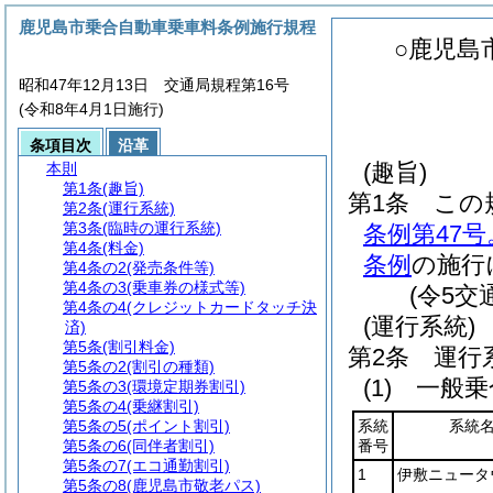
鹿児島市乗合自動車乗車料条例施行規程
○鹿児島
昭和47年12月13日 交通局規程第16号
(令和8年4月1日施行)
条項目次
沿革
(趣旨)
本則
第1条
(趣旨)
第1条
この
第2条
(運行系統)
第3条
(臨時の運行系統)
条例第47
第4条
(料金)
条例
の施行
第4条の2
(発売条件等)
第4条の3
(乗車券の様式等)
(令5交
第4条の4
(クレジットカードタッチ決
(運行系統)
済)
第5条
(割引料金)
第2条
運行
第5条の2
(割引の種類)
(1)
一般乗
第5条の3
(環境定期券割引)
第5条の4
(乗継割引)
第5条の5
(ポイント割引)
系統
系統
第5条の6
(同伴者割引)
番号
第5条の7
(エコ通勤割引)
1
伊敷ニュータ
第5条の8
(鹿児島市敬老パス)