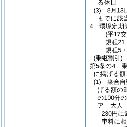
る休日
(3)
8月1
までに該
4
環境定期
(平17
規程2
規程5
(乗継割引)
第5条の4
に掲げる額
(1)
乗合自
げる額の
の100分
ア
大人 
230円
車料に相