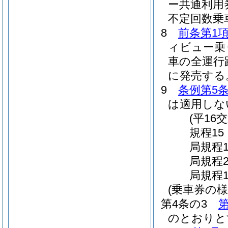
ー共通利用
不定回数乗
8
前条第1
ィビュー乗
車の全運行
に発売する
9
条例第5条
は適用しな
(平16
規程15
局規程
局規程
局規程1
(乗車券の様
第4条の3
のとおりと