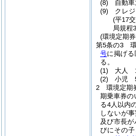
(8)
自動車
(9)
クレジ
(平17
局規程
(環境定期券
第5条の3
号
に掲げる
る。
(1)
大人 
(2)
小児 
2
環境定期
期乗車券の
る4人以内
しないが事
及び市長が
びにその子