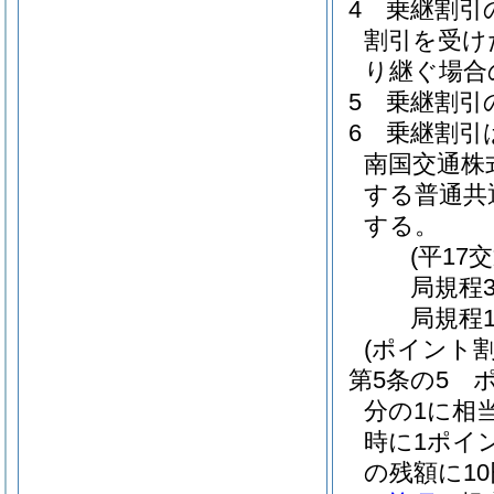
4
乗継割引
割引を受け
り継ぐ場合
5
乗継割引
6
乗継割引
南国交通株
する普通共
する。
(平17
局規程
局規程1
(ポイント割
第5条の5
分の1に相
時に1ポイ
の残額に1