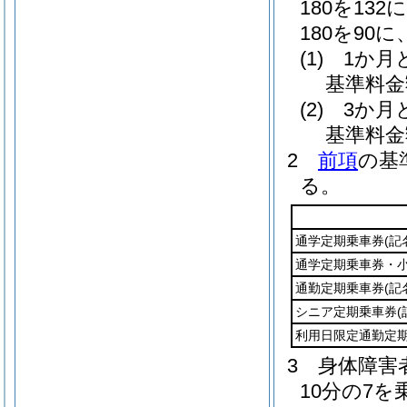
180を13
180を9
(1)
1か月
基準料金
(2)
3か月
基準料金
2
前項
の基
る。
通学定期乗車券
(記
通学定期乗車券・
通勤定期乗車券
(記
シニア定期乗車券
(
利用日限定通勤定
3
身体障害
10分の7