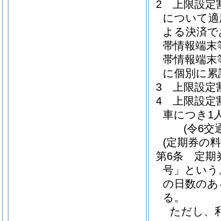
2
上限設定
について適
よる決済で
帯情報端末
帯情報端末
に個別に累
3
上限設定
4
上限設定
車につき1
(令6交
(定期券の料
第6条
定期
号」という
の日数のあ
る。
ただし、