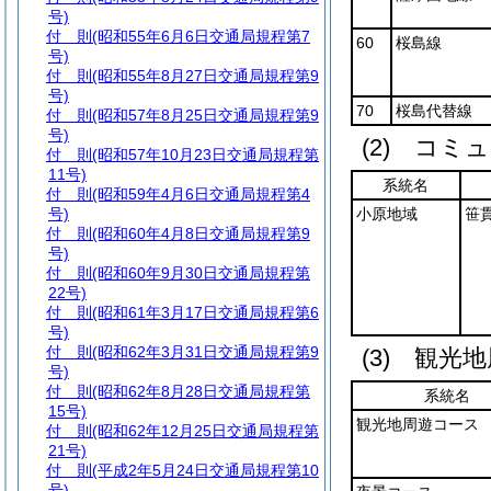
号)
付 則
(昭和55年6月6日交通局規程第7
60
桜島線
号)
付 則
(昭和55年8月27日交通局規程第9
号)
70
桜島代替線
付 則
(昭和57年8月25日交通局規程第9
号)
(2)
コミュ
付 則
(昭和57年10月23日交通局規程第
11号)
系統名
付 則
(昭和59年4月6日交通局規程第4
号)
小原地域
笹
付 則
(昭和60年4月8日交通局規程第9
号)
付 則
(昭和60年9月30日交通局規程第
22号)
付 則
(昭和61年3月17日交通局規程第6
号)
付 則
(昭和62年3月31日交通局規程第9
(3)
観光地
号)
付 則
(昭和62年8月28日交通局規程第
系統名
15号)
観光地周遊コース
付 則
(昭和62年12月25日交通局規程第
21号)
付 則
(平成2年5月24日交通局規程第10
号)