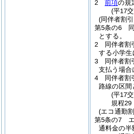
2
前項
の規
(平17
(同伴者割引
第5条の6
とする。
2
同伴者割
する小学生
3
同伴者割
支払う場合
4
同伴者割
路線の区間
(平17
規程29
(エコ通勤割
第5条の7
通料金の半