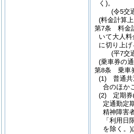
く)
。
(令5交
(料金計算上
第7条
料金
いて大人料
に切り上げ
(平7交
(乗車券の通
第8条
乗車
(1)
普通共
合のほか
(2)
定期券
定通勤定
精神障害
「利用日
を除く。)