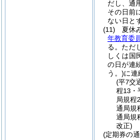
だし、通
その日前
ない日と
(11)
夏休
年教育委員
る。
ただ
しくは国
の日が連
う。)
に連
(平7
程13・
局規程2
通局規
通局規
改正)
(定期券の通