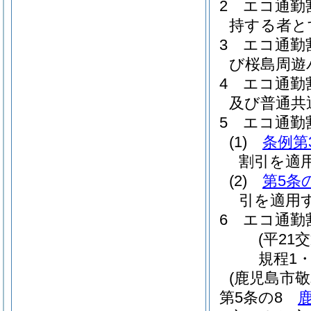
2
エコ通勤
持する者と
3
エコ通勤
び桜島周遊
4
エコ通勤
及び普通共
5
エコ通勤
(1)
条例第
割引を適
(2)
第5条
引を適用
6
エコ通勤
(平21
規程1
(鹿児島市敬
第5条の8