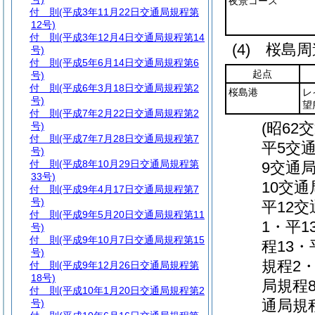
夜景コース
付 則
(平成3年11月22日交通局規程第
12号)
付 則
(平成3年12月4日交通局規程第14
(4)
桜島周
号)
付 則
(平成5年6月14日交通局規程第6
起点
号)
付 則
(平成6年3月18日交通局規程第2
桜島港
レ
号)
望
付 則
(平成7年2月22日交通局規程第2
(昭62
号)
付 則
(平成7年7月28日交通局規程第7
平5交
号)
付 則
(平成8年10月29日交通局規程第
9交通
33号)
10交通
付 則
(平成9年4月17日交通局規程第7
号)
平12交
付 則
(平成9年5月20日交通局規程第11
1・平1
号)
付 則
(平成9年10月7日交通局規程第15
程13・
号)
規程2・
付 則
(平成9年12月26日交通局規程第
18号)
局規程8
付 則
(平成10年1月20日交通局規程第2
通局規程
号)