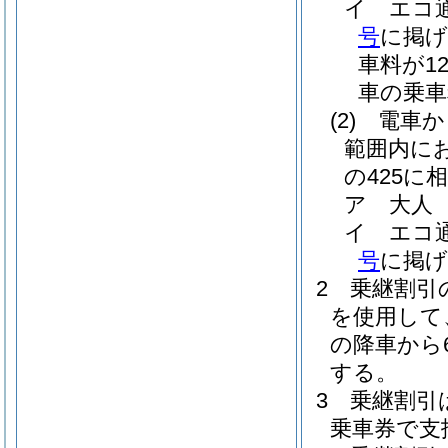
イ
エコ
号
に掲げ
車料が1
車の乗車
(2)
電車か
範囲内に
の425に
ア
大人 
イ
エコ
号
に掲げ
2
乗継割引
を使用して
の降車から
する。
3
乗継割引
乗車券で支