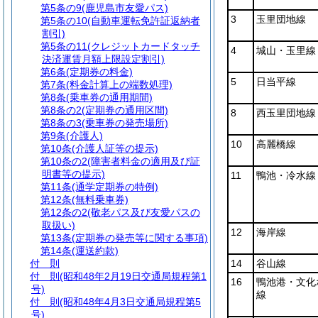
第5条の9
(鹿児島市友愛パス)
3
玉里団地線
第5条の10
(自動車運転免許証返納者
割引)
第5条の11
(クレジットカードタッチ
4
城山・玉里線
決済運賃月額上限設定割引)
第6条
(定期券の料金)
5
日当平線
第7条
(料金計算上の端数処理)
第8条
(乗車券の通用期間)
第8条の2
(定期券の通用区間)
8
西玉里団地線
第8条の3
(乗車券の発売場所)
第9条
(介護人)
10
高麗橋線
第10条
(介護人証等の提示)
第10条の2
(障害者料金の適用及び証
明書等の提示)
11
鴨池・冷水線
第11条
(通学定期券の特例)
第12条
(無料乗車券)
第12条の2
(敬老パス及び友愛パスの
取扱い)
12
海岸線
第13条
(定期券の発売等に関する事項)
第14条
(運送約款)
付 則
14
谷山線
付 則
(昭和48年2月19日交通局規程第1
16
鴨池港・文化
号)
線
付 則
(昭和48年4月3日交通局規程第5
号)