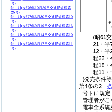
号)
付 則
(令和6年10月29日交通局規程第
25号)
付 則
(令和7年6月30日交通局規程第10
号)
キ
付 則
(令和7年9月19日交通局規程第16
号)
付 則
(令和8年3月14日交通局規程第10
(昭61
号)
21・
付 則
(令和8年3月17日交通局規程第11
号)
12・平
程22
程18
程11・
(発売条件等
第4条の2
条
号トに規定
管理者がこ
電車全系統