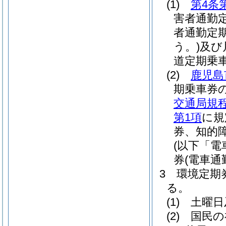
(1)
第4条
害者通勤
者通勤定
う。)
及び
道定期乗
(2)
鹿児島
期乗車券
交通局規
第1項
に規
券、知的
(以下「電
券
(電車
3
環境定期
る。
(1)
土曜日
(2)
国民の