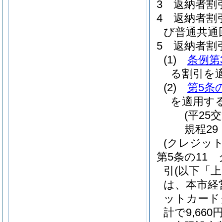
3
返納者割
4
返納者割
び普通共通
5
返納者割
(1)
条例第
る割引を
(2)
第5条
を適用す
(平25
規程29
(クレジッ
第5条の11
引
(以下「
は、本市経
ットカード
計で9,66