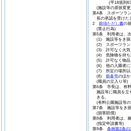
(平18規則
(施設等の原状変更
第4条
スポーツラ
長の承認を受けた
2
前項ただし書
の
(禁止行為)
第5条
利用者は、
(1)
施設等をき損
(2)
スポーツラン
(3)
許可なく火気
(4)
危険物を持ち
(5)
許可なく物品
(6)
他の入園者に
(7)
所定の場所以
(8)
前各号
のほか
(職員の立入り等)
第6条
市長は、有
施設等に職員を立
きる。
(有料公園施設等の
第7条
施設等をき
(損害賠償)
第8条
利用者は、
(指定申請書等)
第9条
条例第2条の