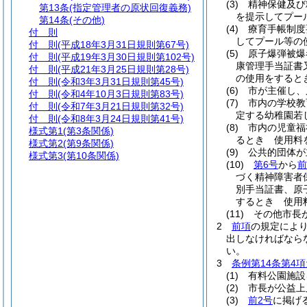
(3)
精神保健及び
第13条
(指定管理者の原状回復義務)
を提示してプー
第14条
(その他)
(4)
療育手帳制度
付 則
してプール等の
付 則
(平成18年3月31日規則第67号)
(5)
原子爆弾被爆
付 則
(平成19年3月30日規則第102号)
康管理手当証書
付 則
(平成21年3月25日規則第28号)
の使用をすると
付 則
(令和3年3月31日規則第45号)
(6)
市が主催し、
付 則
(令和4年10月3日規則第83号)
(7)
市内の学校教
付 則
(令和7年3月21日規則第32号)
定する幼稚園若
付 則
(令和8年3月24日規則第41号)
(8)
市内の児童福
様式第1
(第3条関係)
るとき 使用料
様式第2
(第9条関係)
(9)
公共的団体が
様式第3
(第10条関係)
(10)
第6号
から
前
づく精神障害者
別手当証書、原
するとき 使用
(11)
その他市長
2
前項
の規定によ
出しなければなら
い。
3
条例第14条第4
(1)
有料公園施設
(2)
市長が公益上
(3)
前2号
に掲げ