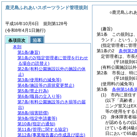
鹿児島ふれあいスポーツランド管理規則
○鹿児島ふれ
平成16年10月6日 規則第128号
(趣旨)
(令和8年4月1日施行)
第1条
この規則は
ランド」という。)
条項目次
沿革
(指定管理者に管
本則
第1条の2
条例第2
第1条
(趣旨)
定管理者は、市長
第1条の2
(指定管理者に管理を行わせ
(平18規則6
る場合の読替え)
(有料公園施設以外
第2条
(有料公園施設以外の施設の休
第2条
市長は、特
止)
(平18規則
第3条
(使用料の減免等)
(使用料の減免等)
第4条
(施設等の原状変更禁止)
第3条
条例第14条
第5条
(禁止行為)
(1)
市内に居住す
第6条
(職員の立入り等)
(以下「高齢者」
第7条
(有料公園施設等のき損等の届
ニング室又はE
出)
等の使用をする
第8条
(損害賠償)
(2)
身体障害者福
第9条
(指定申請書等)
が認めるもの
(
第10条
(指定の通知)
けている者
(4
第11条
(管理に関する協定)
日において65歳
第12条
(事業報告書の作成及び提出)