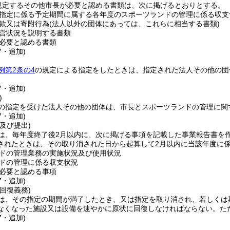
規定するその他市長が必要と認める書類は、次に掲げるとおりとする。
指定に係る予定期間に属する各年度のスポーツランドの管理に係る収支
款又は寄附行為
(法人以外の団体にあっては、これらに相当する書類)
営状況を説明する書類
必要と認める書類
7・追加)
例第2条の4
の規定による指定をしたときは、指定された法人その他の団
7・追加)
)
の指定を受けた法人その他の団体は、市長とスポーツランドの管理に関
7・追加)
及び提出)
は、毎年度終了後2月以内に、次に掲げる事項を記載した事業報告書を
されたときは、その取り消された日から起算して2月以内に当該年度に
ドの管理業務の実施状況及び使用状況
ドの管理に係る収支状況
必要と認める事項
7・追加)
回復義務)
は、その指定の期間が満了したとき、又は指定を取り消され、若しくは
なくなった施設又は設備を速やかに原状に回復しなければならない。
た
7・追加)