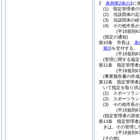
2
条例第2条の3
に
(1)
指定管理者の
(2)
当該団体の定
(3)
当該団体の経
(4)
その他市長が
(平18規則6
(指定の通知)
第10条
市長は、
条
第3
)
を交付する。
(平18規則6
(管理に関する協定
第11条
指定管理者
(平18規則6
(事業報告書の作成
第12条
指定管理者
いて指定を取り消
(1)
スポーツラン
(2)
スポーツラン
(3)
その他市長が
(平18規則6
(指定管理者の原状
第13条
指定管理者
きは、その管理し
(平18規則6
(その他)