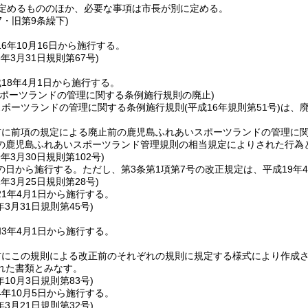
定めるもののほか、必要な事項は市長が別に定める。
67・旧第9条繰下)
6年10月16日から施行する。
8年3月31日
規則第67号)
18年4月1日から施行する。
スポーツランドの管理に関する条例施行規則の廃止)
スポーツランドの管理に関する条例施行規則
(平成16年規則第51号)
は、
前に前項の規定による廃止前の鹿児島ふれあいスポーツランドの管理に
の鹿児島ふれあいスポーツランド管理規則の相当規定によりされた行為
9年3月30日
規則第102号)
の日から施行する。
ただし、第3条第1項第7号の改正規定は、平成19年
1年3月25日
規則第28号)
1年4月1日から施行する。
年3月31日
規則第45号)
3年4月1日から施行する。
前にこの規則による改正前のそれぞれの規則に規定する様式により作成
れた書類とみなす。
年10月3日
規則第83号)
年10月5日から施行する。
年3月21日
規則第32号)