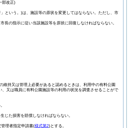
一部改正)
者」という。)
は、施設等の原状を変更してはならない。
ただし、市
に市長の指示に従い当該施設等を原状に回復しなければならない。
の維持又は管理上必要があると認めるときは、利用中の有料公園
い、又は職員に有料公園施設等の利用の状況を調査させることがで
い。
て生じた損害を賠償しなければならない。
定管理者指定申請書
(
様式第2
)
とする。