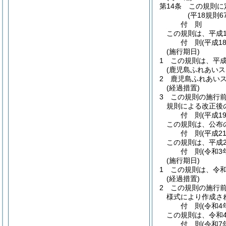
第14条
この規則に
(平18規則
付
則
この規則は、平成1
付
則
(平成1
(施行期日)
1
この規則は、平成
(鹿児島ふれあい
2
鹿児島ふれあい
(経過措置)
3
この規則の施行
規則による改正後
付
則
(平成1
この規則は、公布
付
則
(平成2
この規則は、平成2
付
則
(令和3
(施行期日)
1
この規則は、令和
(経過措置)
2
この規則の施行
様式により作成さ
付
則
(令和4
この規則は、令和4
付
則
(令和7