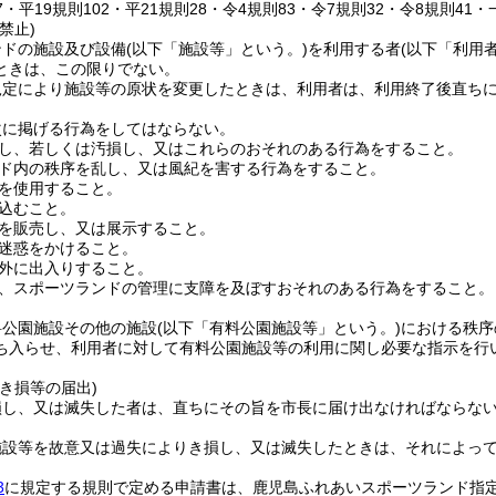
67・平19規則102・平21規則28・令4規則83・令7規則32・令8規則41・
禁止)
ンドの施設及び設備
(以下「施設等」という。)
を利用する者
(以下「利用
ときは、この限りでない。
規定により施設等の原状を変更したときは、利用者は、利用終了後直ち
次に掲げる行為をしてはならない。
し、若しくは汚損し、又はこれらのおそれのある行為をすること。
ド内の秩序を乱し、又は風紀を害する行為をすること。
を使用すること。
込むこと。
を販売し、又は展示すること。
迷惑をかけること。
外に出入りすること。
、スポーツランドの管理に支障を及ぼすおそれのある行為をすること。
料公園施設その他の施設
(以下「有料公園施設等」という。)
における秩序
ち入らせ、利用者に対して有料公園施設等の利用に関し必要な指示を行
き損等の届出)
損し、又は滅失した者は、直ちにその旨を市長に届け出なければならな
施設等を故意又は過失によりき損し、又は滅失したときは、それによっ
3
に規定する規則で定める申請書は、鹿児島ふれあいスポーツランド指