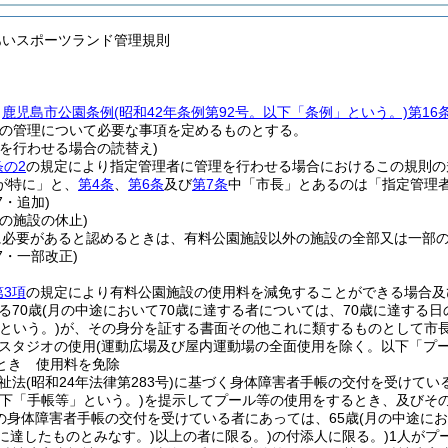
あいスポーツランド管理規則
、
鹿児島市公園条例
(昭和42年条例第92号。以下「条例」という。)
第16
の管理について必要な事項を定めるものとする。
理を行わせる場合の読替え)
条の2
の規定により指定管理者に管理を行わせる場合におけるこの規則の
が特に」と、
第4条
、
第6条
及び
第7条
中「市長」とあるのは「指定管理
7・追加)
の施設の休止)
に必要があると認めるときは、有料公園施設以外の施設の全部又は一部
67・一部改正)
第3項
の規定により有料公園施設の使用料を減免することができる場合及
る70歳
(月の中途において70歳に達する者については、70歳に達する日
という。)
が、その身分を証する書面その他これに類するものとして市
Xスタジオの使用
(運動広場及び屋内運動場の全面使用を除く。以下「プー
とき 使用料を免除
祉法
(昭和24年法律第283号)
に基づく身体障害者手帳の交付を受けてい
以下「手帳等」という。)
を提示してプール等の使用をするとき、及びそ
級の身体障害者手帳の交付を受けている者にあっては、65歳
(月の中途に
に達したものとみなす。)
以上の者に限る。)
の付添人に限る。)
1人がプ