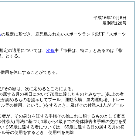
平成16年10月6日
規則第128号
条
の規定に基づき、鹿児島ふれあいスポーツランド
(以下「スポーツ
規定の適用については、
次条
中「市長は、特に」とあるのは「指
者」とする。
の供用を休止することができる。
びその額は、次に定めるところによる。
の属する月の初日において70歳に達したものとみなす。)
以上の者
長が認めるものを提示してプール、運動広場、屋内運動場、トレー
ル等の使用」という。)
をするとき、及びその付添人1人がプール
る者が、その身分を証する手帳その他これに類するものとして市長
の付添人
(同法に基づく1級から4級までの身体障害者手帳の交付を受
おいて65歳に達する者については、65歳に達する日の属する月の初
ール等の使用をするとき 使用料を免除