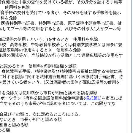
者保健福祉手帳の交付を受けている者が、その身分を証する手帳等
き 使用料を免除
療育手帳の交付を受けている者が、その身分を証する手帳等を提示
用料を免除
く医療特別手当証書、特別手当証書、原子爆弾小頭症手当証書、健
示してプール等の使用をするとき、及びその付添人1人がプール等
動広場等の使用」という。)
をするとき 使用料を免除
学校、高等学校、中等教育学校若しくは特別支援学校又は同条に規
運動広場等の使用をするとき 使用料を免除
育施設の園児等が、当該施設が行う活動として運動広場等の使用をす
と認めるとき 使用料の5割相当額を減額
く身体障害者手帳、精神保健及び精神障害者福祉に関する法律に基
に対する援護に関する法律施行規則に基づく医療特別手当証書、特
を受けている者をいう。)
又は高齢者の団体が運動広場等の使用を
料を免除又は使用料から市長が相当と認める額を減額
スポーツランド有料公園施設使用料減免申請書
(
様式第1
)
を市長に提
当する者のうち市長が特に認める者については、この限りでな
合及びその額は、次に定めるところによる。
ないとき 市長が相当と認める額
相当と認める額
める額