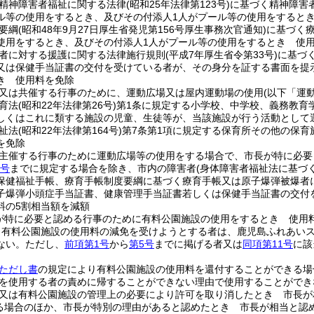
精神障害者福祉に関する法律
(昭和25年法律第123号)
に基づく精神障害
ル等の使用をするとき、及びその付添人1人がプール等の使用をすると
要綱
(昭和48年9月27日厚生省発児第156号厚生事務次官通知)
に基づく
使用をするとき、及びその付添人1人がプール等の使用をするとき 使
者に対する援護に関する法律施行規則
(平成7年厚生省令第33号)
に基づ
又は保健手当証書の交付を受けている者が、その身分を証する書面を提
き 使用料を免除
又は共催する行事のために、運動広場又は屋内運動場の使用
(以下「運
育法
(昭和22年法律第26号)
第1条に規定する小学校、中学校、義務教育
しくはこれに類する施設の児童、生徒等が、当該施設が行う活動として
祉法
(昭和22年法律第164号)
第7条第1項に規定する保育所その他の保
を免除
主催する行事のために運動広場等の使用をする場合で、市長が特に必要
号
までに規定する場合を除き、市内の障害者
(身体障害者福祉法に基づ
保健福祉手帳、療育手帳制度要綱に基づく療育手帳又は原子爆弾被爆者
子爆弾小頭症手当証書、健康管理手当証書若しくは保健手当証書の交付
料の5割相当額を減額
が特に必要と認める行事のために有料公園施設の使用をするとき 使用
り有料公園施設の使用料の減免を受けようとする者は、鹿児島ふれあい
ない。
ただし、
前項第1号
から
第5号
までに掲げる者又は
同項第11号
に該
項ただし書
の規定により有料公園施設の使用料を還付することができる場
を使用する者の責めに帰することができない理由で使用することができ
又は有料公園施設の管理上の必要により許可を取り消したとき 市長が
る場合のほか、市長が特別の理由があると認めたとき 市長が相当と認