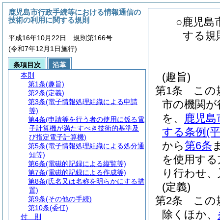
鹿児島市行政手続等における情報通信の
技術の利用に関する規則
○鹿児島
する規
平成16年10月22日 規則第166号
(令和7年12月1日施行)
条項目次
沿革
(趣旨)
本則
第1条
(趣旨)
第1条
この
第2条
(定義)
第3条
(電子情報処理組織による申請
市の機関が
等)
を、
鹿児島
第4条
(申請等を行う者の使用に係る電
子計算機が満たすべき技術的基準及
する条例
(
び指定電子計算機)
から
第6条
第5条
(電子情報処理組織による処分通
知等)
を使用する
第6条
(電磁的記録による縦覧等)
り行わせ、
第7条
(電磁的記録による作成等)
第8条
(氏名又は名称を明らかにする措
(定義)
置)
第2条
この
第9条
(その他の手続)
第10条
(委任)
除くほか、
付 則