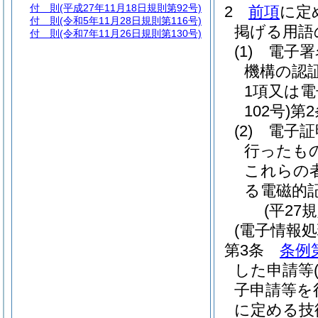
付 則
(平成27年11月18日規則第92号)
2
前項
に定
付 則
(令和5年11月28日規則第116号)
掲げる用語
付 則
(令和7年11月26日規則第130号)
(1)
電子署
機構の認
1項又は
102号)
第
(2)
電子証
行ったも
これらの
る電磁的
(平27
(電子情報
第3条
条例
した申請等
子申請等を
に定める技