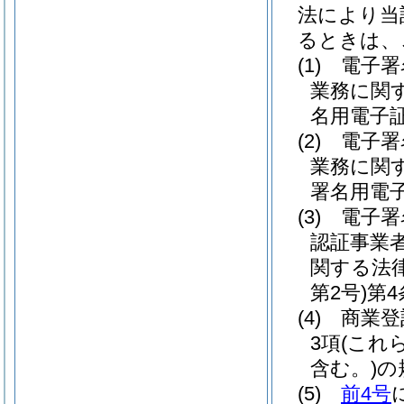
法により当
るときは、
(1)
電子署
業務に関
名用電子
(2)
電子署
業務に関
署名用電
(3)
電子署
認証事業
関する法
第2号)
第
(4)
商業登
3項
(これ
含む。)
の
(5)
前4号