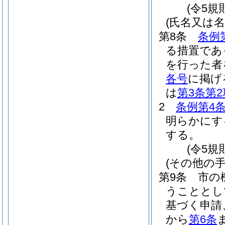
(令5規
(氏名又は
第8条
条例
る措置であ
を行った者
各号
に掲げ
は
第3条第
2
条例第4条
明らかにす
する。
(令5規
(その他の手
第9条
市の
うこととし
基づく申請
から
第6条