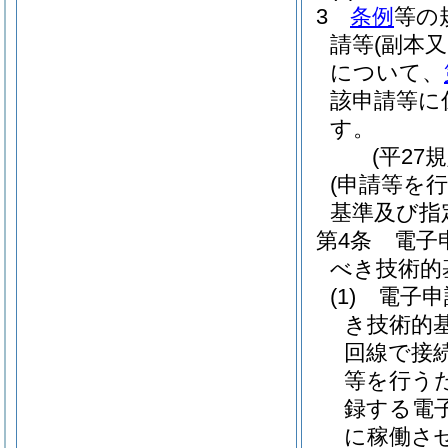
3
条例
等の
請等
(副本
について、
該申請等に
す。
(平27
(申請等を
基準及び指
第4条
電子
べき技術的
(1)
電子申
き技術的
回線で接
等を行う
録する電
に稼働さ