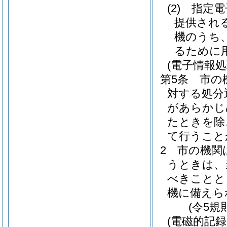
(2)
指定電
提供され
機のうち
るために
(電子情報
第5条
市の
対する処分
があらかじ
たときを除
て行うこと
2
市の機関
うときは、
べきことと
機に備えら
(令5規
(電磁的記