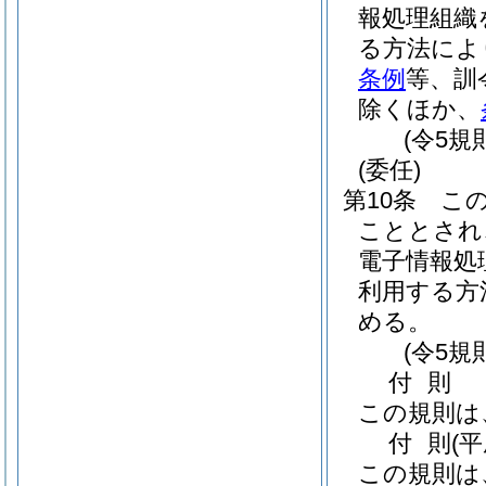
報処理組織
る方法によ
条例
等、訓
除くほか、
(令5規
(委任)
第10条
こ
こととされ
電子情報処
利用する方
める。
(令5規
付
則
この規則は
付
則
(平
この規則は