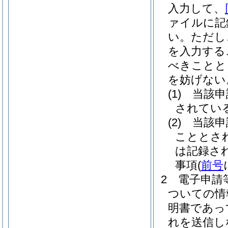
入力して、
ァイルに記
い。
ただし
を入力する
べきことと
を妨げない
(1)
当該申
されてい
(2)
当該申
こととさ
は記録さ
事項
(
前号
2
電子申請
ついての情
明書であっ
れを送信し