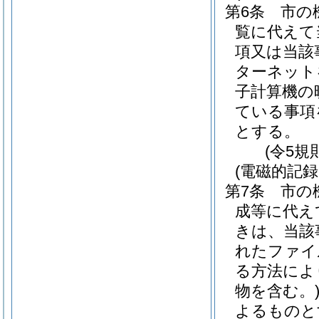
第6条
市の
覧に代えて
項又は当該
ターネット
子計算機の
ている事項
とする。
(令5規
(電磁的記
第7条
市の
成等に代え
きは、当該
れたファイ
る方法によ
物を含む。
よるものと