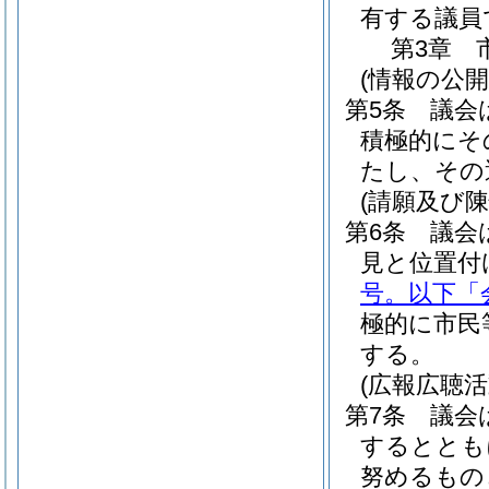
有する議員
第3章
(情報の公開
第5条
議会
積極的にそ
たし、その
(請願及び陳
第6条
議会
見と位置付
号。以下「
極的に市民
する。
(広報広聴活
第7条
議会
するととも
努めるもの