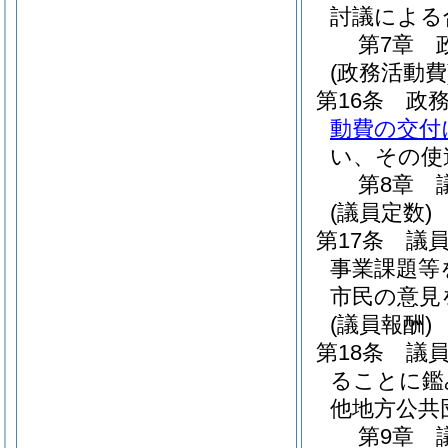
討議による
第7章
(政務活動費
第16条
政
動費の交付
い、その使
第8章
(議員定数)
第17条
議
事業課題等
市民の意見
(議員報酬)
第18条
議
ることに鑑
他地方公共
第9章