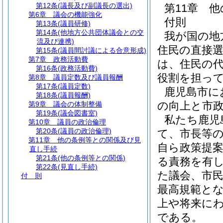
第12条
(議長及び副議長の選出)
第11章
他
第6章
議会の機能強化
付則
第13条
(議員研修)
第14条
(他地方公共団体議会との交
我が国の地
流及び連携)
住民の直接
第15条
(議員間討議による合意形成)
第7章
政務活動費
は、住民の
第16条
(政務活動費)
役割を担っ
第8章
議員定数及び議員報酬
第17条
(議員定数)
鹿児島市に
第18条
(議員報酬)
の向上と市
第9章
議会の体制整備
第19条
(議会図書室)
私たち鹿児
第10章
議員の政治倫理
第20条
(議員の政治倫理)
て、市長等
第11章
他の条例等との関係及び見
自ら政策提
直し手続
第21条
(他の条例等との関係)
る責務を有
第22条
(見直し手続)
た議会、市
付 則
最高規範と
上や将来に
である。