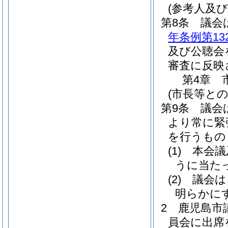
(参考人及
第8条
議会
年条例第13
及び公聴会
審査に反映
第4章
(市長等と
第9条
議会
より常に緊
を行うもの
(1)
本会議
うに当た
(2)
議会は
明らかに
2
鹿児島市
員会に出席