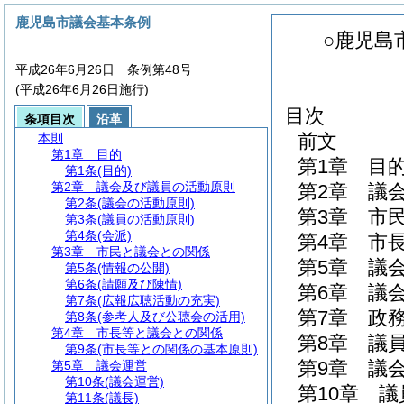
鹿児島市議会基本条例
○鹿児島
平成26年6月26日 条例第48号
(平成26年6月26日施行)
目次
条項目次
沿革
前文
本則
第1章
目的
第1章
目
第1条
(目的)
第2章
議会及び議員の活動原則
第2章
議
第2条
(議会の活動原則)
第3章
市
第3条
(議員の活動原則)
第4条
(会派)
第4章
市
第3章
市民と議会との関係
第5章
議
第5条
(情報の公開)
第6条
(請願及び陳情)
第6章
議
第7条
(広報広聴活動の充実)
第7章
政
第8条
(参考人及び公聴会の活用)
第4章
市長等と議会との関係
第8章
議
第9条
(市長等との関係の基本原則)
第9章
議
第5章
議会運営
第10条
(議会運営)
第10章
議
第11条
(議長)