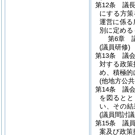
第12条
議
にする方策
運営に係る
別に定める
第6章
(議員研修)
第13条
議
対する政策
め、積極的
(他地方公
第14条
議
を図るとと
い、その結
(議員間討
第15条
議
案及び政策