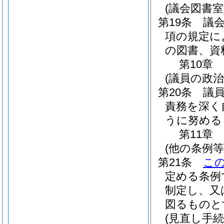
(議会図書室
第19条
議
項の規定に
の図書、資
第10章
(議員の政治
第20条
議
責務を深く
うに努める
第11章
(他の条例等
第21条
こ
定める条例
制定し、又
図るものと
(見直し手続