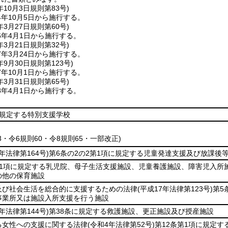
年10月3日
規則第83号)
年10月5日から施行する。
年3月27日
規則第60号)
6年4月1日から施行する。
年3月21日
規則第32号)
年3月24日から施行する。
年9月30日
規則第123号)
年10月1日から施行する。
年3月31日
規則第65号)
8年4月1日から施行する。
に規定する特別支援学校
23・令6規則60・令8規則65・一部改正)
2年法律第164号)
第6条の2の2第1項に規定する児童発達支援及び放課後
第1項に規定する乳児院、母子生活支援施設、児童養護施設、障害児入所
の他の保育施設
及び社会生活を総合的に支援するための法律
(平成17年法律第123号)
第5
事業所又は施設入所支援を行う施設
5年法律第144号)
第38条に規定する救護施設、更正施設及び授産施設
る女性への支援に関する法律
(令和4年法律第52号)
第12条第1項に規定