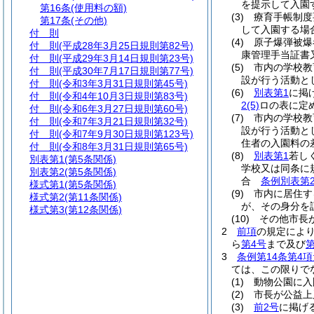
を提示して入園
第16条
(使用料の額)
(3)
療育手帳制度
第17条
(その他)
して入園する場
付 則
(4)
原子爆弾被爆
付 則
(平成28年3月25日規則第82号)
康管理手当証書
付 則
(平成29年3月14日規則第23号)
(5)
市内の学校教
付 則
(平成30年7月17日規則第77号)
設が行う活動
付 則
(令和3年3月31日規則第45号)
(6)
別表第1
に掲
付 則
(令和4年10月3日規則第83号)
2
(5)
ロの表に定
付 則
(令和6年3月27日規則第60号)
(7)
市内の学校教
付 則
(令和7年3月21日規則第32号)
設が行う活動と
付 則
(令和7年9月30日規則第123号)
住者の入園料の
付 則
(令和8年3月31日規則第65号)
(8)
別表第1
若し
別表第1
(第5条関係)
学校又は同条に
別表第2
(第5条関係)
合
条例別表第
様式第1
(第5条関係)
(9)
市内に居住す
様式第2
(第11条関係)
が、その身分を
様式第3
(第12条関係)
(10)
その他市長
2
前項
の規定によ
ら
第4号
まで及び
第
3
条例第14条第4
ては、この限りで
(1)
動物公園に入
(2)
市長が公益上
(3)
前2号
に掲げ