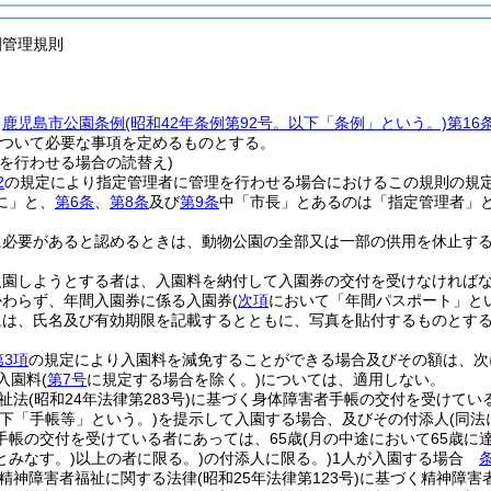
園管理規則
、
鹿児島市公園条例
(昭和42年条例第92号。以下「条例」という。)
第16
ついて必要な事項を定めるものとする。
理を行わせる場合の読替え)
2
の規定により指定管理者に管理を行わせる場合におけるこの規則の規
に」と、
第6条
、
第8条
及び
第9条
中「市長」とあるのは「指定管理者」
に必要があると認めるときは、動物公園の全部又は一部の供用を休止す
入園しようとする者は、入園料を納付して入園券の交付を受けなければ
かわらず、年間入園券に係る入園券
(
次項
において「年間パスポート」とい
には、氏名及び有効期限を記載するとともに、写真を貼付するものとす
第3項
の規定により入園料を減免することができる場合及びその額は、次
入園料
(
第7号
に規定する場合を除く。)
については、適用しない。
祉法
(昭和24年法律第283号)
に基づく身体障害者手帳の交付を受けてい
以下「手帳等」という。)
を提示して入園する場合、及びその付添人
(同
手帳の交付を受けている者にあっては、65歳
(月の中途において65歳に
とみなす。)
以上の者に限る。)
の付添人に限る。)
1人が入園する場合
精神障害者福祉に関する法律
(昭和25年法律第123号)
に基づく精神障害