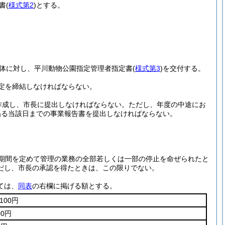
書
(
様式第2
)
とする。
体に対し、平川動物公園指定管理者指定書
(
様式第3
)
を交付する。
定を締結しなければならない。
作成し、市長に提出しなければならない。
ただし、年度の中途にお
係る当該日までの事業報告書を提出しなければならない。
期間を定めて管理の業務の全部若しくは一部の停止を命ぜられたと
だし、市長の承認を得たときは、この限りでない。
ては、
同表
の右欄に掲げる額とする。
00円
0円