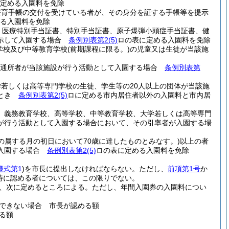
定める入園料を免除
療育手帳の交付を受けている者が、その身分を証する手帳等を提示
る入園料を免除
く医療特別手当証書、特別手当証書、原子爆弾小頭症手当証書、健
提示して入園する場合
条例別表第2
(5)
ロの表に定める入園料を免除
学校及び中等教育学校
(前期課程に限る。)
の児童又は生徒が当該施
は通所者が当該施設が行う活動として入園する場合
条例別表第
学若しくは高等専門学校の生徒、学生等の20人以上の団体が当該施
るとき
条例別表第2
(5)
ロに定める市内居住者以外の入園料と市内居
、義務教育学校、高等学校、中等教育学校、大学若しくは高等専門
が行う活動として入園する場合において、その引率者が入園する場
の属する月の初日において70歳に達したものとみなす。)
以上の者
て入園する場合
条例別表第2
(5)
ロの表に定める入園料を免除
様式第1
)
を市長に提出しなければならない。
ただし、
前項第1号
か
特に認める者については、この限りでない。
、次に定めるところによる。
ただし、年間入園券の入園料につい
できない場合 市長が認める額
る額