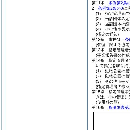
第11条
条例第2条の
2
条例第2条の3
に
(1)
指定管理者の
(2)
当該団体の定
(3)
当該団体の経
(4)
その他市長が
(指定の通知)
第12条
市長は、
条
(管理に関する協定
第13条
指定管理者
(事業報告書の作成
第14条
指定管理者
いて指定を取り消
(1)
動物公園の管
(2)
動物公園の管
(3)
その他市長が
(指定管理者の原状
第15条
指定管理者
きは、その管理し
(使用料の額)
第16条
条例別表第