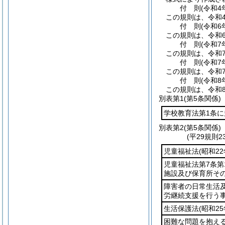
付
則
(令和4
この規則は、令和4
付
則
(令和6
この規則は、令和
付
則
(令和7
この規則は、令和7
付
則
(令和7
この規則は、令和7
付
則
(令和8
この規則は、令和
別表第1
(第5条関係)
学校教育法第1条
別表第2
(第5条関係)
(平29規則
児童福祉法
(昭和2
児童福祉法第7条
施設及び保育所そ
障害者の日常生活
労継続支援を行う
生活保護法
(昭和2
困難な問題を抱え