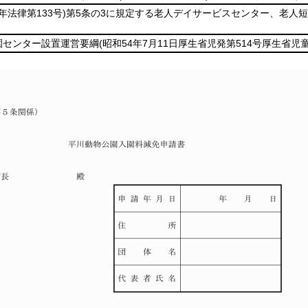
8年法律第133号)
第5条の3に規定する老人デイサービスセンター、老人
園センター設置運営要綱
(昭和54年7月11日厚生省児発第514号厚生省児