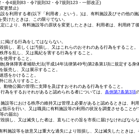
82・令4規則83・令7規則32・令7規則123・一部改正)
変更禁止)
施設を利用する者
(以下「利用者」という。)
は、有料施設及びその他の施
を受けたときは、この限りでない。
規定により、有料施設等の原状を変更したときは、利用者は、利用終了
次に掲げる行為をしてはならない。
毀損し、若しくは汚損し、又はこれらのおそれのある行為をすること。
秩序を乱し、又は風紀を害する行為をすること。
を使用すること。
物
(身体障害者補助犬法
(平成14年法律第49号)
第2条第1項に規定する身
を販売し、又は展示すること。
迷惑をかけること。
外に出入りすること。
、動物公園の管理に支障を及ぼすおそれのある行為をすること。
る行為をするおそれがあると認められる者については、
条例第7条第3項
料施設等における秩序の維持又は管理上必要があると認めるときは、利
な指示を行い、又は職員に有料施設等の利用の状況を調査させることが
等の届出)
を毀損し、又は滅失した者は、直ちにその旨を市長に届けなければなら
有料施設等を故意又は重大な過失により毀損し、又は滅失したときは、