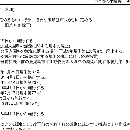
その他の小遊具 5
7・追加)
定めるもののほか、必要な事項は市長が別に定める。
7・旧第16条繰下)
布の日から施行する。
物公園入園料の減免に関する規則の廃止)
物公園入園料の減免に関する規則
(平成9年規則第120号)
は、廃止する。
物公園入園料の減免に関する規則の廃止に伴う経過措置)
の日前に廃止前の鹿児島市平川動物公園入園料の減免に関する規則第2条
8年3月25日
規則第82号)
8年4月1日から施行する。
9年3月14日
規則第23号)
9年4月1日から施行する。
0年7月17日
規則第77号)
の日から施行する。
年3月31日
規則第45号)
3年4月1日から施行する。
前にこの規則による改正前のそれぞれの規則に規定する様式により作成
れた書類とみなす。