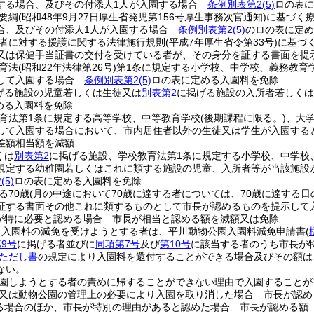
する場合、及びその付添人1人が入園する場合
条例別表第2
(5)
ロの表に
要綱
(昭和48年9月27日厚生省発児第156号厚生事務次官通知)
に基づく
合、及びその付添人1人が入園する場合
条例別表第2
(5)
のロの表に定め
者に対する援護に関する法律施行規則
(平成7年厚生省令第33号)
に基づ
又は保健手当証書の交付を受けている者が、その身分を証する書面を
育法
(昭和22年法律第26号)
第1条に規定する小学校、中学校、義務教育
として入園する場合
条例別表第2
(5)
ロの表に定める入園料を免除
げる施設の児童若しくは生徒又は
別表第2
に掲げる施設の入所者若しく
める入園料を免除
育法第1条に規定する高等学校、中等教育学校
(後期課程に限る。)
、大
して入園する場合において、市内居住者以外の生徒又は学生が入園す
差額相当額を減額
くは
別表第2
に掲げる施設、学校教育法第1条に規定する小学校、中学校
規定する幼稚園若しくはこれに類する施設の児童、入所者等が当該施設
2
(5)
ロの表に定める入園料を免除
る70歳
(月の中途において70歳に達する者については、70歳に達する日
証する書面その他これに類するものとして市長が認めるものを提示し
が特に必要と認める場合 市長が相当と認める額を減額又は免除
り入園料の減免を受けようとする者は、平川動物公園入園料減免申請書
(
9号
に掲げる者並びに
同項第7号
及び
第10号
に該当する者のうち市長が
項ただし書
の規定により入園料を還付することができる場合及びその額は
ない。
園しようとする者の責めに帰することができない理由で入園することが
又は動物公園の管理上の必要により入園を取り消した場合 市長が認め
る場合のほか、市長が特別の理由があると認めた場合 市長が認める額