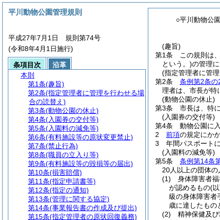
平川動物公園管理規則
○平川動物公
平成27年7月1日 規則第74号
(趣旨)
(令和8年4月1日施行)
第1条
この規則は
という。)
の管理に
条項目次
沿革
(指定管理者に管
本則
第2条
条例第2条の
第1条
(趣旨)
理者は、市長が特
第2条
(指定管理者に管理を行わせる場
(動物公園の休止)
合の読替え)
第3条
市長は、特
第3条
(動物公園の休止)
(入園券の交付等)
第4条
(入園券の交付等)
第4条
動物公園に
第5条
(入園料の減免等)
2
前項
の規定にか
第6条
(有料施設等の原状変更禁止)
3
年間パスポート
第7条
(禁止行為)
(入園料の減免等)
第8条
(職員の立入り等)
第5条
条例第14条
第9条
(有料施設等の毀損等の届出)
20人以上の団体の
第10条
(損害賠償)
(1)
身体障害者福
第11条
(指定申請書等)
が認めるもの
(
第12条
(指定の通知)
級の身体障害者
第13条
(管理に関する協定)
歳に達したもの
第14条
(事業報告書の作成及び提出)
(2)
精神保健及び
第15条
(指定管理者の原状回復義務)