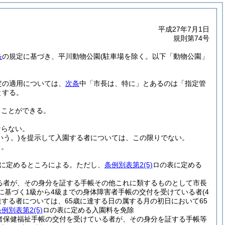
平成27年7月1日
規則第74号
条
の規定に基づき、平川動物公園
(駐車場を除く。以下「動物公園」
定の適用については、
次条
中「市長は、特に」とあるのは「指定管
とする。
ることができる。
ならない。
う。)
を提示して入園する者については、この限りでない。
る。
に定めるところによる。
ただし、
条例別表第2
(5)
ロの表に定める
る者が、その身分を証する手帳その他これに類するものとして市長
法に基づく1級から4級までの身体障害者手帳の交付を受けている者
(4
達する者については、65歳に達する日の属する月の初日において65
条例別表第2
(5)
ロの表に定める入園料を免除
者保健福祉手帳の交付を受けている者が、その身分を証する手帳等