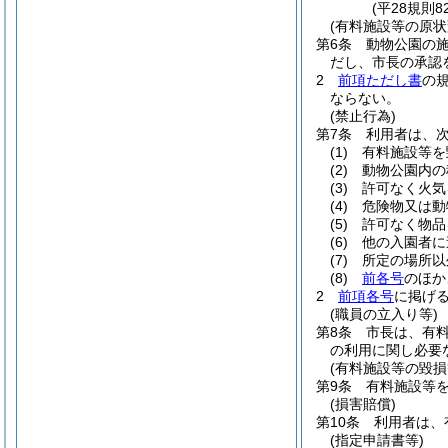
(平28規則
(有料施設等の原状
第6条
動物公園の
だし、市長の承認
2
前項ただし書
の
ならない。
(禁止行為)
第7条
利用者は、
(1)
有料施設等を
(2)
動物公園内の
(3)
許可なく火気
(4)
危険物又は動
(5)
許可なく物品
(6)
他の入園者に
(7)
所定の場所以
(8)
前各号
のほか
2
前項各号
に掲げ
(職員の立入り等)
第8条
市長は、有
の利用に関し必要
(有料施設等の毀損
第9条
有料施設等
(損害賠償)
第10条
利用者は、
(指定申請書等)