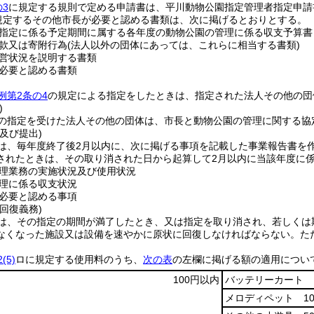
3
に規定する規則で定める申請書は、平川動物公園指定管理者指定申請
規定するその他市長が必要と認める書類は、次に掲げるとおりとする。
指定に係る予定期間に属する各年度の動物公園の管理に係る収支予算書
款又は寄附行為
(法人以外の団体にあっては、これらに相当する書類)
営状況を説明する書類
必要と認める書類
例第2条の4
の規定による指定をしたときは、指定された法人その他の団
)
の指定を受けた法人その他の団体は、市長と動物公園の管理に関する協
及び提出)
は、毎年度終了後2月以内に、次に掲げる事項を記載した事業報告書を
されたときは、その取り消された日から起算して2月以内に当該年度に
理業務の実施状況及び使用状況
理に係る収支状況
必要と認める事項
回復義務)
は、その指定の期間が満了したとき、又は指定を取り消され、若しくは
なくなった施設又は設備を速やかに原状に回復しなければならない。
た
2
(5)
ロに規定する使用料のうち、
次の表
の左欄に掲げる額の適用につい
100円以内
バッテリーカート 1
メロディペット 10