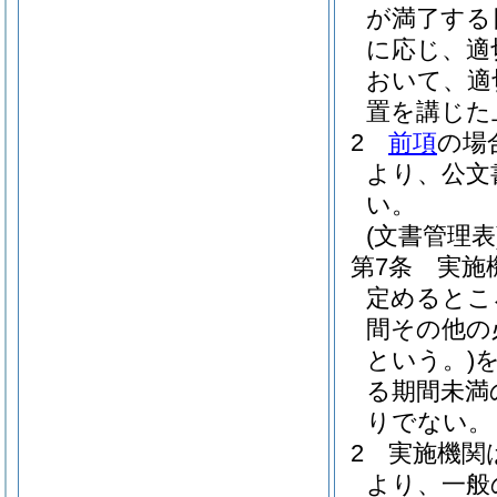
が満了する
に応じ、適
おいて、適
置を講じた
2
前項
の場
より、公文
い。
(文書管理表
第7条
実施
定めるとこ
間その他の
という。)
る期間未満
りでない。
2
実施機関
より、一般