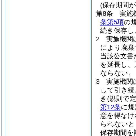
(保存期間
第8条
実施
条第5項
の
続き保存し
2
実施機関
により廃棄
当該公文書
を延長し、
ならない。
3
実施機関
して引き続
き
(規則で
第12条
に規
意を得なけ
られないと
保存期間を