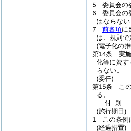
5
委員会の
6
委員会の
はならない
7
前各項
に
は、規則で
(電子化の推
第14条
実
化等に資す
らない。
(委任)
第15条
こ
る。
付
則
(施行期日)
1
この条例
(経過措置)