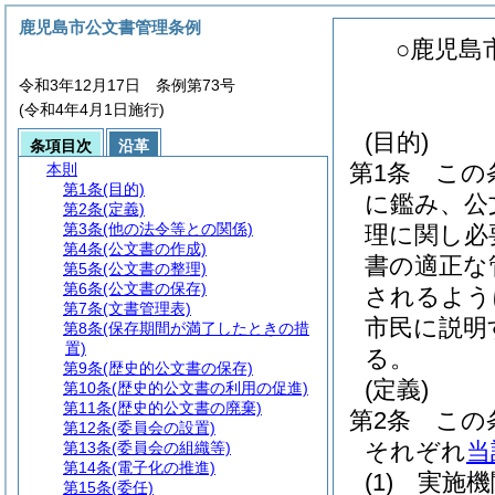
鹿児島市公文書管理条例
○鹿児島
令和3年12月17日 条例第73号
(令和4年4月1日施行)
(目的)
条項目次
沿革
第1条
この
本則
第1条
(目的)
に鑑み、公
第2条
(定義)
第3条
(他の法令等との関係)
理に関し必
第4条
(公文書の作成)
書の適正な
第5条
(公文書の整理)
第6条
(公文書の保存)
されるよう
第7条
(文書管理表)
市民に説明
第8条
(保存期間が満了したときの措
置)
る。
第9条
(歴史的公文書の保存)
(定義)
第10条
(歴史的公文書の利用の促進)
第11条
(歴史的公文書の廃棄)
第2条
この
第12条
(委員会の設置)
それぞれ
当
第13条
(委員会の組織等)
第14条
(電子化の推進)
(1)
実施機
第15条
(委任)