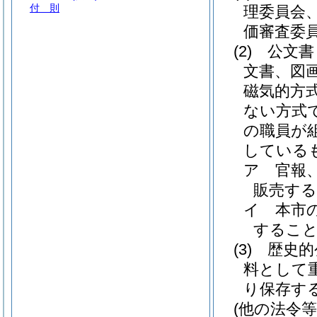
付 則
理委員会
価審査委
(2)
公文書
文書、図
磁気的方
ない方式
の職員が
している
ア
官報
販売す
イ
本市
するこ
(3)
歴史的
料として
り保存す
(他の法令等